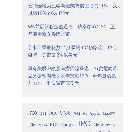
宏利金融第三季新造業務價值增長11% 派
息增10%至0.44加元
5年前因財務造假退市 瑞幸咖啡CEO：正
準備重新在美國上市
京東工業據報擬11月展開IPO預路演、12月
掛牌 集資最多6億美元
再有美股中概股有意回流香港 特賣電商唯
品會據報擬最快明年來港IPO 今年股價累
升47%、市值逼百億美元
9988
700
1810
AI
Apple
1211
9992
ChatGPT
IPO
Google
FTX
Meta
Elon Musk
Netflix