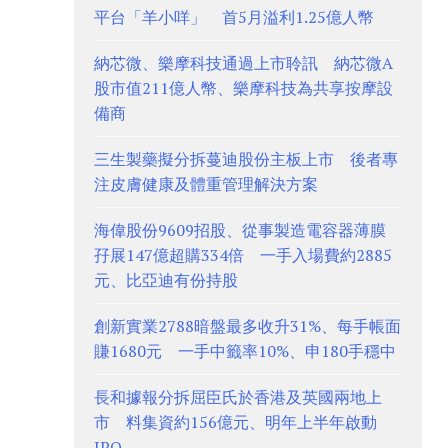
平台「羊小咩」 首5月溢利1.25億人幣
納芯微、樂摩科技通過上市聆訊 納芯微A
股市值211億人幣、樂摩科技為共享按摩設
備商
三生製藥擬分拆蔓迪股份主板上市 後者專
注皮膚健康及體重管理解決方案
海偉股份9609招股、從事製造電容器薄膜
孖展147億超購334倍 一手入場費約2885
元、比亞迪有份持股
創新實業2788暗盤最多收升31%、每手帳面
賺1680元 一手中籤率10%、申180手穩中
長和據報分拆屈臣氏於香港及英國兩地上
市 料集資約156億元、明年上半年啟動
IPO