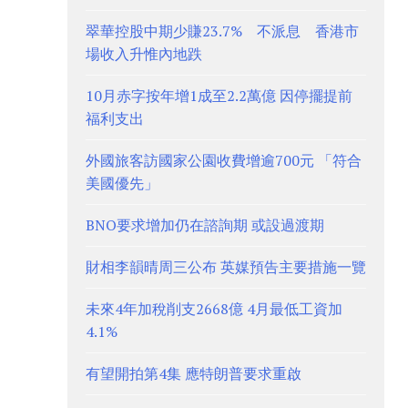
翠華控股中期少賺23.7% 不派息 香港市
場收入升惟內地跌
10月赤字按年增1成至2.2萬億 因停擺提前
福利支出
外國旅客訪國家公園收費增逾700元 「符合
美國優先」
BNO要求增加仍在諮詢期 或設過渡期
財相李韻晴周三公布 英媒預告主要措施一覽
未來4年加稅削支2668億 4月最低工資加
4.1%
有望開拍第4集 應特朗普要求重啟