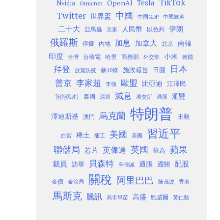
TikTok
Tesla
OpenAI
Nvidia
Omicron
Twitter
中國
世界盃
中國GDP
中國旅客
二十大
伊朗
人民幣
以色列
亞馬遜
京東
俄羅斯
加息
加拿大
南韓
內地
停擺
北京
印度
小米
台灣
台積電
哈里
商務部
外交部
德國
日本
拜登
施政報告
日圓
新10條
放寬防疫
歐盟
普京
李家超
比亞迪
江澤民
李強
減息
滙豐
泡泡瑪特
泰國
深圳
港股
港交所
特朗普
烏克蘭
澤連斯基
澳門
王毅
習近平
美國
稀土
白宮
罷工
美團
聯儲局
蘋果
英國
英偉達
芯片
華為
貝森特
裁員
配股
通脹
訪華
通關
辛偉誠
關稅
阿里巴巴
金價
金管局
香港
陳茂波
馬斯克
騰訊
高盛
高市早苗
鮑威爾
黃仁勳