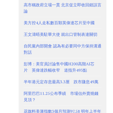
高市稱政府立場一貫 北京促立即收回錯誤言
論
美方控4人走私數百顆英偉達芯片至中國
王文濤晤美駐華大使 就出口管制表達關切
自民黨內部開會 認為有必要同中方保持溝通
對話
彭博：美官員討論售中國H200高階AI芯
片 英偉達跌幅收窄 道指升493點
半年港元定存息最高3.3厘 跌市賺息49萬
阿里巴巴11.25公布季績 市場估外賣燒錢
見頂？
花旗料美滙指數3個月預測97.58 明年上半年