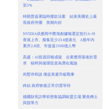
至3%
特朗普簽署臨時撥款法案 結束美國史上最
長政府停擺 美期向好
NVIDIA供應商中際旭創據報選定投行A+H
香港上市、擬集至少234億港元 A股年內
累升2.8倍、市值逼5300億人幣
高盛：AI投資回報成疑 企業應用落後於需
求 槓桿與循環投資為潛在風險
烏暫停和談 俄促美避升級戰事
終結 政府恢復正常仍需等待
德國財長訪華前密集協調歐盟立場 聚焦稀土
與競爭力