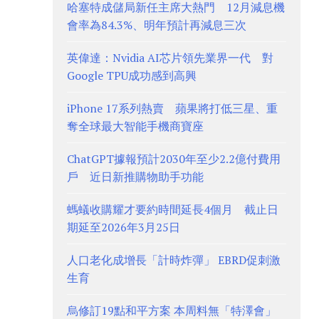
哈塞特成儲局新任主席大熱門 12月減息機
會率為84.3%、明年預計再減息三次
英偉達：Nvidia AI芯片領先業界一代 對
Google TPU成功感到高興
iPhone 17系列熱賣 蘋果將打低三星、重
奪全球最大智能手機商寶座
ChatGPT據報預計2030年至少2.2億付費用
戶 近日新推購物助手功能
螞蟻收購耀才要約時間延長4個月 截止日
期延至2026年3月25日
人口老化成增長「計時炸彈」 EBRD促刺激
生育
烏修訂19點和平方案 本周料無「特澤會」