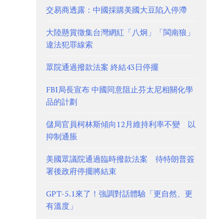
交易商透露：中國採購美國大豆陷入停滯
大陸懸賞徵集台灣網紅「八炯」「閩南狼」
違法犯罪線索
眾院通過撥款法案 終結43日停擺
FBI局長宣布 中國同意阻止芬太尼相關化學
品的計劃
儲局官員柯林斯傾向12月維持利率不變 以
抑制通脹
美國眾議院通過臨時撥款法案 待特朗普簽
署後政府停擺將結束
GPT-5.1來了！強調對話體驗「更自然、更
有溫度」