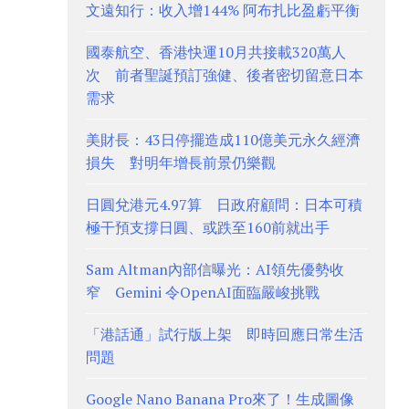
文遠知行：收入增144% 阿布扎比盈虧平衡
國泰航空、香港快運10月共接載320萬人
次 前者聖誕預訂強健、後者密切留意日本
需求
美財長：43日停擺造成110億美元永久經濟
損失 對明年增長前景仍樂觀
日圓兌港元4.97算 日政府顧問：日本可積
極干預支撐日圓、或跌至160前就出手
Sam Altman內部信曝光：AI領先優勢收
窄 Gemini 令OpenAI面臨嚴峻挑戰
「港話通」試行版上架 即時回應日常生活
問題
Google Nano Banana Pro來了！生成圖像