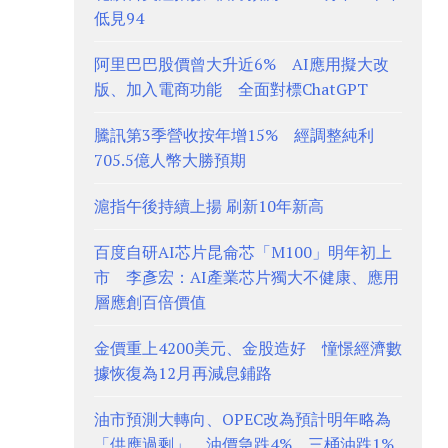
低見94
阿里巴巴股價曾大升近6% AI應用擬大改
版、加入電商功能 全面對標ChatGPT
騰訊第3季營收按年增15% 經調整純利
705.5億人幣大勝預期
滬指午後持續上揚 刷新10年新高
百度自研AI芯片昆侖芯「M100」明年初上
市 李彥宏：AI產業芯片獨大不健康、應用
層應創百倍價值
金價重上4200美元、金股造好 憧憬經濟數
據恢復為12月再減息鋪路
油市預測大轉向、OPEC改為預計明年略為
「供應過剩」 油價急跌4%、三桶油跌1%