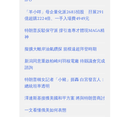
「羊小咩」母企量化派2685招股 孖展291
億超購2224倍、一手入場費4949元
特朗普反駁保守派 撐引進專才體現MAGA精
神
擬擴大離岸油氣鑽探 規模遠超拜登時期
新潟同意重啟柏崎刈羽核電廠 待縣議會完成
諮詢
特朗普稱女記者「小豬」捱轟 白宮發言人：
總統坦率透明
澤連斯基接獲美國和平方案 將與特朗普商討
一文看懂俄美如何表態