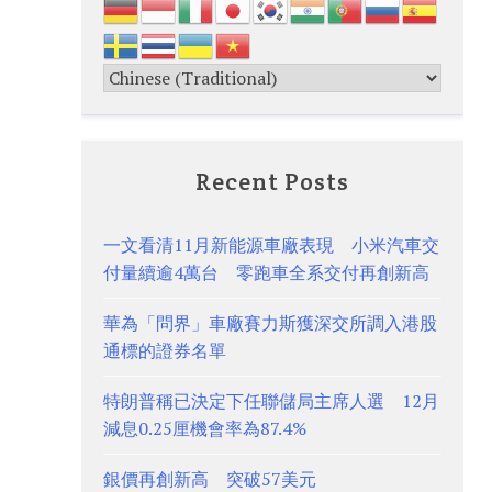
Recent Posts
一文看清11月新能源車廠表現 小米汽車交
付量續逾4萬台 零跑車全系交付再創新高
華為「問界」車廠賽力斯獲深交所調入港股
通標的證券名單
特朗普稱已決定下任聯儲局主席人選 12月
減息0.25厘機會率為87.4%
銀價再創新高 突破57美元