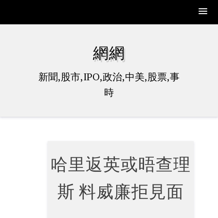
Skip
to
網網
content
新聞,股市,IPO,政治,中美,股票,事
時
哈里返英或晤查理
斯 料威廉拒見面