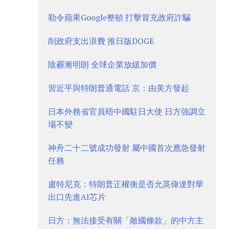
勒令蘋果Google整頓 打擊冒充政府詐騙
削政府支出浪費 推日版DOGE
陰霾漸明朗 全球企業放緩加價
習近平與特朗普通電話 京：由美方發起
日本外務省官員晤中國駐日大使 日方強調立
場不變
神舟二十二號成功發射 屬中國首次應急發射
任務
盧特尼克：特朗普正權衡是否允英偉達對華
出口先進AI芯片
日方：無法接受有關「敵國條款」的中方主