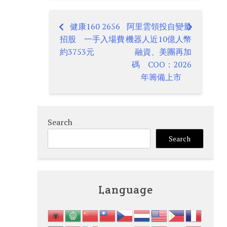
健康160 2656
阿里雲領投自變量
Post
招股 一手入場費
機器人近10億人幣
navigation
約3753元
融資、美團再加
碼 COO：2026
年籌備上市
Search
Search
Language