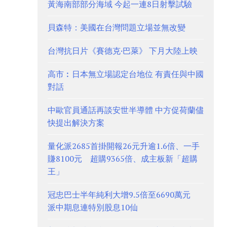
黃海南部部分海域 今起一連8日射擊試驗
貝森特：美國在台灣問題立場並無改變
台灣抗日片《賽德克·巴萊》 下月大陸上映
高市︰日本無立場認定台地位 有責任與中國
對話
中歐官員通話再談安世半導體 中方促荷蘭儘
快提出解決方案
量化派2685首掛開報26元升逾1.6倍、一手
賺8100元 超購9365倍、成主板新「超購
王」
冠忠巴士半年純利大增9.5倍至6690萬元
派中期息連特別股息10仙