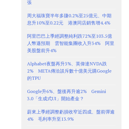
張
周大福珠寶半年多賺0.2%至25億元、中期
息升10%至0.22元 港澳同店銷售增4.4%
阿里巴巴上季經調整純利跌72%至103.5億
人幣遜預期 雲智能集團收入升34% 阿里
美股盤前升4%
Alphabet夜盤再升3%、英偉達NVDA跌
2% META傳洽談斥數十億美元購Google
的TPU
Google升6%、盤後再升逾2% Gemini
3.0「生成式UI」開始產金？
蔚來上季經調整虧損收窄近四成、盤前彈逾
4% 毛利率升至13.9%