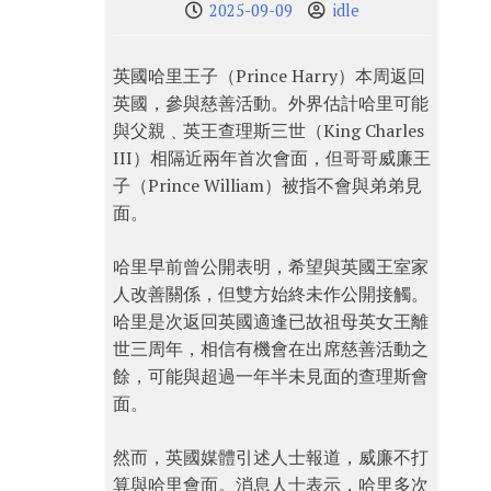
2025-09-09
idle
英國哈里王子（Prince Harry）本周返回
英國，參與慈善活動。外界估計哈里可能
與父親﹑英王查理斯三世（King Charles
III）相隔近兩年首次會面，但哥哥威廉王
子（Prince William）被指不會與弟弟見
面。
哈里早前曾公開表明，希望與英國王室家
人改善關係，但雙方始終未作公開接觸。
哈里是次返回英國適逢已故祖母英女王離
世三周年，相信有機會在出席慈善活動之
餘，可能與超過一年半未見面的查理斯會
面。
然而，英國媒體引述人士報道，威廉不打
算與哈里會面。消息人士表示，哈里多次