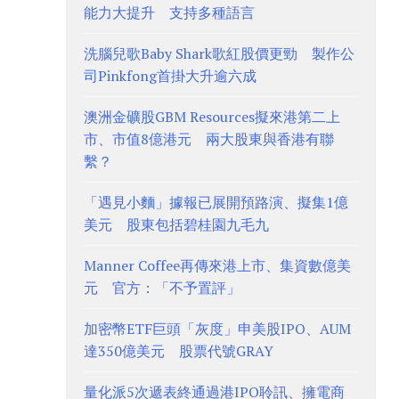
能力大提升 支持多種語言
洗腦兒歌Baby Shark歌紅股價更勁 製作公
司Pinkfong首掛大升逾六成
澳洲金礦股GBM Resources擬來港第二上
市、市值8億港元 兩大股東與香港有聯
繫？
「遇見小麵」據報已展開預路演、擬集1億
美元 股東包括碧桂園九毛九
Manner Coffee再傳來港上市、集資數億美
元 官方：「不予置評」
加密幣ETF巨頭「灰度」申美股IPO、AUM
達350億美元 股票代號GRAY
量化派5次遞表終通過港IPO聆訊、擁電商