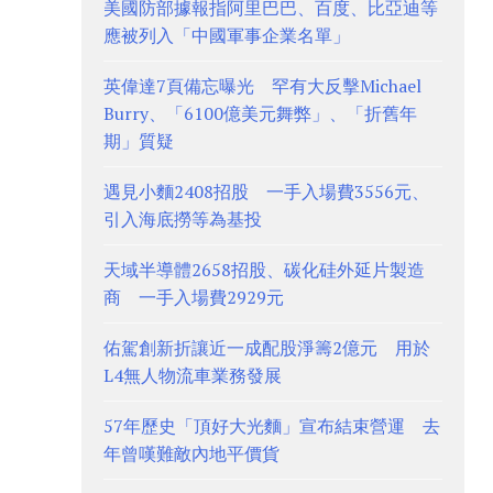
美國防部據報指阿里巴巴、百度、比亞迪等
應被列入「中國軍事企業名單」
英偉達7頁備忘曝光 罕有大反擊Michael
Burry、「6100億美元舞弊」、「折舊年
期」質疑
遇見小麵2408招股 一手入場費3556元、
引入海底撈等為基投
天域半導體2658招股、碳化硅外延片製造
商 一手入場費2929元
佑駕創新折讓近一成配股淨籌2億元 用於
L4無人物流車業務發展
57年歷史「頂好大光麵」宣布結束營運 去
年曾嘆難敵內地平價貨