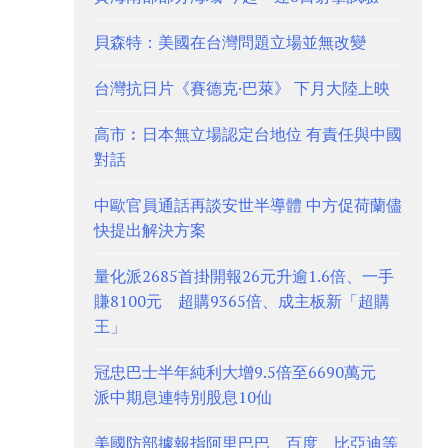
貝森特：美國在台灣問題立場並無改變
台灣抗日片《賽德克·巴萊》 下月大陸上映
高市︰日本無立場認定台地位 有責任與中國
對話
中歐官員通話再談安世半導體 中方促荷蘭儘
快提出解決方案
量化派2685首掛開報26元升逾1.6倍、一手
賺8100元 超購9365倍、成主板新「超購
王」
冠忠巴士半年純利大增9.5倍至6690萬元
派中期息連特別股息10仙
美國防部據報指阿里巴巴、百度、比亞迪等