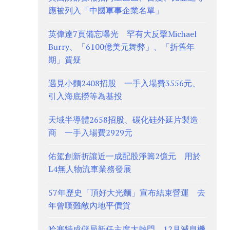
應被列入「中國軍事企業名單」
英偉達7頁備忘曝光 罕有大反擊Michael
Burry、「6100億美元舞弊」、「折舊年
期」質疑
遇見小麵2408招股 一手入場費3556元、
引入海底撈等為基投
天域半導體2658招股、碳化硅外延片製造
商 一手入場費2929元
佑駕創新折讓近一成配股淨籌2億元 用於
L4無人物流車業務發展
57年歷史「頂好大光麵」宣布結束營運 去
年曾嘆難敵內地平價貨
哈塞特成儲局新任主席大熱門 12月減息機