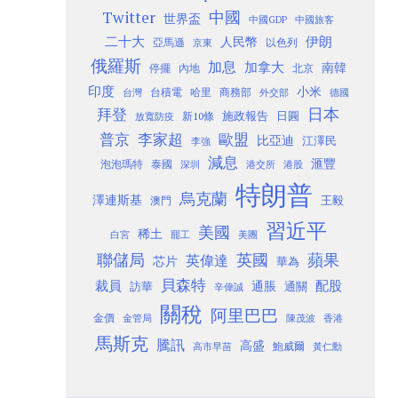
Twitter
中國
世界盃
中國GDP
中國旅客
二十大
伊朗
人民幣
以色列
亞馬遜
京東
俄羅斯
加息
加拿大
南韓
內地
停擺
北京
印度
小米
台灣
台積電
哈里
商務部
外交部
德國
日本
拜登
施政報告
日圓
新10條
放寬防疫
歐盟
普京
李家超
比亞迪
江澤民
李強
減息
滙豐
泡泡瑪特
泰國
深圳
港股
港交所
特朗普
烏克蘭
澤連斯基
澳門
王毅
習近平
美國
稀土
白宮
罷工
美團
聯儲局
蘋果
英國
英偉達
芯片
華為
貝森特
裁員
配股
通脹
訪華
通關
辛偉誠
關稅
阿里巴巴
金價
金管局
香港
陳茂波
馬斯克
騰訊
高盛
高市早苗
鮑威爾
黃仁勳