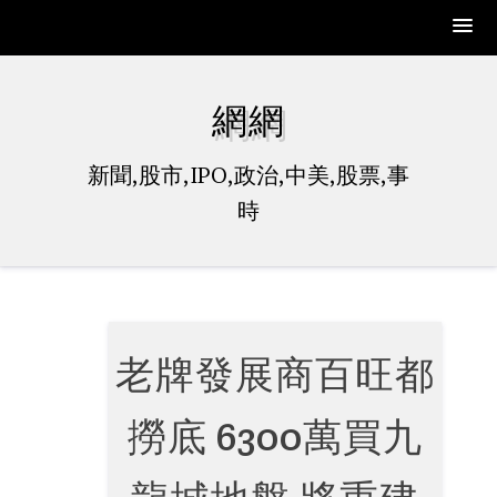
Skip
to
網網
content
新聞,股市,IPO,政治,中美,股票,事
時
老牌發展商百旺都
撈底 6300萬買九