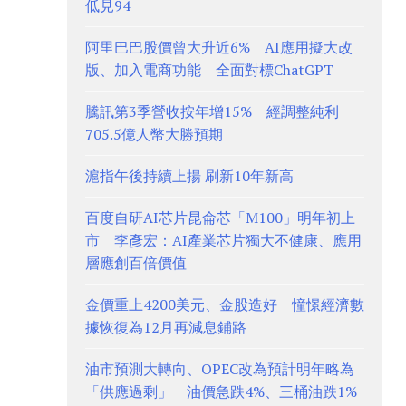
低見94
阿里巴巴股價曾大升近6% AI應用擬大改
版、加入電商功能 全面對標ChatGPT
騰訊第3季營收按年增15% 經調整純利
705.5億人幣大勝預期
滬指午後持續上揚 刷新10年新高
百度自研AI芯片昆侖芯「M100」明年初上
市 李彥宏：AI產業芯片獨大不健康、應用
層應創百倍價值
金價重上4200美元、金股造好 憧憬經濟數
據恢復為12月再減息鋪路
油市預測大轉向、OPEC改為預計明年略為
「供應過剩」 油價急跌4%、三桶油跌1%