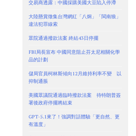
交易商透露：中國採購美國大豆陷入停滯
大陸懸賞徵集台灣網紅「八炯」「閩南狼」
違法犯罪線索
眾院通過撥款法案 終結43日停擺
FBI局長宣布 中國同意阻止芬太尼相關化學
品的計劃
儲局官員柯林斯傾向12月維持利率不變 以
抑制通脹
美國眾議院通過臨時撥款法案 待特朗普簽
署後政府停擺將結束
GPT-5.1來了！強調對話體驗「更自然、更
有溫度」