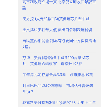
高市稱政府立場一貫 北京促立即收回錯誤言
論
美方控4人走私數百顆英偉達芯片至中國
王文濤晤美駐華大使 就出口管制表達關切
自民黨內部開會 認為有必要同中方保持溝通
對話
彭博：美官員討論售中國H200高階AI芯
片 英偉達跌幅收窄 道指升493點
半年港元定存息最高3.3厘 跌市賺息49萬
阿里巴巴11.25公布季績 市場估外賣燒錢
見頂？
花旗料美滙指數3個月預測97.58 明年上半年