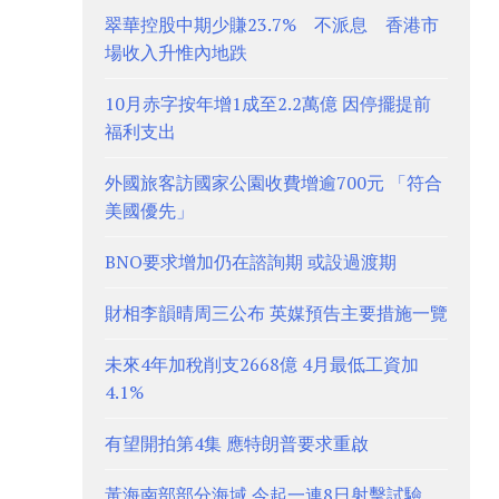
翠華控股中期少賺23.7% 不派息 香港市
場收入升惟內地跌
10月赤字按年增1成至2.2萬億 因停擺提前
福利支出
外國旅客訪國家公園收費增逾700元 「符合
美國優先」
BNO要求增加仍在諮詢期 或設過渡期
財相李韻晴周三公布 英媒預告主要措施一覽
未來4年加稅削支2668億 4月最低工資加
4.1%
有望開拍第4集 應特朗普要求重啟
黃海南部部分海域 今起一連8日射擊試驗