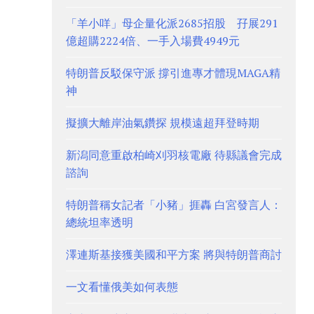
「羊小咩」母企量化派2685招股 孖展291
億超購2224倍、一手入場費4949元
特朗普反駁保守派 撐引進專才體現MAGA精
神
擬擴大離岸油氣鑽探 規模遠超拜登時期
新潟同意重啟柏崎刈羽核電廠 待縣議會完成
諮詢
特朗普稱女記者「小豬」捱轟 白宮發言人：
總統坦率透明
澤連斯基接獲美國和平方案 將與特朗普商討
一文看懂俄美如何表態