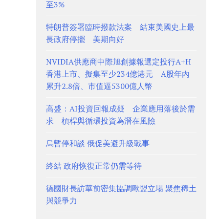
至3%
特朗普簽署臨時撥款法案 結束美國史上最
長政府停擺 美期向好
NVIDIA供應商中際旭創據報選定投行A+H
香港上市、擬集至少234億港元 A股年內
累升2.8倍、市值逼5300億人幣
高盛：AI投資回報成疑 企業應用落後於需
求 槓桿與循環投資為潛在風險
烏暫停和談 俄促美避升級戰事
終結 政府恢復正常仍需等待
德國財長訪華前密集協調歐盟立場 聚焦稀土
與競爭力