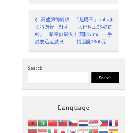
高盛蘇德巍續
「超購王」Dahon
Post
與特朗普「對著
大行科工2543首
navigation
幹」 暗示儲局沒
掛高開36% 一手
必要迅速減息
帳面賺1800元
Search
Search
Language