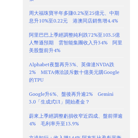
周大福珠寶半年多賺0.2%至25億元、中期
息升10%至0.22元 港澳同店銷售增4.4%
阿里巴巴上季經調整純利跌72%至103.5億
人幣遜預期 雲智能集團收入升34% 阿里
美股盤前升4%
Alphabet夜盤再升3%、英偉達NVDA跌
2% META傳洽談斥數十億美元購Google
的TPU
Google升6%、盤後再升逾2% Gemini
3.0「生成式UI」開始產金？
蔚來上季經調整虧損收窄近四成、盤前彈逾
4% 毛利率升至13.9%
文遠知行：收入增144% 阿布扎比盈虧平衡