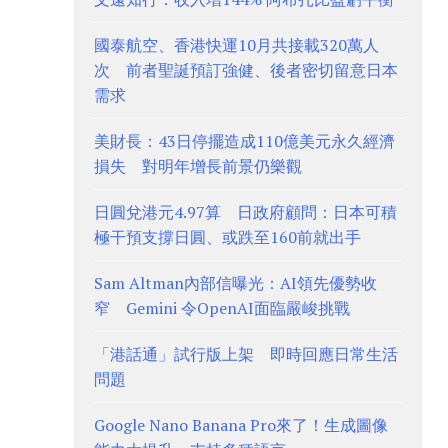
國泰航空、香港快運10月共接載320萬人
次 前者聖誕預訂強健、後者密切留意日本
需求
美財長：43日停擺造成110億美元永久經濟
損失 對明年增長前景仍樂觀
日圓兌港元4.97算 日政府顧問：日本可積
極干預支撐日圓、或跌至160前就出手
Sam Altman內部信曝光：AI領先優勢收
窄 Gemini 令OpenAI面臨嚴峻挑戰
「港話通」試行版上架 即時回應日常生活
問題
Google Nano Banana Pro來了！生成圖像