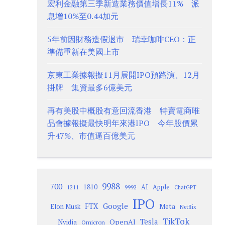
宏利金融第三季新造業務價值增長11% 派
息增10%至0.44加元
5年前因財務造假退市 瑞幸咖啡CEO：正
準備重新在美國上市
京東工業據報擬11月展開IPO預路演、12月
掛牌 集資最多6億美元
再有美股中概股有意回流香港 特賣電商唯
品會據報擬最快明年來港IPO 今年股價累
升47%、市值逼百億美元
9988
700
1810
AI
Apple
1211
9992
ChatGPT
IPO
Google
FTX
Meta
Elon Musk
Netflix
TikTok
Tesla
OpenAI
Nvidia
Omicron