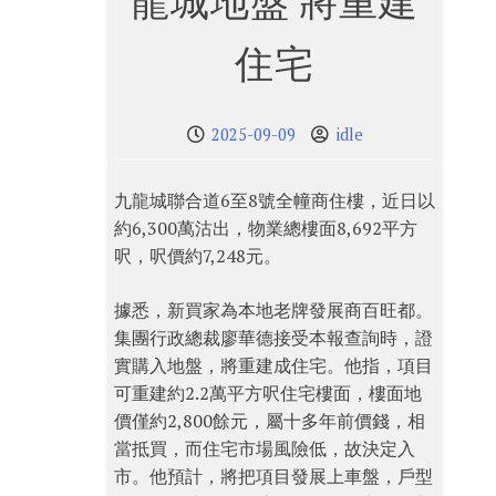
龍城地盤 將重建
住宅
2025-09-09
idle
九龍城聯合道6至8號全幢商住樓，近日以
約6,300萬沽出，物業總樓面8,692平方
呎，呎價約7,248元。
據悉，新買家為本地老牌發展商百旺都。
集團行政總裁廖華德接受本報查詢時，證
實購入地盤，將重建成住宅。他指，項目
可重建約2.2萬平方呎住宅樓面，樓面地
價僅約2,800餘元，屬十多年前價錢，相
當抵買，而住宅市場風險低，故決定入
市。他預計，將把項目發展上車盤，戶型