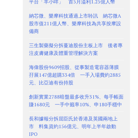
平台「羊小咩」 首5月溢利1.25億人幣
納芯微、樂摩科技通過上市聆訊 納芯微A
股市值211億人幣、樂摩科技為共享按摩設
備商
三生製藥擬分拆蔓迪股份主板上市 後者專
注皮膚健康及體重管理解決方案
海偉股份9609招股、從事製造電容器薄膜
孖展147億超購334倍 一手入場費約2885
元、比亞迪有份持股
創新實業2788暗盤最多收升31%、每手帳面
賺1680元 一手中籤率10%、申180手穩中
長和據報分拆屈臣氏於香港及英國兩地上
市 料集資約156億元、明年上半年啟動
IPO