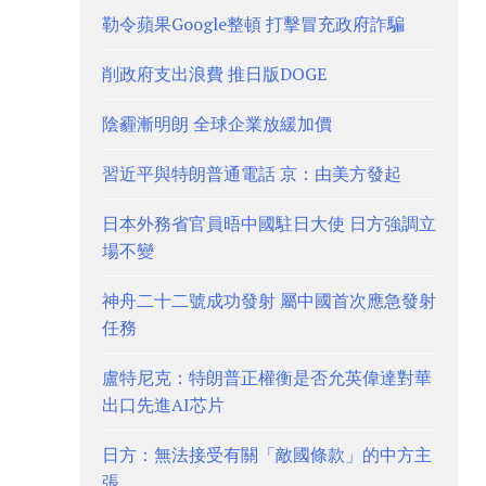
勒令蘋果Google整頓 打擊冒充政府詐騙
削政府支出浪費 推日版DOGE
陰霾漸明朗 全球企業放緩加價
習近平與特朗普通電話 京：由美方發起
日本外務省官員晤中國駐日大使 日方強調立
場不變
神舟二十二號成功發射 屬中國首次應急發射
任務
盧特尼克：特朗普正權衡是否允英偉達對華
出口先進AI芯片
日方：無法接受有關「敵國條款」的中方主
張