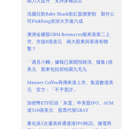
能力大提升 支持多種語言
洗腦兒歌Baby Shark歌紅股價更勁 製作公
司Pinkfong首掛大升逾六成
澳洲金礦股GBM Resources擬來港第二上
市、市值8億港元 兩大股東與香港有聯
繫？
「遇見小麵」據報已展開預路演、擬集1億
美元 股東包括碧桂園九毛九
Manner Coffee再傳來港上市、集資數億美
元 官方：「不予置評」
加密幣ETF巨頭「灰度」申美股IPO、AUM
達350億美元 股票代號GRAY
量化派5次遞表終通過港IPO聆訊、擁電商