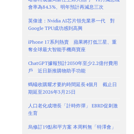
會率為84.3%、明年預計再減息三次
英偉達：Nvidia AI芯片領先業界一代 對
Google TPU成功感到高興
iPhone 17系列熱賣 蘋果將打低三星、重
奪全球最大智能手機商寶座
ChatGPT據報預計2030年至少2.2億付費用
戶 近日新推購物助手功能
螞蟻收購耀才要約時間延長4個月 截止日
期延至2026年3月25日
人口老化成增長「計時炸彈」 EBRD促刺激
生育
烏修訂19點和平方案 本周料無「特澤會」