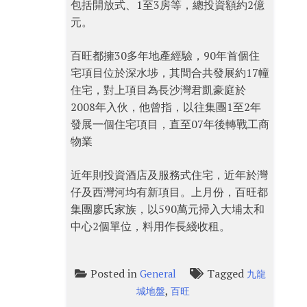
包括開放式、1至3房等，總投資額約2億
元。
百旺都擁30多年地產經驗，90年首個住
宅項目位於深水埗，其間合共發展約17幢
住宅，對上項目為長沙灣君凱豪庭於
2008年入伙，他曾指，以往集團1至2年
發展一個住宅項目，直至07年後轉戰工商
物業
近年則投資酒店及服務式住宅，近年於灣
仔及西灣河均有新項目。上月份，百旺都
集團廖氏家族，以590萬元掃入大埔太和
中心2個單位，料用作長綫收租。
Posted in
Tagged
General
九龍
,
城地盤
百旺