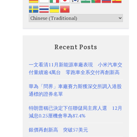
Recent Posts
一文看清11月新能源車廠表現 小米汽車交
付量續逾4萬台 零跑車全系交付再創新高
華為「問界」車廠賽力斯獲深交所調入港股
通標的證券名單
特朗普稱已決定下任聯儲局主席人選 12月
減息0.25厘機會率為87.4%
銀價再創新高 突破57美元