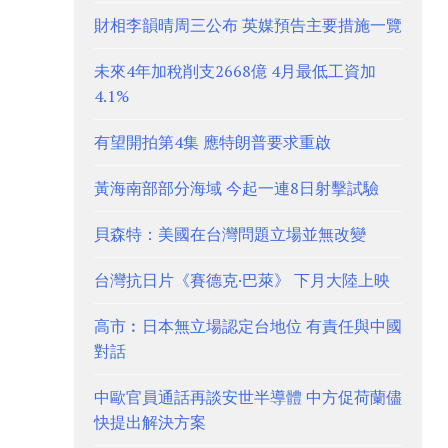
財相李韻晴周三公布 英媒預告主要措施一覽
未來4年加稅削支2668億 4月最低工資加
4.1%
有望開拍第4集 應特朗普要求重啟
黃海南部部分海域 今起一連8日射擊試驗
貝森特：美國在台灣問題立場並無改變
台灣抗日片《賽德克·巴萊》 下月大陸上映
高市︰日本無立場認定台地位 有責任與中國
對話
中歐官員通話再談安世半導體 中方促荷蘭儘
快提出解決方案