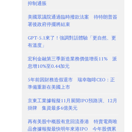
抑制通脹
美國眾議院通過臨時撥款法案 待特朗普簽
署後政府停擺將結束
GPT-5.1來了！強調對話體驗「更自然、更
有溫度」
宏利金融第三季新造業務價值增長11% 派
息增10%至0.44加元
5年前因財務造假退市 瑞幸咖啡CEO：正
準備重新在美國上市
京東工業據報擬11月展開IPO預路演、12月
掛牌 集資最多6億美元
再有美股中概股有意回流香港 特賣電商唯
品會據報擬最快明年來港IPO 今年股價累