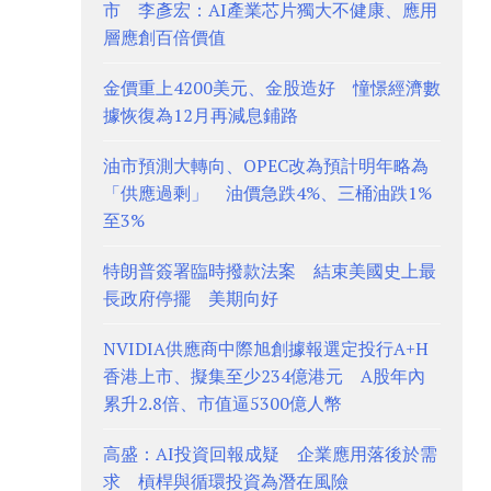
市 李彥宏：AI產業芯片獨大不健康、應用
層應創百倍價值
金價重上4200美元、金股造好 憧憬經濟數
據恢復為12月再減息鋪路
油市預測大轉向、OPEC改為預計明年略為
「供應過剩」 油價急跌4%、三桶油跌1%
至3%
特朗普簽署臨時撥款法案 結束美國史上最
長政府停擺 美期向好
NVIDIA供應商中際旭創據報選定投行A+H
香港上市、擬集至少234億港元 A股年內
累升2.8倍、市值逼5300億人幣
高盛：AI投資回報成疑 企業應用落後於需
求 槓桿與循環投資為潛在風險