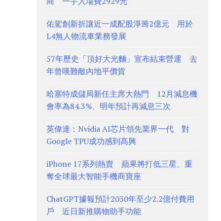
商 一手入場費2929元
佑駕創新折讓近一成配股淨籌2億元 用於
L4無人物流車業務發展
57年歷史「頂好大光麵」宣布結束營運 去
年曾嘆難敵內地平價貨
哈塞特成儲局新任主席大熱門 12月減息機
會率為84.3%、明年預計再減息三次
英偉達：Nvidia AI芯片領先業界一代 對
Google TPU成功感到高興
iPhone 17系列熱賣 蘋果將打低三星、重
奪全球最大智能手機商寶座
ChatGPT據報預計2030年至少2.2億付費用
戶 近日新推購物助手功能