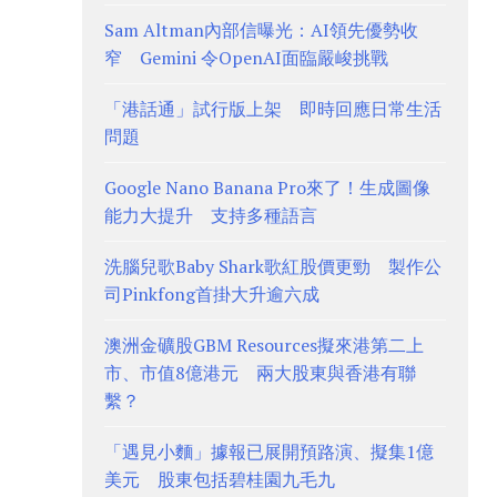
Sam Altman內部信曝光：AI領先優勢收
窄 Gemini 令OpenAI面臨嚴峻挑戰
「港話通」試行版上架 即時回應日常生活
問題
Google Nano Banana Pro來了！生成圖像
能力大提升 支持多種語言
洗腦兒歌Baby Shark歌紅股價更勁 製作公
司Pinkfong首掛大升逾六成
澳洲金礦股GBM Resources擬來港第二上
市、市值8億港元 兩大股東與香港有聯
繫？
「遇見小麵」據報已展開預路演、擬集1億
美元 股東包括碧桂園九毛九