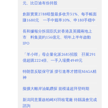
元、比亞迪有份持股
創新實業2788暗盤最多收升31%、每手帳面
賺1680元 一手中籤率10%、申180手穩中
長和據報分拆屈臣氏於香港及英國兩地上
市 料集資約156億元、明年上半年啟動
IPO
「羊小咩」母企量化派2685招股 孖展291
億超購2224倍、一手入場費4949元
特朗普反駁保守派 撐引進專才體現MAGA精
神
擬擴大離岸油氣鑽探 規模遠超拜登時期
新潟同意重啟柏崎刈羽核電廠 待縣議會完成
諮詢