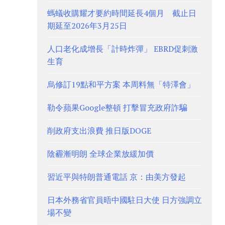
螞蟻收購耀才要約時間延長4個月 截止日
期延至2026年3月25日
人口老化成增長「計時炸彈」 EBRD促刺激
生育
烏修訂19點和平方案 本周料無「特澤會」
勒令蘋果Google整頓 打擊冒充政府詐騙
削政府支出浪費 推日版DOGE
陰霾漸明朗 全球企業放緩加價
習近平與特朗普通電話 京：由美方發起
日本外務省官員晤中國駐日大使 日方強調立
場不變