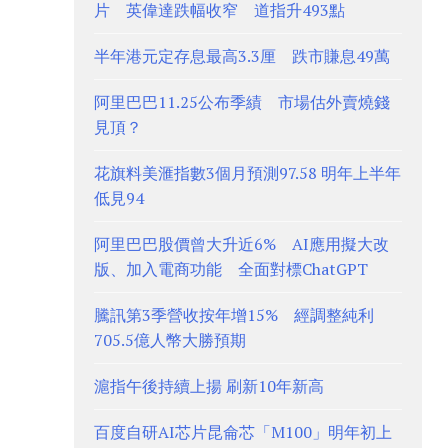
片 英偉達跌幅收窄 道指升493點
半年港元定存息最高3.3厘 跌市賺息49萬
阿里巴巴11.25公布季績 市場估外賣燒錢
見頂？
花旗料美滙指數3個月預測97.58 明年上半年
低見94
阿里巴巴股價曾大升近6% AI應用擬大改
版、加入電商功能 全面對標ChatGPT
騰訊第3季營收按年增15% 經調整純利
705.5億人幣大勝預期
滬指午後持續上揚 刷新10年新高
百度自研AI芯片昆侖芯「M100」明年初上