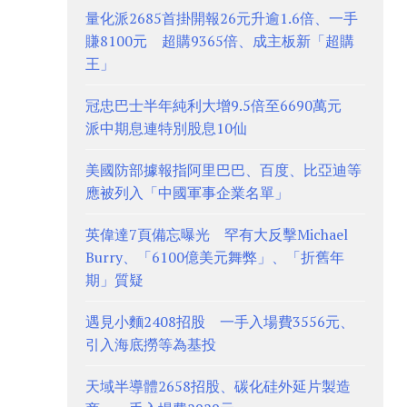
量化派2685首掛開報26元升逾1.6倍、一手
賺8100元 超購9365倍、成主板新「超購
王」
冠忠巴士半年純利大增9.5倍至6690萬元
派中期息連特別股息10仙
美國防部據報指阿里巴巴、百度、比亞迪等
應被列入「中國軍事企業名單」
英偉達7頁備忘曝光 罕有大反擊Michael
Burry、「6100億美元舞弊」、「折舊年
期」質疑
遇見小麵2408招股 一手入場費3556元、
引入海底撈等為基投
天域半導體2658招股、碳化硅外延片製造