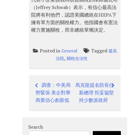
（Jeffrey Schwab）表示，有信心最高法
院將有利他們，認證美國總統在IEEPA下
擁有單方面的關稅權力。他指國會有憲法
權力實施關稅，而非總統單獨決定。
Posted in
Tagged
General
最高
,
法院
關稅合法性
調查：中美局
馬克龍提名防長任
Post
勢緊張 美企對華
新總理 拒妥協堅
navigation
商業信心創新低
持少數派政府
Search