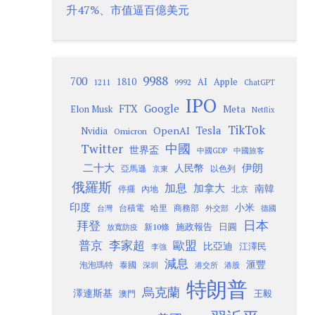
升47%、市值逼百億美元
9988
700
1810
AI
Apple
1211
9992
ChatGPT
IPO
Google
FTX
Meta
Elon Musk
Netflix
TikTok
Tesla
OpenAI
Nvidia
Omicron
Twitter
中國
世界盃
中國GDP
中國旅客
二十大
伊朗
人民幣
以色列
亞馬遜
京東
俄羅斯
加息
加拿大
南韓
內地
停擺
北京
印度
小米
台灣
台積電
哈里
商務部
外交部
德國
日本
拜登
施政報告
日圓
新10條
放寬防疫
歐盟
普京
李家超
比亞迪
江澤民
李強
減息
滙豐
泡泡瑪特
泰國
深圳
港股
港交所
特朗普
烏克蘭
澤連斯基
澳門
王毅