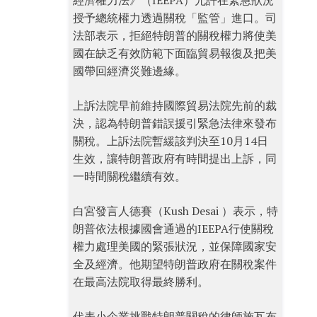
經濟權力法》（IEEPA）允許在緊急狀況
授予總統權力透過關稅「監管」進口。司
法部表示，拒絕特朗普的關稅權力將使美
國在缺乏有效防範下面臨貿易報復及把美
國帶回經濟災難邊緣。
上訴法院早前維持國際貿易法院先前的裁
決，認為特朗普錯誤援引緊急法律來發布
關稅。上訴法院暫緩該判決至10月14日
生效，讓特朗普政府有時間提出上訴，同
一時間關稅繼續有效。
白宮發言人德賽（Kush Desai ）表示，特
朗普依法根據國會通過的IEEPA行使關稅
權力處理美國的緊張狀況，並保障國家安
全及經濟。他期望特朗普政府在關稅案件
在最高法院取得最終勝利。
代表小企業挑戰特朗普關稅的律師施瓦布