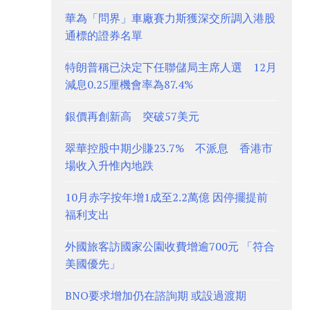
華為「問界」車廠賽力斯獲深交所調入港股
通標的證券名單
特朗普稱已決定下任聯儲局主席人選 12月
減息0.25厘機會率為87.4%
銀價再創新高 突破57美元
翠華控股中期少賺23.7% 不派息 香港市
場收入升惟內地跌
10月赤字按年增1成至2.2萬億 因停擺提前
福利支出
外國旅客訪國家公園收費增逾700元 「符合
美國優先」
BNO要求增加仍在諮詢期 或設過渡期