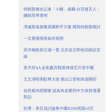
特朗普稱女記者「小豬」捱轟 白宮發言人：
總統坦率透明
澤連斯基接獲美國和平方案 將與特朗普商討
一文看懂俄美如何表態
高市稱政府立場一貫 北京促立即收回錯誤言
論
美方控4人走私數百顆英偉達芯片至中國
王文濤晤美駐華大使 就出口管制表達關切
自民黨內部開會 認為有必要同中方保持溝通
對話
彭博：美官員討論售中國H200高階AI芯