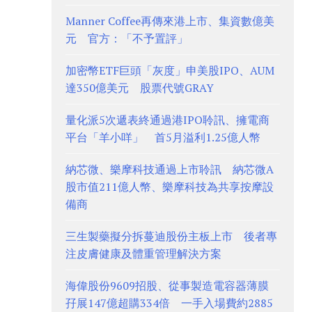
Manner Coffee再傳來港上市、集資數億美
元 官方：「不予置評」
加密幣ETF巨頭「灰度」申美股IPO、AUM
達350億美元 股票代號GRAY
量化派5次遞表終通過港IPO聆訊、擁電商
平台「羊小咩」 首5月溢利1.25億人幣
納芯微、樂摩科技通過上市聆訊 納芯微A
股市值211億人幣、樂摩科技為共享按摩設
備商
三生製藥擬分拆蔓迪股份主板上市 後者專
注皮膚健康及體重管理解決方案
海偉股份9609招股、從事製造電容器薄膜
孖展147億超購334倍 一手入場費約2885