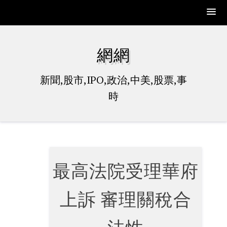
Skip
to
網網
content
新聞,股市,IPO,政治,中美,股票,事
時
最高法院受理華府
上訴 審理關稅合