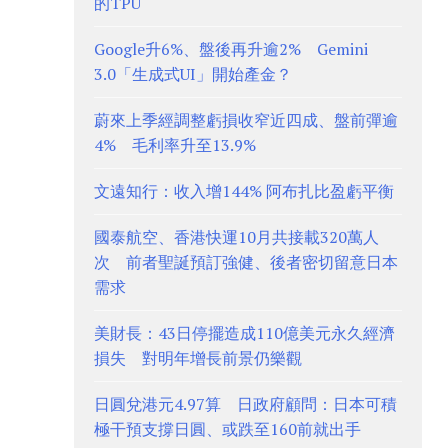
的TPU
Google升6%、盤後再升逾2% Gemini
3.0「生成式UI」開始產金？
蔚來上季經調整虧損收窄近四成、盤前彈逾
4% 毛利率升至13.9%
文遠知行：收入增144% 阿布扎比盈虧平衡
國泰航空、香港快運10月共接載320萬人
次 前者聖誕預訂強健、後者密切留意日本
需求
美財長：43日停擺造成110億美元永久經濟
損失 對明年增長前景仍樂觀
日圓兌港元4.97算 日政府顧問：日本可積
極干預支撐日圓、或跌至160前就出手