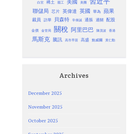
習近平
美國
稀土
白宮
罷工
美團
聯儲局
蘋果
英國
英偉達
芯片
華為
貝森特
裁員
配股
通脹
訪華
通關
辛偉誠
關稅
阿里巴巴
金價
金管局
香港
陳茂波
馬斯克
騰訊
高盛
高市早苗
鮑威爾
黃仁勳
Archives
December 2025
November 2025
October 2025