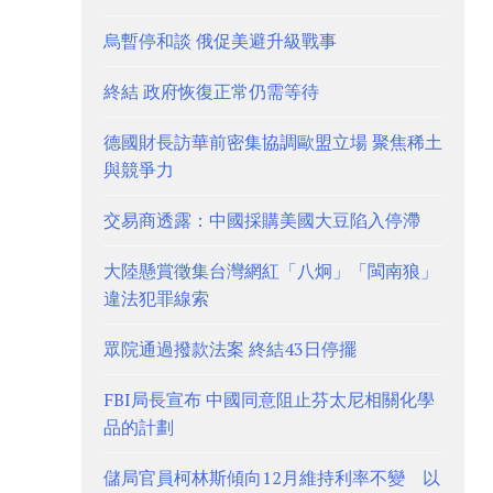
烏暫停和談 俄促美避升級戰事
終結 政府恢復正常仍需等待
德國財長訪華前密集協調歐盟立場 聚焦稀土
與競爭力
交易商透露：中國採購美國大豆陷入停滯
大陸懸賞徵集台灣網紅「八炯」「閩南狼」
違法犯罪線索
眾院通過撥款法案 終結43日停擺
FBI局長宣布 中國同意阻止芬太尼相關化學
品的計劃
儲局官員柯林斯傾向12月維持利率不變 以