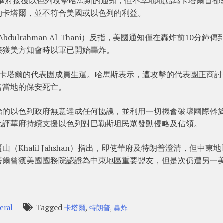
t）表示，華府接獲以色列攻擊哈馬斯的通知，但不幸地地點為卡塔爾首都
的卡塔爾，並不符合美國或以色列的利益。
n Abdulrahman Al-Thani）反指，美國通知僅在轟炸前10分鐘
接獲美方知會時以軍已開始轟炸。
在卡塔爾的代表團成員生還。哈馬斯表示，遭攻擊的代表團正商討
名當地的保安死亡。
治的以色列政府無意達成任何協議，並利用一切機會破壞國際斡
批評華府持續支援以色列對巴勒斯坦民眾發動侵略及佔領。
Khalil Jahshan）指出，即使華府及特朗普澄清，但中東
塔爾曾獲美國國務院認證為中東地區重要盟友，但是次仍遭另一
Tagged
,
,
eral
卡塔爾
特朗普
轟炸