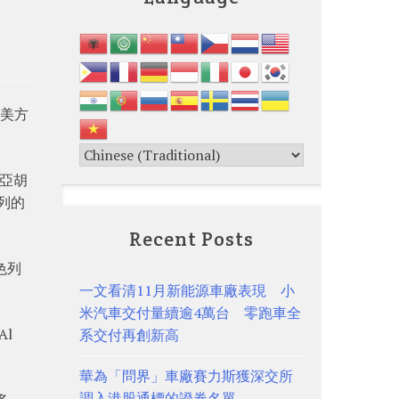
，美方
尼亞胡
色列的
Recent Posts
色列
一文看清11月新能源車廠表現 小
米汽車交付量續逾4萬台 零跑車全
Al
系交付再創新高
華為「問界」車廠賽力斯獲深交所
調入港股通標的證券名單