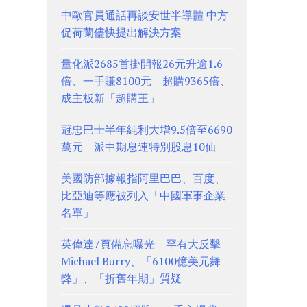
中歐官員通話再談安世半導體 中方
促荷蘭儘快提出解決方案
量化派2685首掛開報26元升逾1.6
倍、一手賺8100元 超購9365倍、
成主板新「超購王」
冠忠巴士半年純利大增9.5倍至6690
萬元 派中期息連特別股息10仙
美國防部據報指阿里巴巴、百度、
比亞迪等應被列入「中國軍事企業
名單」
英偉達7頁備忘曝光 罕有大反擊
Michael Burry、「6100億美元舞
弊」、「折舊年期」質疑