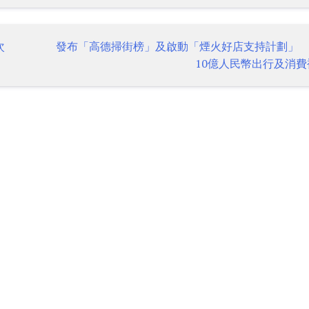
次
發布「高德掃街榜」及啟動「煙火好店支持計劃」
10億人民幣出行及消費