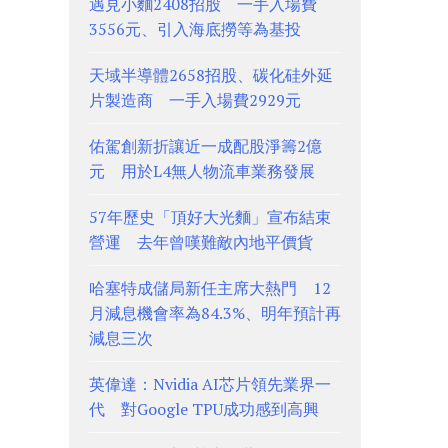
遇見小麵2408招股 一手入場費
3556元、引入海底撈等為基投
天域半導體2658招股、碳化硅外延
片製造商 一手入場費2929元
佑駕創新折讓近一成配股淨籌2億
元 用於L4無人物流車業務發展
57年歷史「頂好大光麵」宣布結束
營運 去年曾嘆難敵內地平價貨
哈塞特成儲局新任主席大熱門 12
月減息機會率為84.3%、明年預計再
減息三次
英偉達：Nvidia AI芯片領先業界一
代 對Google TPU成功感到高興