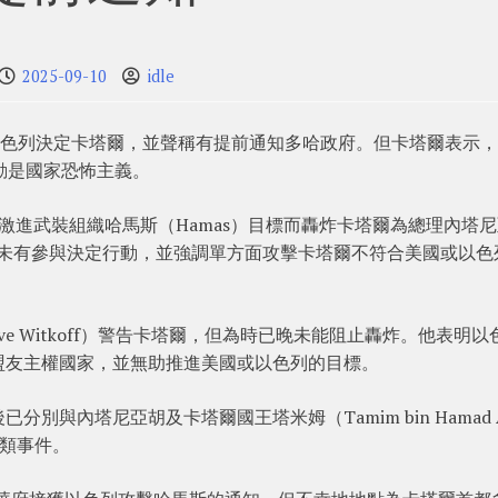
2025-09-10
idle
認參與以色列決定卡塔爾，並聲稱有提前通知多哈政府。但卡塔爾表示
動是國家恐怖主義。
激進武裝組織哈馬斯（Hamas）目標而轟炸卡塔爾為總理內塔
，聲稱自己未有參與決定行動，並強調單方面攻擊卡塔爾不符合美國或以
e Witkoff）警告卡塔爾，但為時已晚未能阻止轟炸。他表明以
盟友主權國家，並無助推進美國或以色列的目標。
與內塔尼亞胡及卡塔爾國王塔米姆（Tamim bin Hamad 
同類事件。