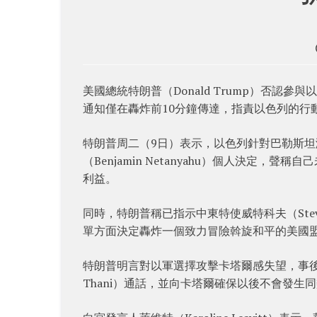
美國總統特朗普（Donald Trump）否
通知僅在轟炸前10分鐘傳達，指責以色列的行
特朗普周二（9日）表示，以色列針對巴勒斯坦
（Benjamin Netanyahu）個人決定
利益。
同時，特朗普稱已指示中東特使威特科夫（Stev
單方面決定轟炸一個致力冒險斡旋和平的美國
特朗普明言對以軍選擇攻擊卡塔爾感失望，事後已分別
Thani）通話，並向卡塔爾確保以後不會發生