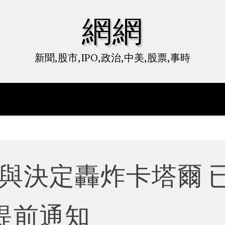
網網
新聞,股市,IPO,政治,中美,股票,事時
與決定轟炸卡塔爾 
提前通知