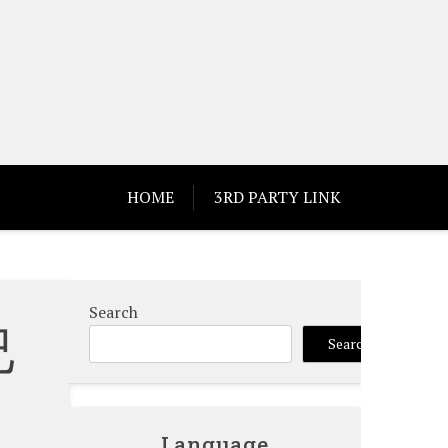
HOME
3RD PARTY LINK
Search
已
Search
Language