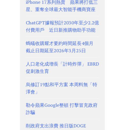
iPhone 17系列熱賣 蘋果將打低三
星、重奪全球最大智能手機商寶座
ChatGPT據報預計2030年至少2.2億
付費用戶 近日新推購物助手功能
螞蟻收購耀才要約時間延長4個月
截止日期延至2026年3月25日
人口老化成增長「計時炸彈」 EBRD
促刺激生育
烏修訂19點和平方案 本周料無「特
澤會」
勒令蘋果Google整頓 打擊冒充政府
詐騙
削政府支出浪費 推日版DOGE