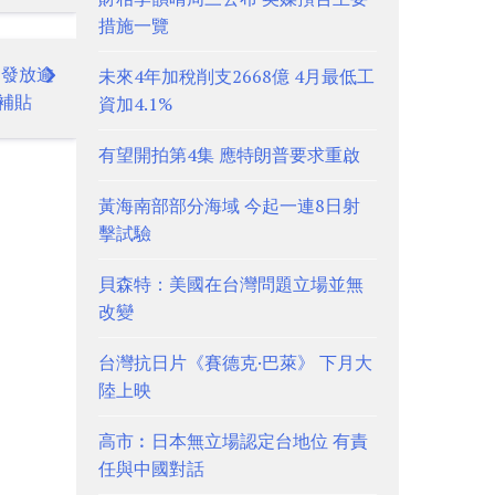
措施一覽
 發放逾
未來4年加稅削支2668億 4月最低工
補貼
資加4.1%
有望開拍第4集 應特朗普要求重啟
黃海南部部分海域 今起一連8日射
擊試驗
貝森特：美國在台灣問題立場並無
改變
台灣抗日片《賽德克·巴萊》 下月大
陸上映
高市︰日本無立場認定台地位 有責
任與中國對話