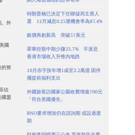
多
特朗普稱已決定下任聯儲局主席人
選 12月減息0.25厘機會率為87.4%
傳到。外
銀價再創新高 突破57美元
美國
翠華控股中期少賺23.7% 不派息
香港市場收入升惟內地跌
旋的努
10月赤字按年增1成至2.2萬億 因停
擺提前福利支出
地區估
外國旅客訪國家公園收費增逾700元
美國盟
「符合美國優先」
BNO要求增加仍在諮詢期 或設過渡
期
財相李韻晴周三公布 英媒預告主要