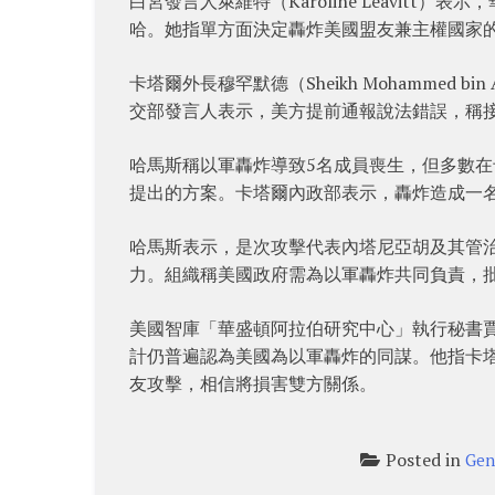
白宮發言人萊維特（Karoline Leavit
哈。她指單方面決定轟炸美國盟友兼主權國家
卡塔爾外長穆罕默德（Sheikh Mohammed bi
交部發言人表示，美方提前通報說法錯誤，稱
哈馬斯稱以軍轟炸導致5名成員喪生，但多數
提出的方案。卡塔爾內政部表示，轟炸造成一
哈馬斯表示，是次攻擊代表內塔尼亞胡及其管
力。組織稱美國政府需為以軍轟炸共同負責，
美國智庫「華盛頓阿拉伯研究中心」執行秘書賈山（
計仍普遍認為美國為以軍轟炸的同謀。他指卡
友攻擊，相信將損害雙方關係。
Posted in
Gen