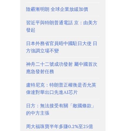
陰霾漸明朗 全球企業放緩加價
習近平與特朗普通電話 京：由美方
發起
日本外務省官員晤中國駐日大使 日
方強調立場不變
神舟二十二號成功發射 屬中國首次
應急發射任務
盧特尼克：特朗普正權衡是否允英
偉達對華出口先進AI芯片
日方：無法接受有關「敵國條款」
的中方主張
周大福珠寶半年多賺0.2%至25億