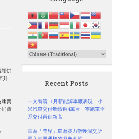
流領供
面升
Recent Posts
為速賣
一文看清11月新能源車廠表現 小
外消費
米汽車交付量續逾4萬台 零跑車全
系交付再創新高
華為「問界」車廠賽力斯獲深交所
於
調入港股通標的證券名單