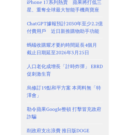
iPhone 17系列熱賣 蘋果將打低三
星、重奪全球最大智能手機商寶座
ChatGPT據報預計2030年至少2.2億
付費用戶 近日新推購物助手功能
螞蟻收購耀才要約時間延長4個月
截止日期延至2026年3月25日
人口老化成增長「計時炸彈」 EBRD
促刺激生育
烏修訂19點和平方案 本周料無「特
澤會」
勒令蘋果Google整頓 打擊冒充政府
詐騙
削政府支出浪費 推日版DOGE