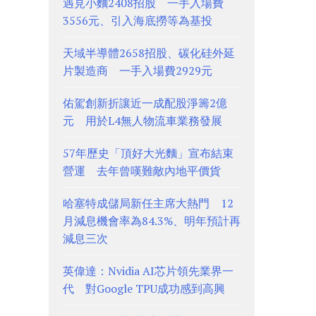
遇見小麵2408招股 一手入場費
3556元、引入海底撈等為基投
天域半導體2658招股、碳化硅外延
片製造商 一手入場費2929元
佑駕創新折讓近一成配股淨籌2億
元 用於L4無人物流車業務發展
57年歷史「頂好大光麵」宣布結束
營運 去年曾嘆難敵內地平價貨
哈塞特成儲局新任主席大熱門 12
月減息機會率為84.3%、明年預計再
減息三次
英偉達：Nvidia AI芯片領先業界一
代 對Google TPU成功感到高興