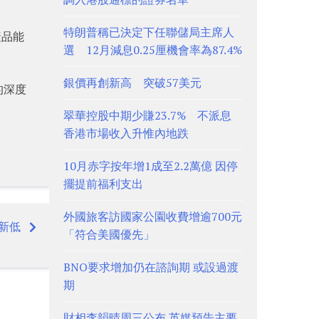
特朗普稱已決定下任聯儲局主席人
產品能
選 12月減息0.25厘機會率為87.4%
銀價再創新高 突破57美元
的深度
翠華控股中期少賺23.7% 不派息
香港市場收入升惟內地跌
10月赤字按年增1成至2.2萬億 因停
擺提前福利支出
外國旅客訪國家公園收費增逾700元
新低
「符合美國優先」
BNO要求增加仍在諮詢期 或設過渡
期
財相李韻晴周三公布 英媒預告主要