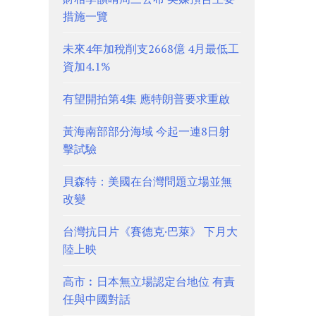
措施一覽
未來4年加稅削支2668億 4月最低工
資加4.1%
有望開拍第4集 應特朗普要求重啟
黃海南部部分海域 今起一連8日射
擊試驗
貝森特：美國在台灣問題立場並無
改變
台灣抗日片《賽德克·巴萊》 下月大
陸上映
高市︰日本無立場認定台地位 有責
任與中國對話