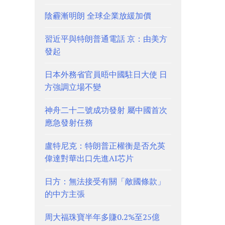
陰霾漸明朗 全球企業放緩加價
習近平與特朗普通電話 京：由美方
發起
日本外務省官員晤中國駐日大使 日
方強調立場不變
神舟二十二號成功發射 屬中國首次
應急發射任務
盧特尼克：特朗普正權衡是否允英
偉達對華出口先進AI芯片
日方：無法接受有關「敵國條款」
的中方主張
周大福珠寶半年多賺0.2%至25億