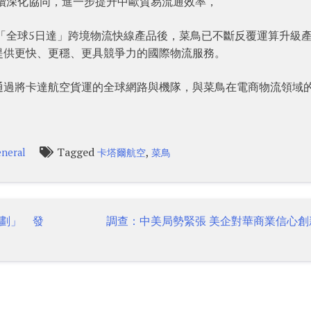
持續深化協同，進一步提升中歐貿易流通效率，
出「全球5日達」跨境物流快線產品後，菜鳥已不斷反覆運算升級
提供更快、更穩、更具競爭力的國際物流服務。
表示，通過將卡達航空貨運的全球網路與機隊，與菜鳥在電商物流領域
Tagged
,
neral
卡塔爾航空
菜鳥
劃」 發
調查：中美局勢緊張 美企對華商業信心創