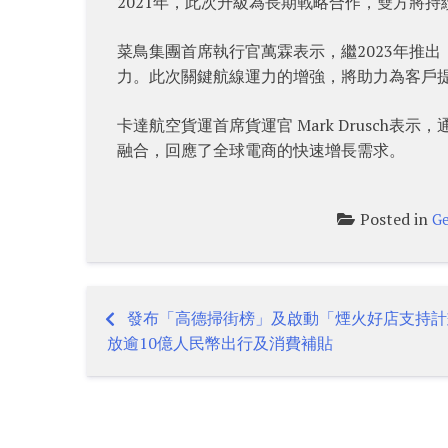
2021年，此次升級為長期戰略合作，雙方將
菜鳥集團首席執行官萬霖表示，繼2023年推
力。此次關鍵航線運力的增強，將助力為客戶
卡達航空貨運首席貨運官 Mark Drusch
融合，回應了全球電商的快速增長需求。
Posted in
Ge
發布「高德掃街榜」及啟動「煙火好店支持計
Post
放逾10億人民幣出行及消費補貼
navigation