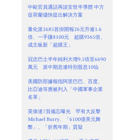
中歐官員通話再談安世半導體 中方
促荷蘭儘快提出解決方案
量化派2685首掛開報26元升逾1.6
倍、一手賺8100元 超購9365倍、
成主板新「超購王」
冠忠巴士半年純利大增9.5倍至6690
萬元 派中期息連特別股息10仙
美國防部據報指阿里巴巴、百度、
比亞迪等應被列入「中國軍事企業
名單」
英偉達7頁備忘曝光 罕有大反擊
Michael Burry、「6100億美元舞
弊」、「折舊年期」質疑