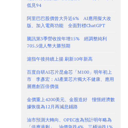
低見94
阿里巴巴股價曾大升近6% AI應用擬大改
版、加入電商功能 全面對標ChatGPT
騰訊第3季營收按年增15% 經調整純利
705.5億人幣大勝預期
滬指午後持續上揚 刷新10年新高
百度自研AI芯片昆侖芯「M100」明年初上
市 李彥宏：AI產業芯片獨大不健康、應用
層應創百倍價值
金價重上4200美元、金股造好 憧憬經濟數
據恢復為12月再減息鋪路
油市預測大轉向、OPEC改為預計明年略為
「供應過剩」 油價急跌4%、三桶油跌1%