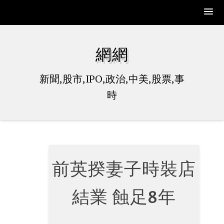
Skip
to
網網
content
新聞,股市,IPO,政治,中美,股票,事
時
前英揆妻子時裝店
結業 蝕足8年