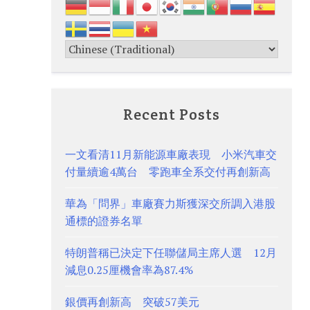
Recent Posts
一文看清11月新能源車廠表現 小米汽車交
付量續逾4萬台 零跑車全系交付再創新高
華為「問界」車廠賽力斯獲深交所調入港股
通標的證券名單
特朗普稱已決定下任聯儲局主席人選 12月
減息0.25厘機會率為87.4%
銀價再創新高 突破57美元