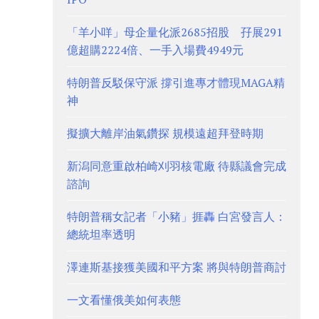
「羊小咩」母企量化派2685招股 孖展291
億超購2224倍、一手入場費4949元
特朗普反駁保守派 撐引進專才體現MAGA精
神
擬擴大離岸油氣鑽探 規模遠超拜登時期
新潟同意重啟柏崎刈羽核電廠 待縣議會完成
諮詢
特朗普稱女記者「小豬」捱轟 白宮發言人：
總統坦率透明
澤連斯基接獲美國和平方案 將與特朗普商討
一文看懂俄美如何表態