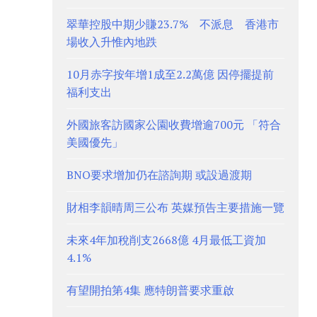
翠華控股中期少賺23.7% 不派息 香港市
場收入升惟內地跌
10月赤字按年增1成至2.2萬億 因停擺提前
福利支出
外國旅客訪國家公園收費增逾700元 「符合
美國優先」
BNO要求增加仍在諮詢期 或設過渡期
財相李韻晴周三公布 英媒預告主要措施一覽
未來4年加稅削支2668億 4月最低工資加
4.1%
有望開拍第4集 應特朗普要求重啟