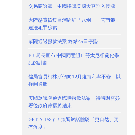
交易商透露：中國採購美國大豆陷入停滯
大陸懸賞徵集台灣網紅「八炯」「閩南狼」
違法犯罪線索
眾院通過撥款法案 終結43日停擺
FBI局長宣布 中國同意阻止芬太尼相關化學
品的計劃
儲局官員柯林斯傾向12月維持利率不變 以
抑制通脹
美國眾議院通過臨時撥款法案 待特朗普簽
署後政府停擺將結束
GPT-5.1來了！強調對話體驗「更自然、更
有溫度」