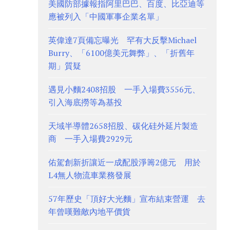
美國防部據報指阿里巴巴、百度、比亞迪等
應被列入「中國軍事企業名單」
英偉達7頁備忘曝光 罕有大反擊Michael
Burry、「6100億美元舞弊」、「折舊年
期」質疑
遇見小麵2408招股 一手入場費3556元、
引入海底撈等為基投
天域半導體2658招股、碳化硅外延片製造
商 一手入場費2929元
佑駕創新折讓近一成配股淨籌2億元 用於
L4無人物流車業務發展
57年歷史「頂好大光麵」宣布結束營運 去
年曾嘆難敵內地平價貨