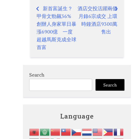
新首富誕生？
酒店交投活躍兩個
Post
甲骨文勁飆36%
月錄6宗成交 上環
navigation
創辦人身家單日暴
時鐘酒店9300萬
漲6900億 一度
售出
超越馬斯克成全球
首富
Search
Search
Language