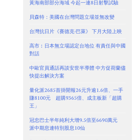
黃海南部部分海域 今起一連8日射擊試驗
貝森特：美國在台灣問題立場並無改變
台灣抗日片《賽德克·巴萊》 下月大陸上映
高市︰日本無立場認定台地位 有責任與中國
對話
中歐官員通話再談安世半導體 中方促荷蘭儘
快提出解決方案
量化派2685首掛開報26元升逾1.6倍、一手
賺8100元 超購9365倍、成主板新「超購
王」
冠忠巴士半年純利大增9.5倍至6690萬元
派中期息連特別股息10仙