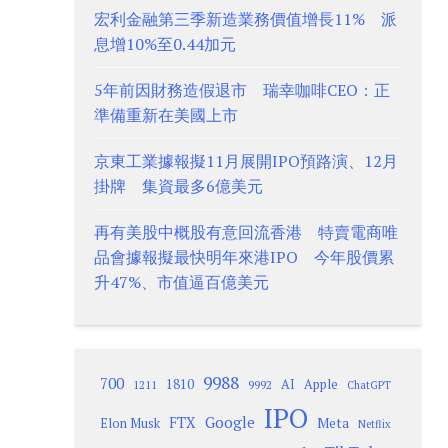
宏利金融第三季新造業務價值增長11% 派
息增10%至0.44加元
5年前因財務造假退市 瑞幸咖啡CEO：正
準備重新在美國上市
京東工業據報擬11月展開IPO預路演、12月
掛牌 集資最多6億美元
再有美股中概股有意回流香港 特賣電商唯
品會據報擬最快明年來港IPO 今年股價累
升47%、市值逼百億美元
9988
700
1810
AI
Apple
1211
9992
ChatGPT
IPO
Google
FTX
Meta
Elon Musk
Netflix