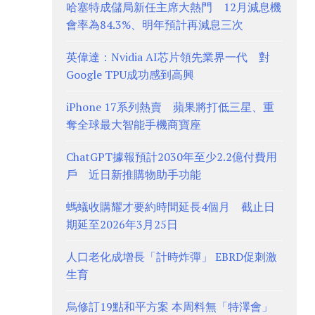
哈塞特成儲局新任主席大熱門 12月減息機
會率為84.3%、明年預計再減息三次
英偉達：Nvidia AI芯片領先業界一代 對
Google TPU成功感到高興
iPhone 17系列熱賣 蘋果將打低三星、重
奪全球最大智能手機商寶座
ChatGPT據報預計2030年至少2.2億付費用
戶 近日新推購物助手功能
螞蟻收購耀才要約時間延長4個月 截止日
期延至2026年3月25日
人口老化成增長「計時炸彈」 EBRD促刺激
生育
烏修訂19點和平方案 本周料無「特澤會」