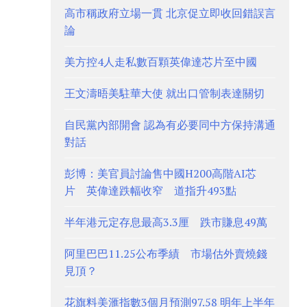
高市稱政府立場一貫 北京促立即收回錯誤言
論
美方控4人走私數百顆英偉達芯片至中國
王文濤晤美駐華大使 就出口管制表達關切
自民黨內部開會 認為有必要同中方保持溝通
對話
彭博：美官員討論售中國H200高階AI芯
片 英偉達跌幅收窄 道指升493點
半年港元定存息最高3.3厘 跌市賺息49萬
阿里巴巴11.25公布季績 市場估外賣燒錢
見頂？
花旗料美滙指數3個月預測97.58 明年上半年