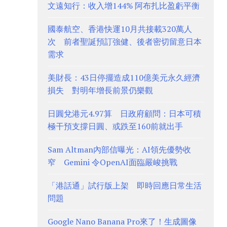
文遠知行：收入增144% 阿布扎比盈虧平衡
國泰航空、香港快運10月共接載320萬人
次 前者聖誕預訂強健、後者密切留意日本
需求
美財長：43日停擺造成110億美元永久經濟
損失 對明年增長前景仍樂觀
日圓兌港元4.97算 日政府顧問：日本可積
極干預支撐日圓、或跌至160前就出手
Sam Altman內部信曝光：AI領先優勢收
窄 Gemini 令OpenAI面臨嚴峻挑戰
「港話通」試行版上架 即時回應日常生活
問題
Google Nano Banana Pro來了！生成圖像