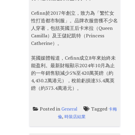
Cefinn於2017年創立，致力為「繁忙女
性打造都市制服」。品牌衣服曾獲不少名
人穿著，包括英國王后卡米拉（Queen
Camilla）及王儲妃凱特（Princess
Catherine）。
英國媒體報道，Cefinn成立8年來始終未
能盈利。最新財報顯示2024年10月為止
的一年銷售額減少5%至420萬英鎊（約
4,430.2萬港元），稅前虧損達35.4萬英
鎊（約373.4萬港元）。
Posted in
Tagged
General
卡梅
,
倫
時裝店結業