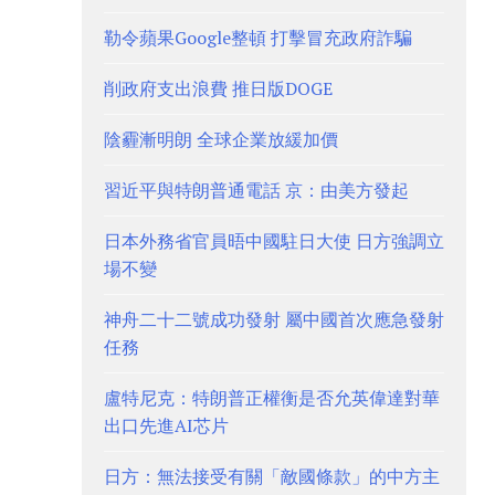
勒令蘋果Google整頓 打擊冒充政府詐騙
削政府支出浪費 推日版DOGE
陰霾漸明朗 全球企業放緩加價
習近平與特朗普通電話 京：由美方發起
日本外務省官員晤中國駐日大使 日方強調立
場不變
神舟二十二號成功發射 屬中國首次應急發射
任務
盧特尼克：特朗普正權衡是否允英偉達對華
出口先進AI芯片
日方：無法接受有關「敵國條款」的中方主