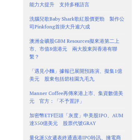
能力大提升 支持多種語言
洗腦兒歌Baby Shark歌紅股價更勁 製作公
司Pinkfong首掛大升逾六成
澳洲金礦股GBM Resources擬來港第二上
市、市值8億港元 兩大股東與香港有聯
繫？
「遇見小麵」據報已展開預路演、擬集1億
美元 股東包括碧桂園九毛九
Manner Coffee再傳來港上市、集資數億美
元 官方：「不予置評」
加密幣ETF巨頭「灰度」申美股IPO、AUM
達350億美元 股票代號GRAY
量化派5次遞表終通過港IPO聆訊、擁電商