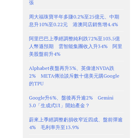
張
周大福珠寶半年多賺0.2%至25億元、中期
息升10%至0.22元 港澳同店銷售增4.4%
阿里巴巴上季經調整純利跌72%至103.5億
人幣遜預期 雲智能集團收入升34% 阿里
美股盤前升4%
Alphabet夜盤再升3%、英偉達NVDA跌
2% META傳洽談斥數十億美元購Google
的TPU
Google升6%、盤後再升逾2% Gemini
3.0「生成式UI」開始產金？
蔚來上季經調整虧損收窄近四成、盤前彈逾
4% 毛利率升至13.9%