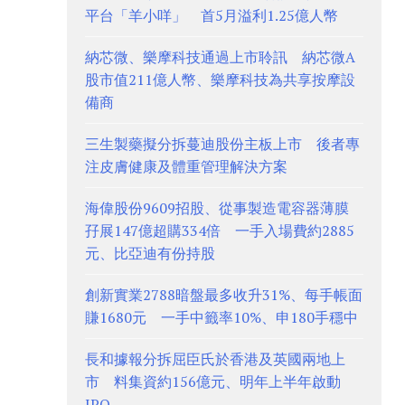
平台「羊小咩」 首5月溢利1.25億人幣
納芯微、樂摩科技通過上市聆訊 納芯微A
股市值211億人幣、樂摩科技為共享按摩設
備商
三生製藥擬分拆蔓迪股份主板上市 後者專
注皮膚健康及體重管理解決方案
海偉股份9609招股、從事製造電容器薄膜
孖展147億超購334倍 一手入場費約2885
元、比亞迪有份持股
創新實業2788暗盤最多收升31%、每手帳面
賺1680元 一手中籤率10%、申180手穩中
長和據報分拆屈臣氏於香港及英國兩地上
市 料集資約156億元、明年上半年啟動
IPO