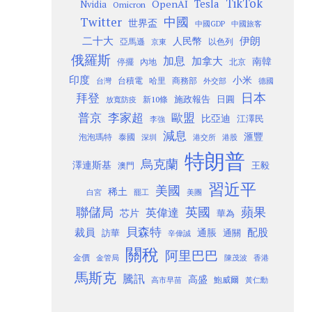
TikTok
Tesla
OpenAI
Nvidia
Omicron
Twitter
中國
世界盃
中國GDP
中國旅客
二十大
伊朗
人民幣
以色列
亞馬遜
京東
俄羅斯
加息
加拿大
南韓
內地
停擺
北京
印度
小米
台灣
台積電
哈里
商務部
外交部
德國
日本
拜登
施政報告
日圓
新10條
放寬防疫
歐盟
普京
李家超
比亞迪
江澤民
李強
減息
滙豐
泡泡瑪特
泰國
深圳
港股
港交所
特朗普
烏克蘭
澤連斯基
澳門
王毅
習近平
美國
稀土
白宮
罷工
美團
聯儲局
蘋果
英國
英偉達
芯片
華為
貝森特
裁員
配股
通脹
訪華
通關
辛偉誠
關稅
阿里巴巴
金價
金管局
香港
陳茂波
馬斯克
騰訊
高盛
高市早苗
鮑威爾
黃仁勳