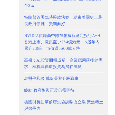
至3%
特朗普簽署臨時撥款法案 結束美國史上最
長政府停擺 美期向好
NVIDIA供應商中際旭創據報選定投行A+H
香港上市、擬集至少234億港元 A股年內
累升2.8倍、市值逼5300億人幣
高盛：AI投資回報成疑 企業應用落後於需
求 槓桿與循環投資為潛在風險
烏暫停和談 俄促美避升級戰事
終結 政府恢復正常仍需等待
德國財長訪華前密集協調歐盟立場 聚焦稀土
與競爭力