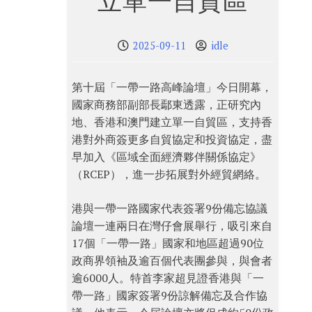
立單一自貿區
2025-09-11
idle
第十屆「一帶一路高峰論壇」今日開幕，
國家商務部副部長鄢東透露，正研究內
地、香港和澳門建立單一自貿區，支持香
港對外商簽更多自貿協定和投資協定，盡
早加入《區域全面經濟夥伴關係協定》
（RCEP），進一步拓展對外經貿網絡。
港與一帶一路國家代表簽署9份備忘協議
論壇一連兩日在灣仔會展舉行，吸引來自
17個「一帶一路」國家和地區超過90位
政商界領袖及逾百個代表團參與，與會者
逾6000人。特首李家超見證香港與「一
帶一路」國家簽署9份諒解備忘及合作協