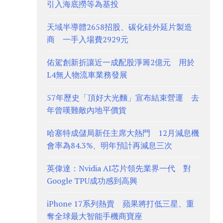
引入海底撈等為基投
天域半導體2658招股、碳化硅外延片製造
商 一手入場費2929元
佑駕創新折讓近一成配股淨籌2億元 用於
L4無人物流車業務發展
57年歷史「頂好大光麵」宣布結束營運 去
年曾嘆難敵內地平價貨
哈塞特成儲局新任主席大熱門 12月減息機
會率為84.3%、明年預計再減息三次
英偉達：Nvidia AI芯片領先業界一代 對
Google TPU成功感到高興
iPhone 17系列熱賣 蘋果將打低三星、重
奪全球最大智能手機商寶座