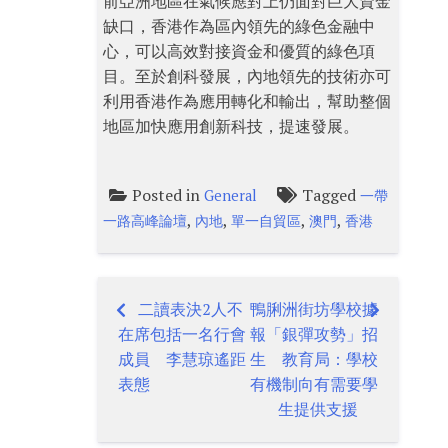
前亞洲地區在氣候應對上仍面對巨大資金
缺口，香港作為區內領先的綠色金融中
心，可以高效對接資金和優質的綠色項
目。至於創科發展，內地領先的技術亦可
利用香港作為應用轉化和輸出，幫助整個
地區加快應用創新科技，提速發展。
Posted in
Tagged
General
一帶
,
,
,
,
一路高峰論壇
內地
單一自貿區
澳門
香港
二讀表決2人不
鴨脷洲街坊學校據
Post
在席包括一名行會
報「銀彈攻勢」招
navigation
成員 李慧琼遙距
生 教育局：學校
表態
有機制向有需要學
生提供支援