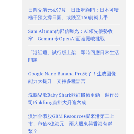
日圓兌港元4.97算 日政府顧問：日本可積
極干預支撐日圓、或跌至160前就出手
Sam Altman內部信曝光：AI領先優勢收
窄 Gemini 令OpenAI面臨嚴峻挑戰
「港話通」試行版上架 即時回應日常生活
問題
Google Nano Banana Pro來了！生成圖像
能力大提升 支持多種語言
洗腦兒歌Baby Shark歌紅股價更勁 製作公
司Pinkfong首掛大升逾六成
澳洲金礦股GBM Resources擬來港第二上
市、市值8億港元 兩大股東與香港有聯
繫？