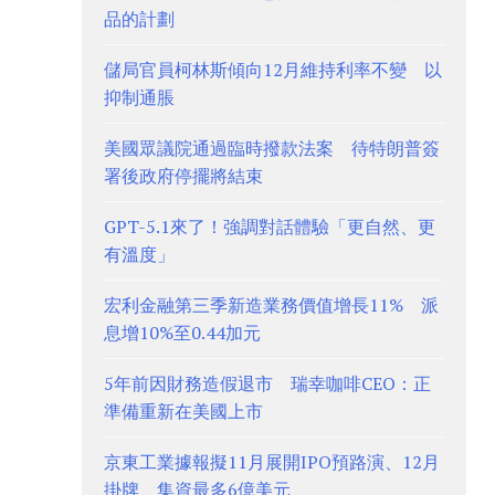
品的計劃
儲局官員柯林斯傾向12月維持利率不變 以
抑制通脹
美國眾議院通過臨時撥款法案 待特朗普簽
署後政府停擺將結束
GPT-5.1來了！強調對話體驗「更自然、更
有溫度」
宏利金融第三季新造業務價值增長11% 派
息增10%至0.44加元
5年前因財務造假退市 瑞幸咖啡CEO：正
準備重新在美國上市
京東工業據報擬11月展開IPO預路演、12月
掛牌 集資最多6億美元