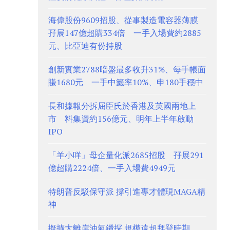
海偉股份9609招股、從事製造電容器薄膜
孖展147億超購334倍 一手入場費約2885
元、比亞迪有份持股
創新實業2788暗盤最多收升31%、每手帳面
賺1680元 一手中籤率10%、申180手穩中
長和據報分拆屈臣氏於香港及英國兩地上
市 料集資約156億元、明年上半年啟動
IPO
「羊小咩」母企量化派2685招股 孖展291
億超購2224倍、一手入場費4949元
特朗普反駁保守派 撐引進專才體現MAGA精
神
擬擴大離岸油氣鑽探 規模遠超拜登時期