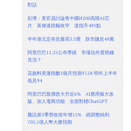
對話
彭博：美官員討論售中國H200高階AI芯
片 英偉達跌幅收窄 道指升493點
半年港元定存息最高3.3厘 跌市賺息49萬
阿里巴巴11.25公布季績 市場估外賣燒錢
見頂？
花旗料美滙指數3個月預測97.58 明年上半年
低見94
阿里巴巴股價曾大升近6% AI應用擬大改
版、加入電商功能 全面對標ChatGPT
騰訊第3季營收按年增15% 經調整純利
705.5億人幣大勝預期