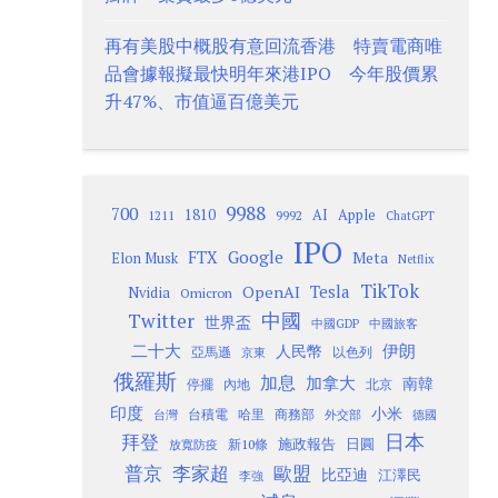
再有美股中概股有意回流香港 特賣電商唯
品會據報擬最快明年來港IPO 今年股價累
升47%、市值逼百億美元
9988
700
1810
AI
Apple
1211
9992
ChatGPT
IPO
Google
FTX
Meta
Elon Musk
Netflix
TikTok
Tesla
OpenAI
Nvidia
Omicron
Twitter
中國
世界盃
中國GDP
中國旅客
二十大
伊朗
人民幣
以色列
亞馬遜
京東
俄羅斯
加息
加拿大
南韓
內地
停擺
北京
印度
小米
台灣
台積電
哈里
商務部
外交部
德國
日本
拜登
施政報告
日圓
新10條
放寬防疫
歐盟
普京
李家超
比亞迪
江澤民
李強