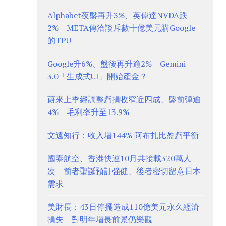
Alphabet夜盤再升3%、英偉達NVDA跌
2% META傳洽談斥數十億美元購Google
的TPU
Google升6%、盤後再升逾2% Gemini
3.0「生成式UI」開始產金？
蔚來上季經調整虧損收窄近四成、盤前彈逾
4% 毛利率升至13.9%
文遠知行：收入增144% 阿布扎比盈虧平衡
國泰航空、香港快運10月共接載320萬人
次 前者聖誕預訂強健、後者密切留意日本
需求
美財長：43日停擺造成110億美元永久經濟
損失 對明年增長前景仍樂觀