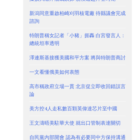
新潟同意重啟柏崎刈羽核電廠 待縣議會完成
諮詢
特朗普稱女記者「小豬」捱轟 白宮發言人：
總統坦率透明
澤連斯基接獲美國和平方案 將與特朗普商討
一文看懂俄美如何表態
高市稱政府立場一貫 北京促立即收回錯誤言
論
美方控4人走私數百顆英偉達芯片至中國
王文濤晤美駐華大使 就出口管制表達關切
自民黨內部開會 認為有必要同中方保持溝通