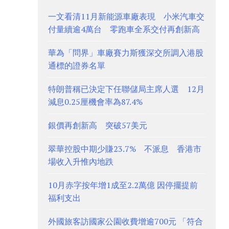
一文看清11月新能源車廠表現 小米汽車交
付量續逾4萬台 零跑車全系交付再創新高
華為「問界」車廠賽力斯獲深交所調入港股
通標的證券名單
特朗普稱已決定下任聯儲局主席人選 12月
減息0.25厘機會率為87.4%
銀價再創新高 突破57美元
翠華控股中期少賺23.7% 不派息 香港市
場收入升惟內地跌
10月赤字按年增1成至2.2萬億 因停擺提前
福利支出
外國旅客訪國家公園收費增逾700元 「符合