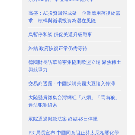
高盛：AI投資回報成疑 企業應用落後於需
求 槓桿與循環投資為潛在風險
烏暫停和談 俄促美避升級戰事
終結 政府恢復正常仍需等待
德國財長訪華前密集協調歐盟立場 聚焦稀土
與競爭力
交易商透露：中國採購美國大豆陷入停滯
大陸懸賞徵集台灣網紅「八炯」「閩南狼」
違法犯罪線索
眾院通過撥款法案 終結43日停擺
FBI局長宣布 中國同意阻止芬太尼相關化學