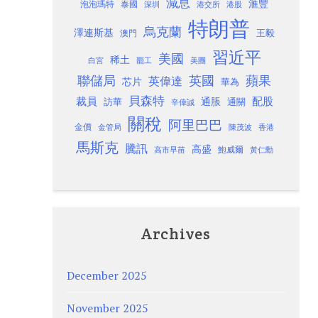
減息
滙豐
泡泡瑪特
泰國
深圳
港股
港交所
特朗普
烏克蘭
澤連斯基
澳門
王毅
習近平
美國
稀土
白宮
罷工
美團
聯儲局
蘋果
英國
英偉達
芯片
華為
貝森特
裁員
配股
通脹
訪華
通關
辛偉誠
關稅
阿里巴巴
金價
金管局
香港
陳茂波
馬斯克
騰訊
高盛
高市早苗
鮑威爾
黃仁勳
Archives
December 2025
November 2025