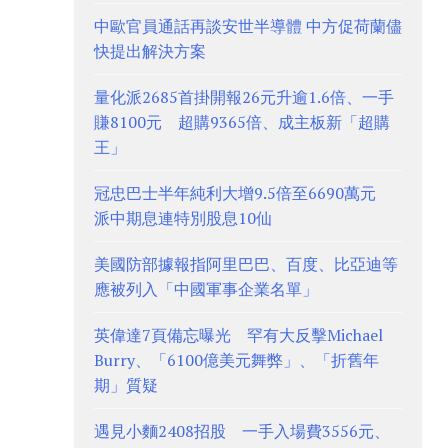
中歐官員通話再談安世半導體 中方促荷蘭儘
快提出解決方案
量化派2685首掛開報26元升逾1.6倍、一手
賺8100元 超購9365倍、成主板新「超購
王」
冠忠巴士半年純利大增9.5倍至6690萬元
派中期息連特別股息10仙
美國防部據報指阿里巴巴、百度、比亞迪等
應被列入「中國軍事企業名單」
英偉達7頁備忘曝光 罕有大反擊Michael
Burry、「6100億美元舞弊」、「折舊年
期」質疑
遇見小麵2408招股 一手入場費3556元、