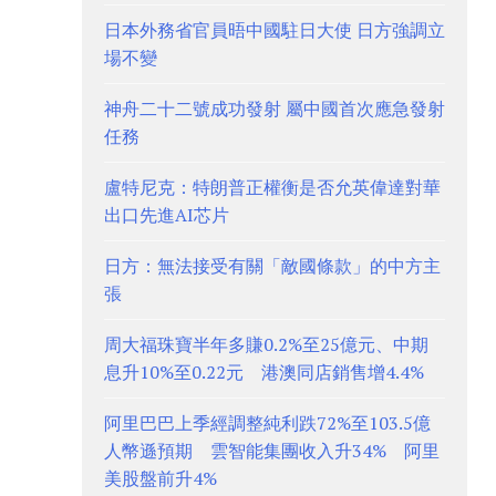
日本外務省官員晤中國駐日大使 日方強調立
場不變
神舟二十二號成功發射 屬中國首次應急發射
任務
盧特尼克：特朗普正權衡是否允英偉達對華
出口先進AI芯片
日方：無法接受有關「敵國條款」的中方主
張
周大福珠寶半年多賺0.2%至25億元、中期
息升10%至0.22元 港澳同店銷售增4.4%
阿里巴巴上季經調整純利跌72%至103.5億
人幣遜預期 雲智能集團收入升34% 阿里
美股盤前升4%