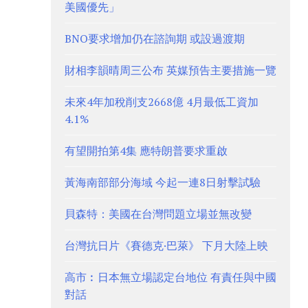
美國優先」
BNO要求增加仍在諮詢期 或設過渡期
財相李韻晴周三公布 英媒預告主要措施一覽
未來4年加稅削支2668億 4月最低工資加
4.1%
有望開拍第4集 應特朗普要求重啟
黃海南部部分海域 今起一連8日射擊試驗
貝森特：美國在台灣問題立場並無改變
台灣抗日片《賽德克·巴萊》 下月大陸上映
高市︰日本無立場認定台地位 有責任與中國
對話