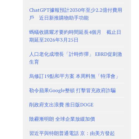
ChatGPT據報預計2030年至少2.2億付費用
戶 近日新推購物助手功能
螞蟻收購耀才要約時間延長4個月 截止日
期延至2026年3月25日
人口老化成增長「計時炸彈」 EBRD促刺激
生育
烏修訂19點和平方案 本周料無「特澤會」
勒令蘋果Google整頓 打擊冒充政府詐騙
削政府支出浪費 推日版DOGE
陰霾漸明朗 全球企業放緩加價
習近平與特朗普通電話 京：由美方發起