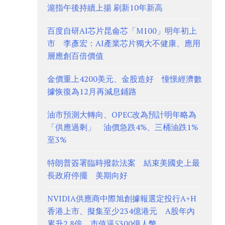
滬指午後持續上揚 刷新10年新高
百度自研AI芯片昆侖芯「M100」明年初上
市 李彥宏：AI產業芯片獨大不健康、應用
層應創百倍價值
金價重上4200美元、金股造好 憧憬經濟數
據恢復為12月再減息鋪路
油市預測大轉向、OPEC改為預計明年略為
「供應過剩」 油價急跌4%、三桶油跌1%
至3%
特朗普簽署臨時撥款法案 結束美國史上最
長政府停擺 美期向好
NVIDIA供應商中際旭創據報選定投行A+H
香港上市、擬集至少234億港元 A股年內
累升2.8倍、市值逼5300億人幣