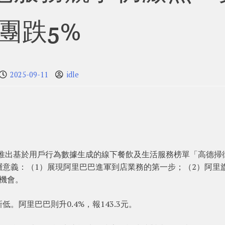
團跌5%
2025-09-11
idle
布，推出基於用戶行為數據生成的線下餐飲及生活服務榜單「高德掃
意義：（1）展現阿里巴巴進軍到店業務的第一步；（2）阿里
機會。
低。阿里巴巴則升0.4%，報143.3元。