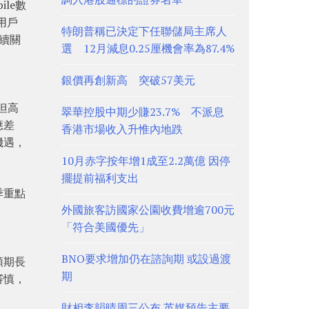
le數
用戶
特朗普稱已決定下任聯儲局主席人
續關
選 12月減息0.25厘機會率為87.4%
銀價再創新高 突破57美元
但高
翠華控股中期少賺23.7% 不派息
應差
香港市場收入升惟內地跌
機遇，
10月赤字按年增1成至2.2萬億 因停
擺提前福利支出
季重點
外國旅客訪國家公園收費增逾700元
「符合美國優先」
BNO要求增加仍在諮詢期 或設過渡
預期長
期
審慎，
財相李韻晴周三公布 英媒預告主要