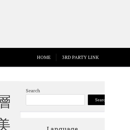
HOME
3RD PARTY LINK
Search
層
Search
美
Language