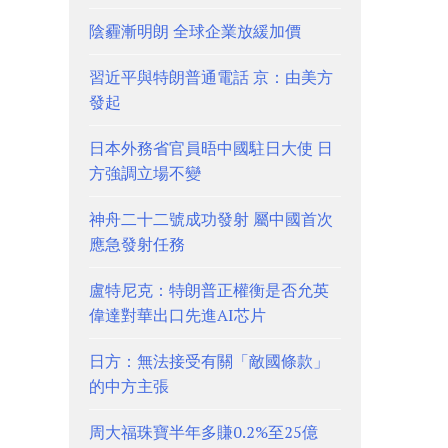
陰霾漸明朗 全球企業放緩加價
習近平與特朗普通電話 京：由美方
發起
日本外務省官員晤中國駐日大使 日
方強調立場不變
神舟二十二號成功發射 屬中國首次
應急發射任務
盧特尼克：特朗普正權衡是否允英
偉達對華出口先進AI芯片
日方：無法接受有關「敵國條款」
的中方主張
周大福珠寶半年多賺0.2%至25億