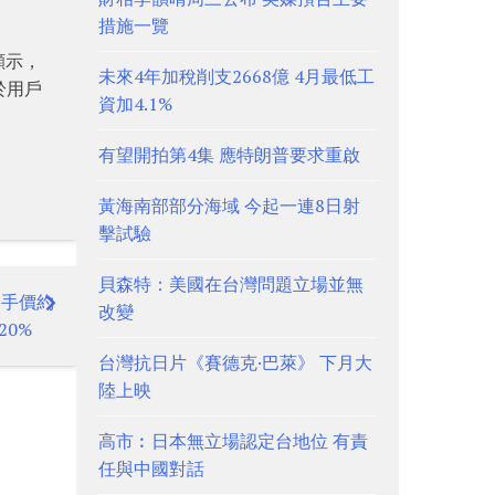
措施一覽
顯示，
未來4年加稅削支2668億 4月最低工
於用戶
資加4.1%
有望開拍第4集 應特朗普要求重啟
黃海南部部分海域 今起一連8日射
擊試驗
貝森特：美國在台灣問題立場並無
一手價約
改變
20%
台灣抗日片《賽德克·巴萊》 下月大
陸上映
高市︰日本無立場認定台地位 有責
任與中國對話