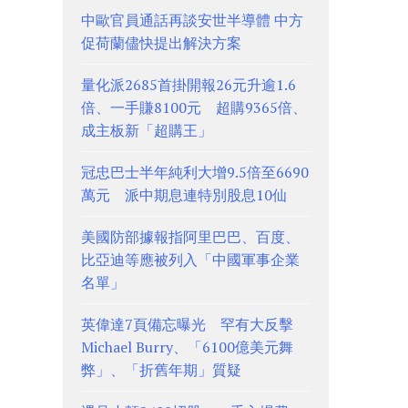
中歐官員通話再談安世半導體 中方
促荷蘭儘快提出解決方案
量化派2685首掛開報26元升逾1.6
倍、一手賺8100元 超購9365倍、
成主板新「超購王」
冠忠巴士半年純利大增9.5倍至6690
萬元 派中期息連特別股息10仙
美國防部據報指阿里巴巴、百度、
比亞迪等應被列入「中國軍事企業
名單」
英偉達7頁備忘曝光 罕有大反擊
Michael Burry、「6100億美元舞
弊」、「折舊年期」質疑