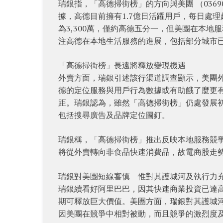
瑞銀指，「高德掃街榜」的方向與美團 （03690
據，高德目前擁有1.7億日活躍用戶，每日處理超
為3,300萬，僅約高德五分一，但美團在本
注高德在本地生活服務的進展，包括部分城市
「高德掃街榜」長遠將釋放變現機遇
外賣方面，瑞銀引述該行渠道調查顯示，美團外
德的定位服務與用戶行為數據或有助餓了麼更
距。瑞銀認為，雖然「高德掃街榜」仍處發展
包括搜尋廣告及品牌定位圖釘。
瑞銀稱，「高德掃街榜」推出反映本地服務競
將從外賣轉向非食品快速消費品，故電商股走
瑞銀對美團短線審慎 惟對其護城河及執行力
瑞銀續看好阿里巴巴，因其快速商業投資已達
期可釋放巨大價值。美團方面，瑞銀對其護城
因美團在競爭中相對被動，而且競爭的激烈度