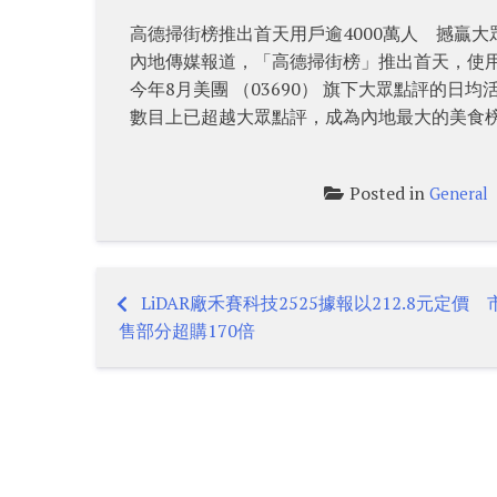
高德掃街榜推出首天用戶逾4000萬人 撼贏大
內地傳媒報道，「高德掃街榜」推出首天，使用「高
今年8月美團 （03690） 旗下大眾點評的日
數目上已超越大眾點評，成為內地最大的美食
Posted in
General
LiDAR廠禾賽科技2525據報以212.8元定價
Post
售部分超購170倍
navigation