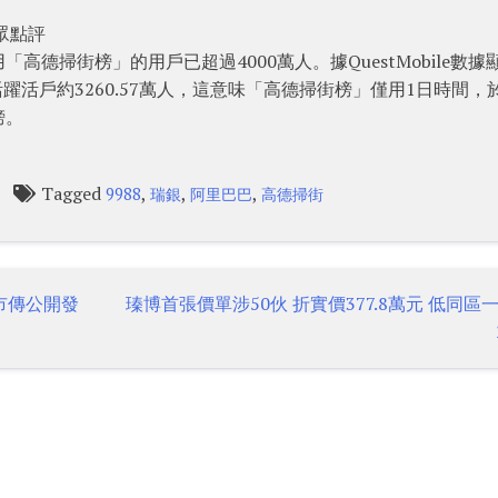
眾點評
德掃街榜」的用戶已超過4000萬人。據QuestMobile數據
均活躍活戶約3260.57萬人，這意味「高德掃街榜」僅用1日時間，
榜。
Tagged
,
,
,
9988
瑞銀
阿里巴巴
高德掃街
 市傳公開發
瑧博首張價單涉50伙 折實價377.8萬元 低同區