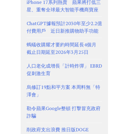
iPhone 17系列熱賣 蘋果將打低三
星、重奪全球最大智能手機商寶座
ChatGPT據報預計2030年至少2.2億
付費用戶 近日新推購物助手功能
螞蟻收購耀才要約時間延長4個月
截止日期延至2026年3月25日
人口老化成增長「計時炸彈」 EBRD
促刺激生育
烏修訂19點和平方案 本周料無「特
澤會」
勒令蘋果Google整頓 打擊冒充政府
詐騙
削政府支出浪費 推日版DOGE