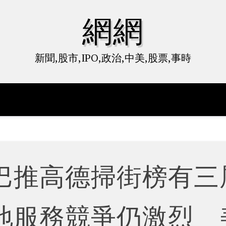
網網
新聞,股市,IPO,政治,中美,股票,事時
巴推高德掃街榜有三
地服務競爭仍激烈 