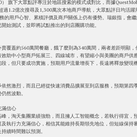
） 旗下大眾點評專注於地區搜索的模式成對比，而據QuestMobi
過1.2億次搜尋及1,300萬次本地商戶導航，大眾點評日均活躍
地服務的用戶心智、累積評價及商戶關係上仍有優勢。瑞銀指，會繼
已開始測試，並即將試點推出的到店團購功能。
賣覆蓋約560萬間餐廳，餓了麼則為340萬間，兩者差距明顯，
有效助中小型商戶拓展三、四線城市，有望縮小與美團的商戶供
初段，但只要成功實施，預期用戶流量增長下，長遠將釋放變現
爭依然激烈，而且已經從快速消費品擴展至到店服務，預期第四
勢仍然波動。
充滿信心
高峰，淘天集團業績強勁，而且擁人工智能概念，若執行得宜，
河及執行力充滿信心，相信其能維持長期領先地位，但短線保持
及持續時間難以預測。