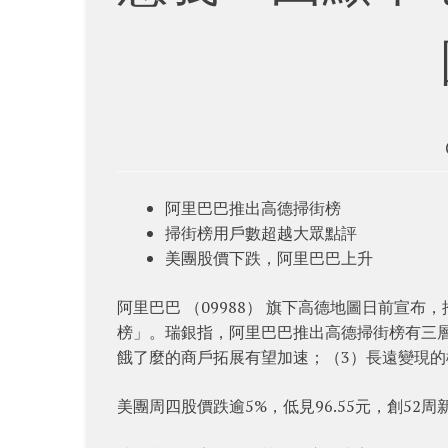
阿里巴巴推出高德掃街榜
掃街榜用戶數超越大眾點評
美團股價下跌，阿里巴巴上升
阿里巴巴 （09988） 旗下高德地圖日前宣
榜」。瑞銀指，阿里巴巴推出高德掃街榜有三層
餓了麼的商戶拓展有望加速；（3）長遠變現的
美團周四股價跌逾5%，低見96.55元，創52周新