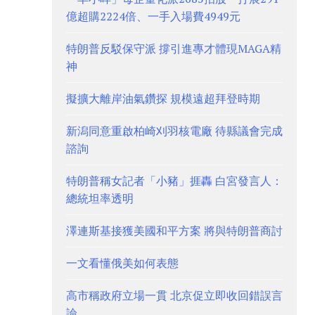
億超購2224倍、一手入場費4949元
特朗普反駁保守派 撐引進專才體現MAGA精
神
擬擴大離岸油氣鑽探 規模遠超拜登時期
新潟同意重啟柏崎刈羽核電廠 待縣議會完成
諮詢
特朗普稱女記者「小豬」捱轟 白宮發言人：
總統坦率透明
澤連斯基接獲美國和平方案 將與特朗普商討
一文看懂俄美如何表態
高市稱政府立場一貫 北京促立即收回錯誤言
論