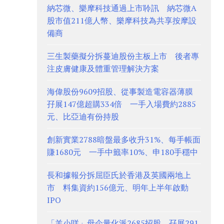
納芯微、樂摩科技通過上市聆訊 納芯微A
股市值211億人幣、樂摩科技為共享按摩設
備商
三生製藥擬分拆蔓迪股份主板上市 後者專
注皮膚健康及體重管理解決方案
海偉股份9609招股、從事製造電容器薄膜
孖展147億超購334倍 一手入場費約2885
元、比亞迪有份持股
創新實業2788暗盤最多收升31%、每手帳面
賺1680元 一手中籤率10%、申180手穩中
長和據報分拆屈臣氏於香港及英國兩地上
市 料集資約156億元、明年上半年啟動
IPO
「羊小咩」母企量化派2685招股 孖展291