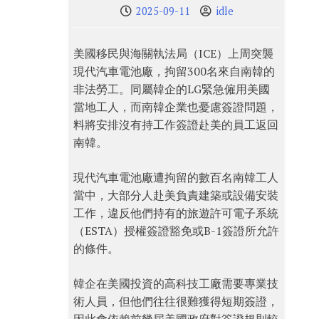
2025-09-11
idle
美國移民與海關執法局（ICE）上周突襲
現代汽車電池廠，拘留300名來自南韓的
非法勞工。同屬韓企的LG緊急僱用美國
當地工人，而南韓企業也憂慮簽證問題，
料將安排沒有持工作簽證赴美的員工返回
南韓。
現代汽車電池廠遭拘留的數百名南韓工人
當中，大部分人赴美負責建築或設備安裝
工作，違反他們持有的旅遊許可電子系統
（ESTA）授權簽證豁免或B-1簽證所允許
的條件。
韓企在美國投資的高科技工廠需要專業技
術人員，但他們往往很難獲得短期簽證，