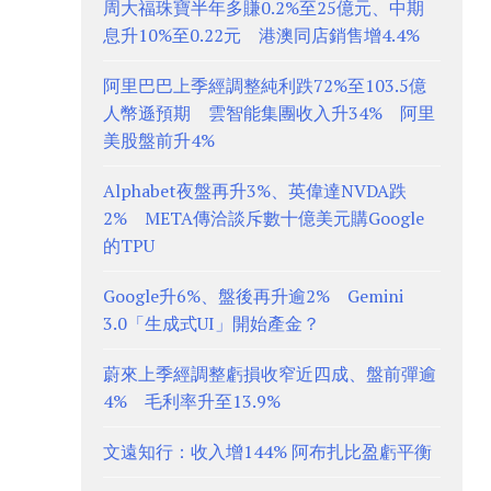
周大福珠寶半年多賺0.2%至25億元、中期
息升10%至0.22元 港澳同店銷售增4.4%
阿里巴巴上季經調整純利跌72%至103.5億
人幣遜預期 雲智能集團收入升34% 阿里
美股盤前升4%
Alphabet夜盤再升3%、英偉達NVDA跌
2% META傳洽談斥數十億美元購Google
的TPU
Google升6%、盤後再升逾2% Gemini
3.0「生成式UI」開始產金？
蔚來上季經調整虧損收窄近四成、盤前彈逾
4% 毛利率升至13.9%
文遠知行：收入增144% 阿布扎比盈虧平衡