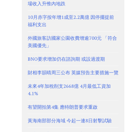
場收入升惟內地跌
10月赤字按年增1成至2.2萬億 因停擺提前
福利支出
外國旅客訪國家公園收費增逾700元 「符合
美國優先」
BNO要求增加仍在諮詢期 或設過渡期
財相李韻晴周三公布 英媒預告主要措施一覽
未來4年加稅削支2668億 4月最低工資加
4.1%
有望開拍第4集 應特朗普要求重啟
黃海南部部分海域 今起一連8日射擊試驗