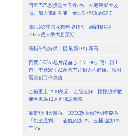
阿里巴巴股價曾大升近6% AI應用擬大改
版、加入電商功能 全面對標ChatGPT
騰訊第3季營收按年增15% 經調整純利
705.5億人幣大勝預期
滬指午後持續上揚 刷新10年新高
百度自研AI芯片昆侖芯「M100」明年初上
市 李彥宏：AI產業芯片獨大不健康、應用
層應創百倍價值
金價重上4200美元、金股造好 憧憬經濟數
據恢復為12月再減息鋪路
油市預測大轉向、OPEC改為預計明年略為
「供應過剩」 油價急跌4%、三桶油跌1%
至3%