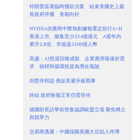
特朗普簽署臨時撥款法案 結束美國史上最
長政府停擺 美期向好
NVIDIA供應商中際旭創據報選定投行A+H
香港上市、擬集至少234億港元 A股年內
累升2.8倍、市值逼5300億人幣
高盛：AI投資回報成疑 企業應用落後於需
求 槓桿與循環投資為潛在風險
烏暫停和談 俄促美避升級戰事
終結 政府恢復正常仍需等待
德國財長訪華前密集協調歐盟立場 聚焦稀土
與競爭力
交易商透露：中國採購美國大豆陷入停滯