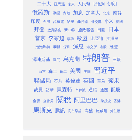
二十大
伊朗
人民幣
以色列
亞馬遜
京東
俄羅斯
加息
加拿大
南韓
內地
停擺
北京
印度
小米
台灣
台積電
哈里
商務部
外交部
德國
日本
拜登
施政報告
日圓
新10條
放寬防疫
歐盟
普京
李家超
比亞迪
江澤民
李強
減息
滙豐
泡泡瑪特
泰國
深圳
港股
港交所
特朗普
烏克蘭
澤連斯基
澳門
王毅
習近平
美國
稀土
白宮
罷工
美團
聯儲局
蘋果
英國
英偉達
芯片
華為
貝森特
裁員
配股
通脹
訪華
通關
辛偉誠
關稅
阿里巴巴
金價
金管局
香港
陳茂波
馬斯克
騰訊
高盛
高市早苗
鮑威爾
黃仁勳