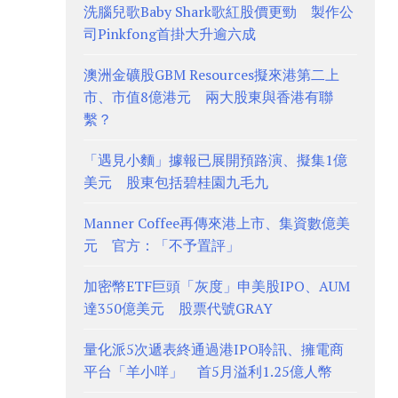
洗腦兒歌Baby Shark歌紅股價更勁 製作公
司Pinkfong首掛大升逾六成
澳洲金礦股GBM Resources擬來港第二上
市、市值8億港元 兩大股東與香港有聯
繫？
「遇見小麵」據報已展開預路演、擬集1億
美元 股東包括碧桂園九毛九
Manner Coffee再傳來港上市、集資數億美
元 官方：「不予置評」
加密幣ETF巨頭「灰度」申美股IPO、AUM
達350億美元 股票代號GRAY
量化派5次遞表終通過港IPO聆訊、擁電商
平台「羊小咩」 首5月溢利1.25億人幣