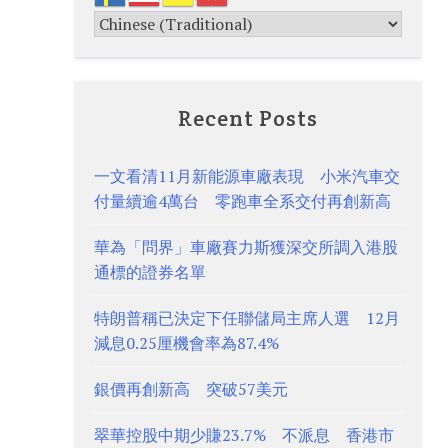
Recent Posts
一文看清11月新能源車廠表現 小米汽車交
付量續逾4萬台 零跑車全系交付再創新高
華為「問界」車廠賽力斯獲深交所調入港股
通標的證券名單
特朗普稱已決定下任聯儲局主席人選 12月
減息0.25厘機會率為87.4%
銀價再創新高 突破57美元
翠華控股中期少賺23.7% 不派息 香港市