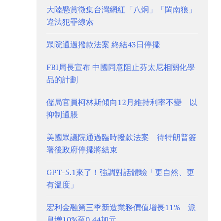
大陸懸賞徵集台灣網紅「八炯」「閩南狼」
違法犯罪線索
眾院通過撥款法案 終結43日停擺
FBI局長宣布 中國同意阻止芬太尼相關化學
品的計劃
儲局官員柯林斯傾向12月維持利率不變 以
抑制通脹
美國眾議院通過臨時撥款法案 待特朗普簽
署後政府停擺將結束
GPT-5.1來了！強調對話體驗「更自然、更
有溫度」
宏利金融第三季新造業務價值增長11% 派
息增10%至0.44加元