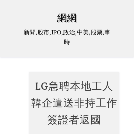
Skip
to
網網
content
新聞,股市,IPO,政治,中美,股票,事
時
LG急聘本地工人
韓企遣送非持工作
簽證者返國