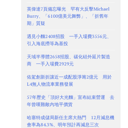
英偉達7頁備忘曝光 罕有大反擊Michael
Burry、「6100億美元舞弊」、「折舊年
期」質疑
遇見小麵2408招股 一手入場費3556元、
引入海底撈等為基投
天域半導體2658招股、碳化硅外延片製造
商 一手入場費2929元
佑駕創新折讓近一成配股淨籌2億元 用於
L4無人物流車業務發展
57年歷史「頂好大光麵」宣布結束營運 去
年曾嘆難敵內地平價貨
哈塞特成儲局新任主席大熱門 12月減息機
會率為84.3%、明年預計再減息三次