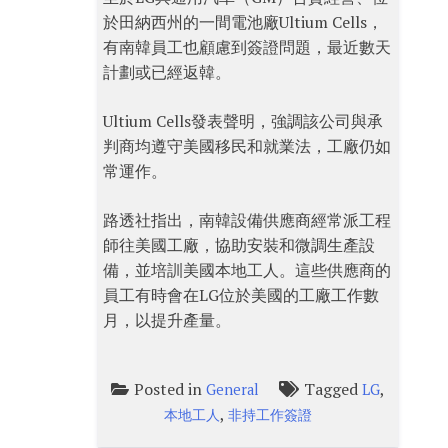
於田納西州的一間電池廠Ultium Cells，
有南韓員工也顧慮到簽證問題，最近數天
計劃或已經返韓。
Ultium Cells發表聲明，強調該公司與承
判商均遵守美國移民和就業法，工廠仍如
常運作。
路透社指出，南韓設備供應商經常派工程
師往美國工廠，協助安裝和微調生產設
備，並培訓美國本地工人。這些供應商的
員工有時會在LG位於美國的工廠工作數
月，以提升產量。
Posted in
Tagged
,
General
LG
,
本地工人
非持工作簽證