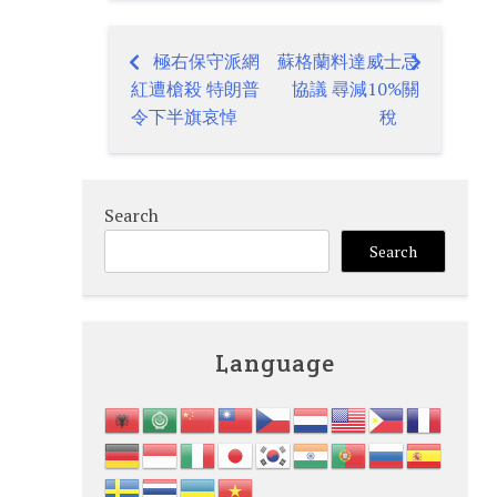
極右保守派網
蘇格蘭料達威士忌
Post
紅遭槍殺 特朗普
協議 尋減10%關
navigation
令下半旗哀悼
稅
Search
Search
Language