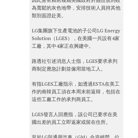
因此會依賴前幾屆美國政府對簽證規則較
為寬鬆的灰色地帶，安排技術人員持其他
類別簽證赴美。
LG集團旗下生產電池的子公司LG Energy
Solution（LGES），在美國一共設有4家
工廠，其中4家正在興建中。
路透社引述消息人士指，LGES要求承判
商制定應急計劃並僱用當地工人。
有指LGES工廠指示，如透過ESTA在美工
作的南韓員工須在本周末前返韓，包括在
這些工廠工作的承判商員工。
LGES發言人回應指，該公司已要求在美
國出差的員工立即返家或留在住所。
至於LG與通用汽車（GM）合資經營、位