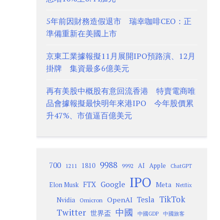
5年前因財務造假退市 瑞幸咖啡CEO：正
準備重新在美國上市
京東工業據報擬11月展開IPO預路演、12月
掛牌 集資最多6億美元
再有美股中概股有意回流香港 特賣電商唯
品會據報擬最快明年來港IPO 今年股價累
升47%、市值逼百億美元
9988
700
1810
AI
Apple
1211
9992
ChatGPT
IPO
Google
FTX
Meta
Elon Musk
Netflix
TikTok
Tesla
OpenAI
Nvidia
Omicron
Twitter
中國
世界盃
中國GDP
中國旅客