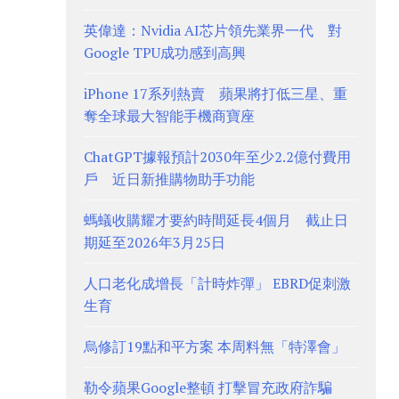
英偉達：Nvidia AI芯片領先業界一代 對
Google TPU成功感到高興
iPhone 17系列熱賣 蘋果將打低三星、重
奪全球最大智能手機商寶座
ChatGPT據報預計2030年至少2.2億付費用
戶 近日新推購物助手功能
螞蟻收購耀才要約時間延長4個月 截止日
期延至2026年3月25日
人口老化成增長「計時炸彈」 EBRD促刺激
生育
烏修訂19點和平方案 本周料無「特澤會」
勒令蘋果Google整頓 打擊冒充政府詐騙