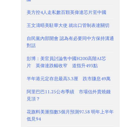
美方控4人走私數百顆英偉達芯片至中國
王文濤晤美駐華大使 就出口管制表達關切
自民黨內部開會 認為有必要同中方保持溝通
對話
彭博：美官員討論售中國H200高階AI芯
片 英偉達跌幅收窄 道指升493點
半年港元定存息最高3.3厘 跌市賺息49萬
阿里巴巴11.25公布季績 市場估外賣燒錢
見頂？
花旗料美滙指數3個月預測97.58 明年上半年
低見94