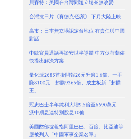
貝森特：美國在台灣問題立場並無改變
台灣抗日片《賽德克·巴萊》 下月大陸上映
高市︰日本無立場認定台地位 有責任與中國
對話
中歐官員通話再談安世半導體 中方促荷蘭儘
快提出解決方案
量化派2685首掛開報26元升逾1.6倍、一手
賺8100元 超購9365倍、成主板新「超購
王」
冠忠巴士半年純利大增9.5倍至6690萬元
派中期息連特別股息10仙
美國防部據報指阿里巴巴、百度、比亞迪等
應被列入「中國軍事企業名單」