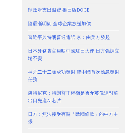
削政府支出浪費 推日版DOGE
陰霾漸明朗 全球企業放緩加價
習近平與特朗普通電話 京：由美方發起
日本外務省官員晤中國駐日大使 日方強調立
場不變
神舟二十二號成功發射 屬中國首次應急發射
任務
盧特尼克：特朗普正權衡是否允英偉達對華
出口先進AI芯片
日方：無法接受有關「敵國條款」的中方主
張