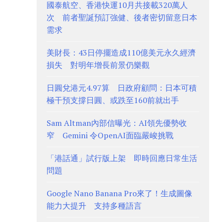
國泰航空、香港快運10月共接載320萬人
次 前者聖誕預訂強健、後者密切留意日本
需求
美財長：43日停擺造成110億美元永久經濟
損失 對明年增長前景仍樂觀
日圓兌港元4.97算 日政府顧問：日本可積
極干預支撐日圓、或跌至160前就出手
Sam Altman內部信曝光：AI領先優勢收
窄 Gemini 令OpenAI面臨嚴峻挑戰
「港話通」試行版上架 即時回應日常生活
問題
Google Nano Banana Pro來了！生成圖像
能力大提升 支持多種語言