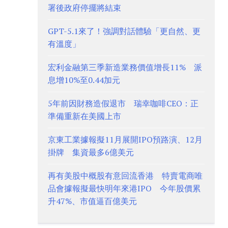
署後政府停擺將結束
GPT-5.1來了！強調對話體驗「更自然、更
有溫度」
宏利金融第三季新造業務價值增長11% 派
息增10%至0.44加元
5年前因財務造假退市 瑞幸咖啡CEO：正
準備重新在美國上市
京東工業據報擬11月展開IPO預路演、12月
掛牌 集資最多6億美元
再有美股中概股有意回流香港 特賣電商唯
品會據報擬最快明年來港IPO 今年股價累
升47%、市值逼百億美元