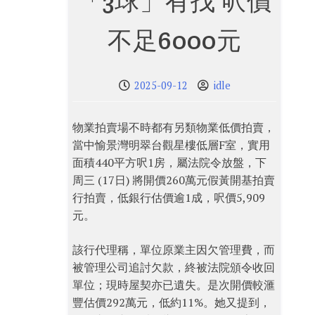
「3球」有找 呎價
不足6000元
2025-09-12
idle
物業拍賣場不時都有另類物業低價拍賣，
當中愉景灣明翠台觀星樓低層F室，實用
面積440平方呎1房，屬法院令放盤，下
周三 (17日) 將開價260萬元假黃開基拍賣
行拍賣，低銀行估價逾1成，呎價5,909
元。
該行代理稱，單位原業主因欠管理費，而
被管理公司追討欠款，終被法院頒令收回
單位；現時屋契亦已遺失。是次開價較滙
豐估價292萬元，低約11%。她又提到，