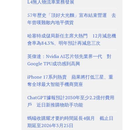
L4無人物流車業務發展
57年歷史「頂好大光麵」宣布結束營運 去
年曾嘆難敵內地平價貨
哈塞特成儲局新任主席大熱門 12月減息機
會率為84.3%、明年預計再減息三次
英偉達：Nvidia AI芯片領先業界一代 對
Google TPU成功感到高興
iPhone 17系列熱賣 蘋果將打低三星、重
奪全球最大智能手機商寶座
ChatGPT據報預計2030年至少2.2億付費用
戶 近日新推購物助手功能
螞蟻收購耀才要約時間延長4個月 截止日
期延至2026年3月25日