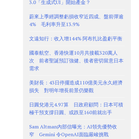
3.0「生成式UI」開始產金？
蔚來上季經調整虧損收窄近四成、盤前彈逾
4% 毛利率升至13.9%
文遠知行：收入增144% 阿布扎比盈虧平衡
國泰航空、香港快運10月共接載320萬人
次 前者聖誕預訂強健、後者密切留意日本
需求
美財長：43日停擺造成110億美元永久經濟
損失 對明年增長前景仍樂觀
日圓兌港元4.97算 日政府顧問：日本可積
極干預支撐日圓、或跌至160前就出手
Sam Altman內部信曝光：AI領先優勢收
窄 Gemini 令OpenAI面臨嚴峻挑戰