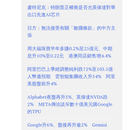
盧特尼克：特朗普正權衡是否允英偉達對華
出口先進AI芯片
日方：無法接受有關「敵國條款」的中方主
張
周大福珠寶半年多賺0.2%至25億元、中期
息升10%至0.22元 港澳同店銷售增4.4%
阿里巴巴上季經調整純利跌72%至103.5億
人幣遜預期 雲智能集團收入升34% 阿里
美股盤前升4%
Alphabet夜盤再升3%、英偉達NVDA跌
2% META傳洽談斥數十億美元購Google
的TPU
Google升6%、盤後再升逾2% Gemini