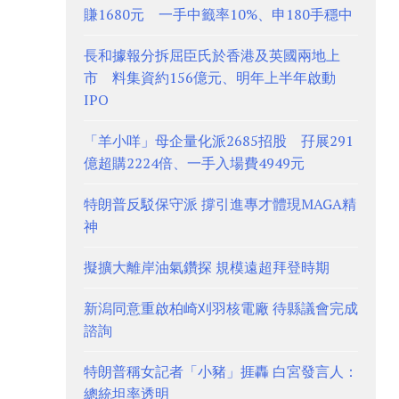
賺1680元 一手中籤率10%、申180手穩中
長和據報分拆屈臣氏於香港及英國兩地上
市 料集資約156億元、明年上半年啟動
IPO
「羊小咩」母企量化派2685招股 孖展291
億超購2224倍、一手入場費4949元
特朗普反駁保守派 撐引進專才體現MAGA精
神
擬擴大離岸油氣鑽探 規模遠超拜登時期
新潟同意重啟柏崎刈羽核電廠 待縣議會完成
諮詢
特朗普稱女記者「小豬」捱轟 白宮發言人：
總統坦率透明