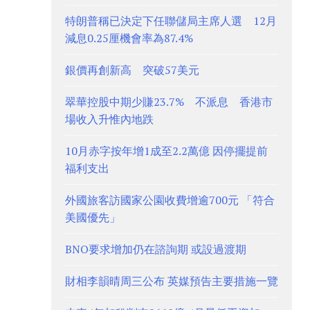
特朗普稱已決定下任聯儲局主席人選 12月
減息0.25厘機會率為87.4%
銀價再創新高 突破57美元
翠華控股中期少賺23.7% 不派息 香港市
場收入升惟內地跌
10月赤字按年增1成至2.2萬億 因停擺提前
福利支出
外國旅客訪國家公園收費增逾700元 「符合
美國優先」
BNO要求增加仍在諮詢期 或設過渡期
財相李韻晴周三公布 英媒預告主要措施一覽