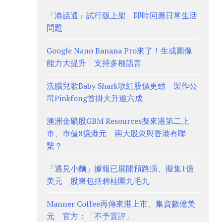
「港話通」試行版上架 即時回應日常生活
問題
Google Nano Banana Pro來了！生成圖像
能力大提升 支持多種語言
洗腦兒歌Baby Shark歌紅股價更勁 製作公
司Pinkfong首掛大升逾六成
澳洲金礦股GBM Resources擬來港第二上
市、市值8億港元 兩大股東與香港有聯
繫？
「遇見小麵」據報已展開預路演、擬集1億
美元 股東包括碧桂園九毛九
Manner Coffee再傳來港上市、集資數億美
元 官方：「不予置評」