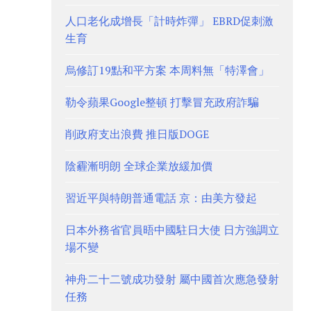
人口老化成增長「計時炸彈」 EBRD促刺激
生育
烏修訂19點和平方案 本周料無「特澤會」
勒令蘋果Google整頓 打擊冒充政府詐騙
削政府支出浪費 推日版DOGE
陰霾漸明朗 全球企業放緩加價
習近平與特朗普通電話 京：由美方發起
日本外務省官員晤中國駐日大使 日方強調立
場不變
神舟二十二號成功發射 屬中國首次應急發射
任務