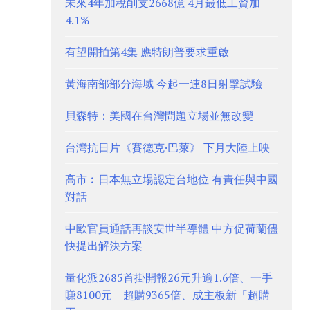
未來4年加稅削支2668億 4月最低工資加
4.1%
有望開拍第4集 應特朗普要求重啟
黃海南部部分海域 今起一連8日射擊試驗
貝森特：美國在台灣問題立場並無改變
台灣抗日片《賽德克·巴萊》 下月大陸上映
高市︰日本無立場認定台地位 有責任與中國
對話
中歐官員通話再談安世半導體 中方促荷蘭儘
快提出解決方案
量化派2685首掛開報26元升逾1.6倍、一手
賺8100元 超購9365倍、成主板新「超購