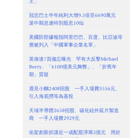
王」
冠忠巴士半年純利大增9.5倍至6690萬元
派中期息連特別股息10仙
美國防部據報指阿里巴巴、百度、比亞迪等
應被列入「中國軍事企業名單」
英偉達7頁備忘曝光 罕有大反擊Michael
Burry、「6100億美元舞弊」、「折舊年
期」質疑
遇見小麵2408招股 一手入場費3556元、
引入海底撈等為基投
天域半導體2658招股、碳化硅外延片製造
商 一手入場費2929元
佑駕創新折讓近一成配股淨籌2億元 用於