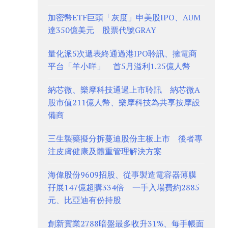
加密幣ETF巨頭「灰度」申美股IPO、AUM
達350億美元 股票代號GRAY
量化派5次遞表終通過港IPO聆訊、擁電商
平台「羊小咩」 首5月溢利1.25億人幣
納芯微、樂摩科技通過上市聆訊 納芯微A
股市值211億人幣、樂摩科技為共享按摩設
備商
三生製藥擬分拆蔓迪股份主板上市 後者專
注皮膚健康及體重管理解決方案
海偉股份9609招股、從事製造電容器薄膜
孖展147億超購334倍 一手入場費約2885
元、比亞迪有份持股
創新實業2788暗盤最多收升31%、每手帳面