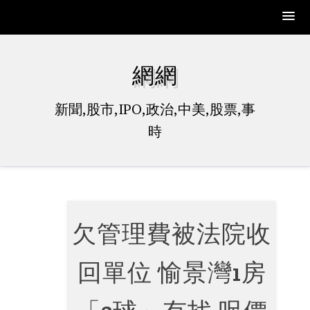
Skip
to
網網
content
新聞,股市,IPO,政治,中美,股票,事
時
欠管理費被法院收
回單位 愉景灣1房