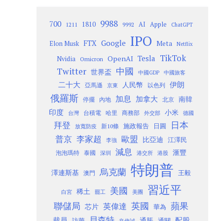
9988
700
1810
AI
Apple
1211
9992
ChatGPT
IPO
Google
FTX
Meta
Elon Musk
Netflix
TikTok
Tesla
OpenAI
Nvidia
Omicron
Twitter
中國
世界盃
中國GDP
中國旅客
二十大
伊朗
人民幣
以色列
亞馬遜
京東
俄羅斯
加息
加拿大
南韓
內地
停擺
北京
印度
小米
台灣
台積電
哈里
商務部
外交部
德國
日本
拜登
施政報告
日圓
新10條
放寬防疫
歐盟
普京
李家超
比亞迪
江澤民
李強
減息
滙豐
泡泡瑪特
泰國
深圳
港股
港交所
特朗普
烏克蘭
澤連斯基
澳門
王毅
習近平
美國
稀土
白宮
罷工
美團
聯儲局
蘋果
英國
英偉達
芯片
華為
貝森特
裁員
配股
通脹
訪華
通關
辛偉誠