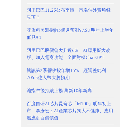
阿里巴巴11.25公布季績 市場估外賣燒錢
見頂？
花旗料美滙指數3個月預測97.58 明年上半年
低見94
阿里巴巴股價曾大升近6% AI應用擬大改
版、加入電商功能 全面對標ChatGPT
騰訊第3季營收按年增15% 經調整純利
705.5億人幣大勝預期
滬指午後持續上揚 刷新10年新高
百度自研AI芯片昆侖芯「M100」明年初上
市 李彥宏：AI產業芯片獨大不健康、應用
層應創百倍價值