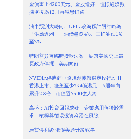
金價重上4200美元、金股造好 憧憬經濟數
據恢復為12月再減息鋪路
油市預測大轉向、OPEC改為預計明年略為
「供應過剩」 油價急跌4%、三桶油跌1%
至3%
特朗普簽署臨時撥款法案 結束美國史上最
長政府停擺 美期向好
NVIDIA供應商中際旭創據報選定投行A+H
香港上市、擬集至少234億港元 A股年內
累升2.8倍、市值逼5300億人幣
高盛：AI投資回報成疑 企業應用落後於需
求 槓桿與循環投資為潛在風險
烏暫停和談 俄促美避升級戰事