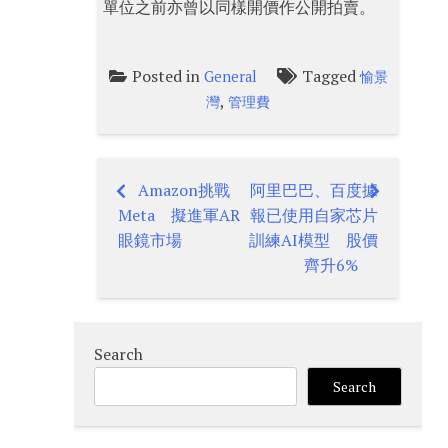
單位之前亦曾以同樣開價作公開拍賣。
Posted in
Tagged
General
愉景
,
灣
管理費
Amazon挑戰
阿里巴巴、百度據
Post
Meta 擬進軍AR
報已使用自家芯片
navigation
眼鏡市場
訓練AI模型 股價
齊升6%
Search
Search