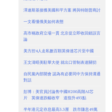
澤連斯基接獲美國和平方案 將與特朗普商討
一文看懂俄美如何表態
高市稱政府立場一貫 北京促立即收回錯誤言
論
美方控4人走私數百顆英偉達芯片至中國
王文濤晤美駐華大使 就出口管制表達關切
自民黨內部開會 認為有必要同中方保持溝通
對話
彭博：美官員討論售中國H200高階AI芯
片 英偉達跌幅收窄 道指升493點
半年港元定存息最高3.3厘 跌市賺息49萬