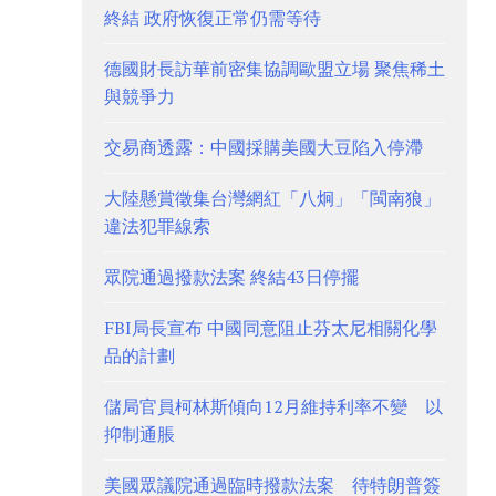
終結 政府恢復正常仍需等待
德國財長訪華前密集協調歐盟立場 聚焦稀土
與競爭力
交易商透露：中國採購美國大豆陷入停滯
大陸懸賞徵集台灣網紅「八炯」「閩南狼」
違法犯罪線索
眾院通過撥款法案 終結43日停擺
FBI局長宣布 中國同意阻止芬太尼相關化學
品的計劃
儲局官員柯林斯傾向12月維持利率不變 以
抑制通脹
美國眾議院通過臨時撥款法案 待特朗普簽