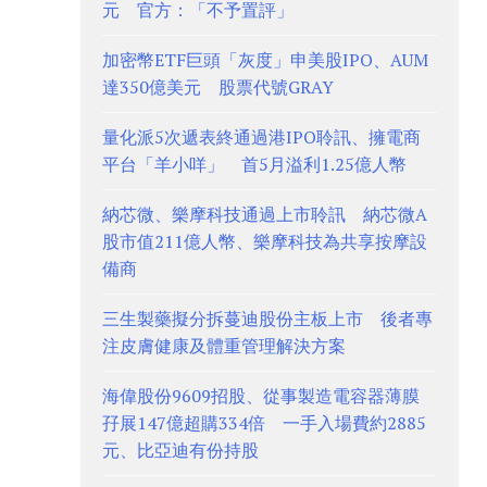
元 官方：「不予置評」
加密幣ETF巨頭「灰度」申美股IPO、AUM
達350億美元 股票代號GRAY
量化派5次遞表終通過港IPO聆訊、擁電商
平台「羊小咩」 首5月溢利1.25億人幣
納芯微、樂摩科技通過上市聆訊 納芯微A
股市值211億人幣、樂摩科技為共享按摩設
備商
三生製藥擬分拆蔓迪股份主板上市 後者專
注皮膚健康及體重管理解決方案
海偉股份9609招股、從事製造電容器薄膜
孖展147億超購334倍 一手入場費約2885
元、比亞迪有份持股