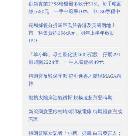
創新實業2788暗盤最多收升31%、每手帳面
賺1680元 一手中籤率10%、申180手穩中
長和據報分拆屈臣氏於香港及英國兩地上
市 料集資約156億元、明年上半年啟動
IPO
「羊小咩」母企量化派2685招股 孖展291
億超購2224倍、一手入場費4949元
特朗普反駁保守派 撐引進專才體現MAGA精
神
擬擴大離岸油氣鑽探 規模遠超拜登時期
新潟同意重啟柏崎刈羽核電廠 待縣議會完成
諮詢
特朗普稱女記者「小豬」捱轟 白宮發言人：