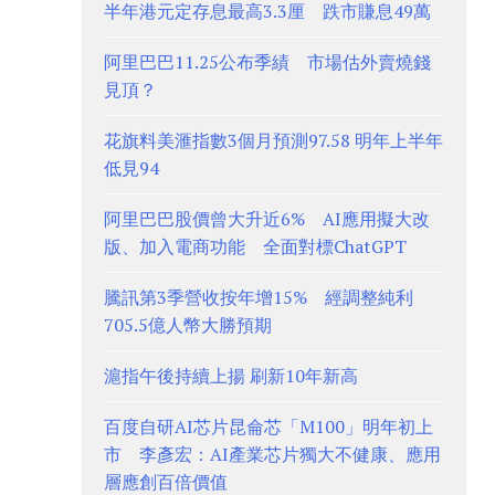
半年港元定存息最高3.3厘 跌市賺息49萬
阿里巴巴11.25公布季績 市場估外賣燒錢
見頂？
花旗料美滙指數3個月預測97.58 明年上半年
低見94
阿里巴巴股價曾大升近6% AI應用擬大改
版、加入電商功能 全面對標ChatGPT
騰訊第3季營收按年增15% 經調整純利
705.5億人幣大勝預期
滬指午後持續上揚 刷新10年新高
百度自研AI芯片昆侖芯「M100」明年初上
市 李彥宏：AI產業芯片獨大不健康、應用
層應創百倍價值