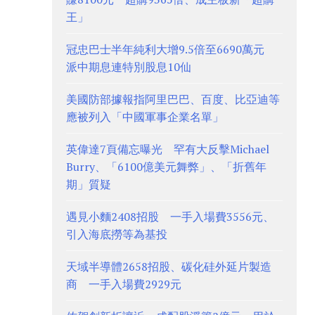
王」
冠忠巴士半年純利大增9.5倍至6690萬元
派中期息連特別股息10仙
美國防部據報指阿里巴巴、百度、比亞迪等
應被列入「中國軍事企業名單」
英偉達7頁備忘曝光 罕有大反擊Michael
Burry、「6100億美元舞弊」、「折舊年
期」質疑
遇見小麵2408招股 一手入場費3556元、
引入海底撈等為基投
天域半導體2658招股、碳化硅外延片製造
商 一手入場費2929元