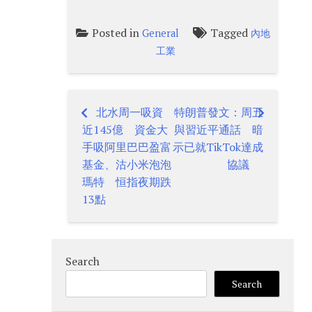
Posted in
Tagged
General
內地
工業
北水周一吸資
特朗普發文：周五
Post
近145億 資金大
與習近平通話 暗
navigation
手吸阿里巴巴盈富
示已就TikTok達成
基金、沽小米泡泡
協議
瑪特 恒指夜期跌
13點
Search
Search