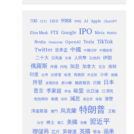
9988
700
1810
AI
Apple
1211
9992
ChatGPT
IPO
Google
FTX
Meta
Elon Musk
Netflix
TikTok
Tesla
OpenAI
Nvidia
Omicron
Twitter
中國
世界盃
中國GDP
中國旅客
二十大
伊朗
人民幣
以色列
亞馬遜
京東
俄羅斯
加息
加拿大
南韓
內地
停擺
北京
印度
小米
台灣
台積電
哈里
商務部
外交部
德國
日本
拜登
施政報告
日圓
新10條
放寬防疫
歐盟
普京
李家超
比亞迪
江澤民
李強
減息
滙豐
泡泡瑪特
泰國
深圳
港股
港交所
特朗普
烏克蘭
澤連斯基
澳門
王毅
習近平
美國
稀土
白宮
罷工
美團
聯儲局
蘋果
英國
英偉達
芯片
華為