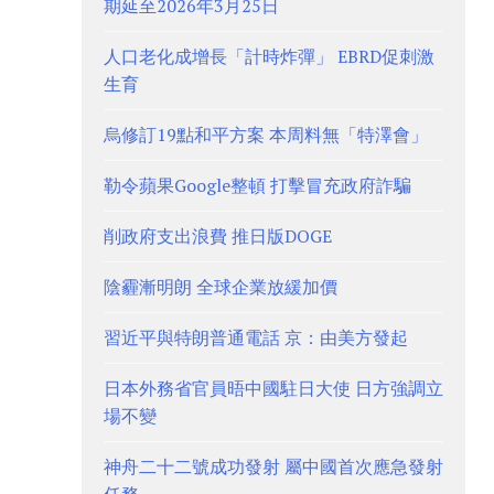
期延至2026年3月25日
人口老化成增長「計時炸彈」 EBRD促刺激
生育
烏修訂19點和平方案 本周料無「特澤會」
勒令蘋果Google整頓 打擊冒充政府詐騙
削政府支出浪費 推日版DOGE
陰霾漸明朗 全球企業放緩加價
習近平與特朗普通電話 京：由美方發起
日本外務省官員晤中國駐日大使 日方強調立
場不變
神舟二十二號成功發射 屬中國首次應急發射