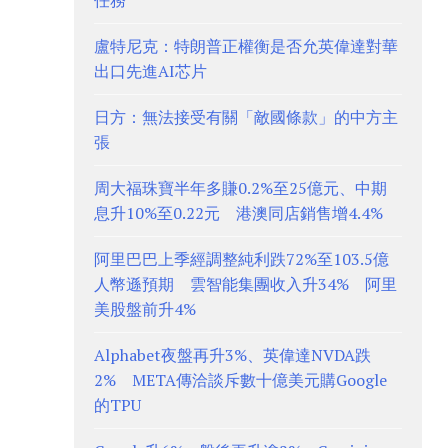
任務
盧特尼克：特朗普正權衡是否允英偉達對華
出口先進AI芯片
日方：無法接受有關「敵國條款」的中方主
張
周大福珠寶半年多賺0.2%至25億元、中期
息升10%至0.22元 港澳同店銷售增4.4%
阿里巴巴上季經調整純利跌72%至103.5億
人幣遜預期 雲智能集團收入升34% 阿里
美股盤前升4%
Alphabet夜盤再升3%、英偉達NVDA跌
2% META傳洽談斥數十億美元購Google
的TPU