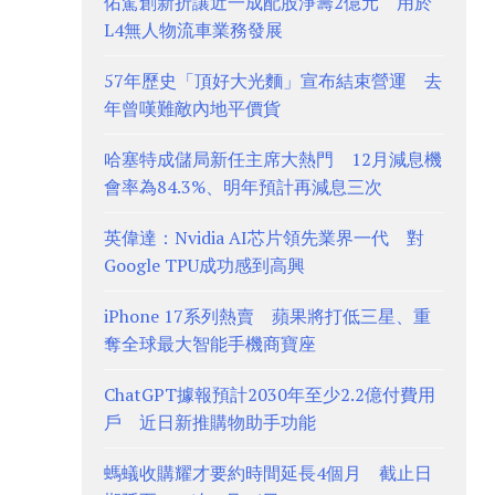
佑駕創新折讓近一成配股淨籌2億元 用於
L4無人物流車業務發展
57年歷史「頂好大光麵」宣布結束營運 去
年曾嘆難敵內地平價貨
哈塞特成儲局新任主席大熱門 12月減息機
會率為84.3%、明年預計再減息三次
英偉達：Nvidia AI芯片領先業界一代 對
Google TPU成功感到高興
iPhone 17系列熱賣 蘋果將打低三星、重
奪全球最大智能手機商寶座
ChatGPT據報預計2030年至少2.2億付費用
戶 近日新推購物助手功能
螞蟻收購耀才要約時間延長4個月 截止日