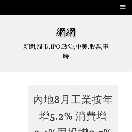
Skip
to
網網
content
新聞,股市,IPO,政治,中美,股票,事
時
內地8月工業按年
增5.2% 消費增