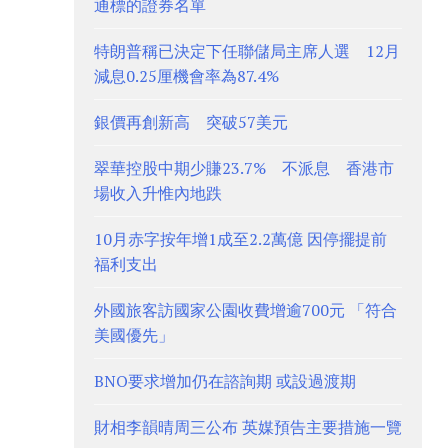
通標的證券名單
特朗普稱已決定下任聯儲局主席人選 12月
減息0.25厘機會率為87.4%
銀價再創新高 突破57美元
翠華控股中期少賺23.7% 不派息 香港市
場收入升惟內地跌
10月赤字按年增1成至2.2萬億 因停擺提前
福利支出
外國旅客訪國家公園收費增逾700元 「符合
美國優先」
BNO要求增加仍在諮詢期 或設過渡期
財相李韻晴周三公布 英媒預告主要措施一覽