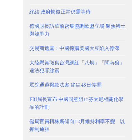
終結 政府恢復正常仍需等待
德國財長訪華前密集協調歐盟立場 聚焦稀土
與競爭力
交易商透露：中國採購美國大豆陷入停滯
大陸懸賞徵集台灣網紅「八炯」「閩南狼」
違法犯罪線索
眾院通過撥款法案 終結43日停擺
FBI局長宣布 中國同意阻止芬太尼相關化學
品的計劃
儲局官員柯林斯傾向12月維持利率不變 以
抑制通脹