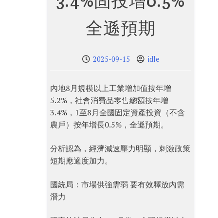
3.4%固投增0.5%
全遜預期
2025-09-15
idle
內地8月規模以上工業增加值按年增
5.2%，社會消費品零售總額按年增
3.4%，1至8月全國固定資產投資（不含
農戶）按年增長0.5%，全遜預期。
分析認為，經濟減速壓力明顯，刺激政策
短期應適度加力。
國統局：市場供強需弱 要有效釋放內需
潛力