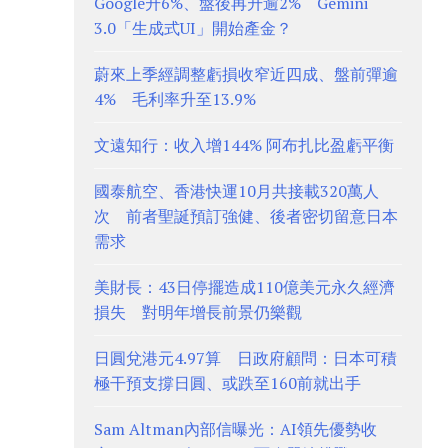
Google升6%、盤後再升逾2% Gemini
3.0「生成式UI」開始產金？
蔚來上季經調整虧損收窄近四成、盤前彈逾
4% 毛利率升至13.9%
文遠知行：收入增144% 阿布扎比盈虧平衡
國泰航空、香港快運10月共接載320萬人
次 前者聖誕預訂強健、後者密切留意日本
需求
美財長：43日停擺造成110億美元永久經濟
損失 對明年增長前景仍樂觀
日圓兌港元4.97算 日政府顧問：日本可積
極干預支撐日圓、或跌至160前就出手
Sam Altman內部信曝光：AI領先優勢收