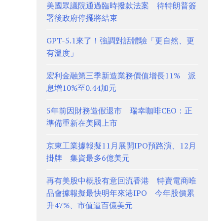
美國眾議院通過臨時撥款法案 待特朗普簽
署後政府停擺將結束
GPT-5.1來了！強調對話體驗「更自然、更
有溫度」
宏利金融第三季新造業務價值增長11% 派
息增10%至0.44加元
5年前因財務造假退市 瑞幸咖啡CEO：正
準備重新在美國上市
京東工業據報擬11月展開IPO預路演、12月
掛牌 集資最多6億美元
再有美股中概股有意回流香港 特賣電商唯
品會據報擬最快明年來港IPO 今年股價累
升47%、市值逼百億美元