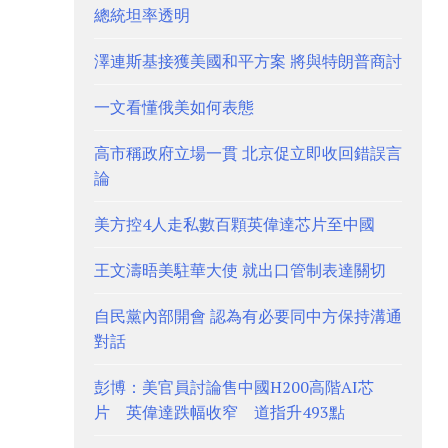
總統坦率透明
澤連斯基接獲美國和平方案 將與特朗普商討
一文看懂俄美如何表態
高市稱政府立場一貫 北京促立即收回錯誤言
論
美方控4人走私數百顆英偉達芯片至中國
王文濤晤美駐華大使 就出口管制表達關切
自民黨內部開會 認為有必要同中方保持溝通
對話
彭博：美官員討論售中國H200高階AI芯
片 英偉達跌幅收窄 道指升493點