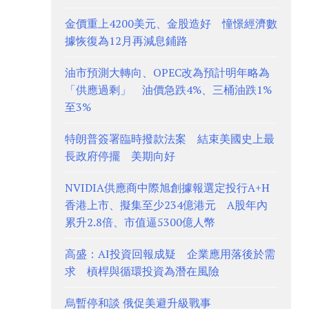
金價重上4200美元、金股造好 憧憬經濟數
據恢復為12月再減息鋪路
油市預測大轉向、OPEC改為預計明年略為
「供應過剩」 油價急跌4%、三桶油跌1%
至3%
特朗普簽署臨時撥款法案 結束美國史上最
長政府停擺 美期向好
NVIDIA供應商中際旭創據報選定投行A+H
香港上市、擬集至少234億港元 A股年內
累升2.8倍、市值逼5300億人幣
高盛：AI投資回報成疑 企業應用落後於需
求 槓桿與循環投資為潛在風險
烏暫停和談 俄促美避升級戰事