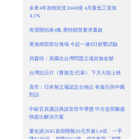
未來4年加稅削支2668億 4月最低工資加
4.1%
有望開拍第4集 應特朗普要求重啟
黃海南部部分海域 今起一連8日射擊試驗
貝森特：美國在台灣問題立場並無改變
台灣抗日片《賽德克·巴萊》 下月大陸上映
高市︰日本無立場認定台地位 有責任與中國
對話
中歐官員通話再談安世半導體 中方促荷蘭儘
快提出解決方案
量化派2685首掛開報26元升逾1.6倍、一手
賺8100元 超購9365倍、成主板新「超購