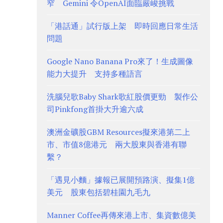
窄 Gemini 令OpenAI面臨嚴峻挑戰
「港話通」試行版上架 即時回應日常生活
問題
Google Nano Banana Pro來了！生成圖像
能力大提升 支持多種語言
洗腦兒歌Baby Shark歌紅股價更勁 製作公
司Pinkfong首掛大升逾六成
澳洲金礦股GBM Resources擬來港第二上
市、市值8億港元 兩大股東與香港有聯
繫？
「遇見小麵」據報已展開預路演、擬集1億
美元 股東包括碧桂園九毛九
Manner Coffee再傳來港上市、集資數億美