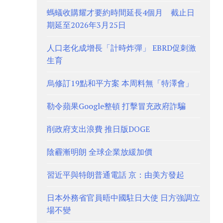
螞蟻收購耀才要約時間延長4個月 截止日
期延至2026年3月25日
人口老化成增長「計時炸彈」 EBRD促刺激
生育
烏修訂19點和平方案 本周料無「特澤會」
勒令蘋果Google整頓 打擊冒充政府詐騙
削政府支出浪費 推日版DOGE
陰霾漸明朗 全球企業放緩加價
習近平與特朗普通電話 京：由美方發起
日本外務省官員晤中國駐日大使 日方強調立
場不變