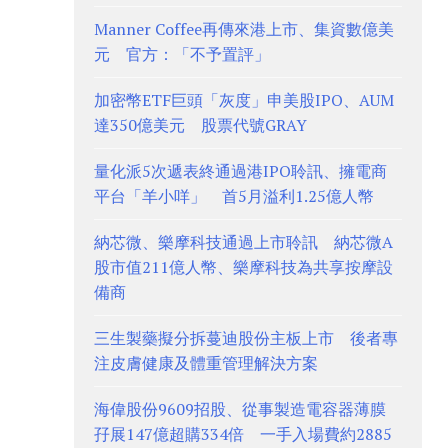
Manner Coffee再傳來港上市、集資數億美
元 官方：「不予置評」
加密幣ETF巨頭「灰度」申美股IPO、AUM
達350億美元 股票代號GRAY
量化派5次遞表終通過港IPO聆訊、擁電商
平台「羊小咩」 首5月溢利1.25億人幣
納芯微、樂摩科技通過上市聆訊 納芯微A
股市值211億人幣、樂摩科技為共享按摩設
備商
三生製藥擬分拆蔓迪股份主板上市 後者專
注皮膚健康及體重管理解決方案
海偉股份9609招股、從事製造電容器薄膜
孖展147億超購334倍 一手入場費約2885