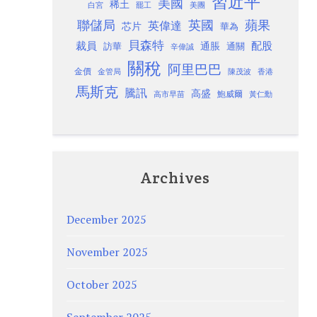
習近平
美國
稀土
白宮
罷工
美團
聯儲局
蘋果
英國
英偉達
芯片
華為
貝森特
裁員
配股
通脹
訪華
通關
辛偉誠
關稅
阿里巴巴
金價
金管局
香港
陳茂波
馬斯克
騰訊
高盛
高市早苗
鮑威爾
黃仁勳
Archives
December 2025
November 2025
October 2025
September 2025