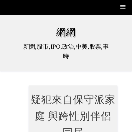
Skip
to
網網
content
新聞,股市,IPO,政治,中美,股票,事
時
疑犯來自保守派家
庭 與跨性別伴侶