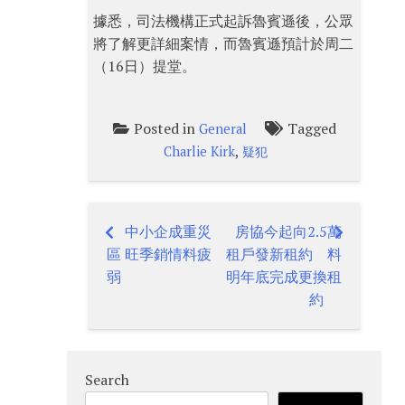
據悉，司法機構正式起訴魯賓遜後，公眾
將了解更詳細案情，而魯賓遜預計於周二
（16日）提堂。
Posted in
Tagged
General
,
Charlie Kirk
疑犯
中小企成重災
房協今起向2.5萬
Post
區 旺季銷情料疲
租戶發新租約 料
navigation
弱
明年底完成更換租
約
Search