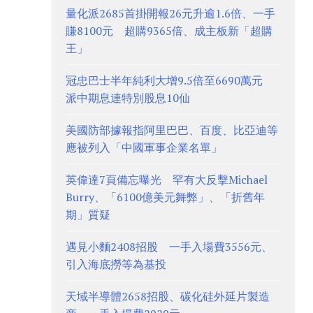
量化派2685首掛開報26元升逾1.6倍、一手
賺8100元 超購9365倍、成主板新「超購
王」
冠忠巴士半年純利大增9.5倍至6690萬元
派中期息連特別股息10仙
美國防部據報指阿里巴巴、百度、比亞迪等
應被列入「中國軍事企業名單」
英偉達7頁備忘曝光 罕有大反擊Michael
Burry、「6100億美元舞弊」、「折舊年
期」質疑
遇見小麵2408招股 一手入場費3556元、
引入海底撈等為基投
天域半導體2658招股、碳化硅外延片製造