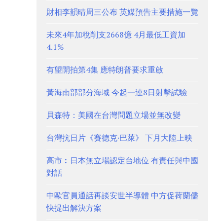
財相李韻晴周三公布 英媒預告主要措施一覽
未來4年加稅削支2668億 4月最低工資加
4.1%
有望開拍第4集 應特朗普要求重啟
黃海南部部分海域 今起一連8日射擊試驗
貝森特：美國在台灣問題立場並無改變
台灣抗日片《賽德克·巴萊》 下月大陸上映
高市︰日本無立場認定台地位 有責任與中國
對話
中歐官員通話再談安世半導體 中方促荷蘭儘
快提出解決方案