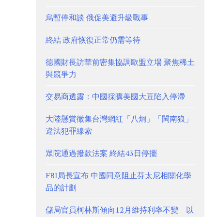
烏暫停和談 俄促美避升級戰事
終結 政府恢復正常仍需等待
德國財長訪華前密集協調歐盟立場 聚焦稀土
與競爭力
交易商透露：中國採購美國大豆陷入停滯
大陸懸賞徵集台灣網紅「八炯」「閩南狼」
違法犯罪線索
眾院通過撥款法案 終結43日停擺
FBI局長宣布 中國同意阻止芬太尼相關化學
品的計劃
儲局官員柯林斯傾向12月維持利率不變 以