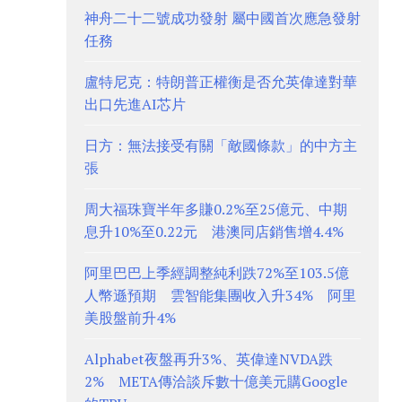
神舟二十二號成功發射 屬中國首次應急發射
任務
盧特尼克：特朗普正權衡是否允英偉達對華
出口先進AI芯片
日方：無法接受有關「敵國條款」的中方主
張
周大福珠寶半年多賺0.2%至25億元、中期
息升10%至0.22元 港澳同店銷售增4.4%
阿里巴巴上季經調整純利跌72%至103.5億
人幣遜預期 雲智能集團收入升34% 阿里
美股盤前升4%
Alphabet夜盤再升3%、英偉達NVDA跌
2% META傳洽談斥數十億美元購Google