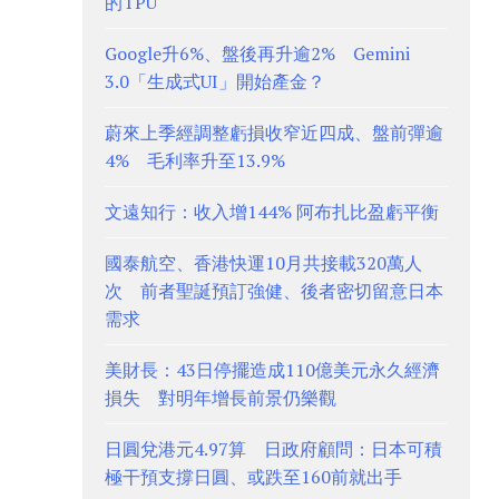
的TPU
Google升6%、盤後再升逾2% Gemini
3.0「生成式UI」開始產金？
蔚來上季經調整虧損收窄近四成、盤前彈逾
4% 毛利率升至13.9%
文遠知行：收入增144% 阿布扎比盈虧平衡
國泰航空、香港快運10月共接載320萬人
次 前者聖誕預訂強健、後者密切留意日本
需求
美財長：43日停擺造成110億美元永久經濟
損失 對明年增長前景仍樂觀
日圓兌港元4.97算 日政府顧問：日本可積
極干預支撐日圓、或跌至160前就出手