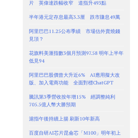
片 英偉達跌幅收窄 道指升493點
半年港元定存息最高3.3厘 跌市賺息49萬
阿里巴巴11.25公布季績 市場估外賣燒錢
見頂？
花旗料美滙指數3個月預測97.58 明年上半年
低見94
阿里巴巴股價曾大升近6% AI應用擬大改
版、加入電商功能 全面對標ChatGPT
騰訊第3季營收按年增15% 經調整純利
705.5億人幣大勝預期
滬指午後持續上揚 刷新10年新高
百度自研AI芯片昆侖芯「M100」明年初上