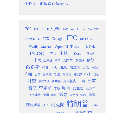
升47%、市值逼百億美元
9988
700
1810
AI
Apple
1211
9992
ChatGPT
IPO
Google
FTX
Meta
Elon Musk
Netflix
TikTok
Tesla
OpenAI
Nvidia
Omicron
Twitter
中國
世界盃
中國GDP
中國旅客
二十大
伊朗
人民幣
以色列
亞馬遜
京東
俄羅斯
加息
加拿大
南韓
內地
停擺
北京
印度
小米
台灣
台積電
哈里
商務部
外交部
德國
日本
拜登
施政報告
日圓
新10條
放寬防疫
歐盟
普京
李家超
比亞迪
江澤民
李強
減息
滙豐
泡泡瑪特
泰國
深圳
港股
港交所
特朗普
烏克蘭
澤連斯基
澳門
王毅