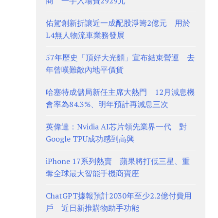
商 一手入場費2929元
佑駕創新折讓近一成配股淨籌2億元 用於
L4無人物流車業務發展
57年歷史「頂好大光麵」宣布結束營運 去
年曾嘆難敵內地平價貨
哈塞特成儲局新任主席大熱門 12月減息機
會率為84.3%、明年預計再減息三次
英偉達：Nvidia AI芯片領先業界一代 對
Google TPU成功感到高興
iPhone 17系列熱賣 蘋果將打低三星、重
奪全球最大智能手機商寶座
ChatGPT據報預計2030年至少2.2億付費用
戶 近日新推購物助手功能