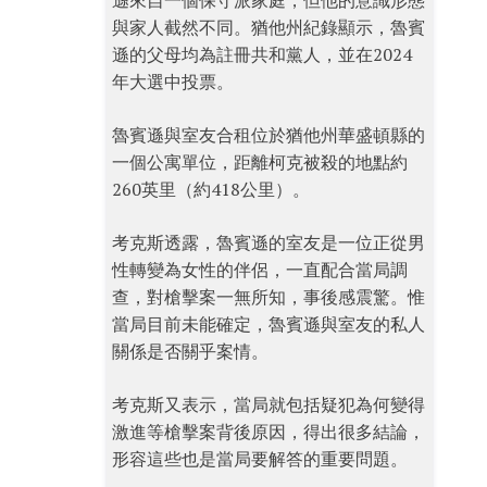
遜來自一個保守派家庭，但他的意識形態
與家人截然不同。猶他州紀錄顯示，魯賓
遜的父母均為註冊共和黨人，並在2024
年大選中投票。
魯賓遜與室友合租位於猶他州華盛頓縣的
一個公寓單位，距離柯克被殺的地點約
260英里（約418公里）。
考克斯透露，魯賓遜的室友是一位正從男
性轉變為女性的伴侶，一直配合當局調
查，對槍擊案一無所知，事後感震驚。惟
當局目前未能確定，魯賓遜與室友的私人
關係是否關乎案情。
考克斯又表示，當局就包括疑犯為何變得
激進等槍擊案背後原因，得出很多結論，
形容這些也是當局要解答的重要問題。