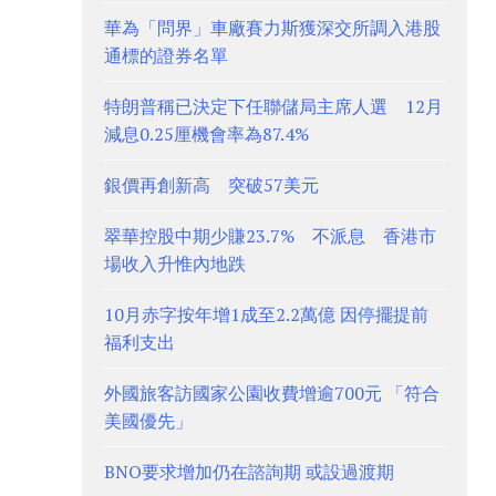
華為「問界」車廠賽力斯獲深交所調入港股
通標的證券名單
特朗普稱已決定下任聯儲局主席人選 12月
減息0.25厘機會率為87.4%
銀價再創新高 突破57美元
翠華控股中期少賺23.7% 不派息 香港市
場收入升惟內地跌
10月赤字按年增1成至2.2萬億 因停擺提前
福利支出
外國旅客訪國家公園收費增逾700元 「符合
美國優先」
BNO要求增加仍在諮詢期 或設過渡期