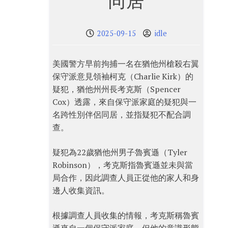
同居
2025-09-15
idle
美國警方早前拘捕一名在猶他州槍殺右翼
保守派意見領袖柯克（Charlie Kirk）的
疑犯，猶他州州長考克斯（Spencer
Cox）透露，來自保守派家庭的疑犯與一
名跨性別伴侶同居，並指疑犯不配合調
查。
疑犯為22歲猶他州男子魯賓遜（Tyler
Robinson），考克斯指魯賓遜並未與當
局合作，因此調查人員正從他的家人和身
邊人收集資訊。
根據調查人員收集的情報，考克斯稱魯賓