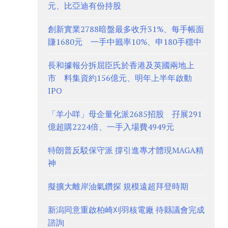
元、比亞迪有份持股
創新實業2788暗盤最多收升31%、每手帳面
賺1680元 一手中籤率10%、申180手穩中
長和據報分拆屈臣氏於香港及英國兩地上
市 料集資約156億元、明年上半年啟動
IPO
「羊小咩」母企量化派2685招股 孖展291
億超購2224倍、一手入場費4949元
特朗普反駁保守派 撐引進專才體現MAGA精
神
擬擴大離岸油氣鑽探 規模遠超拜登時期
新潟同意重啟柏崎刈羽核電廠 待縣議會完成
諮詢