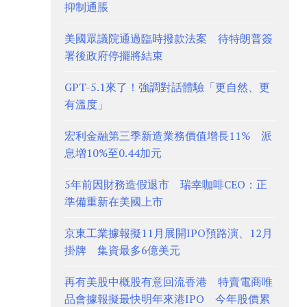
抑制通脹
美國眾議院通過臨時撥款法案 待特朗普簽
署後政府停擺將結束
GPT-5.1來了！強調對話體驗「更自然、更
有溫度」
宏利金融第三季新造業務價值增長11% 派
息增10%至0.44加元
5年前因財務造假退市 瑞幸咖啡CEO：正
準備重新在美國上市
京東工業據報擬11月展開IPO預路演、12月
掛牌 集資最多6億美元
再有美股中概股有意回流香港 特賣電商唯
品會據報擬最快明年來港IPO 今年股價累