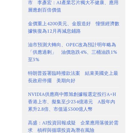
市 李彥宏：AI產業芯片獨大不健康、應用
層應創百倍價值
金價重上4200美元、金股造好 憧憬經濟數
據恢復為12月再減息鋪路
油市預測大轉向、OPEC改為預計明年略為
「供應過剩」 油價急跌4%、三桶油跌1%
至3%
特朗普簽署臨時撥款法案 結束美國史上最
長政府停擺 美期向好
NVIDIA供應商中際旭創據報選定投行A+H
香港上市、擬集至少234億港元 A股年內
累升2.8倍、市值逼5300億人幣
高盛：AI投資回報成疑 企業應用落後於需
求 槓桿與循環投資為潛在風險