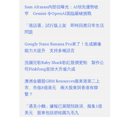
Sam Altman內部信曝光：AI領先優勢收
窄 Gemini 令OpenAI面臨嚴峻挑戰
「港話通」試行版上架 即時回應日常生活
問題
Google Nano Banana Pro來了！生成圖像
能力大提升 支持多種語言
洗腦兒歌Baby Shark歌紅股價更勁 製作公
司Pinkfong首掛大升逾六成
澳洲金礦股GBM Resources擬來港第二上
市、市值8億港元 兩大股東與香港有聯
繫？
「遇見小麵」據報已展開預路演、擬集1億
美元 股東包括碧桂園九毛九