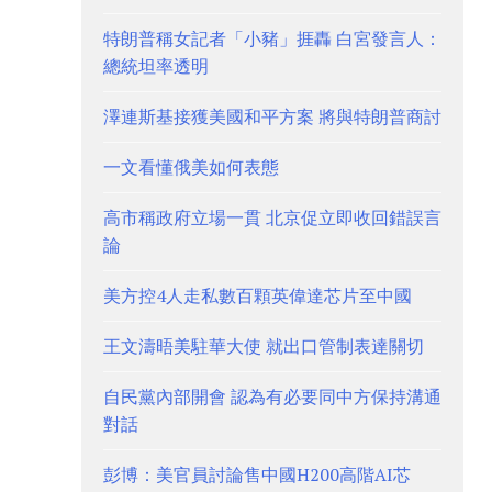
特朗普稱女記者「小豬」捱轟 白宮發言人：
總統坦率透明
澤連斯基接獲美國和平方案 將與特朗普商討
一文看懂俄美如何表態
高市稱政府立場一貫 北京促立即收回錯誤言
論
美方控4人走私數百顆英偉達芯片至中國
王文濤晤美駐華大使 就出口管制表達關切
自民黨內部開會 認為有必要同中方保持溝通
對話
彭博：美官員討論售中國H200高階AI芯