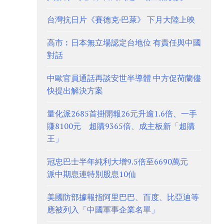
台灣抗日片《賽德克·巴萊》 下月大陸上映
高市︰日本無立場認定台地位 有責任與中國
對話
中歐官員通話再談安世半導體 中方促荷蘭儘
快提出解決方案
量化派2685首掛開報26元升逾1.6倍、一手
賺8100元 超購9365倍、成主板新「超購
王」
冠忠巴士半年純利大增9.5倍至6690萬元
派中期息連特別股息10仙
美國防部據報指阿里巴巴、百度、比亞迪等
應被列入「中國軍事企業名單」