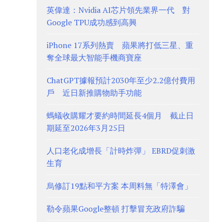
英偉達：Nvidia AI芯片領先業界一代 對
Google TPU成功感到高興
iPhone 17系列熱賣 蘋果將打低三星、重
奪全球最大智能手機商寶座
ChatGPT據報預計2030年至少2.2億付費用
戶 近日新推購物助手功能
螞蟻收購耀才要約時間延長4個月 截止日
期延至2026年3月25日
人口老化成增長「計時炸彈」 EBRD促刺激
生育
烏修訂19點和平方案 本周料無「特澤會」
勒令蘋果Google整頓 打擊冒充政府詐騙