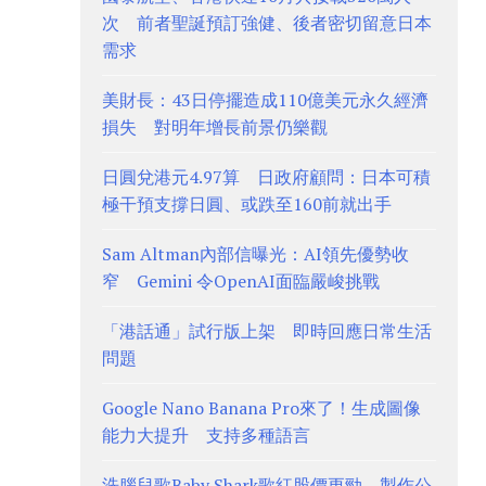
次 前者聖誕預訂強健、後者密切留意日本
需求
美財長：43日停擺造成110億美元永久經濟
損失 對明年增長前景仍樂觀
日圓兌港元4.97算 日政府顧問：日本可積
極干預支撐日圓、或跌至160前就出手
Sam Altman內部信曝光：AI領先優勢收
窄 Gemini 令OpenAI面臨嚴峻挑戰
「港話通」試行版上架 即時回應日常生活
問題
Google Nano Banana Pro來了！生成圖像
能力大提升 支持多種語言
洗腦兒歌Baby Shark歌紅股價更勁 製作公