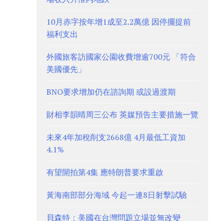
10月赤字按年增1成至2.2萬億 因停擺提前
福利支出
外國旅客訪國家公園收費增逾700元 「符合
美國優先」
BNO要求增加仍在諮詢期 或設過渡期
財相李韻晴周三公布 英媒預告主要措施一覽
未來4年加稅削支2668億 4月最低工資加
4.1%
有望開拍第4集 應特朗普要求重啟
黃海南部部分海域 今起一連8日射擊試驗
貝森特：美國在台灣問題立場並無改變