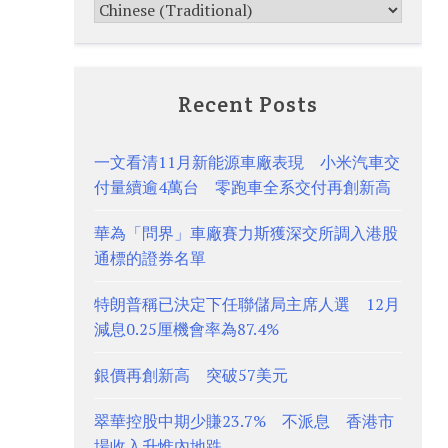
Recent Posts
一文看清11月新能源車廠表現 小米汽車交
付量續逾4萬台 零跑車全系交付再創新高
華為「問界」車廠賽力斯獲深交所調入港股
通標的證券名單
特朗普稱已決定下任聯儲局主席人選 12月
減息0.25厘機會率為87.4%
銀價再創新高 突破57美元
翠華控股中期少賺23.7% 不派息 香港市
場收入升惟內地跌