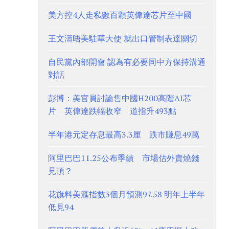
美方控4人走私數百顆英偉達芯片至中國
王文濤晤美駐華大使 就出口管制表達關切
自民黨內部開會 認為有必要同中方保持溝通
對話
彭博：美官員討論售中國H200高階AI芯
片 英偉達跌幅收窄 道指升493點
半年港元定存息最高3.3厘 跌市賺息49萬
阿里巴巴11.25公布季績 市場估外賣燒錢
見頂？
花旗料美滙指數3個月預測97.58 明年上半年
低見94