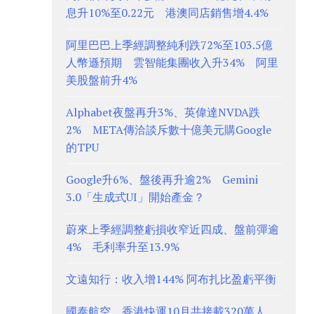
息升10%至0.22元 港澳同店銷售增4.4%
阿里巴巴上季經調整純利跌72%至103.5億
人幣遜預期 雲智能集團收入升34% 阿里
美股盤前升4%
Alphabet夜盤再升3%、英偉達NVDA跌
2% META傳洽談斥數十億美元購Google
的TPU
Google升6%、盤後再升逾2% Gemini
3.0「生成式UI」開始產金？
蔚來上季經調整虧損收窄近四成、盤前彈逾
4% 毛利率升至13.9%
文遠知行：收入增144% 阿布扎比盈虧平衡
國泰航空、香港快運10月共接載320萬人