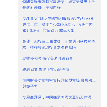
特朗普簽署臨時撥款法案 結束美國史上最
長政府停擺 美期向好
NVIDIA供應商中際旭創據報選定投行A+H
香港上市、擬集至少234億港元 A股年內
累升2.8倍、市值逼5300億人幣
高盛：AI投資回報成疑 企業應用落後於需
求 槓桿與循環投資為潛在風險
烏暫停和談 俄促美避升級戰事
終結 政府恢復正常仍需等待
德國財長訪華前密集協調歐盟立場 聚焦稀土
與競爭力
交易商透露：中國採購美國大豆陷入停滯