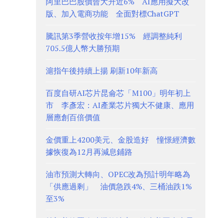
阿里巴巴股價曾大升近6% AI應用擬大改
版、加入電商功能 全面對標ChatGPT
騰訊第3季營收按年增15% 經調整純利
705.5億人幣大勝預期
滬指午後持續上揚 刷新10年新高
百度自研AI芯片昆侖芯「M100」明年初上
市 李彥宏：AI產業芯片獨大不健康、應用
層應創百倍價值
金價重上4200美元、金股造好 憧憬經濟數
據恢復為12月再減息鋪路
油市預測大轉向、OPEC改為預計明年略為
「供應過剩」 油價急跌4%、三桶油跌1%
至3%