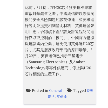
此前，8月初，在H20芯片獲美批准即將
重啟對華銷售之際，中國網信辦以涉漏洞
後門安全風險問題約談英偉達，並要求進
行說明並提交相關證明材料，英偉達發聲
明回應，否認旗下產品設允許遠程訪問進
行存取或控制的「後門」。中國官方也據
報建議國內企業，避免使用英偉達H20芯
片，尤其是服務政府部門的應用場景。8
月22日，英偉達傳已指示三星電子
（Samsung Electronics）及Amkor
Technology等零件供應商，停止與H20
芯片相關的生產工作。
Posted in
Tagged
General
反壟
,
斷法
英偉達