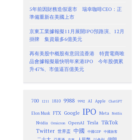
5年前因財務造假退市 瑞幸咖啡CEO：正
準備重新在美國上市
京東工業據報擬11月展開IPO預路演、12月
掛牌 集資最多6億美元
再有美股中概股有意回流香港 特賣電商唯
品會據報擬最快明年來港IPO 今年股價累
升47%、市值逼百億美元
9988
700
1810
AI
Apple
1211
9992
ChatGPT
IPO
Google
FTX
Meta
Elon Musk
Netflix
TikTok
Tesla
OpenAI
Nvidia
Omicron
Twitter
中國
世界盃
中國GDP
中國旅客
二十大
伊朗
人民幣
以色列
亞馬遜
京東