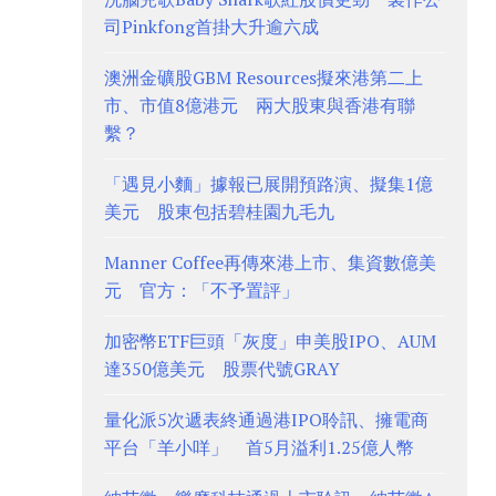
司Pinkfong首掛大升逾六成
澳洲金礦股GBM Resources擬來港第二上
市、市值8億港元 兩大股東與香港有聯
繫？
「遇見小麵」據報已展開預路演、擬集1億
美元 股東包括碧桂園九毛九
Manner Coffee再傳來港上市、集資數億美
元 官方：「不予置評」
加密幣ETF巨頭「灰度」申美股IPO、AUM
達350億美元 股票代號GRAY
量化派5次遞表終通過港IPO聆訊、擁電商
平台「羊小咩」 首5月溢利1.25億人幣