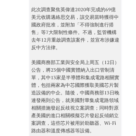
此次調查聚焦英偉達2020年完成的69億
美元收購邁絡思交易，該交易當時獲得中
國政府批准，並附加「不得強制進行搭
售」等7大限制性條件。不過，監管機構
去年12月重啟調查該案件，並宣布涉嫌違
反中方法律。
美國商務部工業與安全局上周五（12日）
公告，將23個中國實體納入出口管制清
單，其中13家是半導體和集成電路相關實
體，包括兩家為中芯國際獲取美國芯片製
造設備的中企。隨後，中國商務部13日晚
連發兩則公告，就美國對華集成電路領域
相關措施發起反歧視立案調查；同時對原
產美國的進口相關模擬芯片發起反傾銷立
案調查，這些芯片被用於助聽器、Wi-Fi
路由器和溫度傳感器等設備。