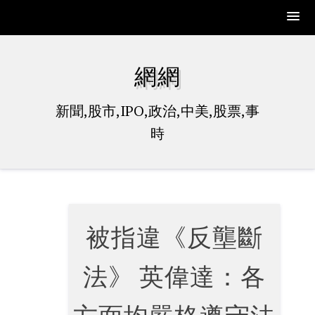
Skip
to
網網
content
新聞,股市,IPO,政治,中美,股票,事
時
被指違《反壟斷
法》 英偉達：各