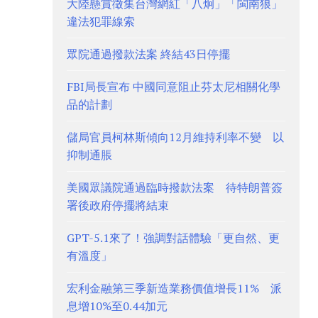
大陸懸賞徵集台灣網紅「八炯」「閩南狼」
違法犯罪線索
眾院通過撥款法案 終結43日停擺
FBI局長宣布 中國同意阻止芬太尼相關化學
品的計劃
儲局官員柯林斯傾向12月維持利率不變 以
抑制通脹
美國眾議院通過臨時撥款法案 待特朗普簽
署後政府停擺將結束
GPT-5.1來了！強調對話體驗「更自然、更
有溫度」
宏利金融第三季新造業務價值增長11% 派
息增10%至0.44加元