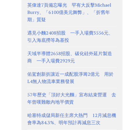
英偉達7頁備忘曝光 罕有大反擊Michael
Burry、「6100億美元舞弊」、「折舊年
期」質疑
遇見小麵2408招股 一手入場費3556元、
引入海底撈等為基投
天域半導體2658招股、碳化硅外延片製造
商 一手入場費2929元
佑駕創新折讓近一成配股淨籌2億元 用於
L4無人物流車業務發展
57年歷史「頂好大光麵」宣布結束營運 去
年曾嘆難敵內地平價貨
哈塞特成儲局新任主席大熱門 12月減息機
會率為84.3%、明年預計再減息三次