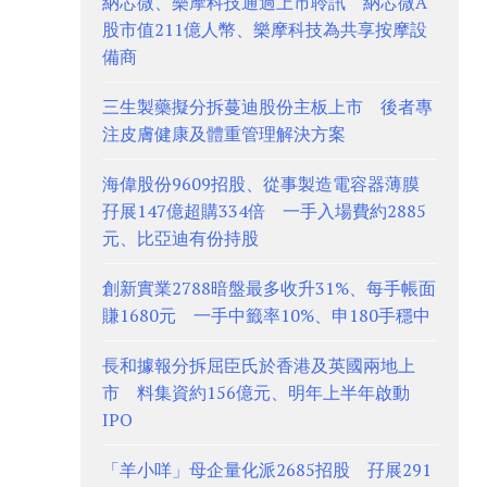
納芯微、樂摩科技通過上市聆訊 納芯微A
股市值211億人幣、樂摩科技為共享按摩設
備商
三生製藥擬分拆蔓迪股份主板上市 後者專
注皮膚健康及體重管理解決方案
海偉股份9609招股、從事製造電容器薄膜
孖展147億超購334倍 一手入場費約2885
元、比亞迪有份持股
創新實業2788暗盤最多收升31%、每手帳面
賺1680元 一手中籤率10%、申180手穩中
長和據報分拆屈臣氏於香港及英國兩地上
市 料集資約156億元、明年上半年啟動
IPO
「羊小咩」母企量化派2685招股 孖展291