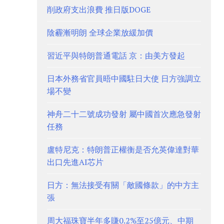
削政府支出浪費 推日版DOGE
陰霾漸明朗 全球企業放緩加價
習近平與特朗普通電話 京：由美方發起
日本外務省官員晤中國駐日大使 日方強調立
場不變
神舟二十二號成功發射 屬中國首次應急發射
任務
盧特尼克：特朗普正權衡是否允英偉達對華
出口先進AI芯片
日方：無法接受有關「敵國條款」的中方主
張
周大福珠寶半年多賺0.2%至25億元、中期