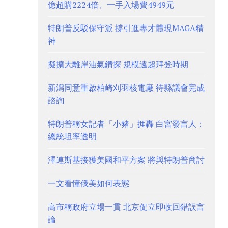
億超購2224倍、一手入場費4949元
特朗普反駁保守派 撐引進專才體現MAGA精
神
擬擴大離岸油氣鑽探 規模遠超拜登時期
新潟同意重啟柏崎刈羽核電廠 待縣議會完成
諮詢
特朗普稱女記者「小豬」捱轟 白宮發言人：
總統坦率透明
澤連斯基接獲美國和平方案 將與特朗普商討
一文看懂俄美如何表態
高市稱政府立場一貫 北京促立即收回錯誤言
論