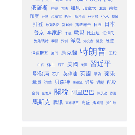
俄羅斯
加息
加拿大
南韓
內地
停擺
北京
印度
小米
台灣
台積電
哈里
商務部
外交部
德國
日本
拜登
施政報告
日圓
新10條
放寬防疫
歐盟
普京
李家超
比亞迪
江澤民
李強
減息
滙豐
泡泡瑪特
泰國
深圳
港股
港交所
特朗普
烏克蘭
澤連斯基
澳門
王毅
習近平
美國
稀土
白宮
罷工
美團
聯儲局
蘋果
英國
英偉達
芯片
華為
貝森特
裁員
配股
通脹
訪華
通關
辛偉誠
關稅
阿里巴巴
金價
金管局
香港
陳茂波
馬斯克
騰訊
高盛
高市早苗
鮑威爾
黃仁勳