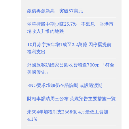
銀價再創新高 突破57美元
翠華控股中期少賺23.7% 不派息 香港市
場收入升惟內地跌
10月赤字按年增1成至2.2萬億 因停擺提前
福利支出
外國旅客訪國家公園收費增逾700元 「符合
美國優先」
BNO要求增加仍在諮詢期 或設過渡期
財相李韻晴周三公布 英媒預告主要措施一覽
未來4年加稅削支2668億 4月最低工資加
4.1%