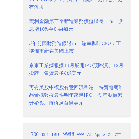
有溫度」
宏利金融第三季新造業務價值增長11% 派
息增10%至0.44加元
5年前因財務造假退市 瑞幸咖啡CEO：正
準備重新在美國上市
京東工業據報擬11月展開IPO預路演、12月
掛牌 集資最多6億美元
再有美股中概股有意回流香港 特賣電商唯
品會據報擬最快明年來港IPO 今年股價累
升47%、市值逼百億美元
9988
700
1810
AI
Apple
1211
9992
ChatGPT