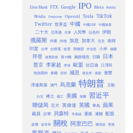
IPO
Google
FTX
Meta
Elon Musk
Netflix
TikTok
Tesla
OpenAI
Nvidia
Omicron
Twitter
中國
世界盃
中國GDP
中國旅客
二十大
伊朗
人民幣
以色列
亞馬遜
京東
俄羅斯
加息
加拿大
南韓
內地
停擺
北京
印度
小米
台灣
台積電
哈里
商務部
外交部
德國
日本
拜登
施政報告
日圓
新10條
放寬防疫
歐盟
普京
李家超
比亞迪
江澤民
李強
減息
滙豐
泡泡瑪特
泰國
深圳
港股
港交所
特朗普
烏克蘭
澤連斯基
澳門
王毅
習近平
美國
稀土
白宮
罷工
美團
聯儲局
蘋果
英國
英偉達
芯片
華為
貝森特
裁員
配股
通脹
訪華
通關
辛偉誠
關稅
阿里巴巴
金價
金管局
香港
陳茂波