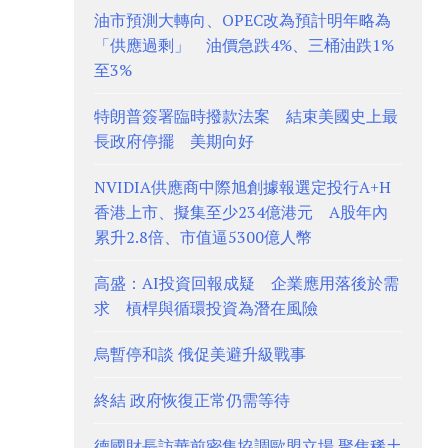
油市預測大轉向、OPEC改為預計明年略為
「供應過剩」 油價急跌4%、三桶油跌1%
至3%
特朗普簽署臨時撥款法案 結束美國史上最
長政府停擺 美期向好
NVIDIA供應商中際旭創據報選定投行A+H
香港上市、擬集至少234億港元 A股年內
累升2.8倍、市值逼5300億人幣
高盛：AI投資回報成疑 企業應用落後於需
求 槓桿與循環投資為潛在風險
烏暫停和談 俄促美避升級戰事
終結 政府恢復正常仍需等待
德國財長訪華前密集協調歐盟立場 聚焦稀土