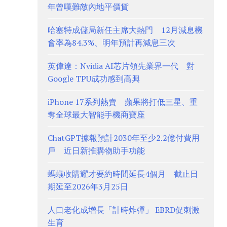
年曾嘆難敵內地平價貨
哈塞特成儲局新任主席大熱門 12月減息機
會率為84.3%、明年預計再減息三次
英偉達：Nvidia AI芯片領先業界一代 對
Google TPU成功感到高興
iPhone 17系列熱賣 蘋果將打低三星、重
奪全球最大智能手機商寶座
ChatGPT據報預計2030年至少2.2億付費用
戶 近日新推購物助手功能
螞蟻收購耀才要約時間延長4個月 截止日
期延至2026年3月25日
人口老化成增長「計時炸彈」 EBRD促刺激
生育