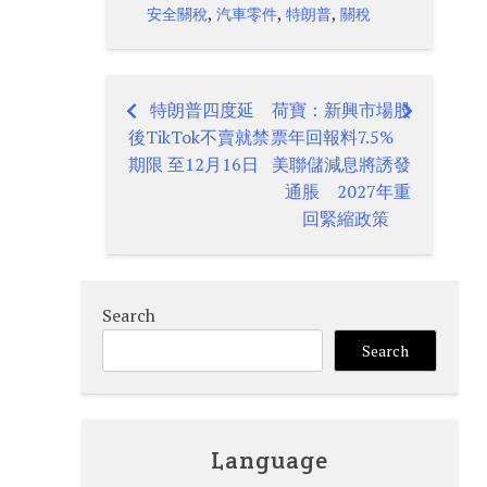
,
,
,
安全關稅
汽車零件
特朗普
關稅
特朗普四度延
荷寶：新興市場股
Post
後TikTok不賣就禁
票年回報料7.5%
navigation
期限 至12月16日
美聯儲減息將誘發
通脹 2027年重
回緊縮政策
Search
Search
Language