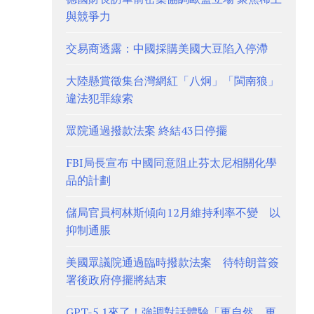
與競爭力
交易商透露：中國採購美國大豆陷入停滯
大陸懸賞徵集台灣網紅「八炯」「閩南狼」
違法犯罪線索
眾院通過撥款法案 終結43日停擺
FBI局長宣布 中國同意阻止芬太尼相關化學
品的計劃
儲局官員柯林斯傾向12月維持利率不變 以
抑制通脹
美國眾議院通過臨時撥款法案 待特朗普簽
署後政府停擺將結束
GPT-5.1來了！強調對話體驗「更自然、更