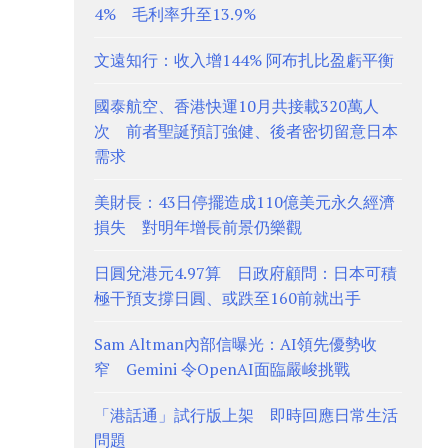
4% 毛利率升至13.9%
文遠知行：收入增144% 阿布扎比盈虧平衡
國泰航空、香港快運10月共接載320萬人
次 前者聖誕預訂強健、後者密切留意日本
需求
美財長：43日停擺造成110億美元永久經濟
損失 對明年增長前景仍樂觀
日圓兌港元4.97算 日政府顧問：日本可積
極干預支撐日圓、或跌至160前就出手
Sam Altman內部信曝光：AI領先優勢收
窄 Gemini 令OpenAI面臨嚴峻挑戰
「港話通」試行版上架 即時回應日常生活
問題