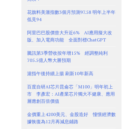
花旗料美滙指數3個月預測97.58 明年上半年
低見94
阿里巴巴股價曾大升近6% AI應用擬大改
版、加入電商功能 全面對標ChatGPT
騰訊第3季營收按年增15% 經調整純利
705.5億人幣大勝預期
滬指午後持續上揚 刷新10年新高
百度自研AI芯片昆侖芯「M100」明年初上
市 李彥宏：AI產業芯片獨大不健康、應用
層應創百倍價值
金價重上4200美元、金股造好 憧憬經濟數
據恢復為12月再減息鋪路