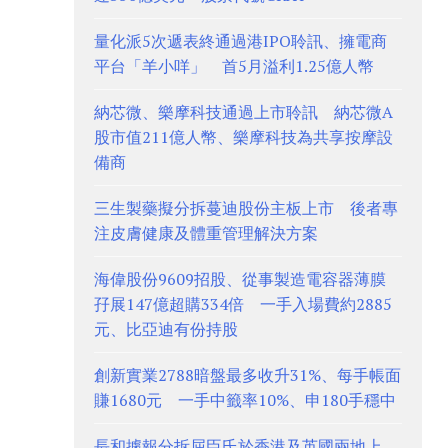
量化派5次遞表終通過港IPO聆訊、擁電商
平台「羊小咩」 首5月溢利1.25億人幣
納芯微、樂摩科技通過上市聆訊 納芯微A
股市值211億人幣、樂摩科技為共享按摩設
備商
三生製藥擬分拆蔓迪股份主板上市 後者專
注皮膚健康及體重管理解決方案
海偉股份9609招股、從事製造電容器薄膜
孖展147億超購334倍 一手入場費約2885
元、比亞迪有份持股
創新實業2788暗盤最多收升31%、每手帳面
賺1680元 一手中籤率10%、申180手穩中
長和據報分拆屈臣氏於香港及英國兩地上