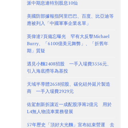
派中期息連特別股息10仙
美國防部據報指阿里巴巴、百度、比亞迪等
應被列入「中國軍事企業名單」
英偉達7頁備忘曝光 罕有大反擊Michael
Burry、「6100億美元舞弊」、「折舊年
期」質疑
遇見小麵2408招股 一手入場費3556元、
引入海底撈等為基投
天域半導體2658招股、碳化硅外延片製造
商 一手入場費2929元
佑駕創新折讓近一成配股淨籌2億元 用於
L4無人物流車業務發展
57年歷史「頂好大光麵」宣布結束營運 去