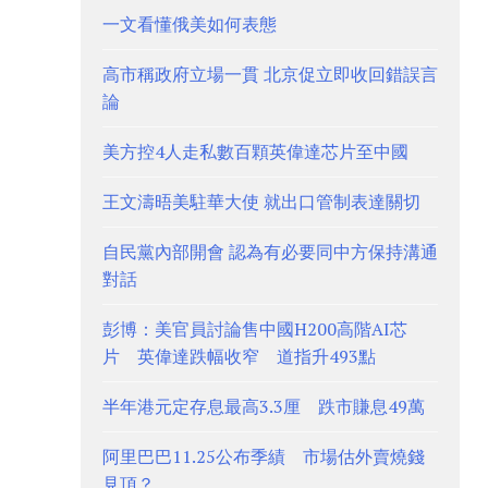
一文看懂俄美如何表態
高市稱政府立場一貫 北京促立即收回錯誤言
論
美方控4人走私數百顆英偉達芯片至中國
王文濤晤美駐華大使 就出口管制表達關切
自民黨內部開會 認為有必要同中方保持溝通
對話
彭博：美官員討論售中國H200高階AI芯
片 英偉達跌幅收窄 道指升493點
半年港元定存息最高3.3厘 跌市賺息49萬
阿里巴巴11.25公布季績 市場估外賣燒錢
見頂？