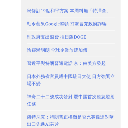
烏修訂19點和平方案 本周料無「特澤會」
勒令蘋果Google整頓 打擊冒充政府詐騙
削政府支出浪費 推日版DOGE
陰霾漸明朗 全球企業放緩加價
習近平與特朗普通電話 京：由美方發起
日本外務省官員晤中國駐日大使 日方強調立
場不變
神舟二十二號成功發射 屬中國首次應急發射
任務
盧特尼克：特朗普正權衡是否允英偉達對華
出口先進AI芯片