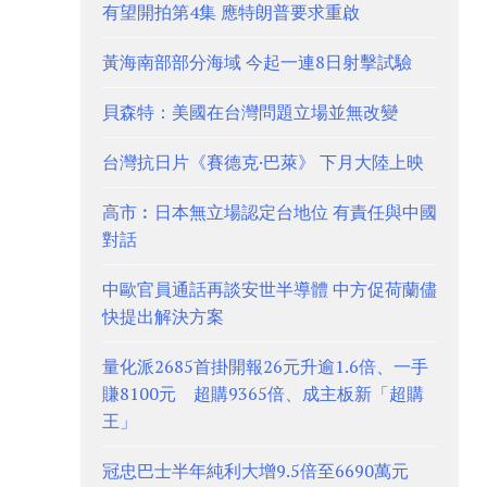
有望開拍第4集 應特朗普要求重啟
黃海南部部分海域 今起一連8日射擊試驗
貝森特：美國在台灣問題立場並無改變
台灣抗日片《賽德克·巴萊》 下月大陸上映
高市︰日本無立場認定台地位 有責任與中國
對話
中歐官員通話再談安世半導體 中方促荷蘭儘
快提出解決方案
量化派2685首掛開報26元升逾1.6倍、一手
賺8100元 超購9365倍、成主板新「超購
王」
冠忠巴士半年純利大增9.5倍至6690萬元