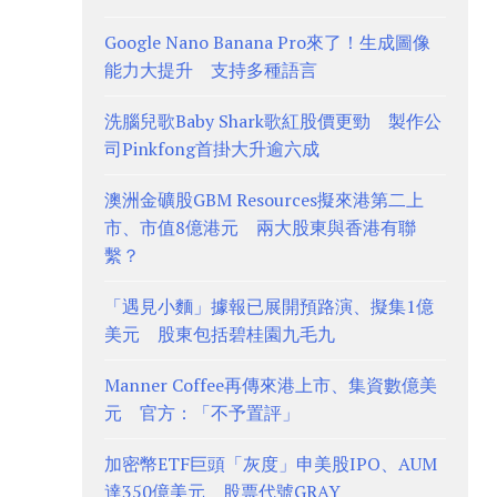
Google Nano Banana Pro來了！生成圖像
能力大提升 支持多種語言
洗腦兒歌Baby Shark歌紅股價更勁 製作公
司Pinkfong首掛大升逾六成
澳洲金礦股GBM Resources擬來港第二上
市、市值8億港元 兩大股東與香港有聯
繫？
「遇見小麵」據報已展開預路演、擬集1億
美元 股東包括碧桂園九毛九
Manner Coffee再傳來港上市、集資數億美
元 官方：「不予置評」
加密幣ETF巨頭「灰度」申美股IPO、AUM
達350億美元 股票代號GRAY