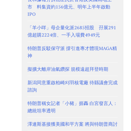
市 料集資約156億元、明年上半年啟動
IPO
「羊小咩」母企量化派2685招股 孖展291
億超購2224倍、一手入場費4949元
特朗普反駁保守派 撐引進專才體現MAGA精
神
擬擴大離岸油氣鑽探 規模遠超拜登時期
新潟同意重啟柏崎刈羽核電廠 待縣議會完成
諮詢
特朗普稱女記者「小豬」捱轟 白宮發言人：
總統坦率透明
澤連斯基接獲美國和平方案 將與特朗普商討