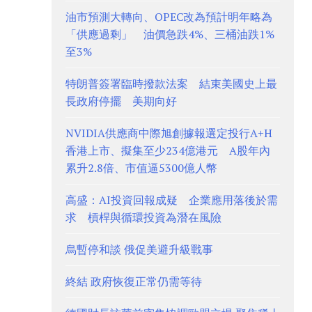
油市預測大轉向、OPEC改為預計明年略為
「供應過剩」 油價急跌4%、三桶油跌1%
至3%
特朗普簽署臨時撥款法案 結束美國史上最
長政府停擺 美期向好
NVIDIA供應商中際旭創據報選定投行A+H
香港上市、擬集至少234億港元 A股年內
累升2.8倍、市值逼5300億人幣
高盛：AI投資回報成疑 企業應用落後於需
求 槓桿與循環投資為潛在風險
烏暫停和談 俄促美避升級戰事
終結 政府恢復正常仍需等待