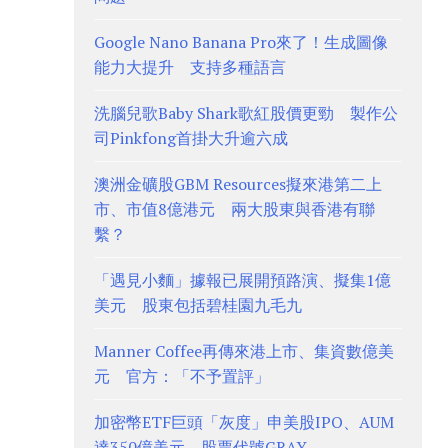
Google Nano Banana Pro來了！生成圖像
能力大提升 支持多種語言
洗腦兒歌Baby Shark歌紅股價更勁 製作公
司Pinkfong首掛大升逾六成
澳洲金礦股GBM Resources擬來港第二上
市、市值8億港元 兩大股東與香港有聯
繫？
「遇見小麵」據報已展開預路演、擬集1億
美元 股東包括碧桂園九毛九
Manner Coffee再傳來港上市、集資數億美
元 官方：「不予置評」
加密幣ETF巨頭「灰度」申美股IPO、AUM
達350億美元 股票代號GRAY