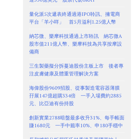
量化派5次遞表終通過港IPO聆訊、擁電商
平台「羊小咩」 首5月溢利1.25億人幣
納芯微、樂摩科技通過上市聆訊 納芯微A
股市值211億人幣、樂摩科技為共享按摩設
備商
三生製藥擬分拆蔓迪股份主板上市 後者專
注皮膚健康及體重管理解決方案
海偉股份9609招股、從事製造電容器薄膜
孖展147億超購334倍 一手入場費約2885
元、比亞迪有份持股
創新實業2788暗盤最多收升31%、每手帳面
賺1680元 一手中籤率10%、申180手穩中