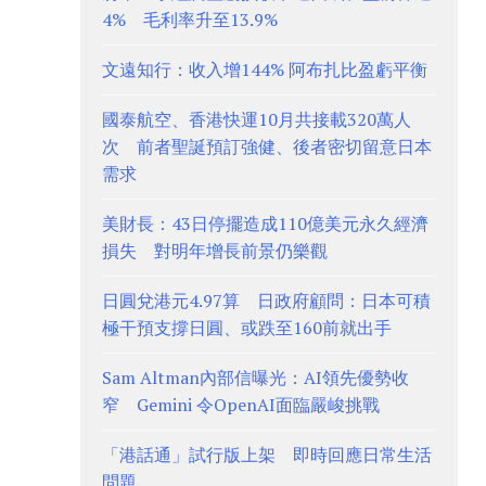
4% 毛利率升至13.9%
文遠知行：收入增144% 阿布扎比盈虧平衡
國泰航空、香港快運10月共接載320萬人
次 前者聖誕預訂強健、後者密切留意日本
需求
美財長：43日停擺造成110億美元永久經濟
損失 對明年增長前景仍樂觀
日圓兌港元4.97算 日政府顧問：日本可積
極干預支撐日圓、或跌至160前就出手
Sam Altman內部信曝光：AI領先優勢收
窄 Gemini 令OpenAI面臨嚴峻挑戰
「港話通」試行版上架 即時回應日常生活
問題