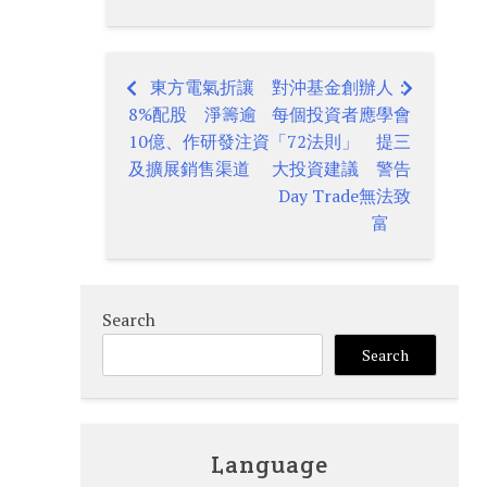
東方電氣折讓
對沖基金創辦人：
Post
8%配股 淨籌逾
每個投資者應學會
navigation
10億、作研發注資
「72法則」 提三
及擴展銷售渠道
大投資建議 警告
Day Trade無法致
富
Search
Search
Language