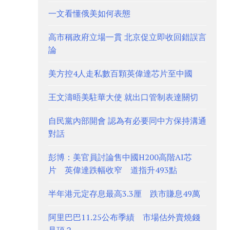
一文看懂俄美如何表態
高市稱政府立場一貫 北京促立即收回錯誤言
論
美方控4人走私數百顆英偉達芯片至中國
王文濤晤美駐華大使 就出口管制表達關切
自民黨內部開會 認為有必要同中方保持溝通
對話
彭博：美官員討論售中國H200高階AI芯
片 英偉達跌幅收窄 道指升493點
半年港元定存息最高3.3厘 跌市賺息49萬
阿里巴巴11.25公布季績 市場估外賣燒錢