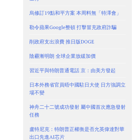
烏修訂19點和平方案 本周料無「特澤會」
勒令蘋果Google整頓 打擊冒充政府詐騙
削政府支出浪費 推日版DOGE
陰霾漸明朗 全球企業放緩加價
習近平與特朗普通電話 京：由美方發起
日本外務省官員晤中國駐日大使 日方強調立
場不變
神舟二十二號成功發射 屬中國首次應急發射
任務
盧特尼克：特朗普正權衡是否允英偉達對華
出口先進AI芯片