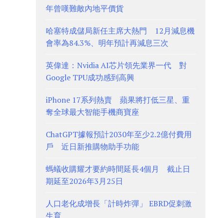
年曾嘆難敵內地平價貨
哈塞特成儲局新任主席大熱門 12月減息機
會率為84.3%、明年預計再減息三次
英偉達：Nvidia AI芯片領先業界一代 對
Google TPU成功感到高興
iPhone 17系列熱賣 蘋果將打低三星、重
奪全球最大智能手機商寶座
ChatGPT據報預計2030年至少2.2億付費用
戶 近日新推購物助手功能
螞蟻收購耀才要約時間延長4個月 截止日
期延至2026年3月25日
人口老化成增長「計時炸彈」 EBRD促刺激
生育