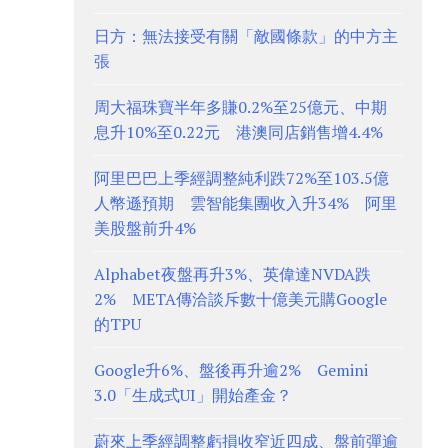
日方：無法接受有關「敵國條款」的中方主
張
周大福珠寶半年多賺0.2%至25億元、中期
息升10%至0.22元 港澳同店銷售增4.4%
阿里巴巴上季經調整純利跌72%至103.5億
人幣遜預期 雲智能集團收入升34% 阿里
美股盤前升4%
Alphabet夜盤再升3%、英偉達NVDA跌
2% META傳洽談斥數十億美元購Google
的TPU
Google升6%、盤後再升逾2% Gemini
3.0「生成式UI」開始產金？
蔚來上季經調整虧損收窄近四成、盤前彈逾