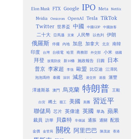
IPO
Google
FTX
Meta
Elon Musk
Netflix
TikTok
Tesla
OpenAI
Nvidia
Omicron
Twitter
中國
世界盃
中國GDP
中國旅客
二十大
伊朗
人民幣
以色列
亞馬遜
京東
俄羅斯
加息
加拿大
南韓
內地
停擺
北京
印度
小米
台灣
台積電
哈里
商務部
外交部
德國
日本
拜登
施政報告
日圓
新10條
放寬防疫
歐盟
普京
李家超
比亞迪
江澤民
李強
減息
滙豐
泡泡瑪特
泰國
深圳
港股
港交所
特朗普
烏克蘭
澤連斯基
澳門
王毅
習近平
美國
稀土
白宮
罷工
美團
聯儲局
蘋果
英國
英偉達
芯片
華為
貝森特
裁員
配股
通脹
訪華
通關
辛偉誠
關稅
阿里巴巴
金價
金管局
香港
陳茂波