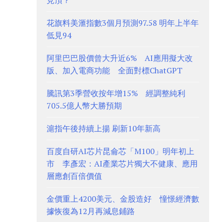
見頂？
花旗料美滙指數3個月預測97.58 明年上半年
低見94
阿里巴巴股價曾大升近6% AI應用擬大改
版、加入電商功能 全面對標ChatGPT
騰訊第3季營收按年增15% 經調整純利
705.5億人幣大勝預期
滬指午後持續上揚 刷新10年新高
百度自研AI芯片昆侖芯「M100」明年初上
市 李彥宏：AI產業芯片獨大不健康、應用
層應創百倍價值
金價重上4200美元、金股造好 憧憬經濟數
據恢復為12月再減息鋪路