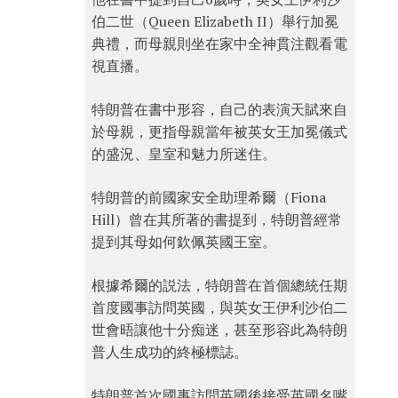
伯二世（Queen Elizabeth II）舉行加冕
典禮，而母親則坐在家中全神貫注觀看電
視直播。
特朗普在書中形容，自己的表演天賦來自
於母親，更指母親當年被英女王加冕儀式
的盛況、皇室和魅力所迷住。
特朗普的前國家安全助理希爾（Fiona
Hill）曾在其所著的書提到，特朗普經常
提到其母如何欽佩英國王室。
根據希爾的説法，特朗普在首個總統任期
首度國事訪問英國，與英女王伊利沙伯二
世會晤讓他十分痴迷，甚至形容此為特朗
普人生成功的終極標誌。
特朗普首次國事訪問英國後接受英國名嘴