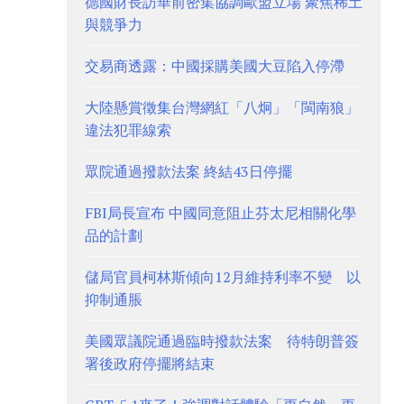
德國財長訪華前密集協調歐盟立場 聚焦稀土
與競爭力
交易商透露：中國採購美國大豆陷入停滯
大陸懸賞徵集台灣網紅「八炯」「閩南狼」
違法犯罪線索
眾院通過撥款法案 終結43日停擺
FBI局長宣布 中國同意阻止芬太尼相關化學
品的計劃
儲局官員柯林斯傾向12月維持利率不變 以
抑制通脹
美國眾議院通過臨時撥款法案 待特朗普簽
署後政府停擺將結束