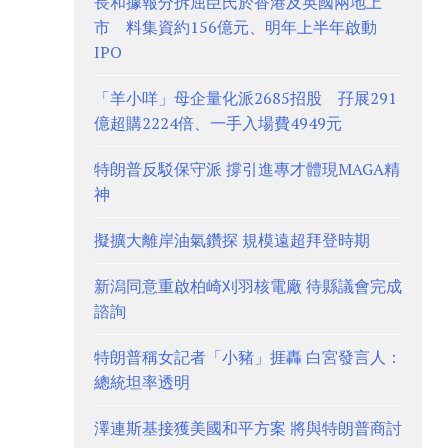
長和據報分拆屈臣氏於香港及英國兩地上
市 料集資約156億元、明年上半年啟動
IPO
「羊小咩」母企量化派2685招股 孖展291
億超購2224倍、一手入場費4949元
特朗普反駁保守派 撐引進專才體現MAGA精
神
擬擴大離岸油氣鑽探 規模遠超拜登時期
新潟同意重啟柏崎刈羽核電廠 待縣議會完成
諮詢
特朗普稱女記者「小豬」捱轟 白宮發言人：
總統坦率透明
澤連斯基接獲美國和平方案 將與特朗普商討