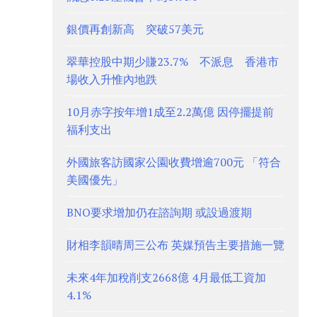
銀價再創新高 突破57美元
翠華控股中期少賺23.7% 不派息 香港市
場收入升惟內地跌
10月赤字按年增1成至2.2萬億 因停擺提前
福利支出
外國旅客訪國家公園收費增逾700元 「符合
美國優先」
BNO要求增加仍在諮詢期 或設過渡期
財相李韻晴周三公布 英媒預告主要措施一覽
未來4年加稅削支2668億 4月最低工資加
4.1%