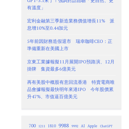
GPT-5.1來了！強調對話體驗「更自然、更
有溫度」
宏利金融第三季新造業務價值增長11% 派
息增10%至0.44加元
5年前因財務造假退市 瑞幸咖啡CEO：正
準備重新在美國上市
京東工業據報擬11月展開IPO預路演、12月
掛牌 集資最多6億美元
再有美股中概股有意回流香港 特賣電商唯
品會據報擬最快明年來港IPO 今年股價累
升47%、市值逼百億美元
9988
700
1810
AI
Apple
1211
9992
ChatGPT