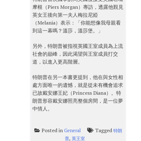
摩根（Piers Morgan）專訪，透露他覲見
英女王後向第一夫人梅拉尼婭
（Melania）表示：「你能想像我母親看
到這一幕嗎？溫莎，溫莎堡。」
另外，特朗普被指視英國王室成員為上流
社會的巔峰，因此渴望與王室成員打交
道，以進入更高階層。
特朗普在另一本書更提到，他在與女性相
處方面唯一的遺憾，就是從未有機會追求
已故戴安娜王妃（Princess Diana）。特
朗普形容戴安娜照亮整個房間，是一位夢
中情人。
Posted in
Tagged
General
特朗
,
普
英王室