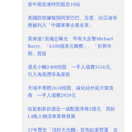
派中期息連特別股息10仙
美國防部據報指阿里巴巴、百度、比亞迪等
應被列入「中國軍事企業名單」
英偉達7頁備忘曝光 罕有大反擊Michael
Burry、「6100億美元舞弊」、「折舊年
期」質疑
遇見小麵2408招股 一手入場費3556元、
引入海底撈等為基投
天域半導體2658招股、碳化硅外延片製造
商 一手入場費2929元
佑駕創新折讓近一成配股淨籌2億元 用於
L4無人物流車業務發展
57年歷史「頂好大光麵」宣布結束營運 去