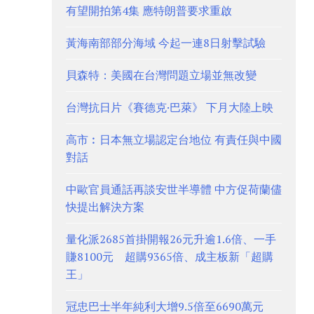
有望開拍第4集 應特朗普要求重啟
黃海南部部分海域 今起一連8日射擊試驗
貝森特：美國在台灣問題立場並無改變
台灣抗日片《賽德克·巴萊》 下月大陸上映
高市︰日本無立場認定台地位 有責任與中國
對話
中歐官員通話再談安世半導體 中方促荷蘭儘
快提出解決方案
量化派2685首掛開報26元升逾1.6倍、一手
賺8100元 超購9365倍、成主板新「超購
王」
冠忠巴士半年純利大增9.5倍至6690萬元