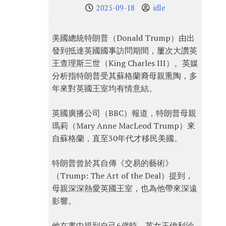
2025-09-18
idle
美國總統特朗普（Donald Trump）由出
發到抵達英國國事訪問期間，屢次大讚英
王查理斯三世（King Charles III）。英媒
分析指特朗普受其蘇格蘭裔母親熏陶，多
年來對英國王室均有情意結。
英國廣播公司（BBC）報道，特朗普母親
瑪莉（Mary Anne MacLeod Trump）來
自蘇格蘭，直至30年代才移民美國。
特朗普曾於其自傳《交易的藝術》
（Trump: The Art of the Deal）提到，
母親深深熱愛英國王室，也為他帶來深遠
影響。
他在書中提到自己6歲時，英女王伊利沙