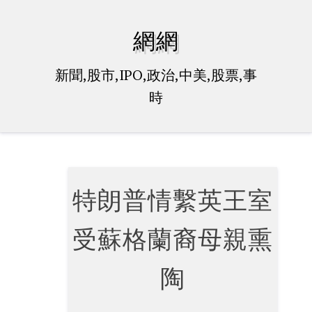
Skip
to
網網
content
新聞,股市,IPO,政治,中美,股票,事
時
特朗普情繫英王室
受蘇格蘭裔母親熏
陶