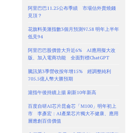
阿里巴巴11.25公布季績 市場估外賣燒錢
見頂？
花旗料美滙指數3個月預測97.58 明年上半年
低見94
阿里巴巴股價曾大升近6% AI應用擬大改
版、加入電商功能 全面對標ChatGPT
騰訊第3季營收按年增15% 經調整純利
705.5億人幣大勝預期
滬指午後持續上揚 刷新10年新高
百度自研AI芯片昆侖芯「M100」明年初上
市 李彥宏：AI產業芯片獨大不健康、應用
層應創百倍價值