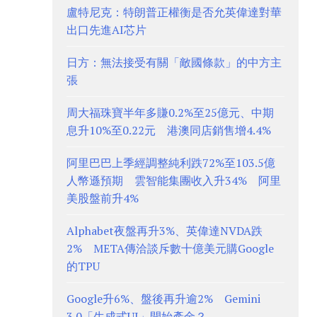
盧特尼克：特朗普正權衡是否允英偉達對華
出口先進AI芯片
日方：無法接受有關「敵國條款」的中方主
張
周大福珠寶半年多賺0.2%至25億元、中期
息升10%至0.22元 港澳同店銷售增4.4%
阿里巴巴上季經調整純利跌72%至103.5億
人幣遜預期 雲智能集團收入升34% 阿里
美股盤前升4%
Alphabet夜盤再升3%、英偉達NVDA跌
2% META傳洽談斥數十億美元購Google
的TPU
Google升6%、盤後再升逾2% Gemini
3.0「生成式UI」開始產金？