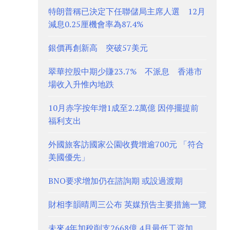
特朗普稱已決定下任聯儲局主席人選 12月
減息0.25厘機會率為87.4%
銀價再創新高 突破57美元
翠華控股中期少賺23.7% 不派息 香港市
場收入升惟內地跌
10月赤字按年增1成至2.2萬億 因停擺提前
福利支出
外國旅客訪國家公園收費增逾700元 「符合
美國優先」
BNO要求增加仍在諮詢期 或設過渡期
財相李韻晴周三公布 英媒預告主要措施一覽
未來4年加稅削支2668億 4月最低工資加