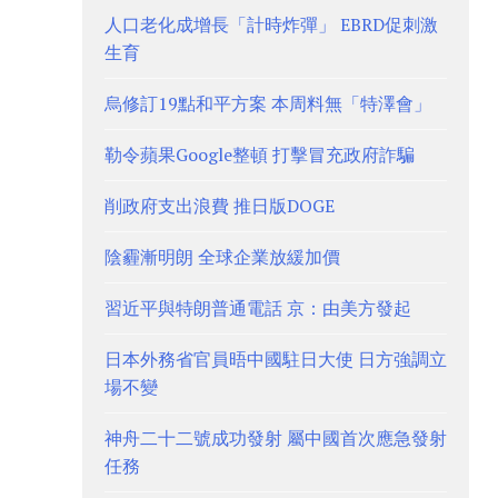
人口老化成增長「計時炸彈」 EBRD促刺激
生育
烏修訂19點和平方案 本周料無「特澤會」
勒令蘋果Google整頓 打擊冒充政府詐騙
削政府支出浪費 推日版DOGE
陰霾漸明朗 全球企業放緩加價
習近平與特朗普通電話 京：由美方發起
日本外務省官員晤中國駐日大使 日方強調立
場不變
神舟二十二號成功發射 屬中國首次應急發射
任務