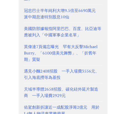
冠忠巴士半年純利大增9.5倍至6690萬元
派中期息連特別股息10仙
美國防部據報指阿里巴巴、百度、比亞迪等
應被列入「中國軍事企業名單」
英偉達7頁備忘曝光 罕有大反擊Michael
Burry、「6100億美元舞弊」、「折舊年
期」質疑
遇見小麵2408招股 一手入場費3556元、
引入海底撈等為基投
天域半導體2658招股、碳化硅外延片製造
商 一手入場費2929元
佑駕創新折讓近一成配股淨籌2億元 用於
L4無人物流車業務發展