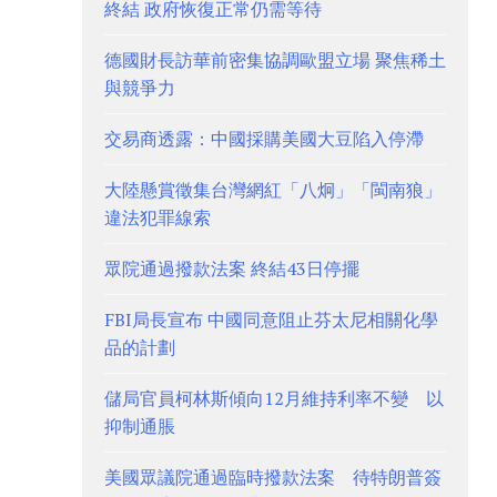
終結 政府恢復正常仍需等待
德國財長訪華前密集協調歐盟立場 聚焦稀土
與競爭力
交易商透露：中國採購美國大豆陷入停滯
大陸懸賞徵集台灣網紅「八炯」「閩南狼」
違法犯罪線索
眾院通過撥款法案 終結43日停擺
FBI局長宣布 中國同意阻止芬太尼相關化學
品的計劃
儲局官員柯林斯傾向12月維持利率不變 以
抑制通脹
美國眾議院通過臨時撥款法案 待特朗普簽