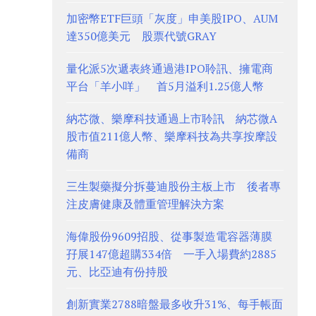
加密幣ETF巨頭「灰度」申美股IPO、AUM
達350億美元 股票代號GRAY
量化派5次遞表終通過港IPO聆訊、擁電商
平台「羊小咩」 首5月溢利1.25億人幣
納芯微、樂摩科技通過上市聆訊 納芯微A
股市值211億人幣、樂摩科技為共享按摩設
備商
三生製藥擬分拆蔓迪股份主板上市 後者專
注皮膚健康及體重管理解決方案
海偉股份9609招股、從事製造電容器薄膜
孖展147億超購334倍 一手入場費約2885
元、比亞迪有份持股
創新實業2788暗盤最多收升31%、每手帳面