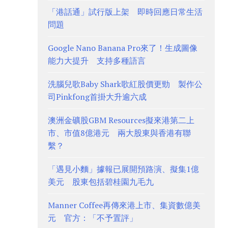
「港話通」試行版上架 即時回應日常生活
問題
Google Nano Banana Pro來了！生成圖像
能力大提升 支持多種語言
洗腦兒歌Baby Shark歌紅股價更勁 製作公
司Pinkfong首掛大升逾六成
澳洲金礦股GBM Resources擬來港第二上
市、市值8億港元 兩大股東與香港有聯
繫？
「遇見小麵」據報已展開預路演、擬集1億
美元 股東包括碧桂園九毛九
Manner Coffee再傳來港上市、集資數億美
元 官方：「不予置評」