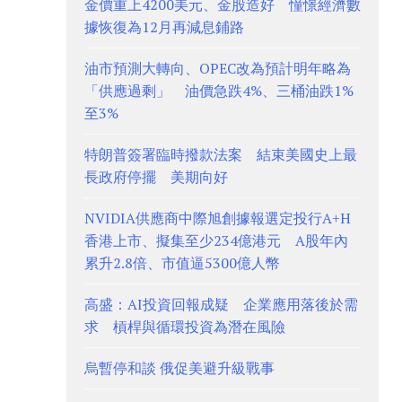
金價重上4200美元、金股造好 憧憬經濟數
據恢復為12月再減息鋪路
油市預測大轉向、OPEC改為預計明年略為
「供應過剩」 油價急跌4%、三桶油跌1%
至3%
特朗普簽署臨時撥款法案 結束美國史上最
長政府停擺 美期向好
NVIDIA供應商中際旭創據報選定投行A+H
香港上市、擬集至少234億港元 A股年內
累升2.8倍、市值逼5300億人幣
高盛：AI投資回報成疑 企業應用落後於需
求 槓桿與循環投資為潛在風險
烏暫停和談 俄促美避升級戰事