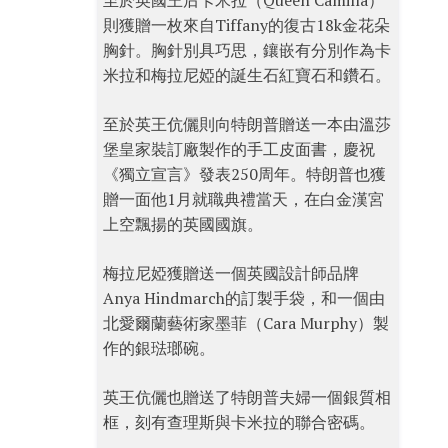
至於英國王后卡米拉（Queen Camilla）
則獲贈一枚來自Tiffany的復古18k金花朵
胸針。胸針別具巧思，鑲嵌有分別作為卡
米拉和梅拉尼婭的誕生石紅寶石和鑽石。
至於英王伉儷則向特朗普贈送一本由溫莎
堡皇家裝訂廠製作的手工皮面書，慶祝
《獨立宣言》發表250周年。特朗普也獲
贈一面他1月就職典禮當天，在白金漢宮
上空飄揚的英國國旗。
梅拉尼婭獲贈送一個英國設計師品牌
Anya Hindmarch的訂製手袋，和一個由
北愛爾蘭藝術家墨菲（Cara Murphy）製
作的銀琺瑯碗。
英王伉儷也贈送了特朗普夫婦一個銀質相
框，刻有查理斯與卡米拉的聯合密碼。