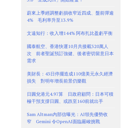
蔚來上季經調整虧損收窄近四成、盤前彈逾
4% 毛利率升至13.9%
文遠知行：收入增144% 阿布扎比盈虧平衡
國泰航空、香港快運10月共接載320萬人
次 前者聖誕預訂強健、後者密切留意日本
需求
美財長：43日停擺造成110億美元永久經濟
損失 對明年增長前景仍樂觀
日圓兌港元4.97算 日政府顧問：日本可積
極干預支撐日圓、或跌至160前就出手
Sam Altman內部信曝光：AI領先優勢收
窄 Gemini 令OpenAI面臨嚴峻挑戰