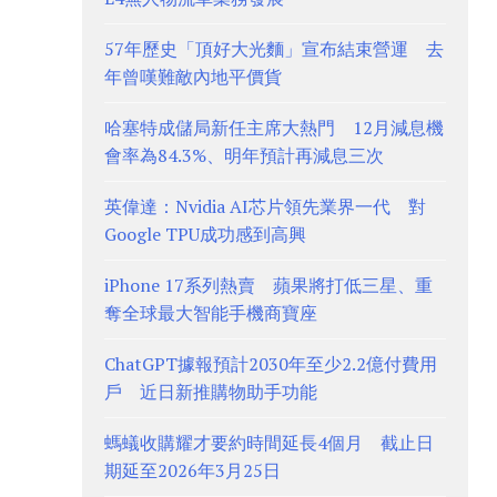
57年歷史「頂好大光麵」宣布結束營運 去
年曾嘆難敵內地平價貨
哈塞特成儲局新任主席大熱門 12月減息機
會率為84.3%、明年預計再減息三次
英偉達：Nvidia AI芯片領先業界一代 對
Google TPU成功感到高興
iPhone 17系列熱賣 蘋果將打低三星、重
奪全球最大智能手機商寶座
ChatGPT據報預計2030年至少2.2億付費用
戶 近日新推購物助手功能
螞蟻收購耀才要約時間延長4個月 截止日
期延至2026年3月25日