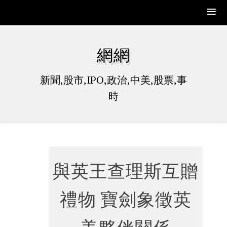
Skip
to
網網
content
新聞,股市,IPO,政治,中美,股票,事
時
與英王查理斯互贈
禮物 寶劍象徵英