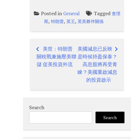
Posted in
Tagged
General
查理
,
,
,
斯
特朗普
英王
英美夥伴關係
美世：特朗普
美國減息已反映
Post
關稅戰兼施壓美聯
是時候持盈保泰？
navigation
儲 促美投資外流
高息股將再受青
睞？美國重啟減息
的投資啟示
Search
Search