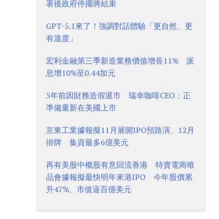
署後政府停擺將結束
GPT-5.1來了！強調對話體驗「更自然、更
有溫度」
宏利金融第三季新造業務價值增長11% 派
息增10%至0.44加元
5年前因財務造假退市 瑞幸咖啡CEO：正
準備重新在美國上市
京東工業據報擬11月展開IPO預路演、12月
掛牌 集資最多6億美元
再有美股中概股有意回流香港 特賣電商唯
品會據報擬最快明年來港IPO 今年股價累
升47%、市值逼百億美元