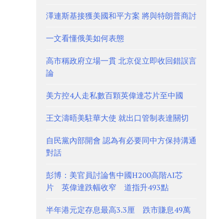
澤連斯基接獲美國和平方案 將與特朗普商討
一文看懂俄美如何表態
高市稱政府立場一貫 北京促立即收回錯誤言
論
美方控4人走私數百顆英偉達芯片至中國
王文濤晤美駐華大使 就出口管制表達關切
自民黨內部開會 認為有必要同中方保持溝通
對話
彭博：美官員討論售中國H200高階AI芯
片 英偉達跌幅收窄 道指升493點
半年港元定存息最高3.3厘 跌市賺息49萬