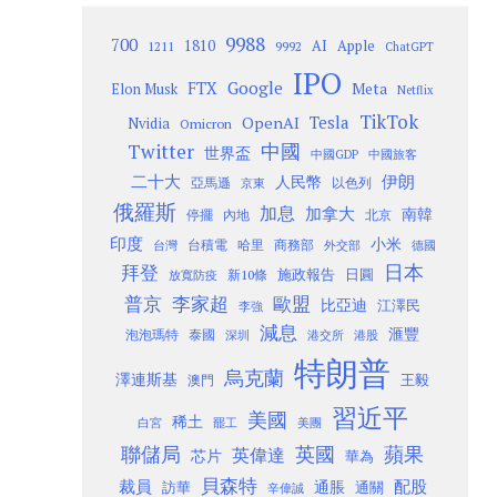
9988
700
1810
AI
Apple
1211
9992
ChatGPT
IPO
Google
FTX
Meta
Elon Musk
Netflix
TikTok
Tesla
OpenAI
Nvidia
Omicron
Twitter
中國
世界盃
中國GDP
中國旅客
二十大
伊朗
人民幣
以色列
亞馬遜
京東
俄羅斯
加息
加拿大
南韓
內地
停擺
北京
印度
小米
台灣
台積電
哈里
商務部
外交部
德國
日本
拜登
施政報告
日圓
新10條
放寬防疫
歐盟
普京
李家超
比亞迪
江澤民
李強
減息
滙豐
泡泡瑪特
泰國
深圳
港股
港交所
特朗普
烏克蘭
澤連斯基
澳門
王毅
習近平
美國
稀土
白宮
罷工
美團
聯儲局
蘋果
英國
英偉達
芯片
華為
貝森特
裁員
配股
通脹
訪華
通關
辛偉誠