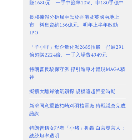
賺1680元 一手中籤率10%、申180手穩中
長和據報分拆屈臣氏於香港及英國兩地上
市 料集資約156億元、明年上半年啟動
IPO
「羊小咩」母企量化派2685招股 孖展291
億超購2224倍、一手入場費4949元
特朗普反駁保守派 撐引進專才體現MAGA精
神
擬擴大離岸油氣鑽探 規模遠超拜登時期
新潟同意重啟柏崎刈羽核電廠 待縣議會完成
諮詢
特朗普稱女記者「小豬」捱轟 白宮發言人：
總統坦率透明