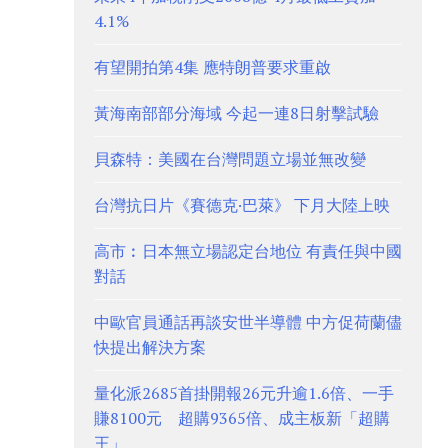
4.1%
有望開拍第4集 應特朗普要求重啟
黃海南部部分海域 今起一連8日射擊試驗
貝森特：美國在台灣問題立場並無改變
台灣抗日片《賽德克·巴萊》 下月大陸上映
高市︰日本無立場認定台地位 有責任與中國
對話
中歐官員通話再談安世半導體 中方促荷蘭儘
快提出解決方案
量化派2685首掛開報26元升逾1.6倍、一手
賺8100元 超購9365倍、成主板新「超購
王」