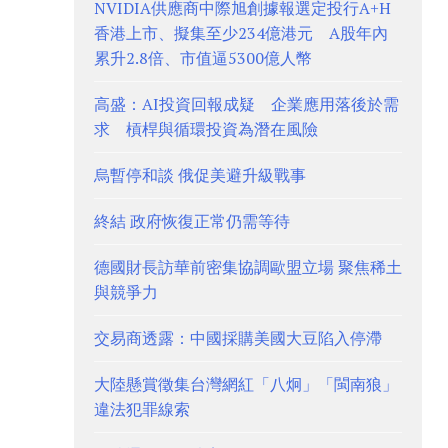
NVIDIA供應商中際旭創據報選定投行A+H
香港上市、擬集至少234億港元 A股年內
累升2.8倍、市值逼5300億人幣
高盛：AI投資回報成疑 企業應用落後於需
求 槓桿與循環投資為潛在風險
烏暫停和談 俄促美避升級戰事
終結 政府恢復正常仍需等待
德國財長訪華前密集協調歐盟立場 聚焦稀土
與競爭力
交易商透露：中國採購美國大豆陷入停滯
大陸懸賞徵集台灣網紅「八炯」「閩南狼」
違法犯罪線索