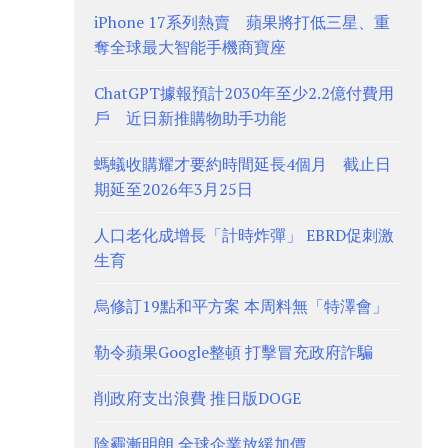
iPhone 17系列熱賣 蘋果將打低三星、重
奪全球最大智能手機商寶座
ChatGPT據報預計2030年至少2.2億付費用
戶 近日新推購物助手功能
螞蟻收購耀才要約時間延長4個月 截止日
期延至2026年3月25日
人口老化成增長「計時炸彈」 EBRD促刺激
生育
烏修訂19點和平方案 本周料無「特澤會」
勒令蘋果Google整頓 打擊冒充政府詐騙
削政府支出浪費 推日版DOGE
陰霾漸明朗 全球企業放緩加價