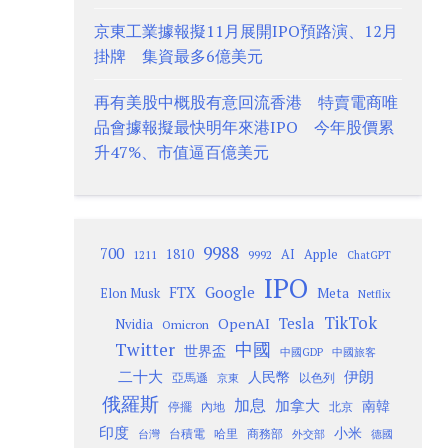
京東工業據報擬11月展開IPO預路演、12月
掛牌 集資最多6億美元
再有美股中概股有意回流香港 特賣電商唯
品會據報擬最快明年來港IPO 今年股價累
升47%、市值逼百億美元
9988
700
1810
AI
Apple
1211
9992
ChatGPT
IPO
Google
FTX
Meta
Elon Musk
Netflix
TikTok
Tesla
OpenAI
Nvidia
Omicron
Twitter
中國
世界盃
中國GDP
中國旅客
二十大
伊朗
人民幣
以色列
亞馬遜
京東
俄羅斯
加息
加拿大
南韓
內地
停擺
北京
印度
小米
台灣
台積電
哈里
商務部
外交部
德國