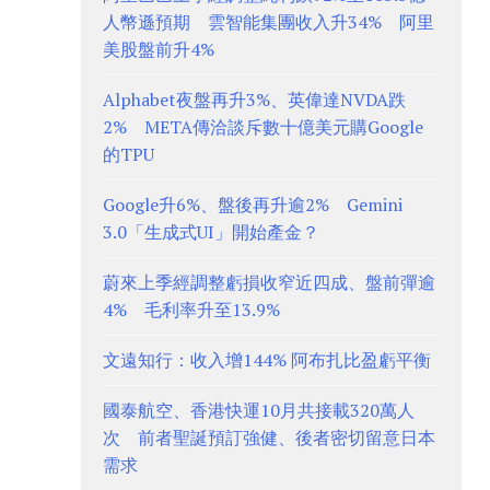
人幣遜預期 雲智能集團收入升34% 阿里
美股盤前升4%
Alphabet夜盤再升3%、英偉達NVDA跌
2% META傳洽談斥數十億美元購Google
的TPU
Google升6%、盤後再升逾2% Gemini
3.0「生成式UI」開始產金？
蔚來上季經調整虧損收窄近四成、盤前彈逾
4% 毛利率升至13.9%
文遠知行：收入增144% 阿布扎比盈虧平衡
國泰航空、香港快運10月共接載320萬人
次 前者聖誕預訂強健、後者密切留意日本
需求