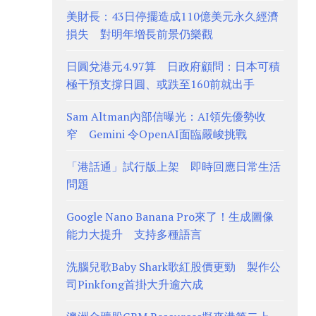
美財長：43日停擺造成110億美元永久經濟
損失 對明年增長前景仍樂觀
日圓兌港元4.97算 日政府顧問：日本可積
極干預支撐日圓、或跌至160前就出手
Sam Altman內部信曝光：AI領先優勢收
窄 Gemini 令OpenAI面臨嚴峻挑戰
「港話通」試行版上架 即時回應日常生活
問題
Google Nano Banana Pro來了！生成圖像
能力大提升 支持多種語言
洗腦兒歌Baby Shark歌紅股價更勁 製作公
司Pinkfong首掛大升逾六成