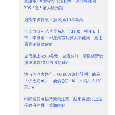
騰訊第3季營收按年增15% 經調整純利
705.5億人幣大勝預期
滬指午後持續上揚 刷新10年新高
百度自研AI芯片昆侖芯「M100」明年初上
市 李彥宏：AI產業芯片獨大不健康、應用
層應創百倍價值
金價重上4200美元、金股造好 憧憬經濟數
據恢復為12月再減息鋪路
油市預測大轉向、OPEC改為預計明年略為
「供應過剩」 油價急跌4%、三桶油跌1%
至3%
特朗普簽署臨時撥款法案 結束美國史上最
長政府停擺 美期向好