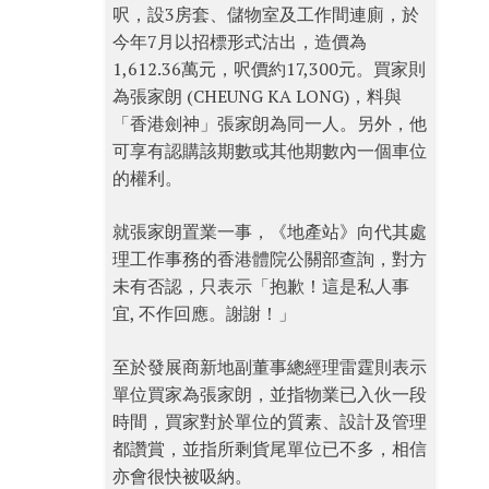
呎，設3房套、儲物室及工作間連廁，於
今年7月以招標形式沽出，造價為
1,612.36萬元，呎價約17,300元。買家則
為張家朗 (CHEUNG KA LONG)，料與
「香港劍神」張家朗為同一人。另外，他
可享有認購該期數或其他期數內一個車位
的權利。
就張家朗置業一事，《地產站》向代其處
理工作事務的香港體院公關部查詢，對方
未有否認，只表示「抱歉！這是私人事
宜, 不作回應。謝謝！」
至於發展商新地副董事總經理雷霆則表示
單位買家為張家朗，並指物業已入伙一段
時間，買家對於單位的質素、設計及管理
都讚賞，並指所剩貨尾單位已不多，相信
亦會很快被吸納。