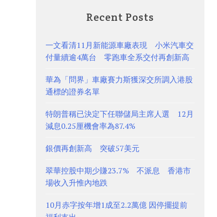
Recent Posts
一文看清11月新能源車廠表現 小米汽車交
付量續逾4萬台 零跑車全系交付再創新高
華為「問界」車廠賽力斯獲深交所調入港股
通標的證券名單
特朗普稱已決定下任聯儲局主席人選 12月
減息0.25厘機會率為87.4%
銀價再創新高 突破57美元
翠華控股中期少賺23.7% 不派息 香港市
場收入升惟內地跌
10月赤字按年增1成至2.2萬億 因停擺提前