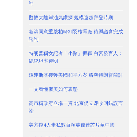
神
擬擴大離岸油氣鑽探 規模遠超拜登時期
新潟同意重啟柏崎刈羽核電廠 待縣議會完成
諮詢
特朗普稱女記者「小豬」捱轟 白宮發言人：
總統坦率透明
澤連斯基接獲美國和平方案 將與特朗普商討
一文看懂俄美如何表態
高市稱政府立場一貫 北京促立即收回錯誤言
論
美方控4人走私數百顆英偉達芯片至中國