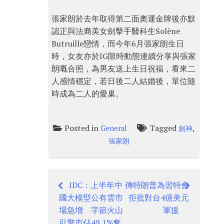
張家朗於去年取得第二面奧運金牌後亦默
認正與法裔美女劍擊手醫科生Solène
Butruille戀情，而今年6月張家朗生日
時，女友亦於IG限時動態連續分享與張家
朗嘅合照，為男友送上生日祝福，看來二
人感情穩定，若日後二人結婚後，單位隨
時成為二人的愛巢。
Posted in
Tagged
,
General
劍神
張家朗
IDC：上半年中
傳特朗普為習特會
Post
國大模型公有雲市
拒批對台4億美元
navigation
場急增 字節火山
軍援
引擎市佔49.1%奪