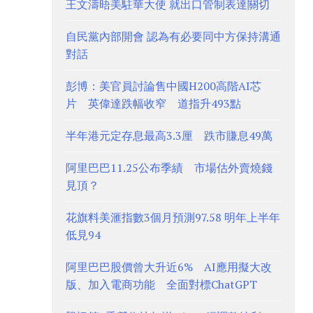
王文濤晤美駐華大使 就出口管制表達關切
自民黨內部開會 認為有必要同中方保持溝通
對話
彭博：美官員討論售中國H200高階AI芯
片 英偉達跌幅收窄 道指升493點
半年港元定存息最高3.3厘 跌市賺息49萬
阿里巴巴11.25公布季績 市場估外賣燒錢
見頂？
花旗料美滙指數3個月預測97.58 明年上半年
低見94
阿里巴巴股價曾大升近6% AI應用擬大改
版、加入電商功能 全面對標ChatGPT