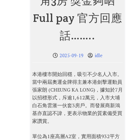
角3房 獎金夠晒
Full pay 官方回應
話……..
2025-09-19
idle
本港樓市開始回穩，吸引不少名人入市。
當中兩屆奧運金牌得主兼本港劍擊運動員
張家朗 (CHEUNG KA LONG)，據知於7月
以招標形式，斥逾1,612萬元，入市大埔
白石角雲滙一伙套3房戶。而發展商新鴻
基亦直認不諱，更表示物業的質素備受買
家讚賞。
單位為1座高層A2室，實用面積932平方