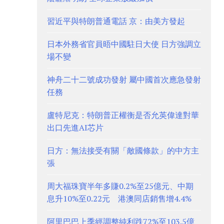
習近平與特朗普通電話 京：由美方發起
日本外務省官員晤中國駐日大使 日方強調立
場不變
神舟二十二號成功發射 屬中國首次應急發射
任務
盧特尼克：特朗普正權衡是否允英偉達對華
出口先進AI芯片
日方：無法接受有關「敵國條款」的中方主
張
周大福珠寶半年多賺0.2%至25億元、中期
息升10%至0.22元 港澳同店銷售增4.4%
阿里巴巴上季經調整純利跌72%至103.5億