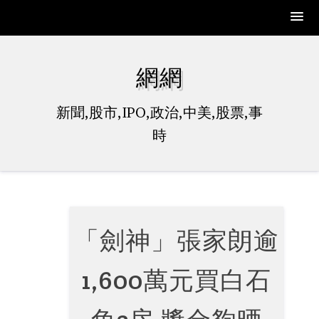
Skip
to
網網
content
新聞,股市,IPO,政治,中美,股票,事
時
「劍神」張家朗逾
1,600萬元買白石