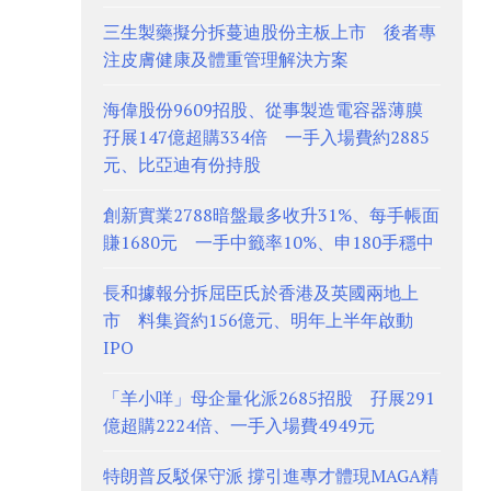
三生製藥擬分拆蔓迪股份主板上市 後者專
注皮膚健康及體重管理解決方案
海偉股份9609招股、從事製造電容器薄膜
孖展147億超購334倍 一手入場費約2885
元、比亞迪有份持股
創新實業2788暗盤最多收升31%、每手帳面
賺1680元 一手中籤率10%、申180手穩中
長和據報分拆屈臣氏於香港及英國兩地上
市 料集資約156億元、明年上半年啟動
IPO
「羊小咩」母企量化派2685招股 孖展291
億超購2224倍、一手入場費4949元
特朗普反駁保守派 撐引進專才體現MAGA精