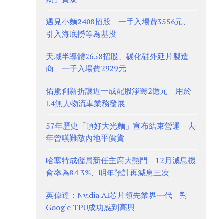
遇見小麵2408招股 一手入場費3556元、
引入海底撈等為基投
天域半導體2658招股、碳化硅外延片製造
商 一手入場費2929元
佑駕創新折讓近一成配股淨籌2億元 用於
L4無人物流車業務發展
57年歷史「頂好大光麵」宣布結束營運 去
年曾嘆難敵內地平價貨
哈塞特成儲局新任主席大熱門 12月減息機
會率為84.3%、明年預計再減息三次
英偉達：Nvidia AI芯片領先業界一代 對
Google TPU成功感到高興