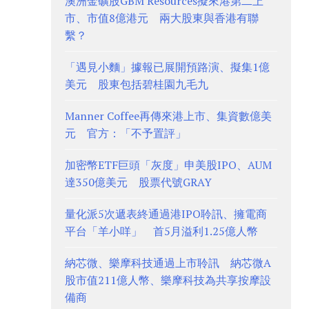
澳洲金礦股GBM Resources擬來港第二上
市、市值8億港元 兩大股東與香港有聯
繫？
「遇見小麵」據報已展開預路演、擬集1億
美元 股東包括碧桂園九毛九
Manner Coffee再傳來港上市、集資數億美
元 官方：「不予置評」
加密幣ETF巨頭「灰度」申美股IPO、AUM
達350億美元 股票代號GRAY
量化派5次遞表終通過港IPO聆訊、擁電商
平台「羊小咩」 首5月溢利1.25億人幣
納芯微、樂摩科技通過上市聆訊 納芯微A
股市值211億人幣、樂摩科技為共享按摩設
備商