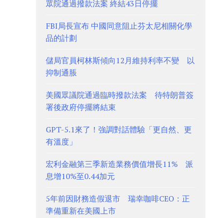
眾院通過撥款法案 終結43日停擺
FBI局長宣布 中國同意阻止芬太尼相關化學
品的計劃
儲局官員柯林斯傾向12月維持利率不變 以
抑制通脹
美國眾議院通過臨時撥款法案 待特朗普簽
署後政府停擺將結束
GPT-5.1來了！強調對話體驗「更自然、更
有溫度」
宏利金融第三季新造業務價值增長11% 派
息增10%至0.44加元
5年前因財務造假退市 瑞幸咖啡CEO：正
準備重新在美國上市