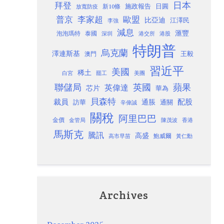
日本
拜登
施政報告
日圓
新10條
放寬防疫
歐盟
普京
李家超
比亞迪
江澤民
李強
減息
滙豐
泡泡瑪特
泰國
深圳
港股
港交所
特朗普
烏克蘭
澤連斯基
澳門
王毅
習近平
美國
稀土
白宮
罷工
美團
聯儲局
蘋果
英國
英偉達
芯片
華為
貝森特
裁員
配股
通脹
訪華
通關
辛偉誠
關稅
阿里巴巴
金價
金管局
香港
陳茂波
馬斯克
騰訊
高盛
高市早苗
鮑威爾
黃仁勳
Archives