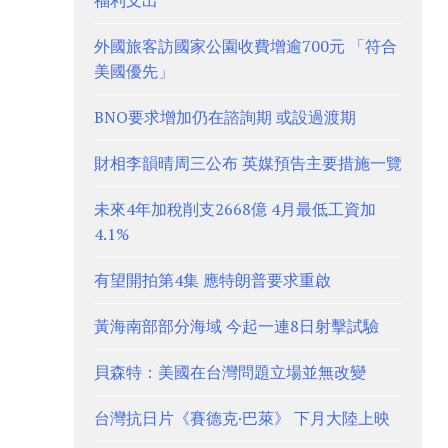
福利支出
外國旅客訪國家公園收費增逾700元 「符合
美國優先」
BNO要求增加仍在諮詢期 或設過渡期
財相李韻晴周三公布 英媒預告主要措施一覽
未來4年加稅削支2668億 4月最低工資加
4.1%
有望開拍第4集 應特朗普要求重啟
黃海南部部分海域 今起一連8日射擊試驗
貝森特：美國在台灣問題立場並無改變
台灣抗日片《賽德克·巴萊》 下月大陸上映