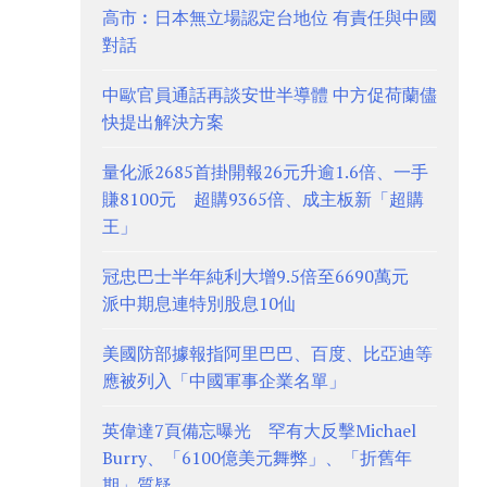
高市︰日本無立場認定台地位 有責任與中國
對話
中歐官員通話再談安世半導體 中方促荷蘭儘
快提出解決方案
量化派2685首掛開報26元升逾1.6倍、一手
賺8100元 超購9365倍、成主板新「超購
王」
冠忠巴士半年純利大增9.5倍至6690萬元
派中期息連特別股息10仙
美國防部據報指阿里巴巴、百度、比亞迪等
應被列入「中國軍事企業名單」
英偉達7頁備忘曝光 罕有大反擊Michael
Burry、「6100億美元舞弊」、「折舊年
期」質疑