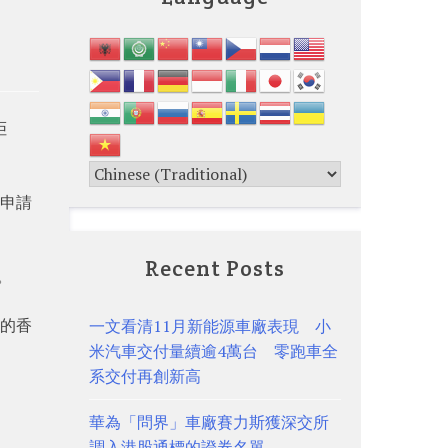
拒
人申請
Recent Posts
。
）的香
一文看清11月新能源車廠表現 小
米汽車交付量續逾4萬台 零跑車全
系交付再創新高
華為「問界」車廠賽力斯獲深交所
調入港股通標的證券名單
。