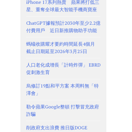
iPhone 17系列熱賣 蘋果將打低三
星、重奪全球最大智能手機商寶座
ChatGPT據報預計2030年至少2.2億
付費用戶 近日新推購物助手功能
螞蟻收購耀才要約時間延長4個月
截止日期延至2026年3月25日
人口老化成增長「計時炸彈」 EBRD
促刺激生育
烏修訂19點和平方案 本周料無「特
澤會」
勒令蘋果Google整頓 打擊冒充政府
詐騙
削政府支出浪費 推日版DOGE