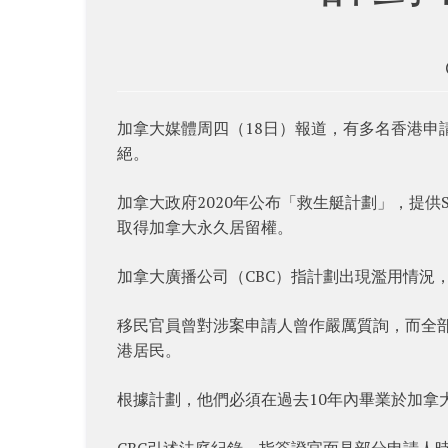
加拿大媒體周四（18日）報道，有多名香港申
絕。
加拿大政府2020年公布「救生艇計劃」，提供St
取得加拿大永久居留權。
加拿大廣播公司（CBC）指計劃出現濫用情況
移民官員曾對涉案申請人曾作嚴厲質詢，而全部申請人
港居民。
根據計劃，他們必須在過去10年內畢業於加拿
CBC引述法庭紀錄，指簽證官面見部分申請人