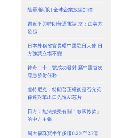
陰霾漸明朗 全球企業放緩加價
習近平與特朗普通電話 京：由美方
發起
日本外務省官員晤中國駐日大使 日
方強調立場不變
神舟二十二號成功發射 屬中國首次
應急發射任務
盧特尼克：特朗普正權衡是否允英
偉達對華出口先進AI芯片
日方：無法接受有關「敵國條款」
的中方主張
周大福珠寶半年多賺0.2%至25億