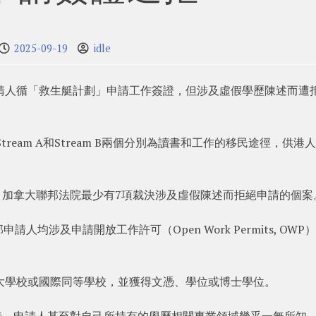
2025-09-19
idle
請人循「救生艇計劃」申請工作簽證，但涉及虛假學歷陳述而遭
ream A和Stream B兩個分別為讀書和工作的移民途徑，供港
，加拿大聯邦法院最少有7項裁決涉及虛假陳述而拒絕申請的個案
均涉及申請開放工作許可（Open Work Permits, OWP
大學校或國際同等學校，並獲得文憑、學位或博士學位。
時，申請人甚至對自己所持有的學歷相關專業領域幾乎一無所知