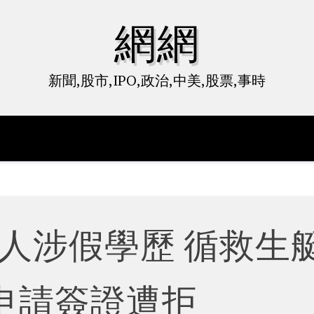
網網
新聞,股市,IPO,政治,中美,股票,事時
人涉假學歷 循救生
申請簽證遭拒