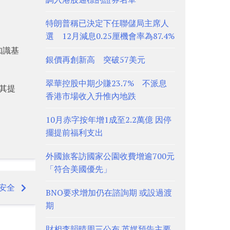
特朗普稱已決定下任聯儲局主席人
選 12月減息0.25厘機會率為87.4%
知識基
銀價再創新高 突破57美元
翠華控股中期少賺23.7% 不派息
指其提
香港市場收入升惟內地跌
10月赤字按年增1成至2.2萬億 因停
擺提前福利支出
外國旅客訪國家公園收費增逾700元
「符合美國優先」
安全
BNO要求增加仍在諮詢期 或設過渡
期
財相李韻晴周三公布 英媒預告主要