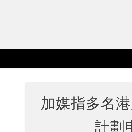
Skip
to
content
加媒指多名港
計劃