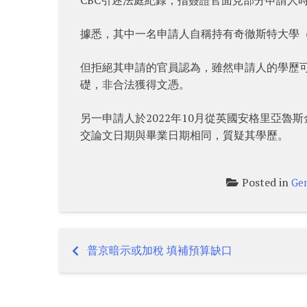
據悉，其中一名申請人自稱持有奇徹斯特大學（Unive
但拒絕其申請的官員認為，雖然申請人的學歷
礎，非合法獲得文憑。
另一申請人於2022年10月從英國安格里亞魯斯金大學（
交論文日期與畢業日期相同，質疑其學歷。
Posted in
Gen
普京暗示或加稅 填補預算缺口
Post
navigation