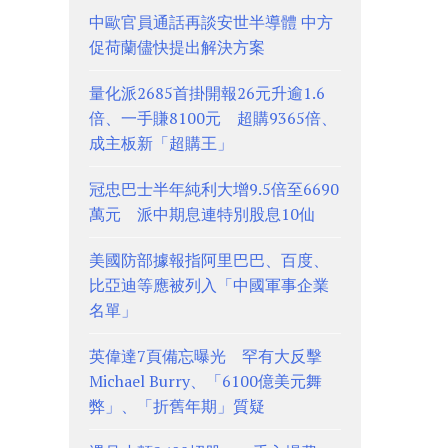
中歐官員通話再談安世半導體 中方
促荷蘭儘快提出解決方案
量化派2685首掛開報26元升逾1.6
倍、一手賺8100元 超購9365倍、
成主板新「超購王」
冠忠巴士半年純利大增9.5倍至6690
萬元 派中期息連特別股息10仙
美國防部據報指阿里巴巴、百度、
比亞迪等應被列入「中國軍事企業
名單」
英偉達7頁備忘曝光 罕有大反擊
Michael Burry、「6100億美元舞
弊」、「折舊年期」質疑