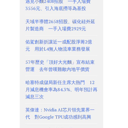
遇見小麵2408招股 一手入場費
3556元、引入海底撈等為基投
天域半導體2658招股、碳化硅外延
片製造商 一手入場費2929元
佑駕創新折讓近一成配股淨籌2億
元 用於L4無人物流車業務發展
57年歷史「頂好大光麵」宣布結束
營運 去年曾嘆難敵內地平價貨
哈塞特成儲局新任主席大熱門 12
月減息機會率為84.3%、明年預計再
減息三次
英偉達：Nvidia AI芯片領先業界一
代 對Google TPU成功感到高興