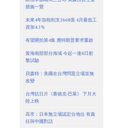
措施一覽
未來4年加稅削支2668億 4月最低工
資加4.1%
有望開拍第4集 應特朗普要求重啟
黃海南部部分海域 今起一連8日射
擊試驗
貝森特：美國在台灣問題立場並無
改變
台灣抗日片《賽德克·巴萊》 下月大
陸上映
高市︰日本無立場認定台地位 有責
任與中國對話