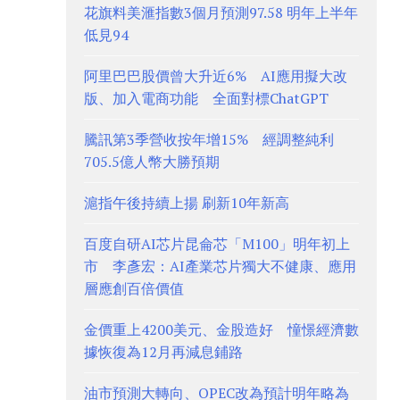
花旗料美滙指數3個月預測97.58 明年上半年
低見94
阿里巴巴股價曾大升近6% AI應用擬大改
版、加入電商功能 全面對標ChatGPT
騰訊第3季營收按年增15% 經調整純利
705.5億人幣大勝預期
滬指午後持續上揚 刷新10年新高
百度自研AI芯片昆侖芯「M100」明年初上
市 李彥宏：AI產業芯片獨大不健康、應用
層應創百倍價值
金價重上4200美元、金股造好 憧憬經濟數
據恢復為12月再減息鋪路
油市預測大轉向、OPEC改為預計明年略為