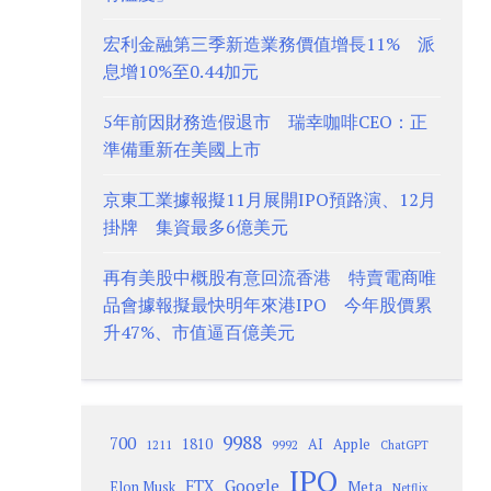
宏利金融第三季新造業務價值增長11% 派
息增10%至0.44加元
5年前因財務造假退市 瑞幸咖啡CEO：正
準備重新在美國上市
京東工業據報擬11月展開IPO預路演、12月
掛牌 集資最多6億美元
再有美股中概股有意回流香港 特賣電商唯
品會據報擬最快明年來港IPO 今年股價累
升47%、市值逼百億美元
9988
700
1810
AI
Apple
1211
9992
ChatGPT
IPO
Google
FTX
Meta
Elon Musk
Netflix