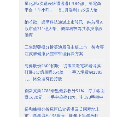
量化派5次遞表終通過港IPO聆訊、擁電商
平台「羊小咩」 首5月溢利1.25億人幣
納芯微、樂摩科技通過上市聆訊 納芯微A
股市值211億人幣、樂摩科技為共享按摩設
備商
三生製藥擬分拆蔓迪股份主板上市 後者專
注皮膚健康及體重管理解決方案
海偉股份9609招股、從事製造電容器薄膜
孖展147億超購334倍 一手入場費約2885
元、比亞迪有份持股
創新實業2788暗盤最多收升31%、每手帳面
賺1680元 一手中籤率10%、申180手穩中
長和據報分拆屈臣氏於香港及英國兩地上
市 料集資約156億元、明年上半年啟動