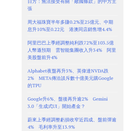
日方：無法接受有關「敵國條款」的中方主
張
周大福珠寶半年多賺0.2%至25億元、中期
息升10%至0.22元 港澳同店銷售增4.4%
阿里巴巴上季經調整純利跌72%至103.5億
人幣遜預期 雲智能集團收入升34% 阿里
美股盤前升4%
Alphabet夜盤再升3%、英偉達NVDA跌
2% META傳洽談斥數十億美元購Google
的TPU
Google升6%、盤後再升逾2% Gemini
3.0「生成式UI」開始產金？
蔚來上季經調整虧損收窄近四成、盤前彈逾
4% 毛利率升至13.9%