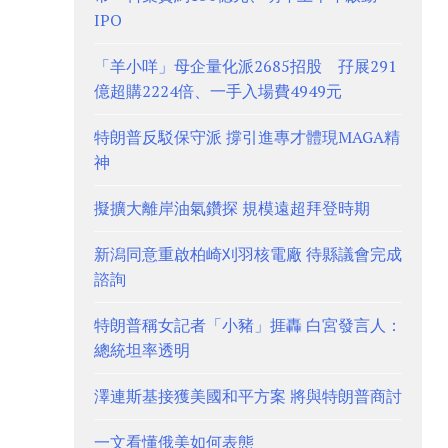
IPO
「羊小咩」母企量化派2685招股 孖展291
億超購2224倍、一手入場費4949元
特朗普反駁保守派 撐引進專才體現MAGA精
神
擬擴大離岸油氣鑽探 規模遠超拜登時期
新潟同意重啟柏崎刈羽核電廠 待縣議會完成
諮詢
特朗普稱女記者「小豬」捱轟 白宮發言人：
總統坦率透明
澤連斯基接獲美國和平方案 將與特朗普商討
一文看懂俄美如何表態