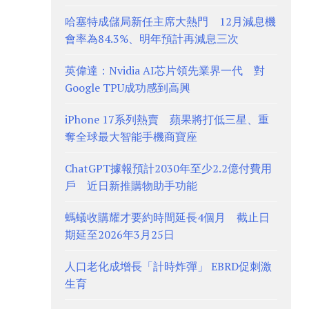
哈塞特成儲局新任主席大熱門 12月減息機
會率為84.3%、明年預計再減息三次
英偉達：Nvidia AI芯片領先業界一代 對
Google TPU成功感到高興
iPhone 17系列熱賣 蘋果將打低三星、重
奪全球最大智能手機商寶座
ChatGPT據報預計2030年至少2.2億付費用
戶 近日新推購物助手功能
螞蟻收購耀才要約時間延長4個月 截止日
期延至2026年3月25日
人口老化成增長「計時炸彈」 EBRD促刺激
生育