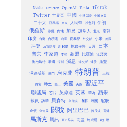
TikTok
Tesla
OpenAI
Nvidia
Omicron
Twitter
中國
世界盃
中國GDP
中國旅客
二十大
伊朗
人民幣
以色列
亞馬遜
京東
俄羅斯
加息
加拿大
南韓
內地
停擺
北京
印度
小米
台灣
台積電
哈里
商務部
外交部
德國
日本
拜登
施政報告
日圓
新10條
放寬防疫
歐盟
普京
李家超
比亞迪
江澤民
李強
減息
滙豐
泡泡瑪特
泰國
深圳
港股
港交所
特朗普
烏克蘭
澤連斯基
澳門
王毅
習近平
美國
稀土
白宮
罷工
美團
聯儲局
蘋果
英國
英偉達
芯片
華為
貝森特
裁員
配股
通脹
訪華
通關
辛偉誠
關稅
阿里巴巴
金價
金管局
香港
陳茂波
馬斯克
騰訊
高盛
高市早苗
鮑威爾
黃仁勳