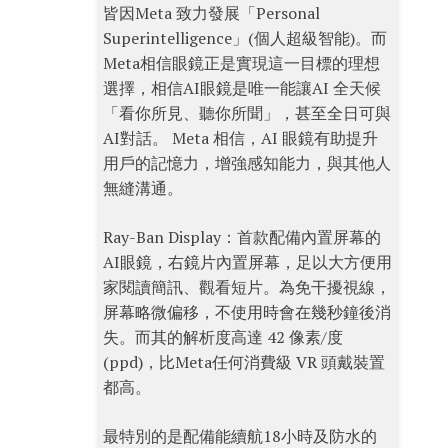
皆因Meta 致力發展「Personal
Superintelligence」(個人超級智能)。而
Meta相信眼鏡正是實現這一目標的理想
選擇，相信AI眼鏡是唯一能讓AI 全天候
「看你所見、聽你所聞」，甚至全日可與
AI對話。 Meta 相信，AI 眼鏡有助提升
用戶的記憶力，增強感知能力，與其他人
無縫溝通。
Ray-Ban Display：首款配備內置屏幕的
AI眼鏡，右鏡片內置屏幕，足以大方便用
家閱讀簡訊、觀看短片。為免干擾視線，
屏幕略微偏移，不使用時會在幾秒鐘後消
失。而其的解析度高達 42 像素/度
(ppd)，比Meta任何消費級 VR 頭戴裝置
都高。
最特別的是配備能續航18小時及防水的