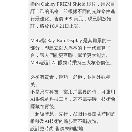
換的 Oakley PRIZM Shield 鏡片，用家自
訂自己的風格，並根據不同的光線條件進
行最佳化。售價 499 美元，現已開放預
訂，將於10月21日上架。
Meta指 Ray-Ban Display 是其願景的一
部分，即建立以人為本的下一代運算平
台，讓人們能更互聯，賦予更大能力。
Meta設計 AI 眼鏡時秉持三大核心價值。
必須有質素，輕巧、舒適，並且外觀精
美。
不是只有科技，當用戶需要的時，可運用
AI眼鏡的科技工具，若不需要時，技術會
隱藏在背後。
「超級智慧」先行，AI眼鏡要隨著時間的
推移及AI技術的進步而不斷改進。
設計更時尚 售價未夠貼地