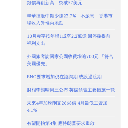
銀價再創新高 突破57美元
翠華控股中期少賺23.7% 不派息 香港市
場收入升惟內地跌
10月赤字按年增1成至2.2萬億 因停擺提前
福利支出
外國旅客訪國家公園收費增逾700元 「符合
美國優先」
BNO要求增加仍在諮詢期 或設過渡期
財相李韻晴周三公布 英媒預告主要措施一覽
未來4年加稅削支2668億 4月最低工資加
4.1%
有望開拍第4集 應特朗普要求重啟