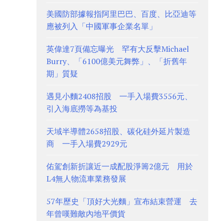
美國防部據報指阿里巴巴、百度、比亞迪等
應被列入「中國軍事企業名單」
英偉達7頁備忘曝光 罕有大反擊Michael
Burry、「6100億美元舞弊」、「折舊年
期」質疑
遇見小麵2408招股 一手入場費3556元、
引入海底撈等為基投
天域半導體2658招股、碳化硅外延片製造
商 一手入場費2929元
佑駕創新折讓近一成配股淨籌2億元 用於
L4無人物流車業務發展
57年歷史「頂好大光麵」宣布結束營運 去
年曾嘆難敵內地平價貨