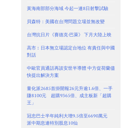
黃海南部部分海域 今起一連8日射擊試驗
貝森特：美國在台灣問題立場並無改變
台灣抗日片《賽德克·巴萊》 下月大陸上映
高市︰日本無立場認定台地位 有責任與中國
對話
中歐官員通話再談安世半導體 中方促荷蘭儘
快提出解決方案
量化派2685首掛開報26元升逾1.6倍、一手
賺8100元 超購9365倍、成主板新「超購
王」
冠忠巴士半年純利大增9.5倍至6690萬元
派中期息連特別股息10仙