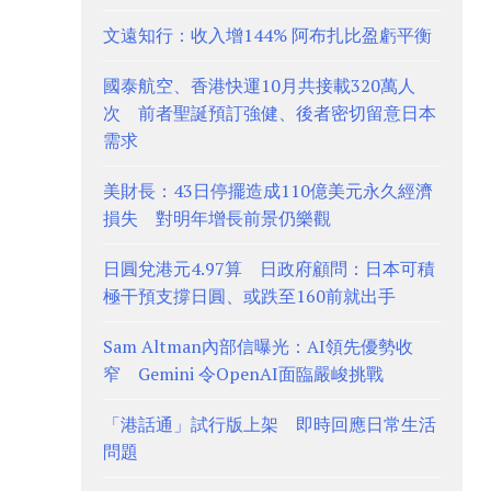
文遠知行：收入增144% 阿布扎比盈虧平衡
國泰航空、香港快運10月共接載320萬人
次 前者聖誕預訂強健、後者密切留意日本
需求
美財長：43日停擺造成110億美元永久經濟
損失 對明年增長前景仍樂觀
日圓兌港元4.97算 日政府顧問：日本可積
極干預支撐日圓、或跌至160前就出手
Sam Altman內部信曝光：AI領先優勢收
窄 Gemini 令OpenAI面臨嚴峻挑戰
「港話通」試行版上架 即時回應日常生活
問題