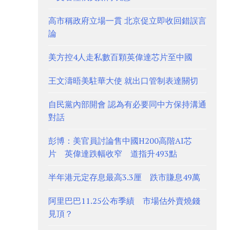
高市稱政府立場一貫 北京促立即收回錯誤言
論
美方控4人走私數百顆英偉達芯片至中國
王文濤晤美駐華大使 就出口管制表達關切
自民黨內部開會 認為有必要同中方保持溝通
對話
彭博：美官員討論售中國H200高階AI芯
片 英偉達跌幅收窄 道指升493點
半年港元定存息最高3.3厘 跌市賺息49萬
阿里巴巴11.25公布季績 市場估外賣燒錢
見頂？