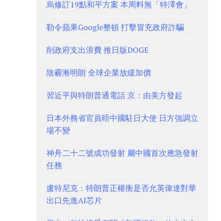
烏修訂19點和平方案 本周料無「特澤會」
勒令蘋果Google整頓 打擊冒充政府詐騙
削政府支出浪費 推日版DOGE
陰霾漸明朗 全球企業放緩加價
習近平與特朗普通電話 京：由美方發起
日本外務省官員晤中國駐日大使 日方強調立
場不變
神舟二十二號成功發射 屬中國首次應急發射
任務
盧特尼克：特朗普正權衡是否允英偉達對華
出口先進AI芯片