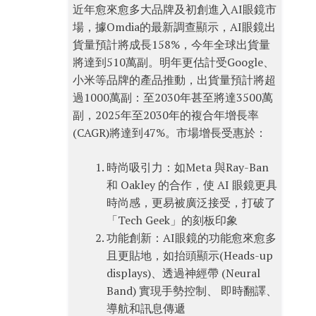
近年愈來愈多大品牌及初創進入AI眼鏡市
場，據Omdia的最新調查顯示，AI眼鏡出
貨量預計將成長158%，今年全球出貨量
將達到510萬副。明年更估計受Google、
小米等品牌的產品推動，出貨量預計將超
過1000萬副：至2030年甚至將達3500萬
副，2025年至2030年的複合年增長率
(CAGR)將達到47%。市場增長受惠於：
時尚吸引力：如Meta 與Ray-Ban
和 Oakley 的合作，使 AI 眼鏡更具
時尚感，更易被廣泛接受，打破了
「Tech Geek」的刻板印象
功能創新：AI眼鏡的功能愈來愈多
且更貼地，如抬頭顯示(Heads-up
displays)、透過神經帶 (Neural
Band) 實現手勢控制、 即時翻譯、
導航和訊息傳遞