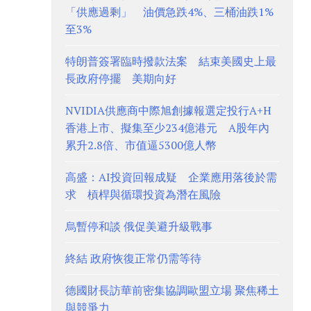
「供應過剩」 油價急跌4%、三桶油跌1%
至3%
特朗普簽署臨時撥款法案 結束美國史上最
長政府停擺 美期向好
NVIDIA供應商中際旭創據報選定投行A+H
香港上市、擬集至少234億港元 A股年內
累升2.8倍、市值逼5300億人幣
高盛：AI投資回報成疑 企業應用落後於需
求 槓桿與循環投資為潛在風險
烏暫停和談 俄促美避升級戰事
終結 政府恢復正常仍需等待
德國財長訪華前密集協調歐盟立場 聚焦稀土
與競爭力