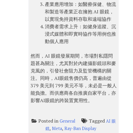
產業應用增加：如醫療保健、物流
和製造等產業正在擁抱 AI 眼鏡，
以實現免持資料存取和遠端協作
消費者需求上升：如健身追蹤、沉
浸式媒體和即實時協作等用例也推
動個人應用
然而，AI 眼鏡發展期間，市場對私隱問
題甚為關注，尤其對於內建攝影鏡頭和麥
克風的，引發社會阻力及監管機構的關
注。同時，AI眼鏡售價仍高，普遍由從
379 美元到 799 美元不等，未必是一般人
能負擔。而供應商各自推廣自家平台，亦
影響AI眼鏡的跨裝置實用性。
Posted in
Tagged
General
AI 眼
,
,
鏡
Meta
Ray-Ban Display