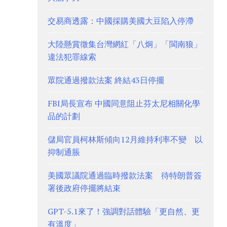
交易商透露：中國採購美國大豆陷入停滯
大陸懸賞徵集台灣網紅「八炯」「閩南狼」
違法犯罪線索
眾院通過撥款法案 終結43日停擺
FBI局長宣布 中國同意阻止芬太尼相關化學
品的計劃
儲局官員柯林斯傾向12月維持利率不變 以
抑制通脹
美國眾議院通過臨時撥款法案 待特朗普簽
署後政府停擺將結束
GPT-5.1來了！強調對話體驗「更自然、更
有溫度」