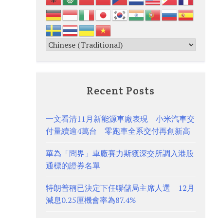
Recent Posts
一文看清11月新能源車廠表現 小米汽車交
付量續逾4萬台 零跑車全系交付再創新高
華為「問界」車廠賽力斯獲深交所調入港股
通標的證券名單
特朗普稱已決定下任聯儲局主席人選 12月
減息0.25厘機會率為87.4%