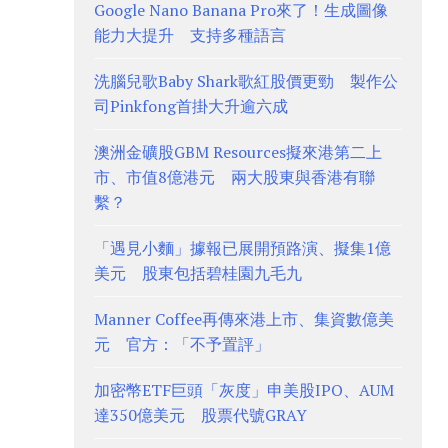
Google Nano Banana Pro來了！生成圖像
能力大提升 支持多種語言
洗腦兒歌Baby Shark歌紅股價更勁 製作公
司Pinkfong首掛大升逾六成
澳洲金礦股GBM Resources擬來港第二上
市、市值8億港元 兩大股東與香港有聯
繫？
「遇見小麵」據報已展開預路演、擬集1億
美元 股東包括碧桂園九毛九
Manner Coffee再傳來港上市、集資數億美
元 官方：「不予置評」
加密幣ETF巨頭「灰度」申美股IPO、AUM
達350億美元 股票代號GRAY