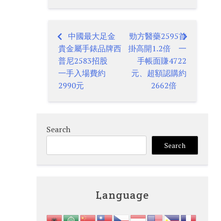
中國最大足金
勁方醫藥2595首
Post
貴金屬手錶品牌西
掛高開1.2倍 一
navigation
普尼2583招股
手帳面賺4722
一手入場費約
元、超額認購約
2990元
2662倍
Search
Search
Language