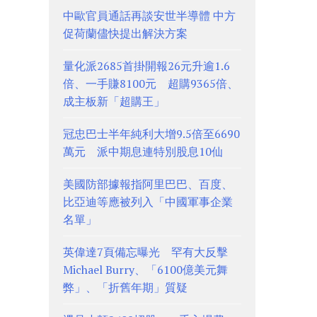
中歐官員通話再談安世半導體 中方
促荷蘭儘快提出解決方案
量化派2685首掛開報26元升逾1.6
倍、一手賺8100元 超購9365倍、
成主板新「超購王」
冠忠巴士半年純利大增9.5倍至6690
萬元 派中期息連特別股息10仙
美國防部據報指阿里巴巴、百度、
比亞迪等應被列入「中國軍事企業
名單」
英偉達7頁備忘曝光 罕有大反擊
Michael Burry、「6100億美元舞
弊」、「折舊年期」質疑