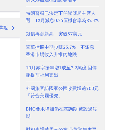
特朗普稱已決定下任聯儲局主席人
選 12月減息0.25厘機會率為87.4%
焦點
銀價再創新高 突破57美元
翠華控股中期少賺23.7% 不派息
香港市場收入升惟內地跌
10月赤字按年增1成至2.2萬億 因停
擺提前福利支出
外國旅客訪國家公園收費增逾700元
「符合美國優先」
BNO要求增加仍在諮詢期 或設過渡
期
財相李韻晴周三公布 英媒預告主要