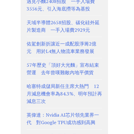
遇見小麵2408招股 一手入場費
3556元、引入海底撈等為基投
天域半導體2658招股、碳化硅外延
片製造商 一手入場費2929元
佑駕創新折讓近一成配股淨籌2億
元 用於L4無人物流車業務發展
57年歷史「頂好大光麵」宣布結束
營運 去年曾嘆難敵內地平價貨
哈塞特成儲局新任主席大熱門 12
月減息機會率為84.3%、明年預計再
減息三次
英偉達：Nvidia AI芯片領先業界一
代 對Google TPU成功感到高興