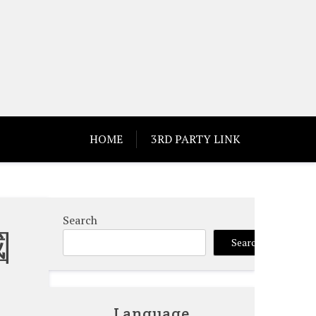
HOME
3RD PARTY LINK
Search
國
Search
Language