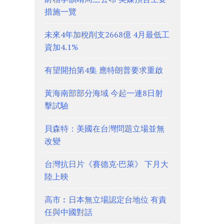
措施一覽
未來4年加稅削支2668億 4月最低工
資加4.1%
有望開拍第4集 應特朗普要求重啟
黃海南部部分海域 今起一連8日射
擊試驗
貝森特：美國在台灣問題立場並無
改變
台灣抗日片《賽德克·巴萊》 下月大
陸上映
高市︰日本無立場認定台地位 有責
任與中國對話