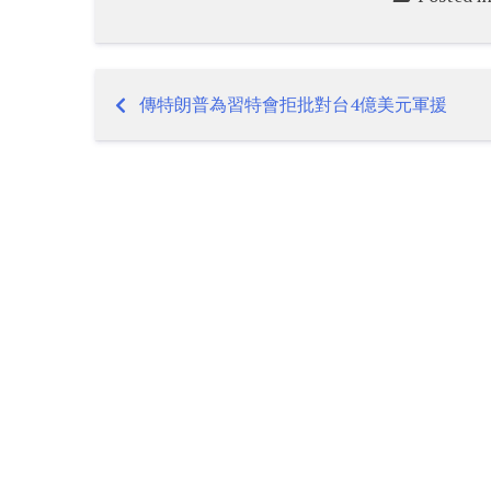
傳特朗普為習特會拒批對台4億美元軍援
Post
navigation