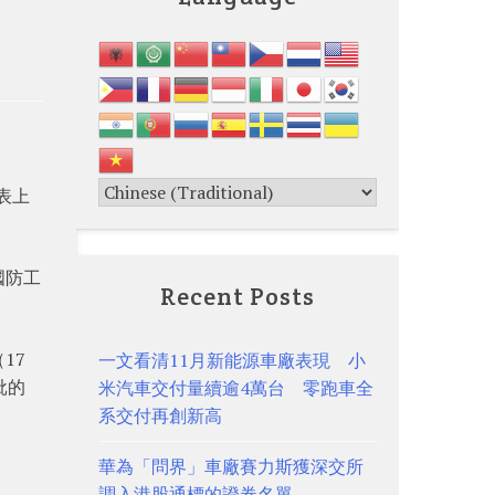
表上
國防工
Recent Posts
17
一文看清11月新能源車廠表現 小
批的
米汽車交付量續逾4萬台 零跑車全
系交付再創新高
華為「問界」車廠賽力斯獲深交所
調入港股通標的證券名單