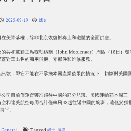
2025-09-19
idle
司在美降落權，除非北京恢復對稀土和磁體的全面供應。
和黨籍主席穆勒納爾（John Moolenaar）周四（18日）發
涵蓋對華出售的商用飛機、零部件和維修服務。
確訊號，即它不能在不承擔本國產業後果的情況下，切斷對美國
公司目前僅運營獲准飛往中國的部分航班。美國運輸部本周三（
空和達美航空每周合計僅執飛48趟往返中國的航班，遠低於獲
之持平。
n
Tagged
,
General
稀土
議員