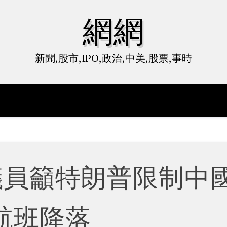
網網
新聞,股市,IPO,政治,中美,股票,事時
議員籲特朗普限制中
航班降落