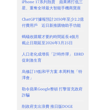
iPhone 17系列熱賣 蘋果將打低三
星、重奪全球最大智能手機商寶座
ChatGPT據報預計2030年至少2.2億
付費用戶 近日新推購物助手功能
螞蟻收購耀才要約時間延長4個月
截止日期延至2026年3月25日
人口老化成增長「計時炸彈」 EBRD
促刺激生育
烏修訂19點和平方案 本周料無「特
澤會」
勒令蘋果Google整頓 打擊冒充政府
詐騙
削政府支出浪費 推日版DOGE