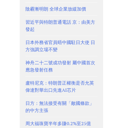
陰霾漸明朗 全球企業放緩加價
習近平與特朗普通電話 京：由美方
發起
日本外務省官員晤中國駐日大使 日
方強調立場不變
神舟二十二號成功發射 屬中國首次
應急發射任務
盧特尼克：特朗普正權衡是否允英
偉達對華出口先進AI芯片
日方：無法接受有關「敵國條款」
的中方主張
周大福珠寶半年多賺0.2%至25億