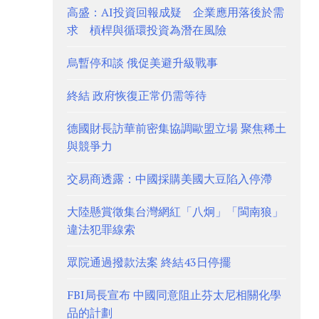
高盛：AI投資回報成疑 企業應用落後於需
求 槓桿與循環投資為潛在風險
烏暫停和談 俄促美避升級戰事
終結 政府恢復正常仍需等待
德國財長訪華前密集協調歐盟立場 聚焦稀土
與競爭力
交易商透露：中國採購美國大豆陷入停滯
大陸懸賞徵集台灣網紅「八炯」「閩南狼」
違法犯罪線索
眾院通過撥款法案 終結43日停擺
FBI局長宣布 中國同意阻止芬太尼相關化學
品的計劃