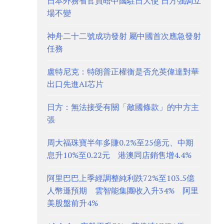
日本外務省官員晤中國駐日大使 日方強調立
場不變
神舟二十二號成功發射 屬中國首次應急發射
任務
盧特尼克：特朗普正權衡是否允英偉達對華
出口先進AI芯片
日方：無法接受有關「敵國條款」的中方主
張
周大福珠寶半年多賺0.2%至25億元、中期
息升10%至0.22元 港澳同店銷售增4.4%
阿里巴巴上季經調整純利跌72%至103.5億
人幣遜預期 雲智能集團收入升34% 阿里
美股盤前升4%