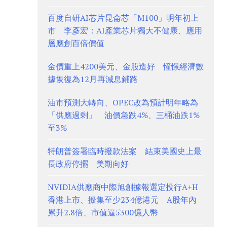
百度自研AI芯片昆侖芯「M100」明年初上
市 李彥宏：AI產業芯片獨大不健康、應用
層應創百倍價值
金價重上4200美元、金股造好 憧憬經濟數
據恢復為12月再減息鋪路
油市預測大轉向、OPEC改為預計明年略為
「供應過剩」 油價急跌4%、三桶油跌1%
至3%
特朗普簽署臨時撥款法案 結束美國史上最
長政府停擺 美期向好
NVIDIA供應商中際旭創據報選定投行A+H
香港上市、擬集至少234億港元 A股年內
累升2.8倍、市值逼5300億人幣