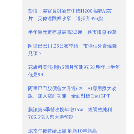
彭博：美官員討論售中國H200高階AI芯
片 英偉達跌幅收窄 道指升493點
半年港元定存息最高3.3厘 跌市賺息49萬
阿里巴巴11.25公布季績 市場估外賣燒錢
見頂？
花旗料美滙指數3個月預測97.58 明年上半年
低見94
阿里巴巴股價曾大升近6% AI應用擬大改
版、加入電商功能 全面對標ChatGPT
騰訊第3季營收按年增15% 經調整純利
705.5億人幣大勝預期
滬指午後持續上揚 刷新10年新高