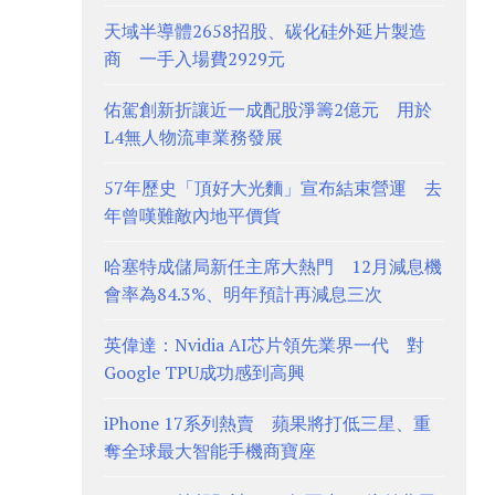
天域半導體2658招股、碳化硅外延片製造
商 一手入場費2929元
佑駕創新折讓近一成配股淨籌2億元 用於
L4無人物流車業務發展
57年歷史「頂好大光麵」宣布結束營運 去
年曾嘆難敵內地平價貨
哈塞特成儲局新任主席大熱門 12月減息機
會率為84.3%、明年預計再減息三次
英偉達：Nvidia AI芯片領先業界一代 對
Google TPU成功感到高興
iPhone 17系列熱賣 蘋果將打低三星、重
奪全球最大智能手機商寶座