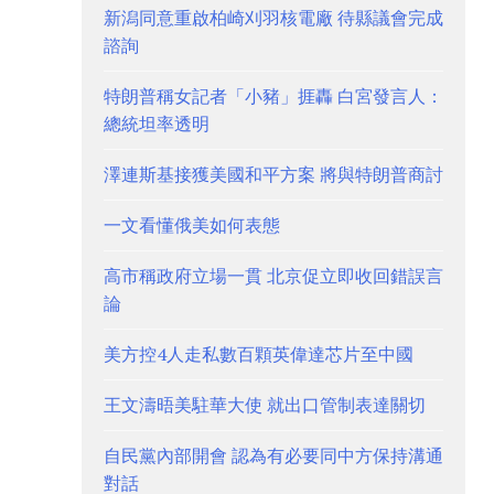
新潟同意重啟柏崎刈羽核電廠 待縣議會完成
諮詢
特朗普稱女記者「小豬」捱轟 白宮發言人：
總統坦率透明
澤連斯基接獲美國和平方案 將與特朗普商討
一文看懂俄美如何表態
高市稱政府立場一貫 北京促立即收回錯誤言
論
美方控4人走私數百顆英偉達芯片至中國
王文濤晤美駐華大使 就出口管制表達關切
自民黨內部開會 認為有必要同中方保持溝通
對話