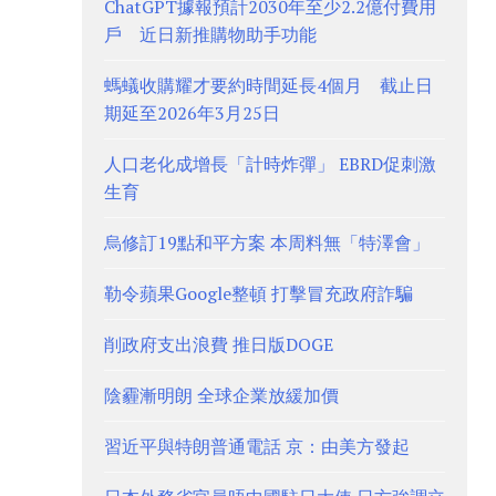
ChatGPT據報預計2030年至少2.2億付費用
戶 近日新推購物助手功能
螞蟻收購耀才要約時間延長4個月 截止日
期延至2026年3月25日
人口老化成增長「計時炸彈」 EBRD促刺激
生育
烏修訂19點和平方案 本周料無「特澤會」
勒令蘋果Google整頓 打擊冒充政府詐騙
削政府支出浪費 推日版DOGE
陰霾漸明朗 全球企業放緩加價
習近平與特朗普通電話 京：由美方發起