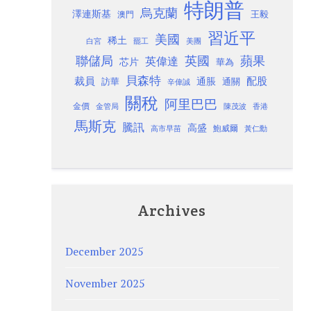
特朗普
烏克蘭
澤連斯基
澳門
王毅
習近平
美國
稀土
白宮
罷工
美團
聯儲局
蘋果
英國
英偉達
芯片
華為
貝森特
裁員
配股
通脹
訪華
通關
辛偉誠
關稅
阿里巴巴
金價
金管局
香港
陳茂波
馬斯克
騰訊
高盛
高市早苗
鮑威爾
黃仁勳
Archives
December 2025
November 2025