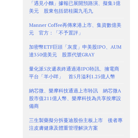
「遇見小麵」據報已展開預路演、擬集1億
美元 股東包括碧桂園九毛九
Manner Coffee再傳來港上市、集資數億美
元 官方：「不予置評」
加密幣ETF巨頭「灰度」申美股IPO、AUM
達350億美元 股票代號GRAY
量化派5次遞表終通過港IPO聆訊、擁電商
平台「羊小咩」 首5月溢利1.25億人幣
納芯微、樂摩科技通過上市聆訊 納芯微A
股市值211億人幣、樂摩科技為共享按摩設
備商
三生製藥擬分拆蔓迪股份主板上市 後者專
注皮膚健康及體重管理解決方案