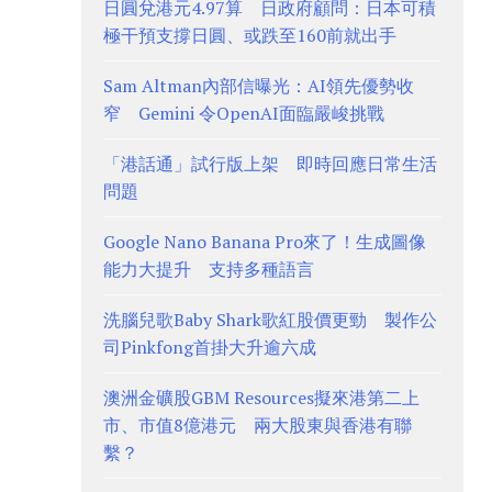
日圓兌港元4.97算 日政府顧問：日本可積
極干預支撐日圓、或跌至160前就出手
Sam Altman內部信曝光：AI領先優勢收
窄 Gemini 令OpenAI面臨嚴峻挑戰
「港話通」試行版上架 即時回應日常生活
問題
Google Nano Banana Pro來了！生成圖像
能力大提升 支持多種語言
洗腦兒歌Baby Shark歌紅股價更勁 製作公
司Pinkfong首掛大升逾六成
澳洲金礦股GBM Resources擬來港第二上
市、市值8億港元 兩大股東與香港有聯
繫？