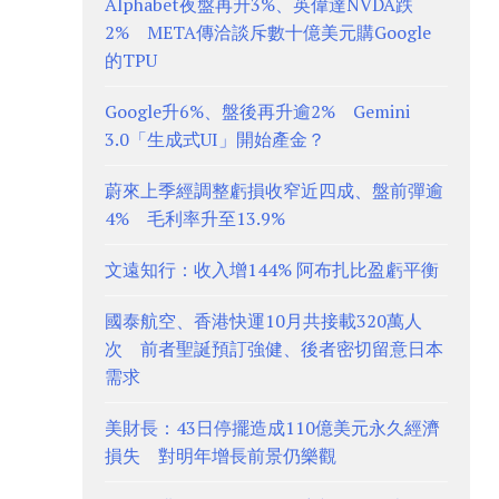
Alphabet夜盤再升3%、英偉達NVDA跌
2% META傳洽談斥數十億美元購Google
的TPU
Google升6%、盤後再升逾2% Gemini
3.0「生成式UI」開始產金？
蔚來上季經調整虧損收窄近四成、盤前彈逾
4% 毛利率升至13.9%
文遠知行：收入增144% 阿布扎比盈虧平衡
國泰航空、香港快運10月共接載320萬人
次 前者聖誕預訂強健、後者密切留意日本
需求
美財長：43日停擺造成110億美元永久經濟
損失 對明年增長前景仍樂觀