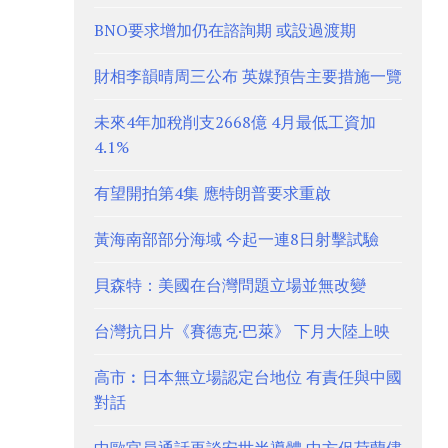
BNO要求增加仍在諮詢期 或設過渡期
財相李韻晴周三公布 英媒預告主要措施一覽
未來4年加稅削支2668億 4月最低工資加
4.1%
有望開拍第4集 應特朗普要求重啟
黃海南部部分海域 今起一連8日射擊試驗
貝森特：美國在台灣問題立場並無改變
台灣抗日片《賽德克·巴萊》 下月大陸上映
高市︰日本無立場認定台地位 有責任與中國
對話