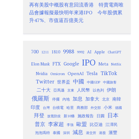
再有美股中概股有意回流香港 特賣電商唯
品會據報擬最快明年來港IPO 今年股價累
升47%、市值逼百億美元
9988
700
1810
AI
Apple
1211
9992
ChatGPT
IPO
Google
FTX
Meta
Elon Musk
Netflix
TikTok
Tesla
OpenAI
Nvidia
Omicron
Twitter
中國
世界盃
中國GDP
中國旅客
二十大
伊朗
人民幣
以色列
亞馬遜
京東
俄羅斯
加息
加拿大
南韓
內地
停擺
北京
印度
小米
台灣
台積電
哈里
商務部
外交部
德國
日本
拜登
施政報告
日圓
新10條
放寬防疫
歐盟
普京
李家超
比亞迪
江澤民
李強
減息
滙豐
泡泡瑪特
泰國
深圳
港股
港交所