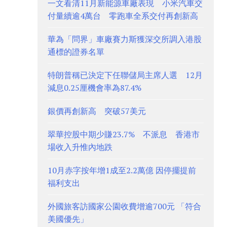
一文看清11月新能源車廠表現 小米汽車交
付量續逾4萬台 零跑車全系交付再創新高
華為「問界」車廠賽力斯獲深交所調入港股
通標的證券名單
特朗普稱已決定下任聯儲局主席人選 12月
減息0.25厘機會率為87.4%
銀價再創新高 突破57美元
翠華控股中期少賺23.7% 不派息 香港市
場收入升惟內地跌
10月赤字按年增1成至2.2萬億 因停擺提前
福利支出
外國旅客訪國家公園收費增逾700元 「符合
美國優先」