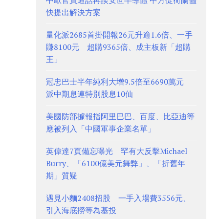
中歐官員通話再談安世半導體 中方促荷蘭儘
快提出解決方案
量化派2685首掛開報26元升逾1.6倍、一手
賺8100元 超購9365倍、成主板新「超購
王」
冠忠巴士半年純利大增9.5倍至6690萬元
派中期息連特別股息10仙
美國防部據報指阿里巴巴、百度、比亞迪等
應被列入「中國軍事企業名單」
英偉達7頁備忘曝光 罕有大反擊Michael
Burry、「6100億美元舞弊」、「折舊年
期」質疑
遇見小麵2408招股 一手入場費3556元、
引入海底撈等為基投