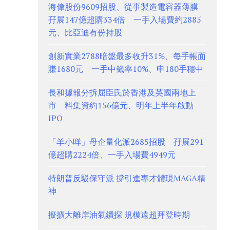
海偉股份9609招股、從事製造電容器薄膜
孖展147億超購334倍 一手入場費約2885
元、比亞迪有份持股
創新實業2788暗盤最多收升31%、每手帳面
賺1680元 一手中籤率10%、申180手穩中
長和據報分拆屈臣氏於香港及英國兩地上
市 料集資約156億元、明年上半年啟動
IPO
「羊小咩」母企量化派2685招股 孖展291
億超購2224倍、一手入場費4949元
特朗普反駁保守派 撐引進專才體現MAGA精
神
擬擴大離岸油氣鑽探 規模遠超拜登時期