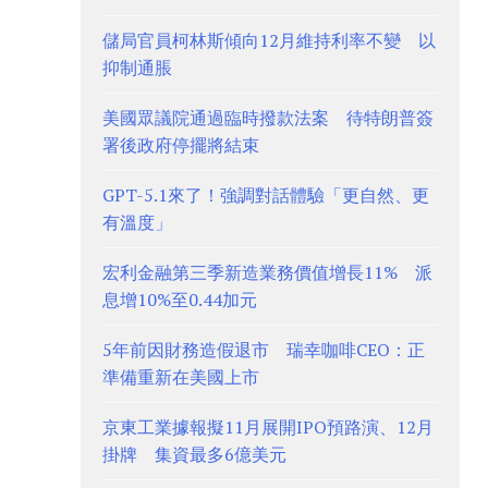
儲局官員柯林斯傾向12月維持利率不變 以
抑制通脹
美國眾議院通過臨時撥款法案 待特朗普簽
署後政府停擺將結束
GPT-5.1來了！強調對話體驗「更自然、更
有溫度」
宏利金融第三季新造業務價值增長11% 派
息增10%至0.44加元
5年前因財務造假退市 瑞幸咖啡CEO：正
準備重新在美國上市
京東工業據報擬11月展開IPO預路演、12月
掛牌 集資最多6億美元