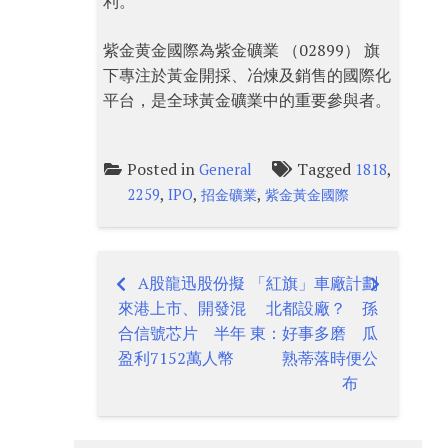
利。
紫金黄金國際為紫金礦業 （02899） 旗
下專注於黃金開採、冶煉及銷售的國際化
平台，是全球黃金礦業中的重要參與者。
Posted in
Tagged
,
General
1818
,
,
,
2259
IPO
招金礦業
紫金黃金國際
A股龍迅股份擬
「紅旗」車廠計劃
Post
來港上市、開發混
北都設廠？ 孫
navigation
合信號芯片 半年
東：好事多磨 瓜
盈利7152萬人幣
熟蒂落時便公
布