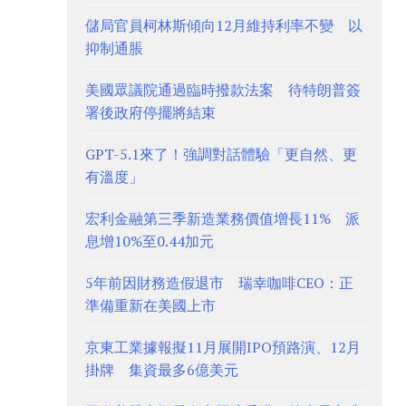
儲局官員柯林斯傾向12月維持利率不變 以
抑制通脹
美國眾議院通過臨時撥款法案 待特朗普簽
署後政府停擺將結束
GPT-5.1來了！強調對話體驗「更自然、更
有溫度」
宏利金融第三季新造業務價值增長11% 派
息增10%至0.44加元
5年前因財務造假退市 瑞幸咖啡CEO：正
準備重新在美國上市
京東工業據報擬11月展開IPO預路演、12月
掛牌 集資最多6億美元