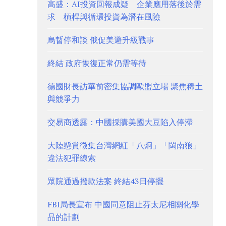
高盛：AI投資回報成疑 企業應用落後於需
求 槓桿與循環投資為潛在風險
烏暫停和談 俄促美避升級戰事
終結 政府恢復正常仍需等待
德國財長訪華前密集協調歐盟立場 聚焦稀土
與競爭力
交易商透露：中國採購美國大豆陷入停滯
大陸懸賞徵集台灣網紅「八炯」「閩南狼」
違法犯罪線索
眾院通過撥款法案 終結43日停擺
FBI局長宣布 中國同意阻止芬太尼相關化學
品的計劃