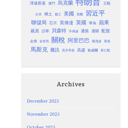
特朗普
烏克蘭
澤連斯基
澳門
王毅
習近平
美國
稀土
白宮
罷工
美團
聯儲局
蘋果
英國
英偉達
芯片
華為
貝森特
裁員
配股
通脹
訪華
通關
辛偉誠
關稅
阿里巴巴
金價
金管局
香港
陳茂波
馬斯克
騰訊
高盛
高市早苗
鮑威爾
黃仁勳
Archives
December 2025
November 2025
October 2025