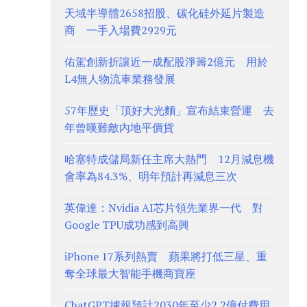
天域半導體2658招股、碳化硅外延片製造
商 一手入場費2929元
佑駕創新折讓近一成配股淨籌2億元 用於
L4無人物流車業務發展
57年歷史「頂好大光麵」宣布結束營運 去
年曾嘆難敵內地平價貨
哈塞特成儲局新任主席大熱門 12月減息機
會率為84.3%、明年預計再減息三次
英偉達：Nvidia AI芯片領先業界一代 對
Google TPU成功感到高興
iPhone 17系列熱賣 蘋果將打低三星、重
奪全球最大智能手機商寶座
ChatGPT據報預計2030年至少2.2億付費用