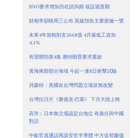
BNO要求增加仍在諮詢期 或設過渡期
財相李韻晴周三公布 英媒預告主要措施一覽
未來4年加稅削支2668億 4月最低工資加
4.1%
有望開拍第4集 應特朗普要求重啟
黃海南部部分海域 今起一連8日射擊試驗
貝森特：美國在台灣問題立場並無改變
台灣抗日片《賽德克·巴萊》 下月大陸上映
高市︰日本無立場認定台地位 有責任與中國
對話
中歐官員通話再談安世半導體 中方促荷蘭儘