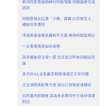
新潟同意重啟柏崎刈羽核電廠 待縣議會完成
諮詢
特朗普稱女記者「小豬」捱轟 白宮發言人：
總統坦率透明
澤連斯基接獲美國和平方案 將與特朗普商討
一文看懂俄美如何表態
高市稱政府立場一貫 北京促立即收回錯誤言
論
美方控4人走私數百顆英偉達芯片至中國
王文濤晤美駐華大使 就出口管制表達關切
自民黨內部開會 認為有必要同中方保持溝通
對話