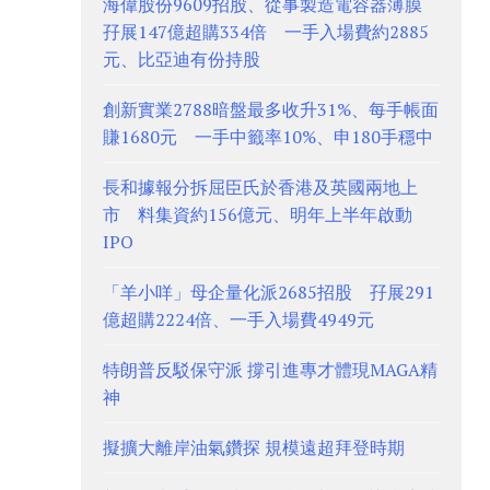
海偉股份9609招股、從事製造電容器薄膜
孖展147億超購334倍 一手入場費約2885
元、比亞迪有份持股
創新實業2788暗盤最多收升31%、每手帳面
賺1680元 一手中籤率10%、申180手穩中
長和據報分拆屈臣氏於香港及英國兩地上
市 料集資約156億元、明年上半年啟動
IPO
「羊小咩」母企量化派2685招股 孖展291
億超購2224倍、一手入場費4949元
特朗普反駁保守派 撐引進專才體現MAGA精
神
擬擴大離岸油氣鑽探 規模遠超拜登時期