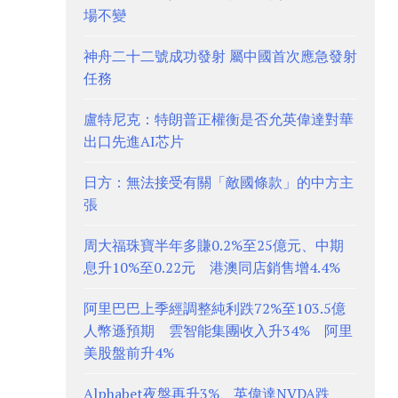
場不變
神舟二十二號成功發射 屬中國首次應急發射
任務
盧特尼克：特朗普正權衡是否允英偉達對華
出口先進AI芯片
日方：無法接受有關「敵國條款」的中方主
張
周大福珠寶半年多賺0.2%至25億元、中期
息升10%至0.22元 港澳同店銷售增4.4%
阿里巴巴上季經調整純利跌72%至103.5億
人幣遜預期 雲智能集團收入升34% 阿里
美股盤前升4%
Alphabet夜盤再升3%、英偉達NVDA跌