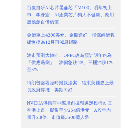
百度自研AI芯片昆侖芯「M100」明年初上
市 李彥宏：AI產業芯片獨大不健康、應用
層應創百倍價值
金價重上4200美元、金股造好 憧憬經濟數
據恢復為12月再減息鋪路
油市預測大轉向、OPEC改為預計明年略為
「供應過剩」 油價急跌4%、三桶油跌1%
至3%
特朗普簽署臨時撥款法案 結束美國史上最
長政府停擺 美期向好
NVIDIA供應商中際旭創據報選定投行A+H
香港上市、擬集至少234億港元 A股年內
累升2.8倍、市值逼5300億人幣