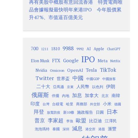
再有美股中概股有意回流香港 特賣電商唯
品會據報擬最快明年來港IPO 今年股價累
升47%、市值逼百億美元
9988
700
1810
AI
Apple
1211
9992
ChatGPT
IPO
Google
FTX
Meta
Elon Musk
Netflix
TikTok
Tesla
OpenAI
Nvidia
Omicron
Twitter
中國
世界盃
中國GDP
中國旅客
二十大
伊朗
人民幣
以色列
亞馬遜
京東
俄羅斯
加息
加拿大
南韓
內地
停擺
北京
印度
小米
台灣
台積電
哈里
商務部
外交部
德國
日本
拜登
施政報告
日圓
新10條
放寬防疫
歐盟
普京
李家超
比亞迪
江澤民
李強
減息
滙豐
泡泡瑪特
泰國
深圳
港股
港交所