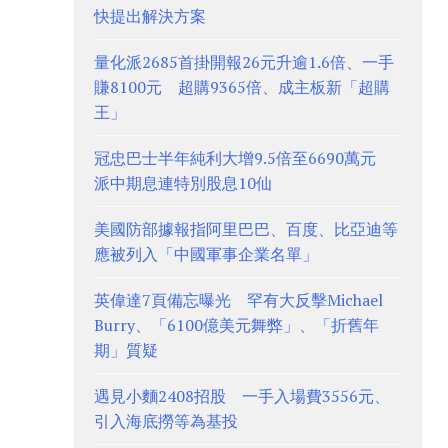
快提出解決方案
量化派2685首掛開報26元升逾1.6倍、一手
賺8100元 超購9365倍、成主板新「超購
王」
冠忠巴士半年純利大增9.5倍至6690萬元
派中期息連特別股息10仙
美國防部據報指阿里巴巴、百度、比亞迪等
應被列入「中國軍事企業名單」
英偉達7頁備忘曝光 罕有大反擊Michael
Burry、「6100億美元舞弊」、「折舊年
期」質疑
遇見小麵2408招股 一手入場費3556元、
引入海底撈等為基投