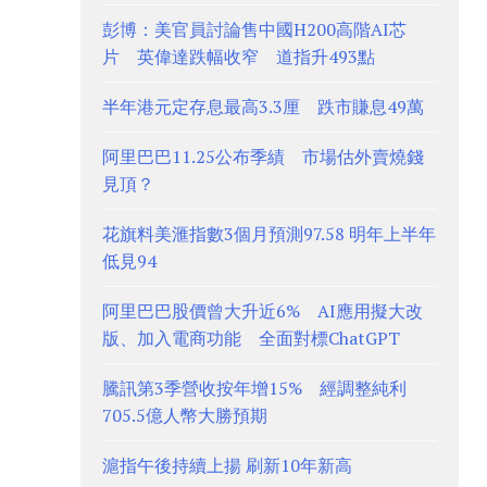
彭博：美官員討論售中國H200高階AI芯
片 英偉達跌幅收窄 道指升493點
半年港元定存息最高3.3厘 跌市賺息49萬
阿里巴巴11.25公布季績 市場估外賣燒錢
見頂？
花旗料美滙指數3個月預測97.58 明年上半年
低見94
阿里巴巴股價曾大升近6% AI應用擬大改
版、加入電商功能 全面對標ChatGPT
騰訊第3季營收按年增15% 經調整純利
705.5億人幣大勝預期
滬指午後持續上揚 刷新10年新高