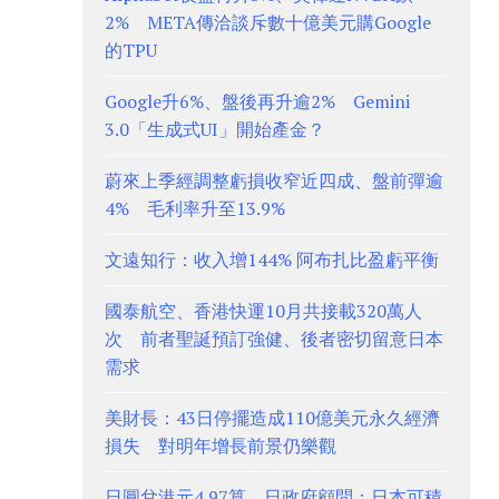
2% META傳洽談斥數十億美元購Google
的TPU
Google升6%、盤後再升逾2% Gemini
3.0「生成式UI」開始產金？
蔚來上季經調整虧損收窄近四成、盤前彈逾
4% 毛利率升至13.9%
文遠知行：收入增144% 阿布扎比盈虧平衡
國泰航空、香港快運10月共接載320萬人
次 前者聖誕預訂強健、後者密切留意日本
需求
美財長：43日停擺造成110億美元永久經濟
損失 對明年增長前景仍樂觀
日圓兌港元4.97算 日政府顧問：日本可積