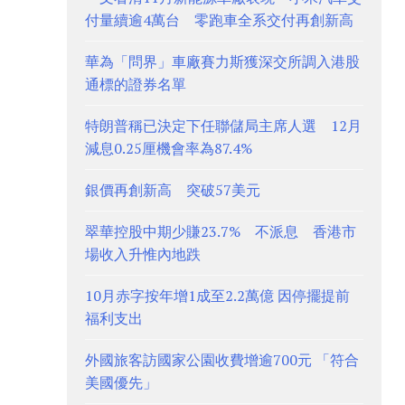
付量續逾4萬台 零跑車全系交付再創新高
華為「問界」車廠賽力斯獲深交所調入港股
通標的證券名單
特朗普稱已決定下任聯儲局主席人選 12月
減息0.25厘機會率為87.4%
銀價再創新高 突破57美元
翠華控股中期少賺23.7% 不派息 香港市
場收入升惟內地跌
10月赤字按年增1成至2.2萬億 因停擺提前
福利支出
外國旅客訪國家公園收費增逾700元 「符合
美國優先」