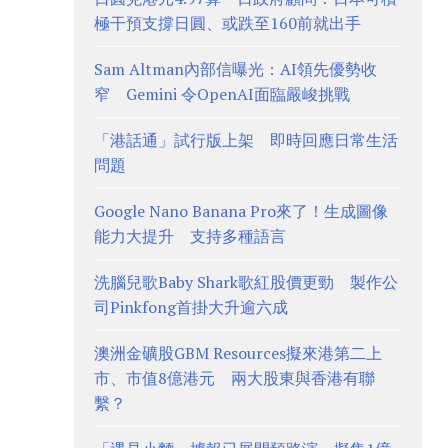
極干預支撐日圓、或跌至160前就出手
Sam Altman內部信曝光：AI領先優勢收
窄 Gemini 令OpenAI面臨嚴峻挑戰
「港話通」試行版上架 即時回應日常生活
問題
Google Nano Banana Pro來了！生成圖像
能力大提升 支持多種語言
洗腦兒歌Baby Shark歌紅股價更勁 製作公
司Pinkfong首掛大升逾六成
澳洲金礦股GBM Resources擬來港第二上
市、市值8億港元 兩大股東與香港有聯
繫？