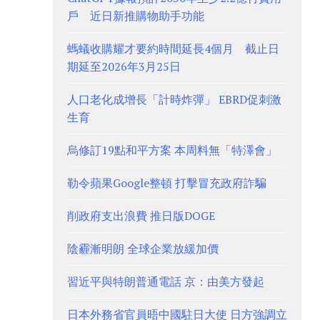
戶 近日新推購物助手功能
螞蟻收購耀才要約時間延長4個月 截止日
期延至2026年3月25日
人口老化成增長「計時炸彈」 EBRD促刺激
生育
烏修訂19點和平方案 本周料無「特澤會」
勒令蘋果Google整頓 打擊冒充政府詐騙
削政府支出浪費 推日版DOGE
陰霾漸明朗 全球企業放緩加價
習近平與特朗普通電話 京：由美方發起
日本外務省官員晤中國駐日大使 日方強調立