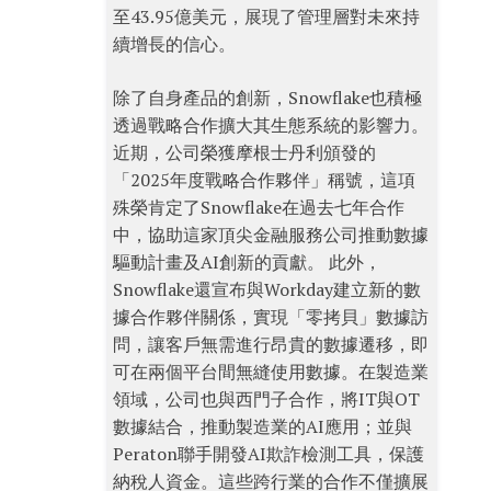
至43.95億美元，展現了管理層對未來持
續增長的信心。
除了自身產品的創新，Snowflake也積極
透過戰略合作擴大其生態系統的影響力。
近期，公司榮獲摩根士丹利頒發的
「2025年度戰略合作夥伴」稱號，這項
殊榮肯定了Snowflake在過去七年合作
中，協助這家頂尖金融服務公司推動數據
驅動計畫及AI創新的貢獻。 此外，
Snowflake還宣布與Workday建立新的數
據合作夥伴關係，實現「零拷貝」數據訪
問，讓客戶無需進行昂貴的數據遷移，即
可在兩個平台間無縫使用數據。在製造業
領域，公司也與西門子合作，將IT與OT
數據結合，推動製造業的AI應用；並與
Peraton聯手開發AI欺詐檢測工具，保護
納稅人資金。這些跨行業的合作不僅擴展