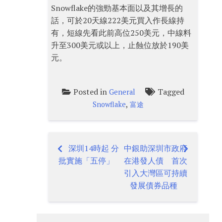
Snowflake的強勁基本面以及其增長的
話，可於20天線222美元買入作長線持
有，短線先看此前高位250美元，中線料
升至300美元或以上，止蝕位放於190美
元。
Posted in
Tagged
General
,
Snowflake
富途
深圳14時起 分
中銀助深圳市政府
Post
批實施「五停」
在港發人債 首次
navigation
引入大灣區可持續
發展債券品種