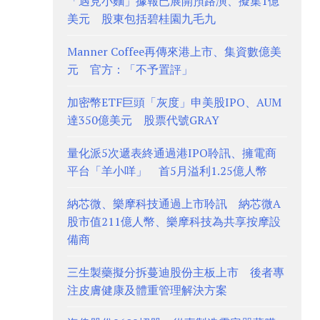
「遇見小麵」據報已展開預路演、擬集1億
美元 股東包括碧桂園九毛九
Manner Coffee再傳來港上市、集資數億美
元 官方：「不予置評」
加密幣ETF巨頭「灰度」申美股IPO、AUM
達350億美元 股票代號GRAY
量化派5次遞表終通過港IPO聆訊、擁電商
平台「羊小咩」 首5月溢利1.25億人幣
納芯微、樂摩科技通過上市聆訊 納芯微A
股市值211億人幣、樂摩科技為共享按摩設
備商
三生製藥擬分拆蔓迪股份主板上市 後者專
注皮膚健康及體重管理解決方案