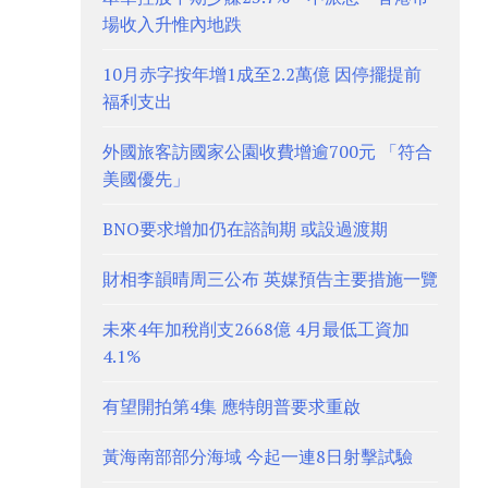
場收入升惟內地跌
10月赤字按年增1成至2.2萬億 因停擺提前
福利支出
外國旅客訪國家公園收費增逾700元 「符合
美國優先」
BNO要求增加仍在諮詢期 或設過渡期
財相李韻晴周三公布 英媒預告主要措施一覽
未來4年加稅削支2668億 4月最低工資加
4.1%
有望開拍第4集 應特朗普要求重啟
黃海南部部分海域 今起一連8日射擊試驗