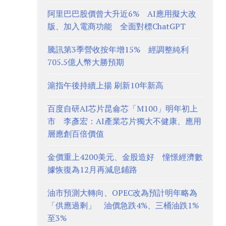
阿里巴巴股價曾大升近6% AI應用擬大改
版、加入電商功能 全面對標ChatGPT
騰訊第3季營收按年增15% 經調整純利
705.5億人幣大勝預期
滬指午後持續上揚 刷新10年新高
百度自研AI芯片昆侖芯「M100」明年初上
市 李彥宏：AI產業芯片獨大不健康、應用
層應創百倍價值
金價重上4200美元、金股造好 憧憬經濟數
據恢復為12月再減息鋪路
油市預測大轉向、OPEC改為預計明年略為
「供應過剩」 油價急跌4%、三桶油跌1%
至3%