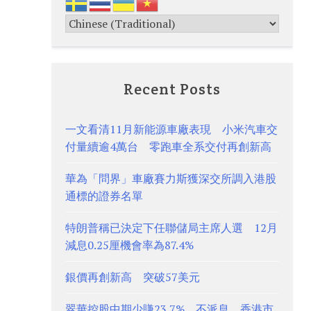
Recent Posts
一文看清11月新能源車廠表現 小米汽車交
付量續逾4萬台 零跑車全系交付再創新高
華為「問界」車廠賽力斯獲深交所調入港股
通標的證券名單
特朗普稱已決定下任聯儲局主席人選 12月
減息0.25厘機會率為87.4%
銀價再創新高 突破57美元
翠華控股中期少賺23.7% 不派息 香港市