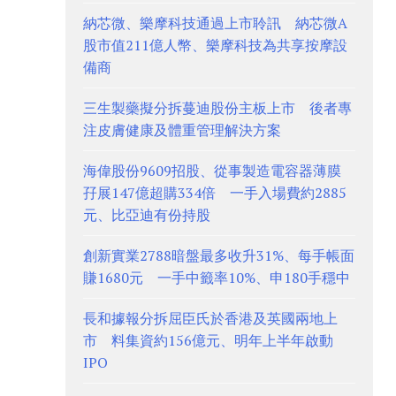
納芯微、樂摩科技通過上市聆訊 納芯微A
股市值211億人幣、樂摩科技為共享按摩設
備商
三生製藥擬分拆蔓迪股份主板上市 後者專
注皮膚健康及體重管理解決方案
海偉股份9609招股、從事製造電容器薄膜
孖展147億超購334倍 一手入場費約2885
元、比亞迪有份持股
創新實業2788暗盤最多收升31%、每手帳面
賺1680元 一手中籤率10%、申180手穩中
長和據報分拆屈臣氏於香港及英國兩地上
市 料集資約156億元、明年上半年啟動
IPO