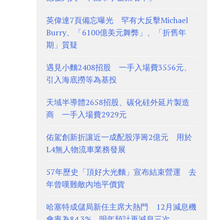
英偉達7頁備忘曝光 罕有大反擊Michael
Burry、「6100億美元舞弊」、「折舊年
期」質疑
遇見小麵2408招股 一手入場費3556元、
引入海底撈等為基投
天域半導體2658招股、碳化硅外延片製造
商 一手入場費2929元
佑駕創新折讓近一成配股淨籌2億元 用於
L4無人物流車業務發展
57年歷史「頂好大光麵」宣布結束營運 去
年曾嘆難敵內地平價貨
哈塞特成儲局新任主席大熱門 12月減息機
會率為84.3%、明年預計再減息三次