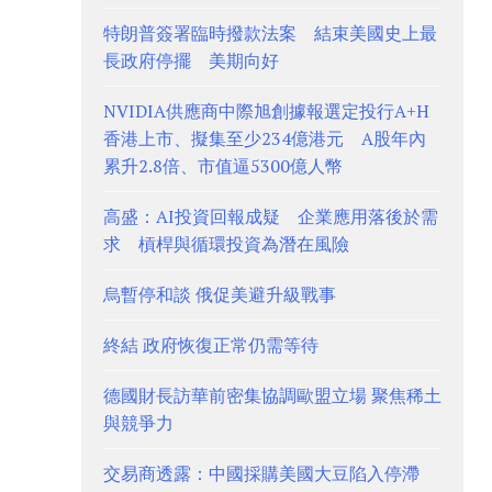
特朗普簽署臨時撥款法案 結束美國史上最
長政府停擺 美期向好
NVIDIA供應商中際旭創據報選定投行A+H
香港上市、擬集至少234億港元 A股年內
累升2.8倍、市值逼5300億人幣
高盛：AI投資回報成疑 企業應用落後於需
求 槓桿與循環投資為潛在風險
烏暫停和談 俄促美避升級戰事
終結 政府恢復正常仍需等待
德國財長訪華前密集協調歐盟立場 聚焦稀土
與競爭力
交易商透露：中國採購美國大豆陷入停滯