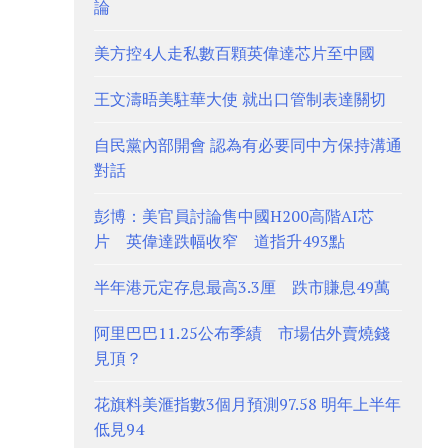
論
美方控4人走私數百顆英偉達芯片至中國
王文濤晤美駐華大使 就出口管制表達關切
自民黨內部開會 認為有必要同中方保持溝通
對話
彭博：美官員討論售中國H200高階AI芯
片 英偉達跌幅收窄 道指升493點
半年港元定存息最高3.3厘 跌市賺息49萬
阿里巴巴11.25公布季績 市場估外賣燒錢
見頂？
花旗料美滙指數3個月預測97.58 明年上半年
低見94