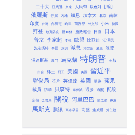
二十大
伊朗
人民幣
以色列
亞馬遜
京東
俄羅斯
加息
加拿大
南韓
內地
停擺
北京
印度
小米
台灣
台積電
哈里
商務部
外交部
德國
日本
拜登
施政報告
日圓
新10條
放寬防疫
歐盟
普京
李家超
比亞迪
江澤民
李強
減息
滙豐
泡泡瑪特
泰國
深圳
港股
港交所
特朗普
烏克蘭
澤連斯基
澳門
王毅
習近平
美國
稀土
白宮
罷工
美團
聯儲局
蘋果
英國
英偉達
芯片
華為
貝森特
裁員
配股
通脹
訪華
通關
辛偉誠
關稅
阿里巴巴
金價
金管局
香港
陳茂波
馬斯克
騰訊
高盛
高市早苗
鮑威爾
黃仁勳