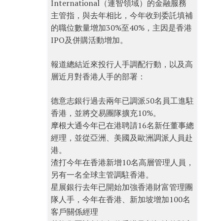
International（連智領域）的金融服務
主管指，與去年相比，今年收到委託填補
的職位數量增加30%至40%，主因是香港
IPO及併購活動增加。
報道總結近來投行人手調配行動，以及高
層近月對香港人手的部署：
德意志銀行過去兩年已調派50名員工進駐
香港，並將交易團隊擴充10%。
摩根大通今年已在港聘請16名新任董事總
經理，並從亞洲、美國及歐洲調派人員赴
港。
渣打今年在香港新增10名高層管理人員，
另有一名全球主管調駐香港。
星展銀行去年已開始加強香港財富管理團
隊人手，今年在香港、新加坡增加100名
客戶關係經理