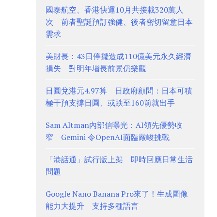
國泰航空、香港快運10月共接載320萬人
次 前者聖誕預訂強健、後者密切留意日本
需求
美財長：43日停擺造成110億美元永久經濟
損失 對明年增長前景仍樂觀
日圓兌港元4.97算 日政府顧問：日本可積
極干預支撐日圓、或跌至160前就出手
Sam Altman內部信曝光：AI領先優勢收
窄 Gemini 令OpenAI面臨嚴峻挑戰
「港話通」試行版上架 即時回應日常生活
問題
Google Nano Banana Pro來了！生成圖像
能力大提升 支持多種語言