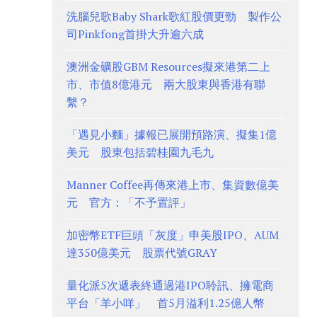
洗腦兒歌Baby Shark歌紅股價更勁 製作公
司Pinkfong首掛大升逾六成
澳洲金礦股GBM Resources擬來港第二上
市、市值8億港元 兩大股東與香港有聯
繫？
「遇見小麵」據報已展開預路演、擬集1億
美元 股東包括碧桂園九毛九
Manner Coffee再傳來港上市、集資數億美
元 官方：「不予置評」
加密幣ETF巨頭「灰度」申美股IPO、AUM
達350億美元 股票代號GRAY
量化派5次遞表終通過港IPO聆訊、擁電商
平台「羊小咩」 首5月溢利1.25億人幣