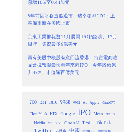
息增10%至0.44加元
5年前因財務造假退市 瑞幸咖啡CEO：正
準備重新在美國上市
京東工業據報擬11月展開IPO預路演、12月
掛牌 集資最多6億美元
再有美股中概股有意回流香港 特賣電商唯
品會據報擬最快明年來港IPO 今年股價累
升47%、市值逼百億美元
9988
700
1810
AI
Apple
1211
9992
ChatGPT
IPO
Google
FTX
Meta
Elon Musk
Netflix
TikTok
Tesla
OpenAI
Nvidia
Omicron
Twitter
中國
世界盃
中國GDP
中國旅客