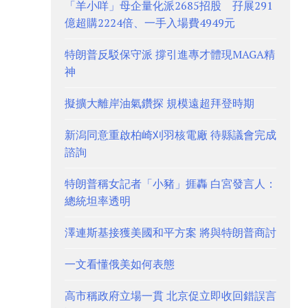
「羊小咩」母企量化派2685招股 孖展291
億超購2224倍、一手入場費4949元
特朗普反駁保守派 撐引進專才體現MAGA精
神
擬擴大離岸油氣鑽探 規模遠超拜登時期
新潟同意重啟柏崎刈羽核電廠 待縣議會完成
諮詢
特朗普稱女記者「小豬」捱轟 白宮發言人：
總統坦率透明
澤連斯基接獲美國和平方案 將與特朗普商討
一文看懂俄美如何表態
高市稱政府立場一貫 北京促立即收回錯誤言