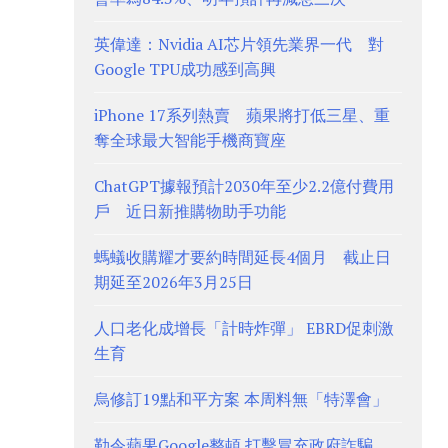
英偉達：Nvidia AI芯片領先業界一代 對
Google TPU成功感到高興
iPhone 17系列熱賣 蘋果將打低三星、重
奪全球最大智能手機商寶座
ChatGPT據報預計2030年至少2.2億付費用
戶 近日新推購物助手功能
螞蟻收購耀才要約時間延長4個月 截止日
期延至2026年3月25日
人口老化成增長「計時炸彈」 EBRD促刺激
生育
烏修訂19點和平方案 本周料無「特澤會」
勒令蘋果Google整頓 打擊冒充政府詐騙