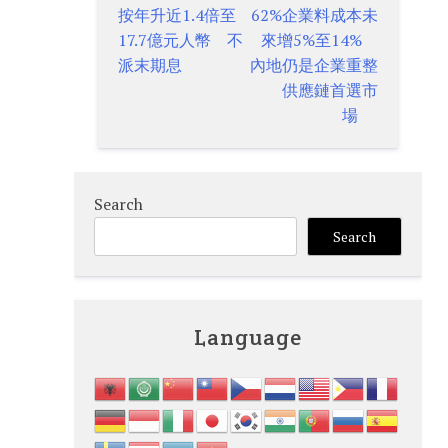
按年升近1.4倍至
62%企業料成本未
navigation
17.7億元人幣 不
來增5%至14%
派末期息
內地仍是企業重整
供應鏈首選市
場
Search
Search
Language