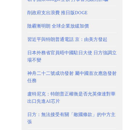
削政府支出浪費 推日版DOGE
陰霾漸明朗 全球企業放緩加價
習近平與特朗普通電話 京：由美方發起
日本外務省官員晤中國駐日大使 日方強調立
場不變
神舟二十二號成功發射 屬中國首次應急發射
任務
盧特尼克：特朗普正權衡是否允英偉達對華
出口先進AI芯片
日方：無法接受有關「敵國條款」的中方主
張