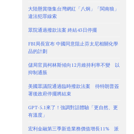
大陸懸賞徵集台灣網紅「八炯」「閩南狼」
違法犯罪線索
眾院通過撥款法案 終結43日停擺
FBI局長宣布 中國同意阻止芬太尼相關化學
品的計劃
儲局官員柯林斯傾向12月維持利率不變 以
抑制通脹
美國眾議院通過臨時撥款法案 待特朗普簽
署後政府停擺將結束
GPT-5.1來了！強調對話體驗「更自然、更
有溫度」
宏利金融第三季新造業務價值增長11% 派