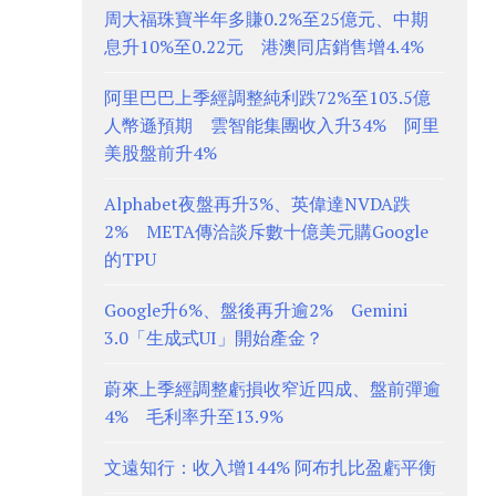
周大福珠寶半年多賺0.2%至25億元、中期
息升10%至0.22元 港澳同店銷售增4.4%
阿里巴巴上季經調整純利跌72%至103.5億
人幣遜預期 雲智能集團收入升34% 阿里
美股盤前升4%
Alphabet夜盤再升3%、英偉達NVDA跌
2% META傳洽談斥數十億美元購Google
的TPU
Google升6%、盤後再升逾2% Gemini
3.0「生成式UI」開始產金？
蔚來上季經調整虧損收窄近四成、盤前彈逾
4% 毛利率升至13.9%
文遠知行：收入增144% 阿布扎比盈虧平衡