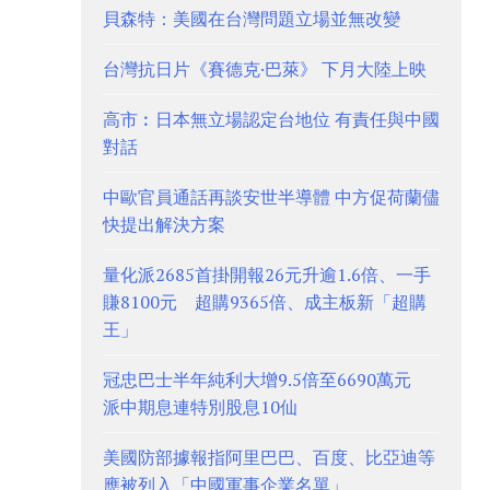
貝森特：美國在台灣問題立場並無改變
台灣抗日片《賽德克·巴萊》 下月大陸上映
高市︰日本無立場認定台地位 有責任與中國
對話
中歐官員通話再談安世半導體 中方促荷蘭儘
快提出解決方案
量化派2685首掛開報26元升逾1.6倍、一手
賺8100元 超購9365倍、成主板新「超購
王」
冠忠巴士半年純利大增9.5倍至6690萬元
派中期息連特別股息10仙
美國防部據報指阿里巴巴、百度、比亞迪等
應被列入「中國軍事企業名單」