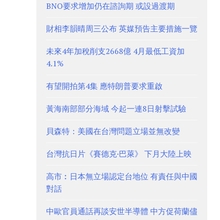
BNO要求增加仍在諮詢期 或設過渡期
財相李韻晴周三公布 英媒預告主要措施一覽
未來4年加稅削支2668億 4月最低工資加
4.1%
有望開拍第4集 應特朗普要求重啟
黃海南部部分海域 今起一連8日射擊試驗
貝森特：美國在台灣問題立場並無改變
台灣抗日片《賽德克·巴萊》 下月大陸上映
高市︰日本無立場認定台地位 有責任與中國
對話
中歐官員通話再談安世半導體 中方促荷蘭儘