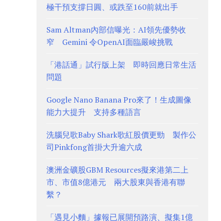
極干預支撐日圓、或跌至160前就出手
Sam Altman內部信曝光：AI領先優勢收
窄 Gemini 令OpenAI面臨嚴峻挑戰
「港話通」試行版上架 即時回應日常生活
問題
Google Nano Banana Pro來了！生成圖像
能力大提升 支持多種語言
洗腦兒歌Baby Shark歌紅股價更勁 製作公
司Pinkfong首掛大升逾六成
澳洲金礦股GBM Resources擬來港第二上
市、市值8億港元 兩大股東與香港有聯
繫？
「遇見小麵」據報已展開預路演、擬集1億