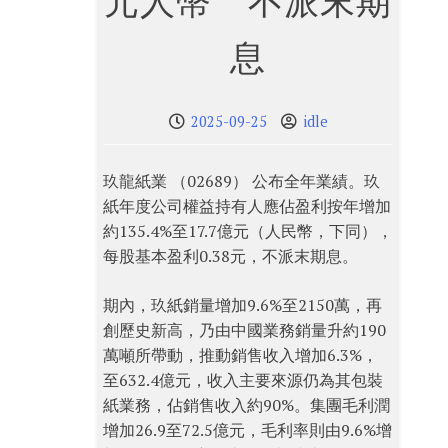
元人幣 不派末期
息
2025-09-25
idle
玖龍紙業 （02689） 公布全年業績。玖
紙年度公司權益持有人應佔盈利按年增加
約135.4%至17.7億元（人民幣，下同），
每股基本盈利0.38元，不派末期息。
期內，玖紙銷量增加9.6%至2150萬，再
創歷史新高，乃由中國業務銷量升約190
萬噸所帶動，推動銷售收入增加6.3%，
至632.4億元，收入主要來源仍為其包裝
紙業務，佔銷售收入約90%。集團毛利潤
增加26.9至72.5億元，毛利率則由9.6%增