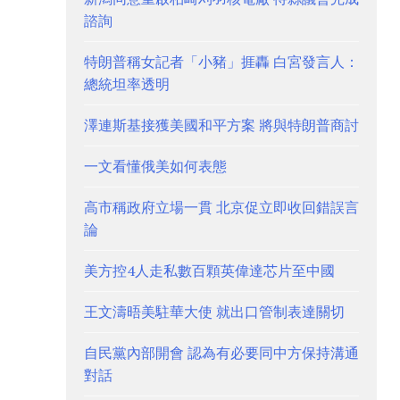
諮詢
特朗普稱女記者「小豬」捱轟 白宮發言人：
總統坦率透明
澤連斯基接獲美國和平方案 將與特朗普商討
一文看懂俄美如何表態
高市稱政府立場一貫 北京促立即收回錯誤言
論
美方控4人走私數百顆英偉達芯片至中國
王文濤晤美駐華大使 就出口管制表達關切
自民黨內部開會 認為有必要同中方保持溝通
對話