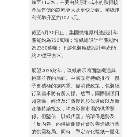
加至11.5%，主要由於原料成本的跌幅較
產品售價的跌幅更大及更快所致。噸紙淨
利潤攀升至約102.5元。
截至6月30日止，集團纖維原料總設計年
產能約為750萬噸；造紙總設計年產能約
為2350萬噸；下游包裝廠總設計年產能
約29億平方米。
展望2026財年，玖紙表示將面臨機遇與
挑戰並存的局面。中國政府持續推行一攬
子更積極的擴內需、促消費政策，包裝紙
行業需求將有所支撐。然而，國際關係日
趨緊張、經濟及消費復甦步伐遲緩以及新
產能持續投放，均會影響市場的供需關
係。但堅信「以紙代塑」的環保趨勢及
「反內卷」的供給側優化會改善造紙行業
的供需格局。同時，堅定深化漿紙一體化