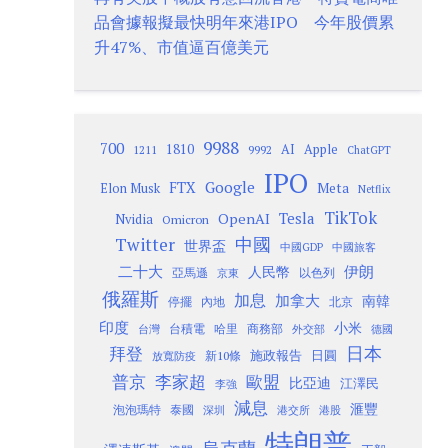
品會據報擬最快明年來港IPO 今年股價累
升47%、市值逼百億美元
9988
700
1810
AI
Apple
1211
9992
ChatGPT
IPO
Google
FTX
Meta
Elon Musk
Netflix
TikTok
Tesla
OpenAI
Nvidia
Omicron
Twitter
中國
世界盃
中國GDP
中國旅客
二十大
伊朗
人民幣
以色列
亞馬遜
京東
俄羅斯
加息
加拿大
南韓
內地
停擺
北京
印度
小米
台灣
台積電
哈里
商務部
外交部
德國
日本
拜登
施政報告
日圓
新10條
放寬防疫
歐盟
普京
李家超
比亞迪
江澤民
李強
減息
滙豐
泡泡瑪特
泰國
深圳
港股
港交所
特朗普