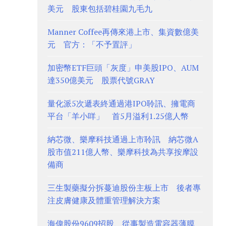
美元 股東包括碧桂園九毛九
Manner Coffee再傳來港上市、集資數億美
元 官方：「不予置評」
加密幣ETF巨頭「灰度」申美股IPO、AUM
達350億美元 股票代號GRAY
量化派5次遞表終通過港IPO聆訊、擁電商
平台「羊小咩」 首5月溢利1.25億人幣
納芯微、樂摩科技通過上市聆訊 納芯微A
股市值211億人幣、樂摩科技為共享按摩設
備商
三生製藥擬分拆蔓迪股份主板上市 後者專
注皮膚健康及體重管理解決方案
海偉股份9609招股、從事製造電容器薄膜