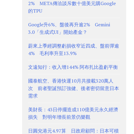
2% META傳洽談斥數十億美元購Google
的TPU
Google升6%、盤後再升逾2% Gemini
3.0「生成式UI」開始產金？
蔚來上季經調整虧損收窄近四成、盤前彈逾
4% 毛利率升至13.9%
文遠知行：收入增144% 阿布扎比盈虧平衡
國泰航空、香港快運10月共接載320萬人
次 前者聖誕預訂強健、後者密切留意日本
需求
美財長：43日停擺造成110億美元永久經濟
損失 對明年增長前景仍樂觀
日圓兌港元4.97算 日政府顧問：日本可積