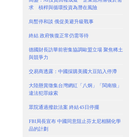
求 槓桿與循環投資為潛在風險
烏暫停和談 俄促美避升級戰事
終結 政府恢復正常仍需等待
德國財長訪華前密集協調歐盟立場 聚焦稀土
與競爭力
交易商透露：中國採購美國大豆陷入停滯
大陸懸賞徵集台灣網紅「八炯」「閩南狼」
違法犯罪線索
眾院通過撥款法案 終結43日停擺
FBI局長宣布 中國同意阻止芬太尼相關化學
品的計劃