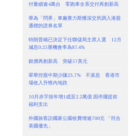
付量續逾4萬台 零跑車全系交付再創新高
華為「問界」車廠賽力斯獲深交所調入港股
通標的證券名單
特朗普稱已決定下任聯儲局主席人選 12月
減息0.25厘機會率為87.4%
銀價再創新高 突破57美元
翠華控股中期少賺23.7% 不派息 香港市
場收入升惟內地跌
10月赤字按年增1成至2.2萬億 因停擺提前
福利支出
外國旅客訪國家公園收費增逾700元 「符合
美國優先」