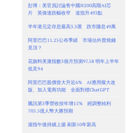
彭博：美官員討論售中國H200高階AI芯
片 英偉達跌幅收窄 道指升493點
半年港元定存息最高3.3厘 跌市賺息49萬
阿里巴巴11.25公布季績 市場估外賣燒錢
見頂？
花旗料美滙指數3個月預測97.58 明年上半年
低見94
阿里巴巴股價曾大升近6% AI應用擬大改
版、加入電商功能 全面對標ChatGPT
騰訊第3季營收按年增15% 經調整純利
705.5億人幣大勝預期
滬指午後持續上揚 刷新10年新高