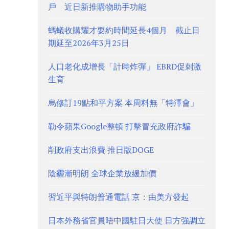
戶 近日新推購物助手功能
螞蟻收購耀才要約時間延長4個月 截止日
期延至2026年3月25日
人口老化成增長「計時炸彈」 EBRD促刺激
生育
烏修訂19點和平方案 本周料無「特澤會」
勒令蘋果Google整頓 打擊冒充政府詐騙
削政府支出浪費 推日版DOGE
陰霾漸明朗 全球企業放緩加價
習近平與特朗普通電話 京：由美方發起
日本外務省官員晤中國駐日大使 日方強調立