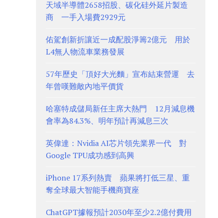
天域半導體2658招股、碳化硅外延片製造
商 一手入場費2929元
佑駕創新折讓近一成配股淨籌2億元 用於
L4無人物流車業務發展
57年歷史「頂好大光麵」宣布結束營運 去
年曾嘆難敵內地平價貨
哈塞特成儲局新任主席大熱門 12月減息機
會率為84.3%、明年預計再減息三次
英偉達：Nvidia AI芯片領先業界一代 對
Google TPU成功感到高興
iPhone 17系列熱賣 蘋果將打低三星、重
奪全球最大智能手機商寶座
ChatGPT據報預計2030年至少2.2億付費用