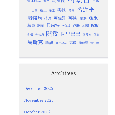
烏克蘭
澤連斯基
澳門
王毅
習近平
美國
稀土
白宮
罷工
美團
聯儲局
蘋果
英國
英偉達
芯片
華為
貝森特
裁員
配股
通脹
訪華
通關
辛偉誠
關稅
阿里巴巴
金價
金管局
香港
陳茂波
馬斯克
騰訊
高盛
高市早苗
鮑威爾
黃仁勳
Archives
December 2025
November 2025
October 2025