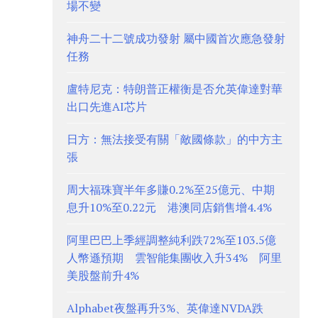
場不變
神舟二十二號成功發射 屬中國首次應急發射
任務
盧特尼克：特朗普正權衡是否允英偉達對華
出口先進AI芯片
日方：無法接受有關「敵國條款」的中方主
張
周大福珠寶半年多賺0.2%至25億元、中期
息升10%至0.22元 港澳同店銷售增4.4%
阿里巴巴上季經調整純利跌72%至103.5億
人幣遜預期 雲智能集團收入升34% 阿里
美股盤前升4%
Alphabet夜盤再升3%、英偉達NVDA跌