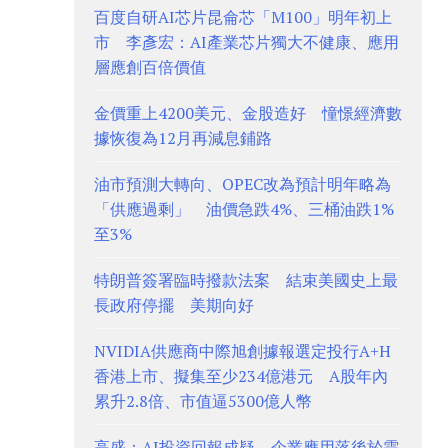
百度自研AI芯片昆侖芯「M100」明年初上
市 李彥宏：AI產業芯片獨大不健康、應用
層應創百倍價值
金價重上4200美元、金股造好 憧憬經濟數
據恢復為12月再減息鋪路
油市預測大轉向、OPEC改為預計明年略為
「供應過剩」 油價急跌4%、三桶油跌1%
至3%
特朗普簽署臨時撥款法案 結束美國史上最
長政府停擺 美期向好
NVIDIA供應商中際旭創據報選定投行A+H
香港上市、擬集至少234億港元 A股年內
累升2.8倍、市值逼5300億人幣
高盛：AI投資回報成疑 企業應用落後於需