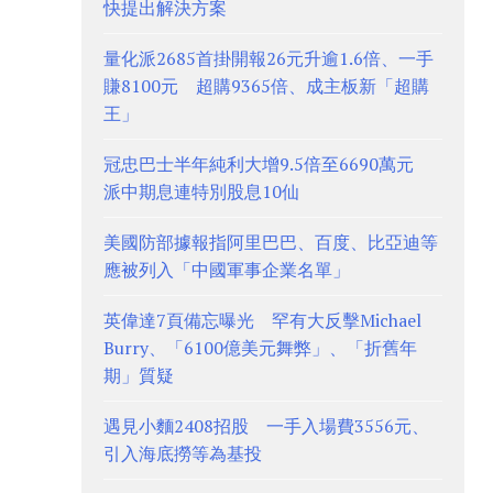
快提出解決方案
量化派2685首掛開報26元升逾1.6倍、一手
賺8100元 超購9365倍、成主板新「超購
王」
冠忠巴士半年純利大增9.5倍至6690萬元
派中期息連特別股息10仙
美國防部據報指阿里巴巴、百度、比亞迪等
應被列入「中國軍事企業名單」
英偉達7頁備忘曝光 罕有大反擊Michael
Burry、「6100億美元舞弊」、「折舊年
期」質疑
遇見小麵2408招股 一手入場費3556元、
引入海底撈等為基投