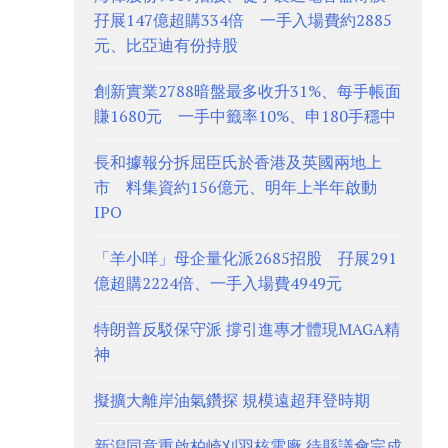
孖展147億超購334倍 一手入場費約2885
元、比亞迪有份持股
創新實業2788暗盤最多收升31%、每手帳面
賺1680元 一手中籤率10%、申180手穩中
長和據報分拆屈臣氏於香港及英國兩地上
市 料集資約156億元、明年上半年啟動
IPO
「羊小咩」母企量化派2685招股 孖展291
億超購2224倍、一手入場費4949元
特朗普反駁保守派 撐引進專才體現MAGA精
神
擬擴大離岸油氣鑽探 規模遠超拜登時期
新潟同意重啟柏崎刈羽核電廠 待縣議會完成