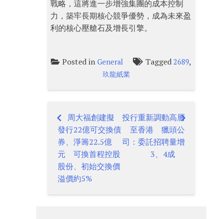
戰略，這將進一步增強集團的成本控制
力，築牢長期核心競爭優勢，成為未來盈
利的核心壓艙石及增長引擎。
Posted in
Tagged
,
General
2689
玖龍紙業
周大福創建擬
投行重新調動高層
Post
發行22億可交換債
至香港 獵頭公
navigation
券、淨籌22.5億
司：委託招聘量增
元 可換首程控股
3、4成
股份、初始交換價
溢價約5%