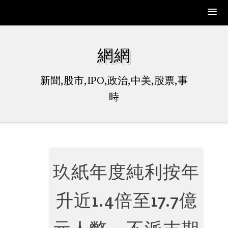
Skip
to
網網
content
新聞,股市,IPO,政治,中美,股票,事
時
玖紙年度純利按年
升近1.4倍至17.7億