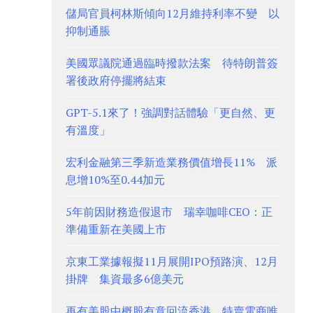
儲局官員柯林斯傾向12月維持利率不變 以
抑制通脹
美國眾議院通過臨時撥款法案 待特朗普簽
署後政府停擺將結束
GPT-5.1來了！強調對話體驗「更自然、更
有溫度」
宏利金融第三季新造業務價值增長11% 派
息增10%至0.44加元
5年前因財務造假退市 瑞幸咖啡CEO：正
準備重新在美國上市
京東工業據報擬11月展開IPO預路演、12月
掛牌 集資最多6億美元
再有美股中概股有意回流香港 特賣電商唯