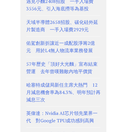
遇見小麵2408招股 一手入場費
3556元、引入海底撈等為基投
天域半導體2658招股、碳化硅外延
片製造商 一手入場費2929元
佑駕創新折讓近一成配股淨籌2億
元 用於L4無人物流車業務發展
57年歷史「頂好大光麵」宣布結束
營運 去年曾嘆難敵內地平價貨
哈塞特成儲局新任主席大熱門 12
月減息機會率為84.3%、明年預計再
減息三次
英偉達：Nvidia AI芯片領先業界一
代 對Google TPU成功感到高興