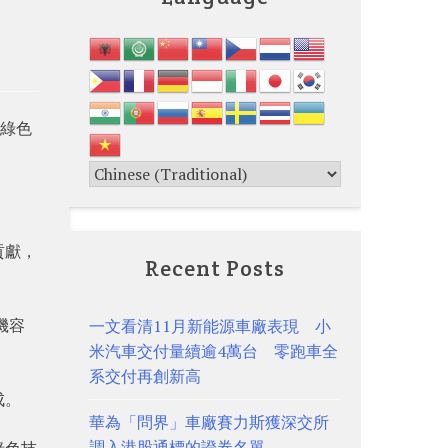
，綠色
。
貢獻，
Recent Posts
機容
一文看清11月新能源車廠表現 小
米汽車交付量續逾4萬台 零跑車全
系交付再創新高
成。
華為「問界」車廠賽力斯獲深交所
調入港股通標的證券名單
綠色技