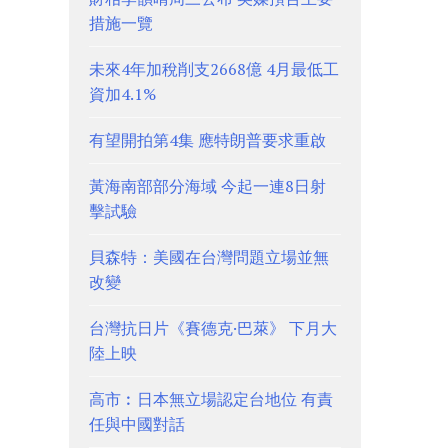
措施一覽
未來4年加稅削支2668億 4月最低工
資加4.1%
有望開拍第4集 應特朗普要求重啟
黃海南部部分海域 今起一連8日射
擊試驗
貝森特：美國在台灣問題立場並無
改變
台灣抗日片《賽德克·巴萊》 下月大
陸上映
高市︰日本無立場認定台地位 有責
任與中國對話