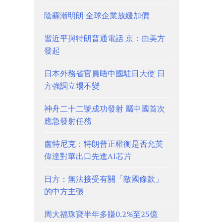
陰霾漸明朗 全球企業放緩加價
習近平與特朗普通電話 京：由美方
發起
日本外務省官員晤中國駐日大使 日
方強調立場不變
神舟二十二號成功發射 屬中國首次
應急發射任務
盧特尼克：特朗普正權衡是否允英
偉達對華出口先進AI芯片
日方：無法接受有關「敵國條款」
的中方主張
周大福珠寶半年多賺0.2%至25億