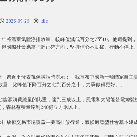
2025-09-25
idle
年將溫室氣體淨排放量，較峰值減低百分之7至10。他還提到
，但國際社會應當把握正確方向，堅持信心不動搖、行動不停止
行，習近平發表視像講話時表示：「我宣布中國新一輪國家自主
排放量，比峰值下降百分之七到百分之十，力爭做得更好。」
費佔能源消費總量的比重，達到三成以上；風電和太陽能發電總裝
瓦，森林蓄積量達到240億立方米以上。
碳排放權交易市場覆蓋主要高排放行業，氣候適應型社會基本建
自主貢獻，為全球氣候治理合作注入更多正能量，同時亦要加強