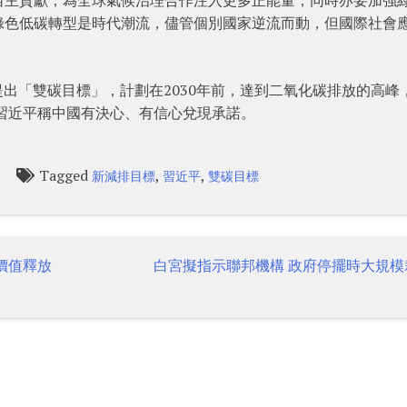
綠色低碳轉型是時代潮流，儘管個別國家逆流而動，但國際社會
」
經提出「雙碳目標」，計劃在2030年前，達到二氧化碳排放的高峰
，習近平稱中國有決心、有信心兌現承諾。
Tagged
,
,
新減排目標
習近平
雙碳目標
雲價值釋放
白宮擬指示聯邦機構 政府停擺時大規模