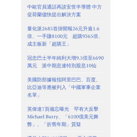
中歐官員通話再談安世半導體 中方
促荷蘭儘快提出解決方案
量化派2685首掛開報26元升逾1.6
倍、一手賺8100元 超購9365倍、
成主板新「超購王」
冠忠巴士半年純利大增9.5倍至6690
萬元 派中期息連特別股息10仙
美國防部據報指阿里巴巴、百度、
比亞迪等應被列入「中國軍事企業
名單」
英偉達7頁備忘曝光 罕有大反擊
Michael Burry、「6100億美元舞
弊」、「折舊年期」質疑