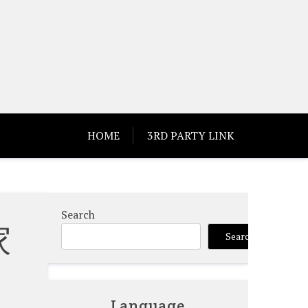
HOME
3RD PARTY LINK
Search
家
Search
Language