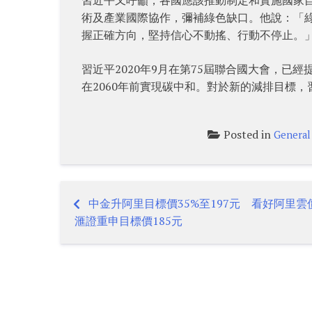
術及產業國際協作，彌補綠色缺口。他說：「
握正確方向，堅持信心不動搖、行動不停止。
習近平2020年9月在第75屆聯合國大會，已
在2060年前實現碳中和。對於新的減排目標
Posted in
General
中金升阿里目標價35%至197元 看好阿里
Post
滙證重申目標價185元
navigation