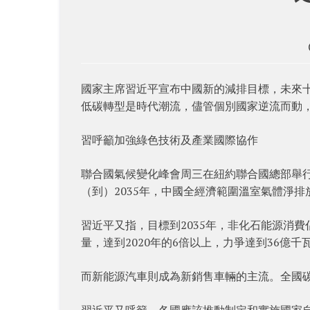
國家主席習近平宣布中國新的減排目標，未來十
低碳轉型是時代潮流，儘管個別國家逆流而動
習呼籲加強綠色技術及產業國際協作
聯合國氣候變化峰會周三在紐約聯合國總部舉
（到）2035年，中國全經濟範圍溫室氣體淨
習近平又指，目標到2035年，非化石能源消
量，達到2020年的6倍以上，力爭達到36億千
而新能源汽車則成為新銷售車輛的主流。全國
習近平又呼籲，各國應該推動制定和實施國家