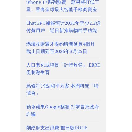
iPhone 17系列熱賣 蘋果將打低三
星、重奪全球最大智能手機商寶座
ChatGPT據報預計2030年至少2.2億
付費用戶 近日新推購物助手功能
螞蟻收購耀才要約時間延長4個月
截止日期延至2026年3月25日
人口老化成增長「計時炸彈」 EBRD
促刺激生育
烏修訂19點和平方案 本周料無「特
澤會」
勒令蘋果Google整頓 打擊冒充政府
詐騙
削政府支出浪費 推日版DOGE