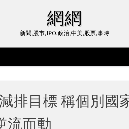
網網
新聞,股市,IPO,政治,中美,股票,事時
減排目標 稱個別國
逆流而動