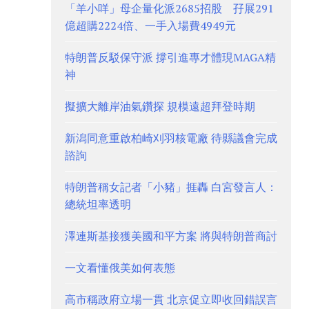
「羊小咩」母企量化派2685招股 孖展291
億超購2224倍、一手入場費4949元
特朗普反駁保守派 撐引進專才體現MAGA精
神
擬擴大離岸油氣鑽探 規模遠超拜登時期
新潟同意重啟柏崎刈羽核電廠 待縣議會完成
諮詢
特朗普稱女記者「小豬」捱轟 白宮發言人：
總統坦率透明
澤連斯基接獲美國和平方案 將與特朗普商討
一文看懂俄美如何表態
高市稱政府立場一貫 北京促立即收回錯誤言