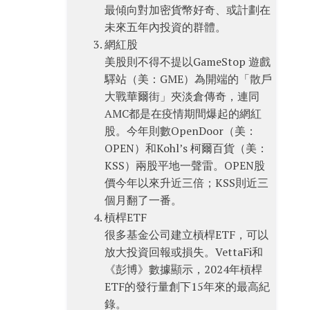
最傾向對加密貨幣好奇、或計劃在
未來五年內投資的群體。
網紅股
美股則不得不提以GameStop 遊戲
驛站（美：GME）為開端的「散戶
大戰華爾街」夾淡倉傳奇，連同
AMC都是在疫情期間爆起的網紅
股。今年則數OpenDoor（美：
OPEN）和Kohl’s 柯爾百貨（美：
KSS）兩股平地一聲雷。OPEN股
價今年以來升近三倍；KSS則近三
個月翻了一番。
槓桿ETF
很多基金公司建立槓桿ETF，可以
放大投資回報或損失。VettaFi和
《彭博》數據顯示，2024年槓桿
ETF的發行量創下15年來的最高紀
錄。