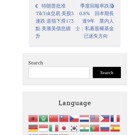
特朗普批准
季度回報率跌至
Post
TikTok交易 美股3
0.8% 回本期長
navigation
連跌 道指下滑173
達9年 業内人
點 美滙美債息續
士：私募股權基金
升
已迷失方向
Search
Search
Language