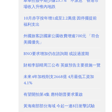
翠華控股中期少賺23.7% 不派息 香港市
場收入升惟內地跌
10月赤字按年增1成至2.2萬億 因停擺提前
福利支出
外國旅客訪國家公園收費增逾700元 「符合
美國優先」
BNO要求增加仍在諮詢期 或設過渡期
財相李韻晴周三公布 英媒預告主要措施一覽
未來4年加稅削支2668億 4月最低工資加
4.1%
有望開拍第4集 應特朗普要求重啟
黃海南部部分海域 今起一連8日射擊試驗