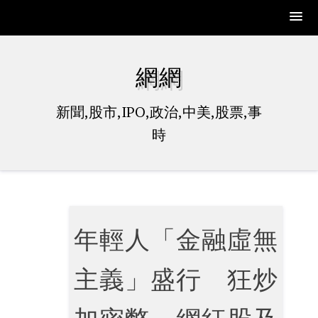
Skip
to
網網
content
新聞,股市,IPO,政治,中美,股票,事
時
年輕人「金融虛無
主義」盛行 狂炒