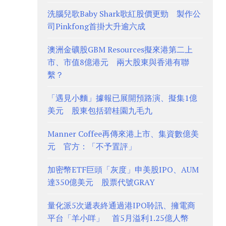
洗腦兒歌Baby Shark歌紅股價更勁 製作公
司Pinkfong首掛大升逾六成
澳洲金礦股GBM Resources擬來港第二上
市、市值8億港元 兩大股東與香港有聯
繫？
「遇見小麵」據報已展開預路演、擬集1億
美元 股東包括碧桂園九毛九
Manner Coffee再傳來港上市、集資數億美
元 官方：「不予置評」
加密幣ETF巨頭「灰度」申美股IPO、AUM
達350億美元 股票代號GRAY
量化派5次遞表終通過港IPO聆訊、擁電商
平台「羊小咩」 首5月溢利1.25億人幣