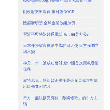
勒令蘋果Google整頓 打擊冒充政府詐騙
削政府支出浪費 推日版DOGE
陰霾漸明朗 全球企業放緩加價
習近平與特朗普通電話 京：由美方發起
日本外務省官員晤中國駐日大使 日方強調立
場不變
神舟二十二號成功發射 屬中國首次應急發射
任務
盧特尼克：特朗普正權衡是否允英偉達對華
出口先進AI芯片
日方：無法接受有關「敵國條款」的中方主
張