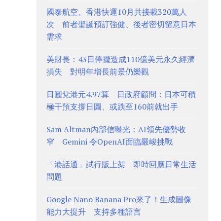
國泰航空、香港快運10月共接載320萬人
次 前者聖誕預訂強健、後者密切留意日本
需求
美財長：43日停擺造成110億美元永久經濟
損失 對明年增長前景仍樂觀
日圓兌港元4.97算 日政府顧問：日本可積
極干預支撐日圓、或跌至160前就出手
Sam Altman內部信曝光：AI領先優勢收
窄 Gemini 令OpenAI面臨嚴峻挑戰
「港話通」試行版上架 即時回應日常生活
問題
Google Nano Banana Pro來了！生成圖像
能力大提升 支持多種語言