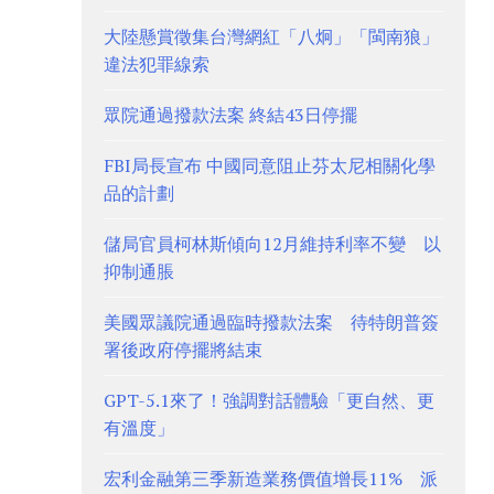
大陸懸賞徵集台灣網紅「八炯」「閩南狼」
違法犯罪線索
眾院通過撥款法案 終結43日停擺
FBI局長宣布 中國同意阻止芬太尼相關化學
品的計劃
儲局官員柯林斯傾向12月維持利率不變 以
抑制通脹
美國眾議院通過臨時撥款法案 待特朗普簽
署後政府停擺將結束
GPT-5.1來了！強調對話體驗「更自然、更
有溫度」
宏利金融第三季新造業務價值增長11% 派