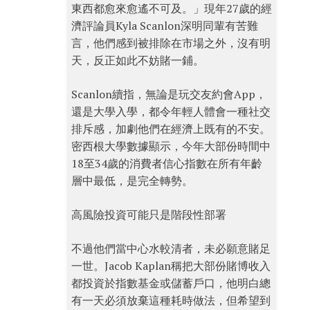
東西都愈來愈遙不可及。」現年27歲的經
濟評論員Kyla Scanlon深明同輩有苦難
言，他們感到被排除在市場之外，沒有明
天，反正如此不妨賭一鋪。
Scanlon續指，無論是玩交友約會App，
還是大學入學，都令年輕人體會一種社交
排斥感，加劇他們在經濟上既有的不安。
密西根大學數據顯示，今年大部份時間中
18至34歲的消費者信心指數在所有年齡
層中最低，是完全轉勢。
高風險投資可能只是階段性部署
不過他們當中心水較清者，未必願意賭足
一世。Jacob Kaplan稱把大部份賭博收入
都投資於指數基金或儲蓄戶口，他明白總
有一天必須放棄這種耗時做法，但希望到