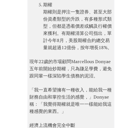
期權
期權則是押注一隻證券、甚至大部
份資產類型的升跌，有多種形式類
型，但都是憑着價差或觸及行權價
來獲利。有期權清算公司指出，單
計今年8月，美股期權合約總交易
量就超過12億份，按年增長18%。
現年22歲的市場顧問Marcellous Donyae
五年前開始炒期權，只為賺足學費，避免
跟同輩一樣深陷學生債務的泥沼。
「我一直希望擁有一種收入，能給我一種
財務自由和掌控生活的感覺，」Donyae
稱：「我覺得期權就是唯一一樣能給我這
種感覺的東西。」
經濟上流機會完全中斷