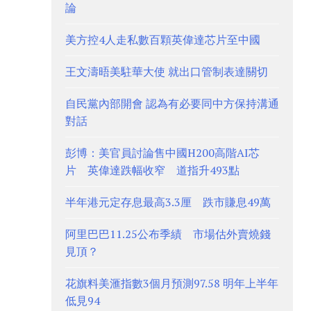
論
美方控4人走私數百顆英偉達芯片至中國
王文濤晤美駐華大使 就出口管制表達關切
自民黨內部開會 認為有必要同中方保持溝通
對話
彭博：美官員討論售中國H200高階AI芯
片 英偉達跌幅收窄 道指升493點
半年港元定存息最高3.3厘 跌市賺息49萬
阿里巴巴11.25公布季績 市場估外賣燒錢
見頂？
花旗料美滙指數3個月預測97.58 明年上半年
低見94