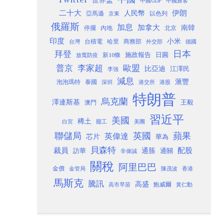
中國GDP
中國旅客
二十大
伊朗
人民幣
以色列
亞馬遜
京東
俄羅斯
加息
加拿大
南韓
內地
停擺
北京
印度
小米
台灣
台積電
哈里
商務部
外交部
德國
日本
拜登
施政報告
日圓
新10條
放寬防疫
歐盟
普京
李家超
比亞迪
江澤民
李強
減息
滙豐
泡泡瑪特
泰國
深圳
港股
港交所
特朗普
烏克蘭
澤連斯基
澳門
王毅
習近平
美國
稀土
白宮
罷工
美團
聯儲局
蘋果
英國
英偉達
芯片
華為
貝森特
裁員
配股
通脹
訪華
通關
辛偉誠
關稅
阿里巴巴
金價
金管局
香港
陳茂波
馬斯克
騰訊
高盛
高市早苗
鮑威爾
黃仁勳