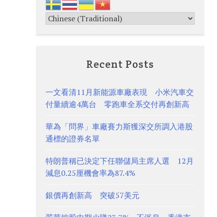
Recent Posts
一文看清11月新能源車廠表現 小米汽車交
付量續逾4萬台 零跑車全系交付再創新高
華為「問界」車廠賽力斯獲深交所調入港股
通標的證券名單
特朗普稱已決定下任聯儲局主席人選 12月
減息0.25厘機會率為87.4%
銀價再創新高 突破57美元