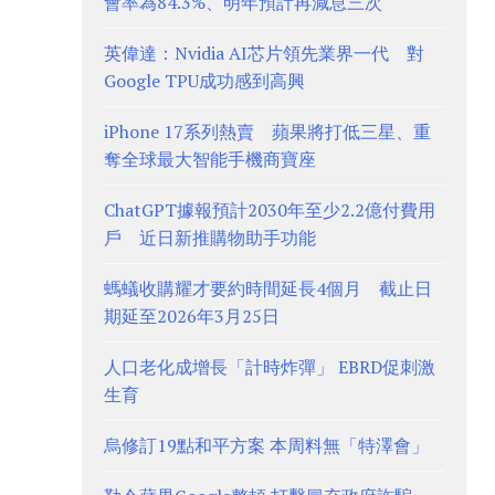
會率為84.3%、明年預計再減息三次
英偉達：Nvidia AI芯片領先業界一代 對
Google TPU成功感到高興
iPhone 17系列熱賣 蘋果將打低三星、重
奪全球最大智能手機商寶座
ChatGPT據報預計2030年至少2.2億付費用
戶 近日新推購物助手功能
螞蟻收購耀才要約時間延長4個月 截止日
期延至2026年3月25日
人口老化成增長「計時炸彈」 EBRD促刺激
生育
烏修訂19點和平方案 本周料無「特澤會」