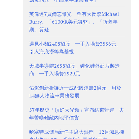
英偉達7頁備忘曝光 罕有大反擊Michael
Burry、「6100億美元舞弊」、「折舊年
期」質疑
遇見小麵2408招股 一手入場費3556元、
引入海底撈等為基投
天域半導體2658招股、碳化硅外延片製造
商 一手入場費2929元
佑駕創新折讓近一成配股淨籌2億元 用於
L4無人物流車業務發展
57年歷史「頂好大光麵」宣布結束營運 去
年曾嘆難敵內地平價貨
哈塞特成儲局新任主席大熱門 12月減息機