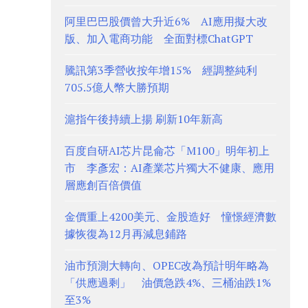
阿里巴巴股價曾大升近6% AI應用擬大改
版、加入電商功能 全面對標ChatGPT
騰訊第3季營收按年增15% 經調整純利
705.5億人幣大勝預期
滬指午後持續上揚 刷新10年新高
百度自研AI芯片昆侖芯「M100」明年初上
市 李彥宏：AI產業芯片獨大不健康、應用
層應創百倍價值
金價重上4200美元、金股造好 憧憬經濟數
據恢復為12月再減息鋪路
油市預測大轉向、OPEC改為預計明年略為
「供應過剩」 油價急跌4%、三桶油跌1%
至3%