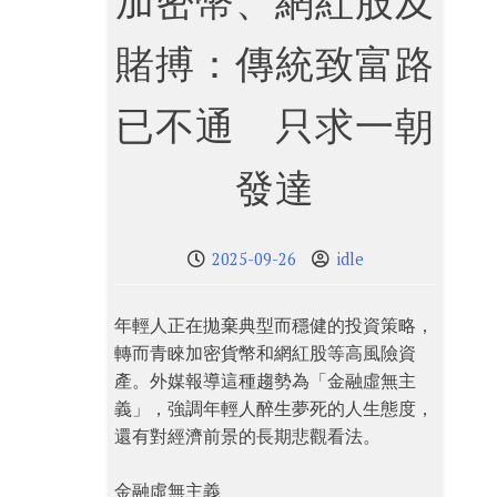
加密幣、網紅股及
賭搏：傳統致富路
已不通 只求一朝
發達
2025-09-26
idle
年輕人正在拋棄典型而穩健的投資策略，
轉而青睞加密貨幣和網紅股等高風險資
產。外媒報導這種趨勢為「金融虛無主
義」，強調年輕人醉生夢死的人生態度，
還有對經濟前景的長期悲觀看法。
金融虛無主義