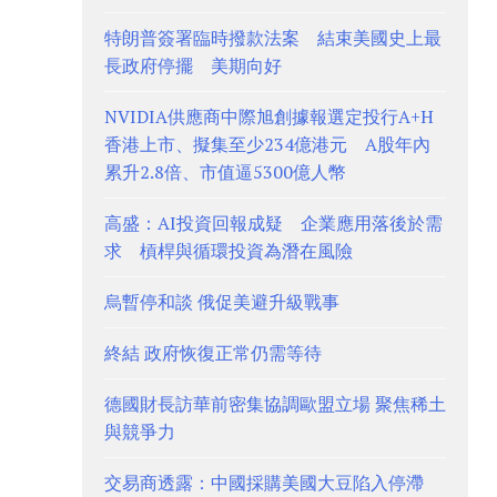
特朗普簽署臨時撥款法案 結束美國史上最
長政府停擺 美期向好
NVIDIA供應商中際旭創據報選定投行A+H
香港上市、擬集至少234億港元 A股年內
累升2.8倍、市值逼5300億人幣
高盛：AI投資回報成疑 企業應用落後於需
求 槓桿與循環投資為潛在風險
烏暫停和談 俄促美避升級戰事
終結 政府恢復正常仍需等待
德國財長訪華前密集協調歐盟立場 聚焦稀土
與競爭力
交易商透露：中國採購美國大豆陷入停滯