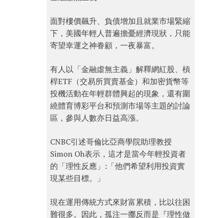
面對樓價飆升、負債增加且就業市場緊縮
下，美國年輕人普遍擔憂經濟現狀，只能
寄望幸運之神眷顧，一夜暴富。
有人以「金融虛無主義」解釋網紅股、槓
桿ETF（交易所買賣基金）和加密貨幣等
投機活動在年輕群體興起的現象，還有圍
繞體育博彩平台和預測市場等主題的討論
區，參與人數亦日益高漲。
CNBC引述哥倫比亞商學院助理教授
Simon Oh表示，這才是當今年輕投資者
的「理性反應」:「他們希望利用投資實
現某些目標。」
現在運用傳統方式來財富累積，比以往困
難很多。因此，孤注一擲反而是『理性做