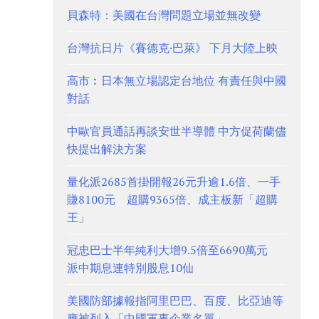
貝森特：美國在台灣問題立場並無改變
台灣抗日片《賽德克·巴萊》 下月大陸上映
高市︰日本無立場認定台地位 有責任與中國
對話
中歐官員通話再談安世半導體 中方促荷蘭儘
快提出解決方案
量化派2685首掛開報26元升逾1.6倍、一手
賺8100元 超購9365倍、成主板新「超購
王」
冠忠巴士半年純利大增9.5倍至6690萬元
派中期息連特別股息10仙
美國防部據報指阿里巴巴、百度、比亞迪等
應被列入「中國軍事企業名單」