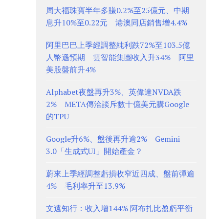
周大福珠寶半年多賺0.2%至25億元、中期
息升10%至0.22元 港澳同店銷售增4.4%
阿里巴巴上季經調整純利跌72%至103.5億
人幣遜預期 雲智能集團收入升34% 阿里
美股盤前升4%
Alphabet夜盤再升3%、英偉達NVDA跌
2% META傳洽談斥數十億美元購Google
的TPU
Google升6%、盤後再升逾2% Gemini
3.0「生成式UI」開始產金？
蔚來上季經調整虧損收窄近四成、盤前彈逾
4% 毛利率升至13.9%
文遠知行：收入增144% 阿布扎比盈虧平衡