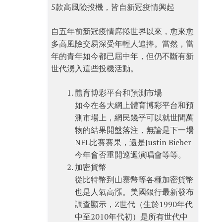
5款高風險投機，皆自新冠疫情興起
自五年前新冠疫情席捲世界以來，愈來愈
多高風險交易深受年輕人追捧。當然，當
年的青年如今都已屆中年，但仍不斷有新
世代湧入這些投機活動。
體育博彩平台和預測市場
如今在各大網上體育博彩平台和預
測市場上，網民幾乎可以就世間萬
物的結果開盤落注，無論是下一場
NFL比賽賽果，還是Justin Bieber
今年會否重開巡迴演唱會等等。
加密貨幣
從比特幣到山寨幣等各種加密貨幣
也是人氣高漲。美國銀行最新發布
調查顯示，Z世代（生於1990年代
中至2010年代初）是所有世代中