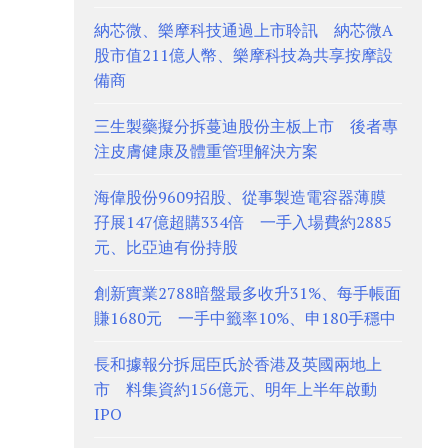
納芯微、樂摩科技通過上市聆訊 納芯微A
股市值211億人幣、樂摩科技為共享按摩設
備商
三生製藥擬分拆蔓迪股份主板上市 後者專
注皮膚健康及體重管理解決方案
海偉股份9609招股、從事製造電容器薄膜
孖展147億超購334倍 一手入場費約2885
元、比亞迪有份持股
創新實業2788暗盤最多收升31%、每手帳面
賺1680元 一手中籤率10%、申180手穩中
長和據報分拆屈臣氏於香港及英國兩地上
市 料集資約156億元、明年上半年啟動
IPO