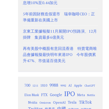
息增10%至0.44加元
5年前因財務造假退市 瑞幸咖啡CEO：正
準備重新在美國上市
京東工業據報擬11月展開IPO預路演、12月
掛牌 集資最多6億美元
再有美股中概股有意回流香港 特賣電商唯
品會據報擬最快明年來港IPO 今年股價累
升47%、市值逼百億美元
9988
700
1810
AI
Apple
1211
9992
ChatGPT
IPO
Google
FTX
Meta
Elon Musk
Netflix
TikTok
Tesla
OpenAI
Nvidia
Omicron
Twitter
中國
世界盃