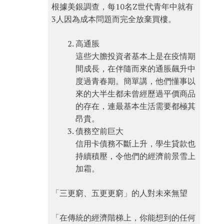
根據美銀調查，每10名Z世代青年中就有
3人因為成本問題而完全放棄買樓。
高通脹
這些大膽投資者基本上是在疫情期
間成長，在伴隨而來的通脹飆升中
度過青春期。簡單講，他們懂事以
來的大半生都未曾經歷過平價商品
的存在，連最基本生活需要都極其
昂貴。
債務空前巨大
信用卡債務不斷上升，學生貸款也
持續積壓，令他們的經濟前景雪上
加霜。
「三更窮、五更更窮」的人對未來無望
「在傳統的經濟階梯上，你能想到的任何