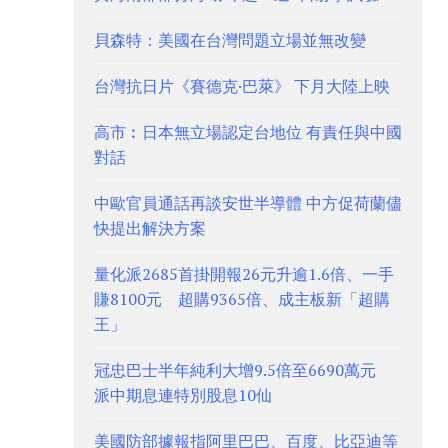
貝森特：美國在台灣問題立場並無改變
台灣抗日片《賽德克·巴萊》 下月大陸上映
高市︰日本無立場認定台地位 有責任與中國
對話
中歐官員通話再談安世半導體 中方促荷蘭儘
快提出解決方案
量化派2685首掛開報26元升逾1.6倍、一手
賺8100元 超購9365倍、成主板新「超購
王」
冠忠巴士半年純利大增9.5倍至6690萬元
派中期息連特別股息10仙
美國防部據報指阿里巴巴、百度、比亞迪等