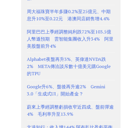
周大福珠寶半年多賺0.2%至25億元、中期
息升10%至0.22元 港澳同店銷售增4.4%
阿里巴巴上季經調整純利跌72%至103.5億
人幣遜預期 雲智能集團收入升34% 阿里
美股盤前升4%
Alphabet夜盤再升3%、英偉達NVDA跌
2% META傳洽談斥數十億美元購Google
的TPU
Google升6%、盤後再升逾2% Gemini
3.0「生成式UI」開始產金？
蔚來上季經調整虧損收窄近四成、盤前彈逾
4% 毛利率升至13.9%
文遠知行：收入增144% 阿布扎比盈虧平衡