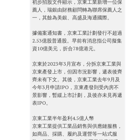
初步招股文件顯示，京東工業新增一位保
薦人，瑞銀由財務顧問轉為聯席保薦人之
一，其餘為美銀、高盛及海通國際。
據備案通知書，京東工業計劃發行不超過
2.53億股普通股。早前有消息指公司擬集
資10億美元，折合78億港元。
京東於2023年3月宣布，分拆京東工業與
京東產發上市，但因市況影響，遞表後齊
齊未有下文。其後，京東工業去年9月及
今年3月申請IPO，京東產發則受內房不
景影響，暫緩上市計劃，及後亦未見再遞
表IPO。
京東工業半年盈利4.5億人幣
京東工業提供工業品銷售與供應鏈服務，
如商品、採購、履約及運營等一站式服