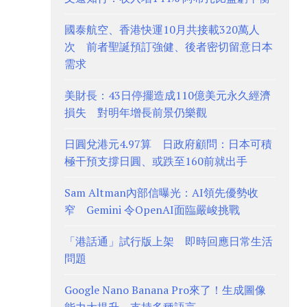
國泰航空、香港快運10月共接載320萬人
次 前者聖誕預訂強健、後者密切留意日本
需求
美財長：43日停擺造成110億美元永久經濟
損失 對明年增長前景仍樂觀
日圓兌港元4.97算 日政府顧問：日本可積
極干預支撐日圓、或跌至160前就出手
Sam Altman內部信曝光：AI領先優勢收
窄 Gemini 令OpenAI面臨嚴峻挑戰
「港話通」試行版上架 即時回應日常生活
問題
Google Nano Banana Pro來了！生成圖像