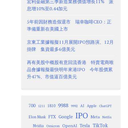
宏利金融第三季新造業務價值增長11% 派
息增10%至0.44加元
5年前因財務造假退市 瑞幸咖啡CEO：正
準備重新在美國上市
京東工業據報擬11月展開IPO預路演、12月
掛牌 集資最多6億美元
再有美股中概股有意回流香港 特賣電商唯
品會據報擬最快明年來港IPO 今年股價累
升47%、市值逼百億美元
9988
700
1810
AI
Apple
1211
9992
ChatGPT
IPO
Google
FTX
Meta
Elon Musk
Netflix
TikTok
Tesla
OpenAI
Nvidia
Omicron