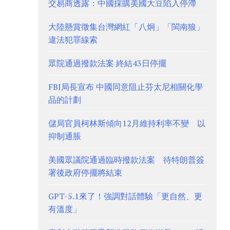
交易商透露：中國採購美國大豆陷入停滯
大陸懸賞徵集台灣網紅「八炯」「閩南狼」
違法犯罪線索
眾院通過撥款法案 終結43日停擺
FBI局長宣布 中國同意阻止芬太尼相關化學
品的計劃
儲局官員柯林斯傾向12月維持利率不變 以
抑制通脹
美國眾議院通過臨時撥款法案 待特朗普簽
署後政府停擺將結束
GPT-5.1來了！強調對話體驗「更自然、更
有溫度」