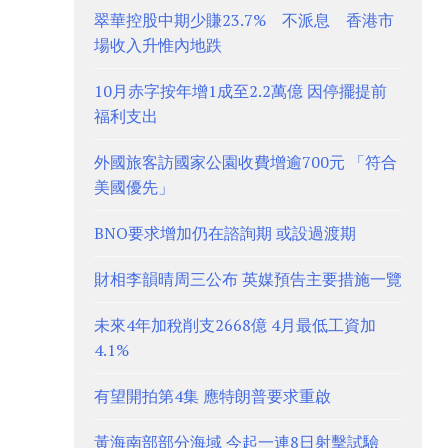
翠華控股中期少賺23.7% 不派息 香港市
場收入升惟內地跌
10月赤字按年增1成至2.2萬億 因停擺提前
福利支出
外國旅客訪國家公園收費增逾700元 「符合
美國優先」
BNO要求增加仍在諮詢期 或設過渡期
財相李韻晴周三公布 英媒預告主要措施一覽
未來4年加稅削支2668億 4月最低工資加
4.1%
有望開拍第4集 應特朗普要求重啟
黃海南部部分海域 今起一連8日射擊試驗