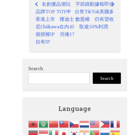
名創優品潮玩
字節跳動據報即使
Post
品牌TOP TOY申
出售TikTok美國多
navigation
香港上市 獲迪士
數股權 仍有望收
尼Chiikawa在內43
取逾50%利潤
個授權IP 另擁17
自有IP
Search
Search
Language