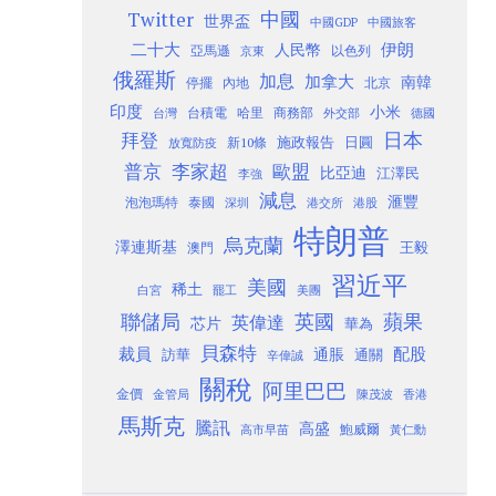
Twitter
中國
世界盃
中國GDP
中國旅客
二十大
伊朗
人民幣
以色列
亞馬遜
京東
俄羅斯
加息
加拿大
南韓
內地
停擺
北京
印度
小米
台灣
台積電
哈里
商務部
外交部
德國
日本
拜登
施政報告
日圓
新10條
放寬防疫
歐盟
普京
李家超
比亞迪
江澤民
李強
減息
滙豐
泡泡瑪特
泰國
深圳
港股
港交所
特朗普
烏克蘭
澤連斯基
澳門
王毅
習近平
美國
稀土
白宮
罷工
美團
聯儲局
蘋果
英國
英偉達
芯片
華為
貝森特
裁員
配股
通脹
訪華
通關
辛偉誠
關稅
阿里巴巴
金價
金管局
香港
陳茂波
馬斯克
騰訊
高盛
高市早苗
鮑威爾
黃仁勳