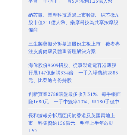
平台「羊小咩」 首5月溢利1.25億人幣
納芯微、樂摩科技通過上市聆訊 納芯微A
股市值211億人幣、樂摩科技為共享按摩設
備商
三生製藥擬分拆蔓迪股份主板上市 後者專
注皮膚健康及體重管理解決方案
海偉股份9609招股、從事製造電容器薄膜
孖展147億超購334倍 一手入場費約2885
元、比亞迪有份持股
創新實業2788暗盤最多收升31%、每手帳面
賺1680元 一手中籤率10%、申180手穩中
長和據報分拆屈臣氏於香港及英國兩地上
市 料集資約156億元、明年上半年啟動
IPO