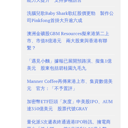
能力大提升 支持多種語言
洗腦兒歌Baby Shark歌紅股價更勁 製作公
司Pinkfong首掛大升逾六成
澳洲金礦股GBM Resources擬來港第二上
市、市值8億港元 兩大股東與香港有聯
繫？
「遇見小麵」據報已展開預路演、擬集1億
美元 股東包括碧桂園九毛九
Manner Coffee再傳來港上市、集資數億美
元 官方：「不予置評」
加密幣ETF巨頭「灰度」申美股IPO、AUM
達350億美元 股票代號GRAY
量化派5次遞表終通過港IPO聆訊、擁電商