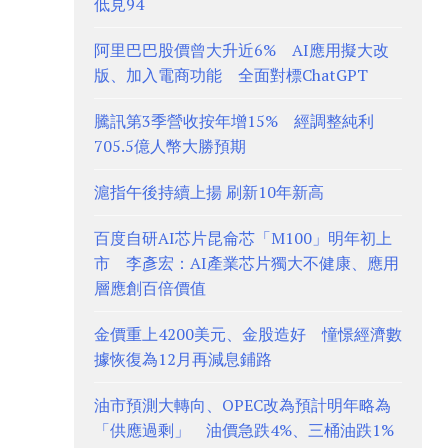
低見94
阿里巴巴股價曾大升近6% AI應用擬大改
版、加入電商功能 全面對標ChatGPT
騰訊第3季營收按年增15% 經調整純利
705.5億人幣大勝預期
滬指午後持續上揚 刷新10年新高
百度自研AI芯片昆侖芯「M100」明年初上
市 李彥宏：AI產業芯片獨大不健康、應用
層應創百倍價值
金價重上4200美元、金股造好 憧憬經濟數
據恢復為12月再減息鋪路
油市預測大轉向、OPEC改為預計明年略為
「供應過剩」 油價急跌4%、三桶油跌1%