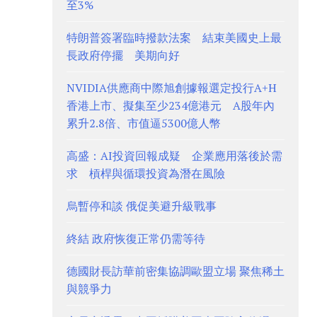
至3%
特朗普簽署臨時撥款法案 結束美國史上最
長政府停擺 美期向好
NVIDIA供應商中際旭創據報選定投行A+H
香港上市、擬集至少234億港元 A股年內
累升2.8倍、市值逼5300億人幣
高盛：AI投資回報成疑 企業應用落後於需
求 槓桿與循環投資為潛在風險
烏暫停和談 俄促美避升級戰事
終結 政府恢復正常仍需等待
德國財長訪華前密集協調歐盟立場 聚焦稀土
與競爭力