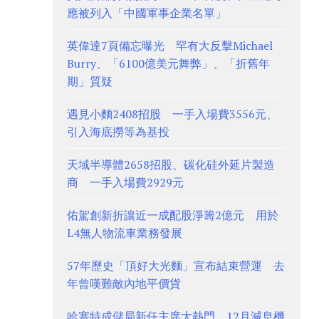
應被列入「中國軍事企業名單」
英偉達7頁備忘曝光 罕有大反擊Michael
Burry、「6100億美元舞弊」、「折舊年
期」質疑
遇見小麵2408招股 一手入場費3556元、
引入海底撈等為基投
天域半導體2658招股、碳化硅外延片製造
商 一手入場費2929元
佑駕創新折讓近一成配股淨籌2億元 用於
L4無人物流車業務發展
57年歷史「頂好大光麵」宣布結束營運 去
年曾嘆難敵內地平價貨
哈塞特成儲局新任主席大熱門 12月減息機