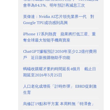
會率為84.3%、明年預計再減息三次
英偉達：Nvidia AI芯片領先業界一代 對
Google TPU成功感到高興
iPhone 17系列熱賣 蘋果將打低三星、重
奪全球最大智能手機商寶座
ChatGPT據報預計2030年至少2.2億付費用
戶 近日新推購物助手功能
螞蟻收購耀才要約時間延長4個月 截止日
期延至2026年3月25日
人口老化成增長「計時炸彈」 EBRD促刺激
生育
烏修訂19點和平方案 本周料無「特澤會」