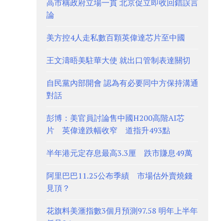
高市稱政府立場一貫 北京促立即收回錯誤言
論
美方控4人走私數百顆英偉達芯片至中國
王文濤晤美駐華大使 就出口管制表達關切
自民黨內部開會 認為有必要同中方保持溝通
對話
彭博：美官員討論售中國H200高階AI芯
片 英偉達跌幅收窄 道指升493點
半年港元定存息最高3.3厘 跌市賺息49萬
阿里巴巴11.25公布季績 市場估外賣燒錢
見頂？
花旗料美滙指數3個月預測97.58 明年上半年