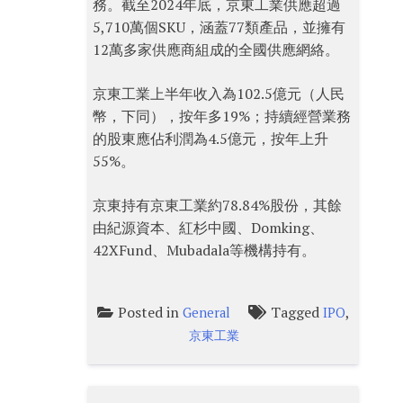
務。截至2024年底，京東工業供應超過
5,710萬個SKU，涵蓋77類產品，並擁有
12萬多家供應商組成的全國供應網絡。
京東工業上半年收入為102.5億元（人民
幣，下同），按年多19%；持續經營業務
的股東應佔利潤為4.5億元，按年上升
55%。
京東持有京東工業約78.84%股份，其餘
由紀源資本、紅杉中國、Domking、
42XFund、Mubadala等機構持有。
Posted in
Tagged
,
General
IPO
京東工業