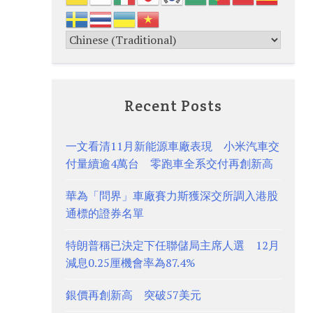
Recent Posts
一文看清11月新能源車廠表現 小米汽車交
付量續逾4萬台 零跑車全系交付再創新高
華為「問界」車廠賽力斯獲深交所調入港股
通標的證券名單
特朗普稱已決定下任聯儲局主席人選 12月
減息0.25厘機會率為87.4%
銀價再創新高 突破57美元