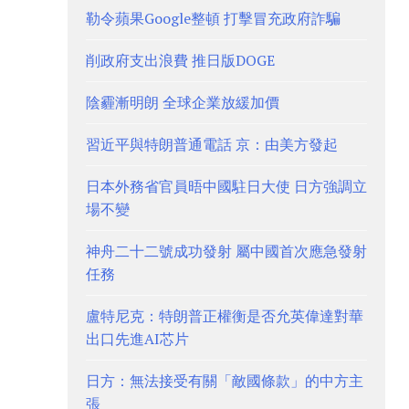
勒令蘋果Google整頓 打擊冒充政府詐騙
削政府支出浪費 推日版DOGE
陰霾漸明朗 全球企業放緩加價
習近平與特朗普通電話 京：由美方發起
日本外務省官員晤中國駐日大使 日方強調立
場不變
神舟二十二號成功發射 屬中國首次應急發射
任務
盧特尼克：特朗普正權衡是否允英偉達對華
出口先進AI芯片
日方：無法接受有關「敵國條款」的中方主
張