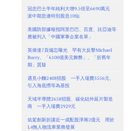
冠忠巴士半年純利大增9.5倍至6690萬元
派中期息連特別股息10仙
美國防部據報指阿里巴巴、百度、比亞迪等
應被列入「中國軍事企業名單」
英偉達7頁備忘曝光 罕有大反擊Michael
Burry、「6100億美元舞弊」、「折舊年
期」質疑
遇見小麵2408招股 一手入場費3556元、
引入海底撈等為基投
天域半導體2658招股、碳化硅外延片製造
商 一手入場費2929元
佑駕創新折讓近一成配股淨籌2億元 用於
L4無人物流車業務發展