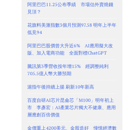
阿里巴巴11.25公布季績 市場估外賣燒錢
見頂？
花旗料美滙指數3個月預測97.58 明年上半年
低見94
阿里巴巴股價曾大升近6% AI應用擬大改
版、加入電商功能 全面對標ChatGPT
騰訊第3季營收按年增15% 經調整純利
705.5億人幣大勝預期
滬指午後持續上揚 刷新10年新高
百度自研AI芯片昆侖芯「M100」明年初上
市 李彥宏：AI產業芯片獨大不健康、應用
層應創百倍價值
金價重上4200美元、金股造好 憧憬經濟數