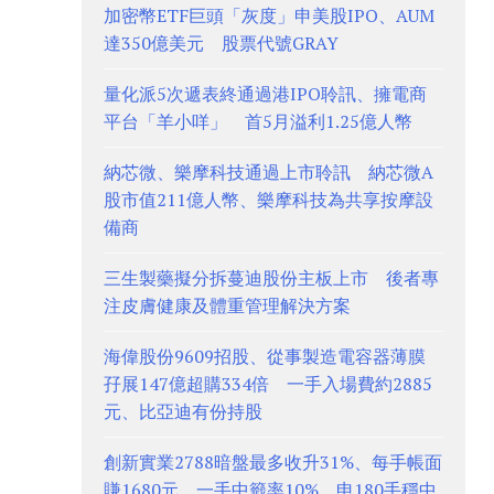
加密幣ETF巨頭「灰度」申美股IPO、AUM
達350億美元 股票代號GRAY
量化派5次遞表終通過港IPO聆訊、擁電商
平台「羊小咩」 首5月溢利1.25億人幣
納芯微、樂摩科技通過上市聆訊 納芯微A
股市值211億人幣、樂摩科技為共享按摩設
備商
三生製藥擬分拆蔓迪股份主板上市 後者專
注皮膚健康及體重管理解決方案
海偉股份9609招股、從事製造電容器薄膜
孖展147億超購334倍 一手入場費約2885
元、比亞迪有份持股
創新實業2788暗盤最多收升31%、每手帳面
賺1680元 一手中籤率10%、申180手穩中