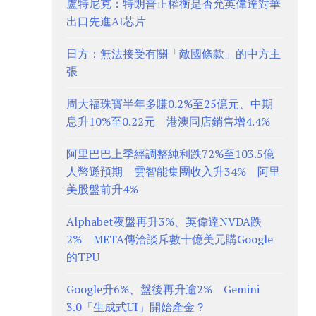
盧特尼克：特朗普正權衡是否允英偉達對華
出口先進AI芯片
日方：無法接受有關「敵國條款」的中方主
張
周大福珠寶半年多賺0.2%至25億元、中期
息升10%至0.22元 港澳同店銷售增4.4%
阿里巴巴上季經調整純利跌72%至103.5億
人幣遜預期 雲智能集團收入升34% 阿里
美股盤前升4%
Alphabet夜盤再升3%、英偉達NVDA跌
2% META傳洽談斥數十億美元購Google
的TPU
Google升6%、盤後再升逾2% Gemini
3.0「生成式UI」開始產金？