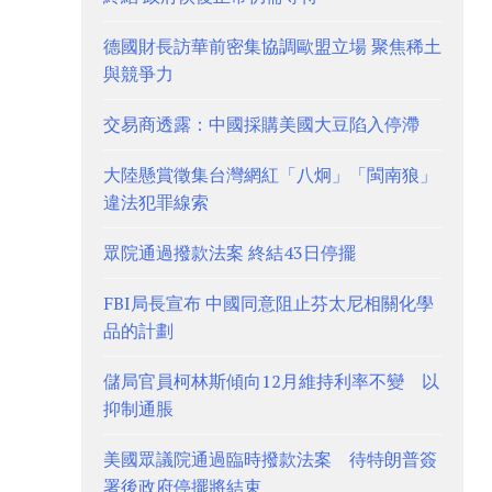
德國財長訪華前密集協調歐盟立場 聚焦稀土
與競爭力
交易商透露：中國採購美國大豆陷入停滯
大陸懸賞徵集台灣網紅「八炯」「閩南狼」
違法犯罪線索
眾院通過撥款法案 終結43日停擺
FBI局長宣布 中國同意阻止芬太尼相關化學
品的計劃
儲局官員柯林斯傾向12月維持利率不變 以
抑制通脹
美國眾議院通過臨時撥款法案 待特朗普簽
署後政府停擺將結束