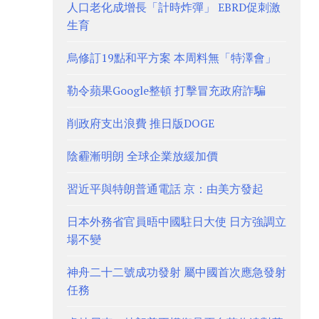
人口老化成增長「計時炸彈」 EBRD促刺激
生育
烏修訂19點和平方案 本周料無「特澤會」
勒令蘋果Google整頓 打擊冒充政府詐騙
削政府支出浪費 推日版DOGE
陰霾漸明朗 全球企業放緩加價
習近平與特朗普通電話 京：由美方發起
日本外務省官員晤中國駐日大使 日方強調立
場不變
神舟二十二號成功發射 屬中國首次應急發射
任務