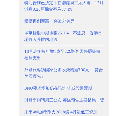
特朗普稱已決定下任聯儲局主席人選 12月
減息0.25厘機會率為87.4%
銀價再創新高 突破57美元
翠華控股中期少賺23.7% 不派息 香港市
場收入升惟內地跌
10月赤字按年增1成至2.2萬億 因停擺提前
福利支出
外國旅客訪國家公園收費增逾700元 「符合
美國優先」
BNO要求增加仍在諮詢期 或設過渡期
財相李韻晴周三公布 英媒預告主要措施一覽
未來4年加稅削支2668億 4月最低工資加