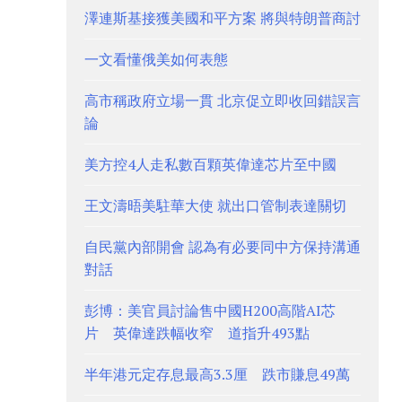
澤連斯基接獲美國和平方案 將與特朗普商討
一文看懂俄美如何表態
高市稱政府立場一貫 北京促立即收回錯誤言
論
美方控4人走私數百顆英偉達芯片至中國
王文濤晤美駐華大使 就出口管制表達關切
自民黨內部開會 認為有必要同中方保持溝通
對話
彭博：美官員討論售中國H200高階AI芯
片 英偉達跌幅收窄 道指升493點
半年港元定存息最高3.3厘 跌市賺息49萬