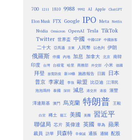
9988
700
1810
AI
Apple
1211
9992
ChatGPT
IPO
Google
FTX
Meta
Elon Musk
Netflix
TikTok
Tesla
OpenAI
Nvidia
Omicron
Twitter
中國
世界盃
中國GDP
中國旅客
二十大
伊朗
人民幣
以色列
亞馬遜
京東
俄羅斯
加息
加拿大
南韓
內地
停擺
北京
印度
小米
台灣
台積電
哈里
商務部
外交部
德國
日本
拜登
施政報告
日圓
新10條
放寬防疫
歐盟
普京
李家超
比亞迪
江澤民
李強
減息
滙豐
泡泡瑪特
泰國
深圳
港股
港交所
特朗普
烏克蘭
澤連斯基
澳門
王毅
習近平
美國
稀土
白宮
罷工
美團
聯儲局
蘋果
英國
英偉達
芯片
華為
貝森特
裁員
配股
通脹
訪華
通關
辛偉誠