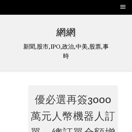
Skip
to
網網
content
新聞,股市,IPO,政治,中美,股票,事
時
優必選再簽3000
萬元人幣機器人訂