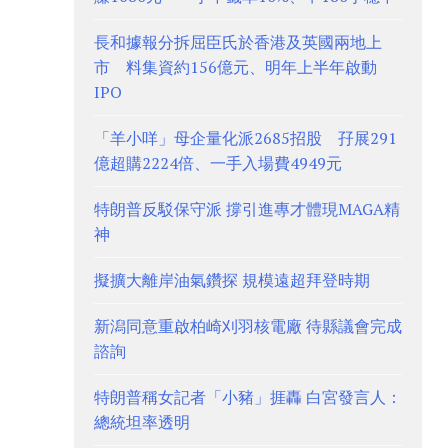
長和據報分拆屈臣氏於香港及英國兩地上
市 料集資約156億元、明年上半年啟動
IPO
「羊小咩」母企量化派2685招股 孖展291
億超購2224倍、一手入場費4949元
特朗普反駁保守派 撐引進專才體現MAGA精
神
擬擴大離岸油氣鑽探 規模遠超拜登時期
新潟同意重啟柏崎刈羽核電廠 待縣議會完成
諮詢
特朗普稱女記者「小豬」捱轟 白宮發言人：
總統坦率透明