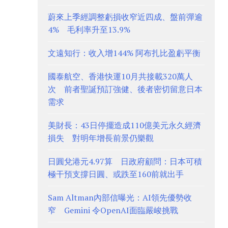
蔚來上季經調整虧損收窄近四成、盤前彈逾
4% 毛利率升至13.9%
文遠知行：收入增144% 阿布扎比盈虧平衡
國泰航空、香港快運10月共接載320萬人
次 前者聖誕預訂強健、後者密切留意日本
需求
美財長：43日停擺造成110億美元永久經濟
損失 對明年增長前景仍樂觀
日圓兌港元4.97算 日政府顧問：日本可積
極干預支撐日圓、或跌至160前就出手
Sam Altman內部信曝光：AI領先優勢收
窄 Gemini 令OpenAI面臨嚴峻挑戰