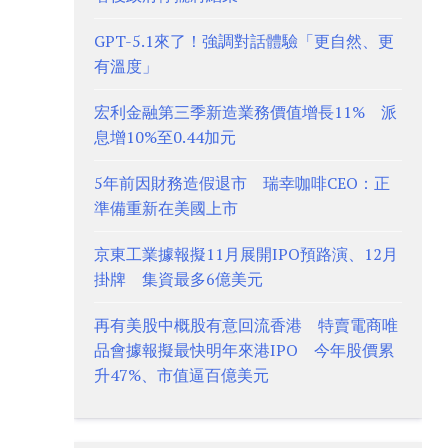
GPT-5.1來了！強調對話體驗「更自然、更
有溫度」
宏利金融第三季新造業務價值增長11% 派
息增10%至0.44加元
5年前因財務造假退市 瑞幸咖啡CEO：正
準備重新在美國上市
京東工業據報擬11月展開IPO預路演、12月
掛牌 集資最多6億美元
再有美股中概股有意回流香港 特賣電商唯
品會據報擬最快明年來港IPO 今年股價累
升47%、市值逼百億美元