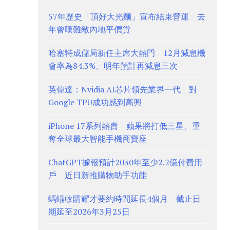
57年歷史「頂好大光麵」宣布結束營運 去
年曾嘆難敵內地平價貨
哈塞特成儲局新任主席大熱門 12月減息機
會率為84.3%、明年預計再減息三次
英偉達：Nvidia AI芯片領先業界一代 對
Google TPU成功感到高興
iPhone 17系列熱賣 蘋果將打低三星、重
奪全球最大智能手機商寶座
ChatGPT據報預計2030年至少2.2億付費用
戶 近日新推購物助手功能
螞蟻收購耀才要約時間延長4個月 截止日
期延至2026年3月25日