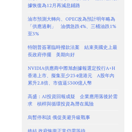
據恢復為12月再減息鋪路
油市預測大轉向、OPEC改為預計明年略為
「供應過剩」 油價急跌4%、三桶油跌1%
至3%
特朗普簽署臨時撥款法案 結束美國史上最
長政府停擺 美期向好
NVIDIA供應商中際旭創據報選定投行A+H
香港上市、擬集至少234億港元 A股年內
累升2.8倍、市值逼5300億人幣
高盛：AI投資回報成疑 企業應用落後於需
求 槓桿與循環投資為潛在風險
烏暫停和談 俄促美避升級戰事
終結 政府恢復正常仍需等待