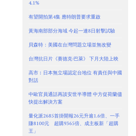
4.1%
有望開拍第4集 應特朗普要求重啟
黃海南部部分海域 今起一連8日射擊試驗
貝森特：美國在台灣問題立場並無改變
台灣抗日片《賽德克·巴萊》 下月大陸上映
高市︰日本無立場認定台地位 有責任與中國
對話
中歐官員通話再談安世半導體 中方促荷蘭儘
快提出解決方案
量化派2685首掛開報26元升逾1.6倍、一手
賺8100元 超購9365倍、成主板新「超購
王」