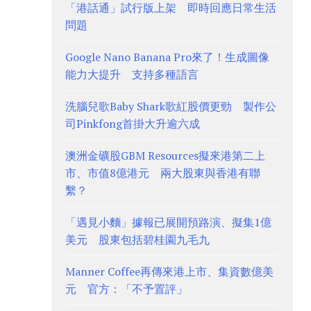
「港話通」試行版上架 即時回應日常生活
問題
Google Nano Banana Pro來了！生成圖像
能力大提升 支持多種語言
洗腦兒歌Baby Shark歌紅股價更勁 製作公
司Pinkfong首掛大升逾六成
澳洲金礦股GBM Resources擬來港第二上
市、市值8億港元 兩大股東與香港有聯
繫？
「遇見小麵」據報已展開預路演、擬集1億
美元 股東包括碧桂園九毛九
Manner Coffee再傳來港上市、集資數億美
元 官方：「不予置評」