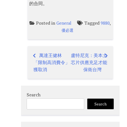
的合同。
Posted in
Tagged
,
General
9880
優必選
萬達王健林
盧特尼克：美本土
Post
「限制高消費令」
芯片供應充足才能
navigation
獲取消
保衛台灣
Search
Search