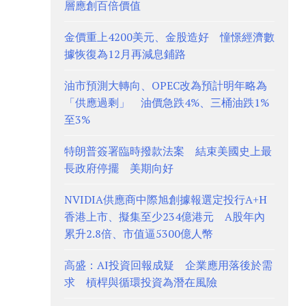
層應創百倍價值
金價重上4200美元、金股造好 憧憬經濟數
據恢復為12月再減息鋪路
油市預測大轉向、OPEC改為預計明年略為
「供應過剩」 油價急跌4%、三桶油跌1%
至3%
特朗普簽署臨時撥款法案 結束美國史上最
長政府停擺 美期向好
NVIDIA供應商中際旭創據報選定投行A+H
香港上市、擬集至少234億港元 A股年內
累升2.8倍、市值逼5300億人幣
高盛：AI投資回報成疑 企業應用落後於需
求 槓桿與循環投資為潛在風險