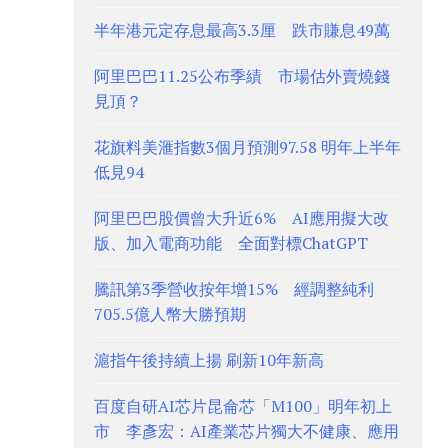
半年港元定存息最高3.3厘 跌市賺息49萬
阿里巴巴11.25公布季績 市場估外賣燒錢
見頂？
花旗料美滙指數3個月預測97.58 明年上半年
低見94
阿里巴巴股價曾大升近6% AI應用擬大改
版、加入電商功能 全面對標ChatGPT
騰訊第3季營收按年增15% 經調整純利
705.5億人幣大勝預期
滬指午後持續上揚 刷新10年新高
百度自研AI芯片昆侖芯「M100」明年初上
市 李彥宏：AI產業芯片獨大不健康、應用