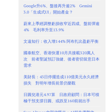
Google升6%、盤後再升逾2% Gemini
3.0「生成式UI」開始產金？
蔚來上季經調整虧損收窄近四成、盤前彈逾
4% 毛利率升至13.9%
文遠知行：收入增144% 阿布扎比盈虧平衡
國泰航空、香港快運10月共接載320萬人
次 前者聖誕預訂強健、後者密切留意日本
需求
美財長：43日停擺造成110億美元永久經濟
損失 對明年增長前景仍樂觀
日圓兌港元4.97算 日政府顧問：日本可積
極干預支撐日圓、或跌至160前就出手