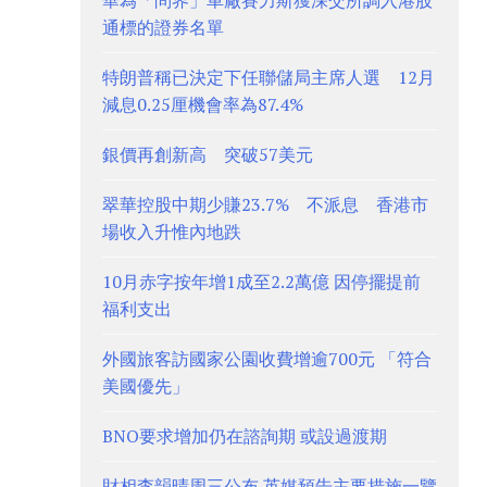
華為「問界」車廠賽力斯獲深交所調入港股
通標的證券名單
特朗普稱已決定下任聯儲局主席人選 12月
減息0.25厘機會率為87.4%
銀價再創新高 突破57美元
翠華控股中期少賺23.7% 不派息 香港市
場收入升惟內地跌
10月赤字按年增1成至2.2萬億 因停擺提前
福利支出
外國旅客訪國家公園收費增逾700元 「符合
美國優先」
BNO要求增加仍在諮詢期 或設過渡期
財相李韻晴周三公布 英媒預告主要措施一覽