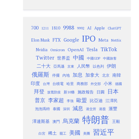
9988
700
1810
AI
Apple
1211
9992
ChatGPT
IPO
Google
FTX
Meta
Elon Musk
Netflix
TikTok
Tesla
OpenAI
Nvidia
Omicron
Twitter
中國
世界盃
中國GDP
中國旅客
二十大
伊朗
人民幣
以色列
亞馬遜
京東
俄羅斯
加息
加拿大
南韓
內地
停擺
北京
印度
小米
台灣
台積電
哈里
商務部
外交部
德國
日本
拜登
施政報告
日圓
新10條
放寬防疫
歐盟
普京
李家超
比亞迪
江澤民
李強
減息
滙豐
泡泡瑪特
泰國
深圳
港股
港交所
特朗普
烏克蘭
澤連斯基
澳門
王毅
習近平
美國
稀土
白宮
罷工
美團