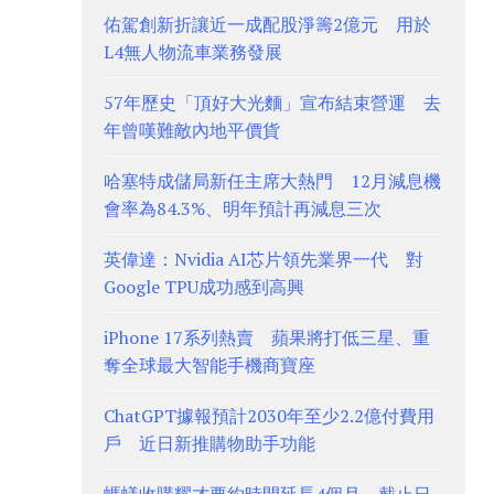
佑駕創新折讓近一成配股淨籌2億元 用於
L4無人物流車業務發展
57年歷史「頂好大光麵」宣布結束營運 去
年曾嘆難敵內地平價貨
哈塞特成儲局新任主席大熱門 12月減息機
會率為84.3%、明年預計再減息三次
英偉達：Nvidia AI芯片領先業界一代 對
Google TPU成功感到高興
iPhone 17系列熱賣 蘋果將打低三星、重
奪全球最大智能手機商寶座
ChatGPT據報預計2030年至少2.2億付費用
戶 近日新推購物助手功能