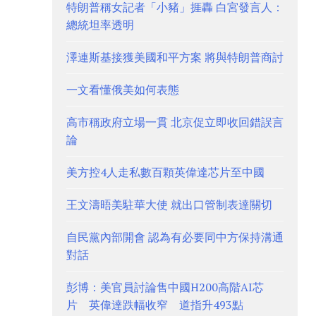
特朗普稱女記者「小豬」捱轟 白宮發言人：
總統坦率透明
澤連斯基接獲美國和平方案 將與特朗普商討
一文看懂俄美如何表態
高市稱政府立場一貫 北京促立即收回錯誤言
論
美方控4人走私數百顆英偉達芯片至中國
王文濤晤美駐華大使 就出口管制表達關切
自民黨內部開會 認為有必要同中方保持溝通
對話
彭博：美官員討論售中國H200高階AI芯
片 英偉達跌幅收窄 道指升493點