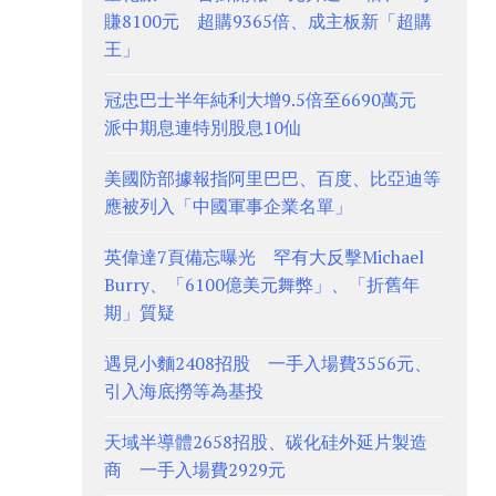
賺8100元 超購9365倍、成主板新「超購
王」
冠忠巴士半年純利大增9.5倍至6690萬元
派中期息連特別股息10仙
美國防部據報指阿里巴巴、百度、比亞迪等
應被列入「中國軍事企業名單」
英偉達7頁備忘曝光 罕有大反擊Michael
Burry、「6100億美元舞弊」、「折舊年
期」質疑
遇見小麵2408招股 一手入場費3556元、
引入海底撈等為基投
天域半導體2658招股、碳化硅外延片製造
商 一手入場費2929元