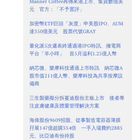
Manner Coffee再傳來港上市、集資數億美
元 官方：「不予置評」
加密幣ETF巨頭「灰度」申美股IPO、AUM
達350億美元 股票代號GRAY
量化派5次遞表終通過港IPO聆訊、擁電商
平台「羊小咩」 首5月溢利1.25億人幣
納芯微、樂摩科技通過上市聆訊 納芯微A
股市值211億人幣、樂摩科技為共享按摩設
備商
三生製藥擬分拆蔓迪股份主板上市 後者專
注皮膚健康及體重管理解決方案
海偉股份9609招股、從事製造電容器薄膜
孖展147億超購334倍 一手入場費約2885
元、比亞迪有份持股