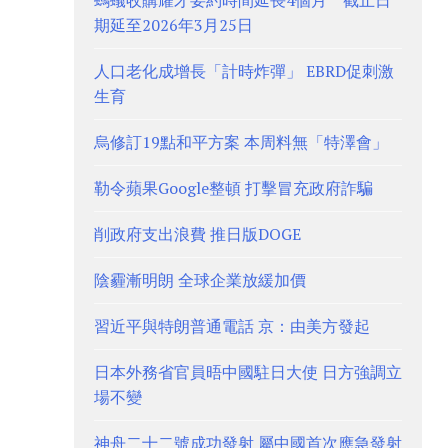
螞蟻收購耀才要約時間延長4個月 截止日
期延至2026年3月25日
人口老化成增長「計時炸彈」 EBRD促刺激
生育
烏修訂19點和平方案 本周料無「特澤會」
勒令蘋果Google整頓 打擊冒充政府詐騙
削政府支出浪費 推日版DOGE
陰霾漸明朗 全球企業放緩加價
習近平與特朗普通電話 京：由美方發起
日本外務省官員晤中國駐日大使 日方強調立
場不變
神舟二十二號成功發射 屬中國首次應急發射