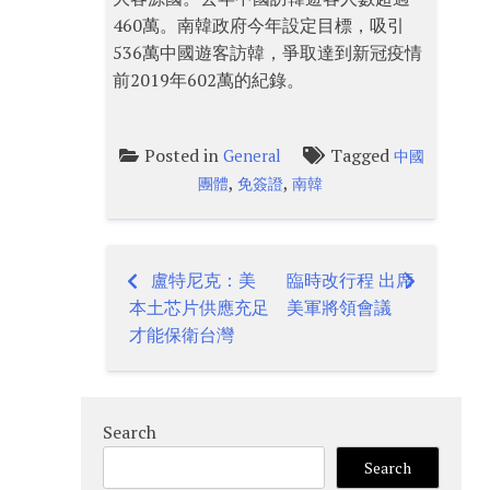
460萬。南韓政府今年設定目標，吸引
536萬中國遊客訪韓，爭取達到新冠疫情
前2019年602萬的紀錄。
Posted in
Tagged
General
中國
,
,
團體
免簽證
南韓
盧特尼克：美
臨時改行程 出席
Post
本土芯片供應充足
美軍將領會議
navigation
才能保衛台灣
Search
Search