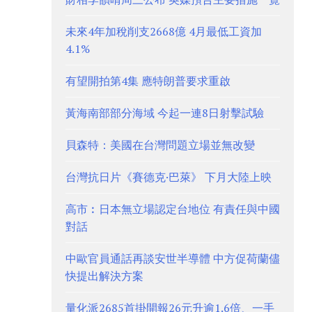
未來4年加稅削支2668億 4月最低工資加
4.1%
有望開拍第4集 應特朗普要求重啟
黃海南部部分海域 今起一連8日射擊試驗
貝森特：美國在台灣問題立場並無改變
台灣抗日片《賽德克·巴萊》 下月大陸上映
高市︰日本無立場認定台地位 有責任與中國
對話
中歐官員通話再談安世半導體 中方促荷蘭儘
快提出解決方案
量化派2685首掛開報26元升逾1.6倍、一手