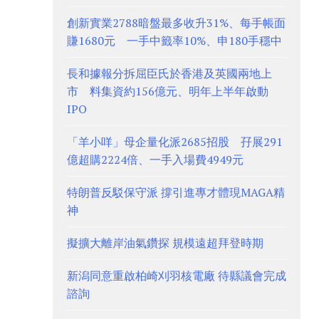
創新實業2788暗盤最多收升31%、每手帳面
賺1680元 一手中籤率10%、申180手穩中
長和據報分拆屈臣氏於香港及英國兩地上
市 料集資約156億元、明年上半年啟動
IPO
「羊小咩」母企量化派2685招股 孖展291
億超購2224倍、一手入場費4949元
特朗普反駁保守派 撐引進專才體現MAGA精
神
擬擴大離岸油氣鑽探 規模遠超拜登時期
新潟同意重啟柏崎刈羽核電廠 待縣議會完成
諮詢