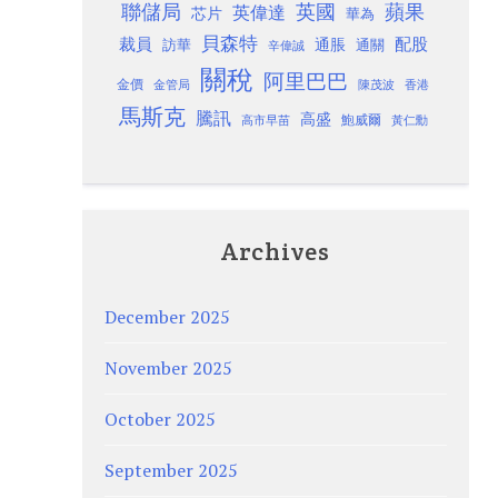
聯儲局
蘋果
英國
英偉達
芯片
華為
貝森特
裁員
配股
通脹
訪華
通關
辛偉誠
關稅
阿里巴巴
金價
金管局
香港
陳茂波
馬斯克
騰訊
高盛
高市早苗
鮑威爾
黃仁勳
Archives
December 2025
November 2025
October 2025
September 2025