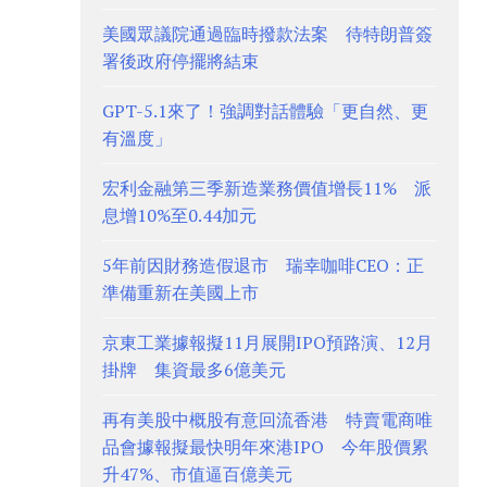
美國眾議院通過臨時撥款法案 待特朗普簽
署後政府停擺將結束
GPT-5.1來了！強調對話體驗「更自然、更
有溫度」
宏利金融第三季新造業務價值增長11% 派
息增10%至0.44加元
5年前因財務造假退市 瑞幸咖啡CEO：正
準備重新在美國上市
京東工業據報擬11月展開IPO預路演、12月
掛牌 集資最多6億美元
再有美股中概股有意回流香港 特賣電商唯
品會據報擬最快明年來港IPO 今年股價累
升47%、市值逼百億美元