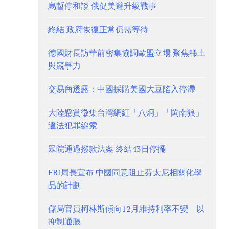
烏暫停和談 俄促美避升級戰事
終結 政府恢復正常仍需等待
德國財長訪華前密集協調歐盟立場 聚焦稀土
與競爭力
交易商透露：中國採購美國大豆陷入停滯
大陸懸賞徵集台灣網紅「八炯」「閩南狼」
違法犯罪線索
眾院通過撥款法案 終結43日停擺
FBI局長宣布 中國同意阻止芬太尼相關化學
品的計劃
儲局官員柯林斯傾向12月維持利率不變 以
抑制通脹