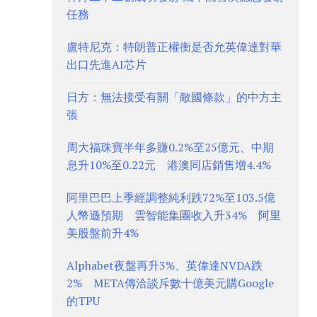
任務
盧特尼克：特朗普正權衡是否允英偉達對華
出口先進AI芯片
日方：無法接受有關「敵國條款」的中方主
張
周大福珠寶半年多賺0.2%至25億元、中期
息升10%至0.22元 港澳同店銷售增4.4%
阿里巴巴上季經調整純利跌72%至103.5億
人幣遜預期 雲智能集團收入升34% 阿里
美股盤前升4%
Alphabet夜盤再升3%、英偉達NVDA跌
2% META傳洽談斥數十億美元購Google
的TPU