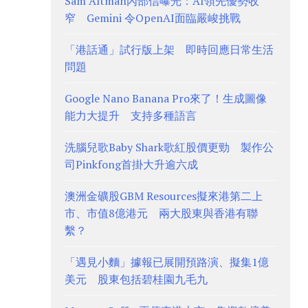
Sam Altman內部信曝光：AI領先優勢收
窄 Gemini 令OpenAI面臨嚴峻挑戰
「港話通」試行版上架 即時回應日常生活
問題
Google Nano Banana Pro來了！生成圖像
能力大提升 支持多種語言
洗腦兒歌Baby Shark歌紅股價更勁 製作公
司Pinkfong首掛大升逾六成
澳洲金礦股GBM Resources擬來港第二上
市、市值8億港元 兩大股東與香港有聯
繫？
「遇見小麵」據報已展開預路演、擬集1億
美元 股東包括碧桂園九毛九