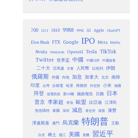
9988
700
1810
AI
Apple
1211
9992
ChatGPT
IPO
Google
FTX
Meta
Elon Musk
Netflix
TikTok
Tesla
OpenAI
Nvidia
Omicron
Twitter
中國
世界盃
中國GDP
中國旅客
二十大
伊朗
人民幣
以色列
亞馬遜
京東
俄羅斯
加息
加拿大
南韓
內地
停擺
北京
印度
小米
台灣
台積電
哈里
商務部
外交部
德國
日本
拜登
施政報告
日圓
新10條
放寬防疫
歐盟
普京
李家超
比亞迪
江澤民
李強
減息
滙豐
泡泡瑪特
泰國
深圳
港股
港交所
特朗普
烏克蘭
澤連斯基
澳門
王毅
習近平
美國
稀土
白宮
罷工
美團