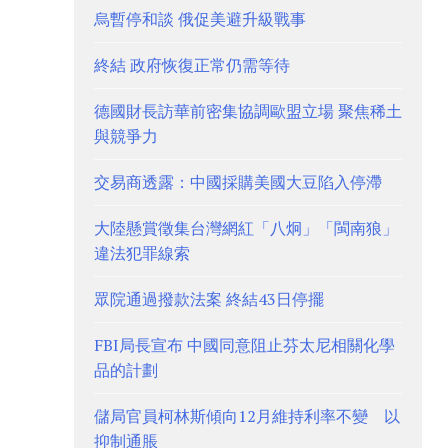
烏暫停和談 俄促美避升級戰事
終結 政府恢復正常仍需等待
德國財長訪華前密集協調歐盟立場 聚焦稀土
與競爭力
交易商透露：中國採購美國大豆陷入停滯
大陸懸賞徵集台灣網紅「八炯」「閩南狼」
違法犯罪線索
眾院通過撥款法案 終結43日停擺
FBI局長宣布 中國同意阻止芬太尼相關化學
品的計劃
儲局官員柯林斯傾向12月維持利率不變 以
抑制通脹