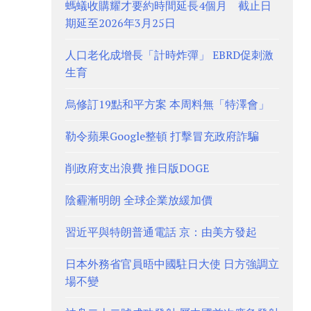
螞蟻收購耀才要約時間延長4個月 截止日
期延至2026年3月25日
人口老化成增長「計時炸彈」 EBRD促刺激
生育
烏修訂19點和平方案 本周料無「特澤會」
勒令蘋果Google整頓 打擊冒充政府詐騙
削政府支出浪費 推日版DOGE
陰霾漸明朗 全球企業放緩加價
習近平與特朗普通電話 京：由美方發起
日本外務省官員晤中國駐日大使 日方強調立
場不變