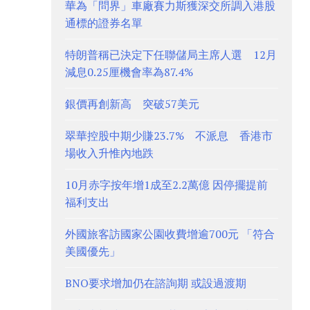
華為「問界」車廠賽力斯獲深交所調入港股
通標的證券名單
特朗普稱已決定下任聯儲局主席人選 12月
減息0.25厘機會率為87.4%
銀價再創新高 突破57美元
翠華控股中期少賺23.7% 不派息 香港市
場收入升惟內地跌
10月赤字按年增1成至2.2萬億 因停擺提前
福利支出
外國旅客訪國家公園收費增逾700元 「符合
美國優先」
BNO要求增加仍在諮詢期 或設過渡期