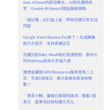
Sam Altman內部信曝光：AI領先優勢收
窄 Gemini 令OpenAI面臨嚴峻挑戰
「港話通」試行版上架 即時回應日常生活
問題
Google Nano Banana Pro來了！生成圖像
能力大提升 支持多種語言
洗腦兒歌Baby Shark歌紅股價更勁 製作公
司Pinkfong首掛大升逾六成
澳洲金礦股GBM Resources擬來港第二上
市、市值8億港元 兩大股東與香港有聯
繫？
「遇見小麵」據報已展開預路演、擬集1億
美元 股東包括碧桂園九毛九