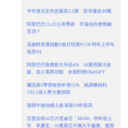
半年港元定存息最高3.3厘 跌市賺息49萬
阿里巴巴11.25公布季績 市場估外賣燒錢
見頂？
花旗料美滙指數3個月預測97.58 明年上半年
低見94
阿里巴巴股價曾大升近6% AI應用擬大改
版、加入電商功能 全面對標ChatGPT
騰訊第3季營收按年增15% 經調整純利
705.5億人幣大勝預期
滬指午後持續上揚 刷新10年新高
百度自研AI芯片昆侖芯「M100」明年初上
市 李彥宏：AI產業芯片獨大不健康、應用