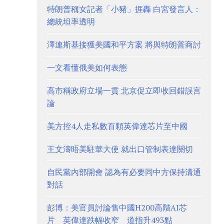
特朗普稱女記者「小豬」捱轟 白宮發言人：
總統坦率透明
澤連斯基接獲美國和平方案 將與特朗普商討
一文看懂俄美如何表態
高市稱政府立場一貫 北京促立即收回錯誤言
論
美方控4人走私數百顆英偉達芯片至中國
王文濤晤美駐華大使 就出口管制表達關切
自民黨內部開會 認為有必要同中方保持溝通
對話
彭博：美官員討論售中國H200高階AI芯
片 英偉達跌幅收窄 道指升493點