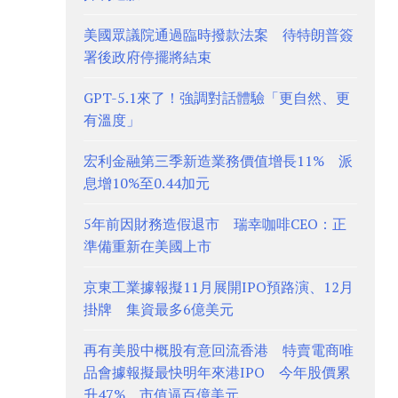
美國眾議院通過臨時撥款法案 待特朗普簽
署後政府停擺將結束
GPT-5.1來了！強調對話體驗「更自然、更
有溫度」
宏利金融第三季新造業務價值增長11% 派
息增10%至0.44加元
5年前因財務造假退市 瑞幸咖啡CEO：正
準備重新在美國上市
京東工業據報擬11月展開IPO預路演、12月
掛牌 集資最多6億美元
再有美股中概股有意回流香港 特賣電商唯
品會據報擬最快明年來港IPO 今年股價累
升47%、市值逼百億美元