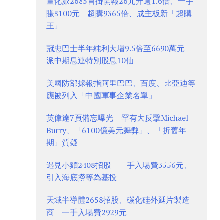
量化派2685首掛開報26元升逾1.6倍、一手
賺8100元 超購9365倍、成主板新「超購
王」
冠忠巴士半年純利大增9.5倍至6690萬元
派中期息連特別股息10仙
美國防部據報指阿里巴巴、百度、比亞迪等
應被列入「中國軍事企業名單」
英偉達7頁備忘曝光 罕有大反擊Michael
Burry、「6100億美元舞弊」、「折舊年
期」質疑
遇見小麵2408招股 一手入場費3556元、
引入海底撈等為基投
天域半導體2658招股、碳化硅外延片製造
商 一手入場費2929元