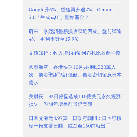
Google升6%、盤後再升逾2% Gemini
3.0「生成式UI」開始產金？
蔚來上季經調整虧損收窄近四成、盤前彈逾
4% 毛利率升至13.9%
文遠知行：收入增144% 阿布扎比盈虧平衡
國泰航空、香港快運10月共接載320萬人
次 前者聖誕預訂強健、後者密切留意日本
需求
美財長：43日停擺造成110億美元永久經濟
損失 對明年增長前景仍樂觀
日圓兌港元4.97算 日政府顧問：日本可積
極干預支撐日圓、或跌至160前就出手