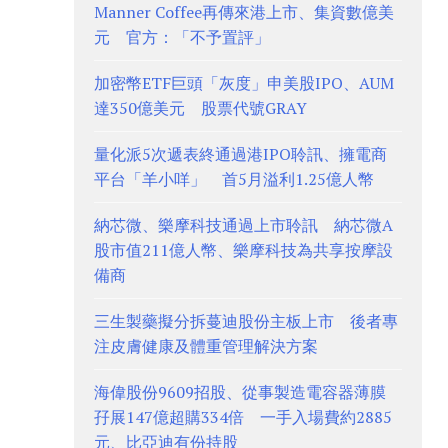
Manner Coffee再傳來港上市、集資數億美
元 官方：「不予置評」
加密幣ETF巨頭「灰度」申美股IPO、AUM
達350億美元 股票代號GRAY
量化派5次遞表終通過港IPO聆訊、擁電商
平台「羊小咩」 首5月溢利1.25億人幣
納芯微、樂摩科技通過上市聆訊 納芯微A
股市值211億人幣、樂摩科技為共享按摩設
備商
三生製藥擬分拆蔓迪股份主板上市 後者專
注皮膚健康及體重管理解決方案
海偉股份9609招股、從事製造電容器薄膜
孖展147億超購334倍 一手入場費約2885
元、比亞迪有份持股