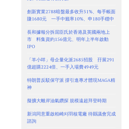
創新實業2788暗盤最多收升31%、每手帳面
賺1680元 一手中籤率10%、申180手穩中
長和據報分拆屈臣氏於香港及英國兩地上
市 料集資約156億元、明年上半年啟動
IPO
「羊小咩」母企量化派2685招股 孖展291
億超購2224倍、一手入場費4949元
特朗普反駁保守派 撐引進專才體現MAGA精
神
擬擴大離岸油氣鑽探 規模遠超拜登時期
新潟同意重啟柏崎刈羽核電廠 待縣議會完成
諮詢