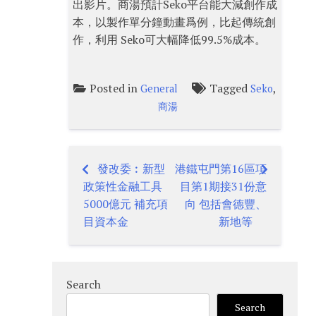
出影片。商湯預計Seko平台能大減創作成
本，以製作單分鐘動畫爲例，比起傳統創
作，利用 Seko可大幅降低99.5%成本。
Posted in
Tagged
,
General
Seko
商湯
發改委︰新型
港鐵屯門第16區項
Post
政策性金融工具
目第1期接31份意
navigation
5000億元 補充項
向 包括會德豐、
目資本金
新地等
Search
Search