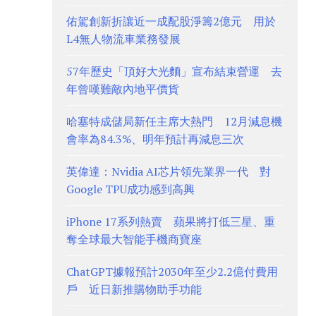
佑駕創新折讓近一成配股淨籌2億元 用於
L4無人物流車業務發展
57年歷史「頂好大光麵」宣布結束營運 去
年曾嘆難敵內地平價貨
哈塞特成儲局新任主席大熱門 12月減息機
會率為84.3%、明年預計再減息三次
英偉達：Nvidia AI芯片領先業界一代 對
Google TPU成功感到高興
iPhone 17系列熱賣 蘋果將打低三星、重
奪全球最大智能手機商寶座
ChatGPT據報預計2030年至少2.2億付費用
戶 近日新推購物助手功能