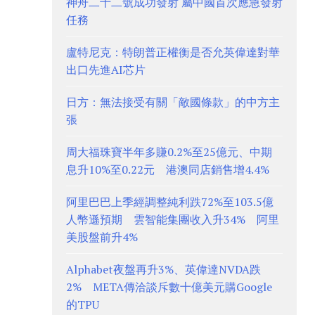
神舟二十二號成功發射 屬中國首次應急發射
任務
盧特尼克：特朗普正權衡是否允英偉達對華
出口先進AI芯片
日方：無法接受有關「敵國條款」的中方主
張
周大福珠寶半年多賺0.2%至25億元、中期
息升10%至0.22元 港澳同店銷售增4.4%
阿里巴巴上季經調整純利跌72%至103.5億
人幣遜預期 雲智能集團收入升34% 阿里
美股盤前升4%
Alphabet夜盤再升3%、英偉達NVDA跌
2% META傳洽談斥數十億美元購Google
的TPU