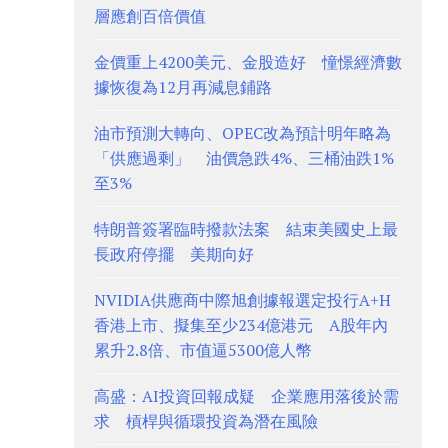
層應創百倍價值
金價重上4200美元、金股造好 憧憬經濟數
據恢復為12月再減息鋪路
油市預測大轉向、OPEC改為預計明年略為
「供應過剩」 油價急跌4%、三桶油跌1%
至3%
特朗普簽署臨時撥款法案 結束美國史上最
長政府停擺 美期向好
NVIDIA供應商中際旭創據報選定投行A+H
香港上市、擬集至少234億港元 A股年內
累升2.8倍、市值逼5300億人幣
高盛：AI投資回報成疑 企業應用落後於需
求 槓桿與循環投資為潛在風險