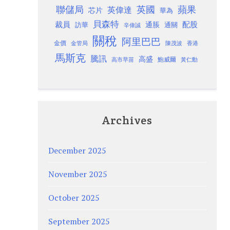
聯儲局
蘋果
英國
英偉達
芯片
華為
貝森特
裁員
配股
通脹
訪華
通關
辛偉誠
關稅
阿里巴巴
金價
金管局
香港
陳茂波
馬斯克
騰訊
高盛
高市早苗
鮑威爾
黃仁勳
Archives
December 2025
November 2025
October 2025
September 2025