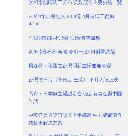
財相李韻晴周三公布 英媒預告主要措施一覽
未來4年加稅削支2668億 4月最低工資加
4.1%
有望開拍第4集 應特朗普要求重啟
黃海南部部分海域 今起一連8日射擊試驗
貝森特：美國在台灣問題立場並無改變
台灣抗日片《賽德克·巴萊》 下月大陸上映
高市︰日本無立場認定台地位 有責任與中國
對話
中歐官員通話再談安世半導體 中方促荷蘭儘
快提出解決方案