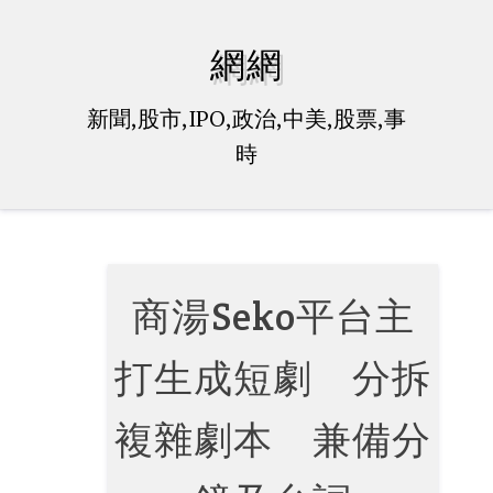
Skip
to
網網
content
新聞,股市,IPO,政治,中美,股票,事
時
商湯Seko平台主
打生成短劇 分拆
複雜劇本 兼備分