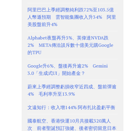
阿里巴巴上季經調整純利跌72%至103.5億
人幣遜預期 雲智能集團收入升34% 阿里
美股盤前升4%
Alphabet夜盤再升3%、英偉達NVDA跌
2% META傳洽談斥數十億美元購Google
的TPU
Google升6%、盤後再升逾2% Gemini
3.0「生成式UI」開始產金？
蔚來上季經調整虧損收窄近四成、盤前彈逾
4% 毛利率升至13.9%
文遠知行：收入增144% 阿布扎比盈虧平衡
國泰航空、香港快運10月共接載320萬人
次 前者聖誕預訂強健、後者密切留意日本