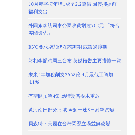
10月赤字按年增1成至2.2萬億 因停擺提前
福利支出
外國旅客訪國家公園收費增逾700元 「符合
美國優先」
BNO要求增加仍在諮詢期 或設過渡期
財相李韻晴周三公布 英媒預告主要措施一覽
未來4年加稅削支2668億 4月最低工資加
4.1%
有望開拍第4集 應特朗普要求重啟
黃海南部部分海域 今起一連8日射擊試驗
貝森特：美國在台灣問題立場並無改變