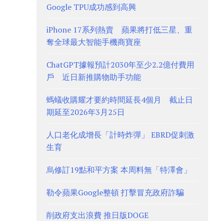
Google TPU成功感到高興
iPhone 17系列熱賣 蘋果將打低三星、重
奪全球最大智能手機商寶座
ChatGPT據報預計2030年至少2.2億付費用
戶 近日新推購物助手功能
螞蟻收購耀才要約時間延長4個月 截止日
期延至2026年3月25日
人口老化成增長「計時炸彈」 EBRD促刺激
生育
烏修訂19點和平方案 本周料無「特澤會」
勒令蘋果Google整頓 打擊冒充政府詐騙
削政府支出浪費 推日版DOGE