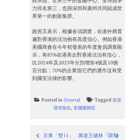
經濟體、世界三甲的金融中心、全球競爭
力排名第三，也與深圳和廣州共同組成世
界第一的創新集群。
政府又表示，根據各項調查，在港外商普
遍對香港的法治抱有高度信心。例如香港
美國商會在今年初發表的年度會員調查顯
示，有83%在港美企對香港法治有信心，
比2024年及2023年分別增加4個及10個
百分點；70%的企業指它們的運作沒有受
到國安法律的影響。
Posted in
Tagged
General
投資
,
環境報告
美國國務院
京東「雙11」
萬達王健林「限制
Post