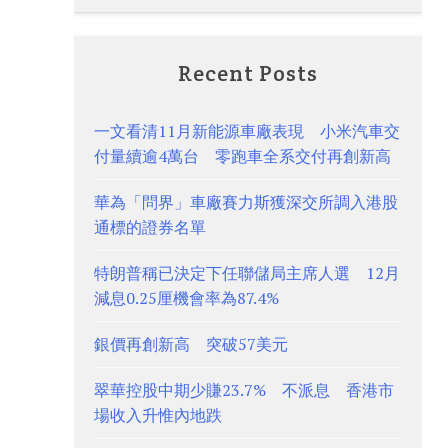
Recent Posts
一文看清11月新能源車廠表現 小米汽車交
付量續逾4萬台 零跑車全系交付再創新高
華為「問界」車廠賽力斯獲深交所調入港股
通標的證券名單
特朗普稱已決定下任聯儲局主席人選 12月
減息0.25厘機會率為87.4%
銀價再創新高 突破57美元
翠華控股中期少賺23.7% 不派息 香港市
場收入升惟內地跌