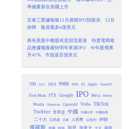
準備重新在美國上市
京東工業據報擬11月展開IPO預路演、12月
掛牌 集資最多6億美元
再有美股中概股有意回流香港 特賣電商唯
品會據報擬最快明年來港IPO 今年股價累
升47%、市值逼百億美元
9988
700
1810
AI
Apple
1211
9992
ChatGPT
IPO
Google
FTX
Meta
Elon Musk
Netflix
TikTok
Tesla
OpenAI
Nvidia
Omicron
Twitter
中國
世界盃
中國GDP
中國旅客
二十大
伊朗
人民幣
以色列
亞馬遜
京東
俄羅斯
加息
加拿大
南韓
內地
停擺
北京