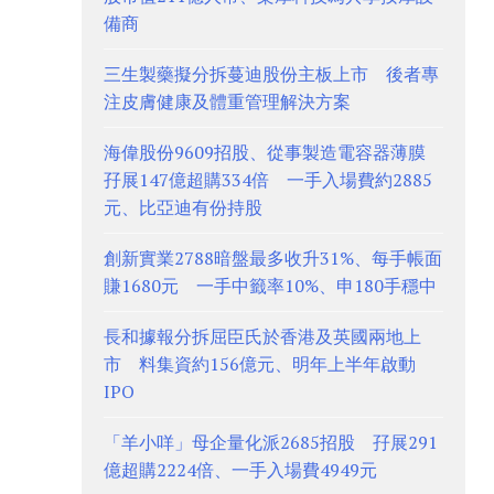
備商
三生製藥擬分拆蔓迪股份主板上市 後者專
注皮膚健康及體重管理解決方案
海偉股份9609招股、從事製造電容器薄膜
孖展147億超購334倍 一手入場費約2885
元、比亞迪有份持股
創新實業2788暗盤最多收升31%、每手帳面
賺1680元 一手中籤率10%、申180手穩中
長和據報分拆屈臣氏於香港及英國兩地上
市 料集資約156億元、明年上半年啟動
IPO
「羊小咩」母企量化派2685招股 孖展291
億超購2224倍、一手入場費4949元