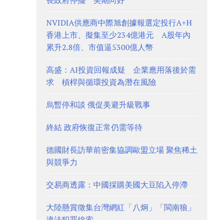
長政府停擺 美期向好
NVIDIA供應商中際旭創據報選定投行A+H
香港上市、擬集至少234億港元 A股年內
累升2.8倍、市值逼5300億人幣
高盛：AI投資回報成疑 企業應用落後於需
求 槓桿與循環投資為潛在風險
烏暫停和談 俄促美避升級戰事
終結 政府恢復正常仍需等待
德國財長訪華前密集協調歐盟立場 聚焦稀土
與競爭力
交易商透露：中國採購美國大豆陷入停滯
大陸懸賞徵集台灣網紅「八炯」「閩南狼」
違法犯罪線索