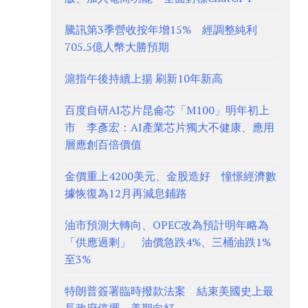
騰訊第3季營收按年增15% 經調整純利
705.5億人幣大勝預期
滬指午後持續上揚 刷新10年新高
百度自研AI芯片昆侖芯「M100」明年初上
市 李彥宏：AI產業芯片獨大不健康、應用
層應創百倍價值
金價重上4200美元、金股造好 憧憬經濟數
據恢復為12月再減息鋪路
油市預測大轉向、OPEC改為預計明年略為
「供應過剩」 油價急跌4%、三桶油跌1%
至3%
特朗普簽署臨時撥款法案 結束美國史上最