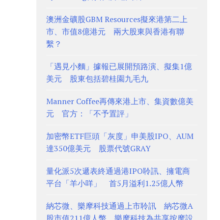
澳洲金礦股GBM Resources擬來港第二上
市、市值8億港元 兩大股東與香港有聯
繫？
「遇見小麵」據報已展開預路演、擬集1億
美元 股東包括碧桂園九毛九
Manner Coffee再傳來港上市、集資數億美
元 官方：「不予置評」
加密幣ETF巨頭「灰度」申美股IPO、AUM
達350億美元 股票代號GRAY
量化派5次遞表終通過港IPO聆訊、擁電商
平台「羊小咩」 首5月溢利1.25億人幣
納芯微、樂摩科技通過上市聆訊 納芯微A
股市值211億人幣、樂摩科技為共享按摩設