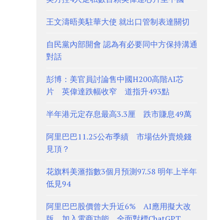
王文濤晤美駐華大使 就出口管制表達關切
自民黨內部開會 認為有必要同中方保持溝通
對話
彭博：美官員討論售中國H200高階AI芯
片 英偉達跌幅收窄 道指升493點
半年港元定存息最高3.3厘 跌市賺息49萬
阿里巴巴11.25公布季績 市場估外賣燒錢
見頂？
花旗料美滙指數3個月預測97.58 明年上半年
低見94
阿里巴巴股價曾大升近6% AI應用擬大改
版、加入電商功能 全面對標ChatGPT