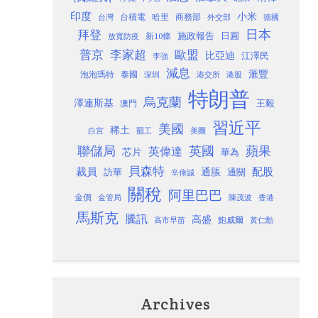
印度
小米
台灣
台積電
哈里
商務部
外交部
德國
日本
拜登
施政報告
日圓
新10條
放寬防疫
歐盟
普京
李家超
比亞迪
江澤民
李強
減息
滙豐
泡泡瑪特
泰國
深圳
港股
港交所
特朗普
烏克蘭
澤連斯基
澳門
王毅
習近平
美國
稀土
白宮
罷工
美團
聯儲局
蘋果
英國
英偉達
芯片
華為
貝森特
裁員
配股
通脹
訪華
通關
辛偉誠
關稅
阿里巴巴
金價
金管局
香港
陳茂波
馬斯克
騰訊
高盛
高市早苗
鮑威爾
黃仁勳
Archives