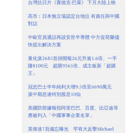
台灣抗日片《賽德克·巴萊》 下月大陸上映
高市︰日本無立場認定台地位 有責任與中國
對話
中歐官員通話再談安世半導體 中方促荷蘭儘
快提出解決方案
量化派2685首掛開報26元升逾1.6倍、一手
賺8100元 超購9365倍、成主板新「超購
王」
冠忠巴士半年純利大增9.5倍至6690萬元
派中期息連特別股息10仙
美國防部據報指阿里巴巴、百度、比亞迪等
應被列入「中國軍事企業名單」
英偉達7頁備忘曝光 罕有大反擊Michael