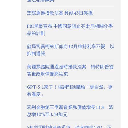
眾院通過撥款法案 終結43日停擺
FBI局長宣布 中國同意阻止芬太尼相關化學
品的計劃
儲局官員柯林斯傾向12月維持利率不變 以
抑制通脹
美國眾議院通過臨時撥款法案 待特朗普簽
署後政府停擺將結束
GPT-5.1來了！強調對話體驗「更自然、更
有溫度」
宏利金融第三季新造業務價值增長11% 派
息增10%至0.44加元
5年前因財務造假退市 瑞幸咖啡CEO：正