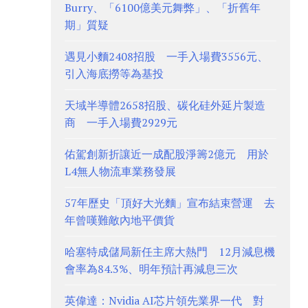
Burry、「6100億美元舞弊」、「折舊年
期」質疑
遇見小麵2408招股 一手入場費3556元、
引入海底撈等為基投
天域半導體2658招股、碳化硅外延片製造
商 一手入場費2929元
佑駕創新折讓近一成配股淨籌2億元 用於
L4無人物流車業務發展
57年歷史「頂好大光麵」宣布結束營運 去
年曾嘆難敵內地平價貨
哈塞特成儲局新任主席大熱門 12月減息機
會率為84.3%、明年預計再減息三次
英偉達：Nvidia AI芯片領先業界一代 對