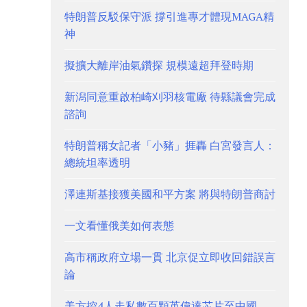
特朗普反駁保守派 撐引進專才體現MAGA精
神
擬擴大離岸油氣鑽探 規模遠超拜登時期
新潟同意重啟柏崎刈羽核電廠 待縣議會完成
諮詢
特朗普稱女記者「小豬」捱轟 白宮發言人：
總統坦率透明
澤連斯基接獲美國和平方案 將與特朗普商討
一文看懂俄美如何表態
高市稱政府立場一貫 北京促立即收回錯誤言
論
美方控4人走私數百顆英偉達芯片至中國