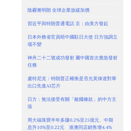
陰霾漸明朗 全球企業放緩加價
習近平與特朗普通電話 京：由美方發起
日本外務省官員晤中國駐日大使 日方強調立
場不變
神舟二十二號成功發射 屬中國首次應急發射
任務
盧特尼克：特朗普正權衡是否允英偉達對華
出口先進AI芯片
日方：無法接受有關「敵國條款」的中方主
張
周大福珠寶半年多賺0.2%至25億元、中期
息升10%至0.22元 港澳同店銷售增4.4%