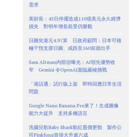
需求
美財長：43日停擺造成110億美元永久經濟
損失 對明年增長前景仍樂觀
日圓兌港元4.97算 日政府顧問：日本可積
極干預支撐日圓、或跌至160前就出手
Sam Altman內部信曝光：AI領先優勢收
窄 Gemini 令OpenAI面臨嚴峻挑戰
「港話通」試行版上架 即時回應日常生活
問題
Google Nano Banana Pro來了！生成圖像
能力大提升 支持多種語言
洗腦兒歌Baby Shark歌紅股價更勁 製作公
司Pinkfong首掛大升逾六成