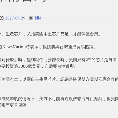
2025-09-29
idle
分」生產芯片，又指美國本土芯片充足，才能保護台灣。
聞頻道NewsNation時表示，很快將與台灣達成貿易協議。
得到什麼」時，他稱就任商務部長時，美國只有2%的芯片是自製
要投資逾5000億美元，亦需要台灣參與。
到美國本土，以便自主生產芯片。認為是確保雙方長期安保合作
緣風險加劇的情況下，美方不可能再過度依賴海外供應鏈，但美
緊密而更具保障。