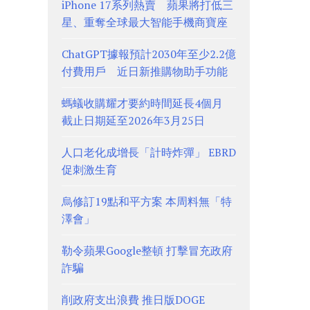
iPhone 17系列熱賣 蘋果將打低三
星、重奪全球最大智能手機商寶座
ChatGPT據報預計2030年至少2.2億
付費用戶 近日新推購物助手功能
螞蟻收購耀才要約時間延長4個月
截止日期延至2026年3月25日
人口老化成增長「計時炸彈」 EBRD
促刺激生育
烏修訂19點和平方案 本周料無「特
澤會」
勒令蘋果Google整頓 打擊冒充政府
詐騙
削政府支出浪費 推日版DOGE