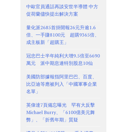
中歐官員通話再談安世半導體 中方
促荷蘭儘快提出解決方案
量化派2685首掛開報26元升逾1.6
倍、一手賺8100元 超購9365倍、
成主板新「超購王」
冠忠巴士半年純利大增9.5倍至6690
萬元 派中期息連特別股息10仙
美國防部據報指阿里巴巴、百度、
比亞迪等應被列入「中國軍事企業
名單」
英偉達7頁備忘曝光 罕有大反擊
Michael Burry、「6100億美元舞
弊」、「折舊年期」質疑