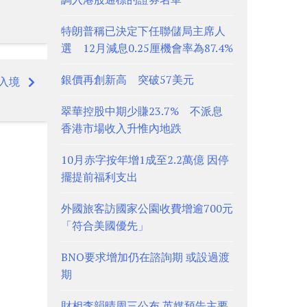
特朗普稱已決定下任聯儲局主席人
選 12月減息0.25厘機會率為87.4%
銀價再創新高 突破57美元
入境
翠華控股中期少賺23.7% 不派息
香港市場收入升惟內地跌
10月赤字按年增1成至2.2萬億 因停
擺提前福利支出
外國旅客訪國家公園收費增逾700元
「符合美國優先」
BNO要求增加仍在諮詢期 或設過渡
期
財相李韻晴周三公布 英媒預告主要