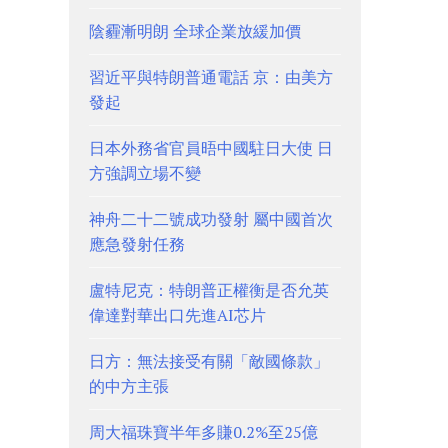
陰霾漸明朗 全球企業放緩加價
習近平與特朗普通電話 京：由美方
發起
日本外務省官員晤中國駐日大使 日
方強調立場不變
神舟二十二號成功發射 屬中國首次
應急發射任務
盧特尼克：特朗普正權衡是否允英
偉達對華出口先進AI芯片
日方：無法接受有關「敵國條款」
的中方主張
周大福珠寶半年多賺0.2%至25億