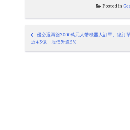
Posted in
Gen
優必選再簽3000萬元人幣機器人訂單、總訂
Post
近4.3億 股價升逾5%
navigation