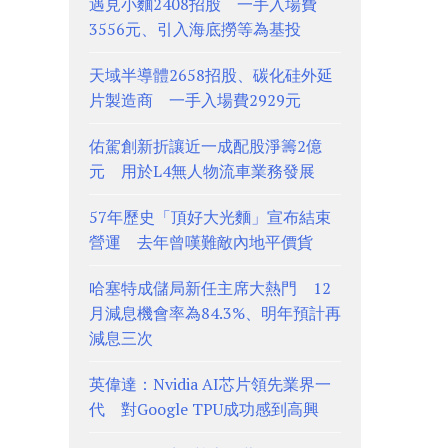
遇見小麵2408招股 一手入場費
3556元、引入海底撈等為基投
天域半導體2658招股、碳化硅外延
片製造商 一手入場費2929元
佑駕創新折讓近一成配股淨籌2億
元 用於L4無人物流車業務發展
57年歷史「頂好大光麵」宣布結束
營運 去年曾嘆難敵內地平價貨
哈塞特成儲局新任主席大熱門 12
月減息機會率為84.3%、明年預計再
減息三次
英偉達：Nvidia AI芯片領先業界一
代 對Google TPU成功感到高興