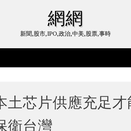
網網
新聞,股市,IPO,政治,中美,股票,事時
本土芯片供應充足才
保衛台灣