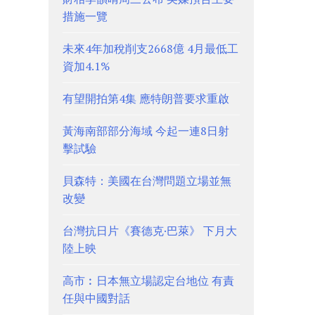
措施一覽
未來4年加稅削支2668億 4月最低工
資加4.1%
有望開拍第4集 應特朗普要求重啟
黃海南部部分海域 今起一連8日射
擊試驗
貝森特：美國在台灣問題立場並無
改變
台灣抗日片《賽德克·巴萊》 下月大
陸上映
高市︰日本無立場認定台地位 有責
任與中國對話