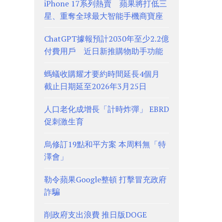
iPhone 17系列熱賣 蘋果將打低三
星、重奪全球最大智能手機商寶座
ChatGPT據報預計2030年至少2.2億
付費用戶 近日新推購物助手功能
螞蟻收購耀才要約時間延長4個月
截止日期延至2026年3月25日
人口老化成增長「計時炸彈」 EBRD
促刺激生育
烏修訂19點和平方案 本周料無「特
澤會」
勒令蘋果Google整頓 打擊冒充政府
詐騙
削政府支出浪費 推日版DOGE