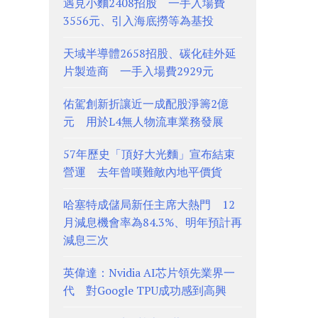
遇見小麵2408招股 一手入場費
3556元、引入海底撈等為基投
天域半導體2658招股、碳化硅外延
片製造商 一手入場費2929元
佑駕創新折讓近一成配股淨籌2億
元 用於L4無人物流車業務發展
57年歷史「頂好大光麵」宣布結束
營運 去年曾嘆難敵內地平價貨
哈塞特成儲局新任主席大熱門 12
月減息機會率為84.3%、明年預計再
減息三次
英偉達：Nvidia AI芯片領先業界一
代 對Google TPU成功感到高興