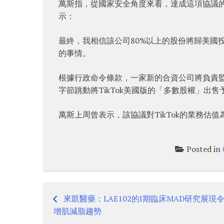
萬斯指，從國家安全角度來看，達成這項協議的
示：
最終，我相信該公司80%以上的股份將歸美國
的事情。
根據行政命令條款，一家新的合資公司將負責監管
字節跳動將TikTok美國版的「多數股權」出
萬斯上周曾表示，該協議對TikTok的業務估值
Posted in
來凱醫藥：LAE102的I期臨床MAD研究展現
Post
增肌減脂趨勢