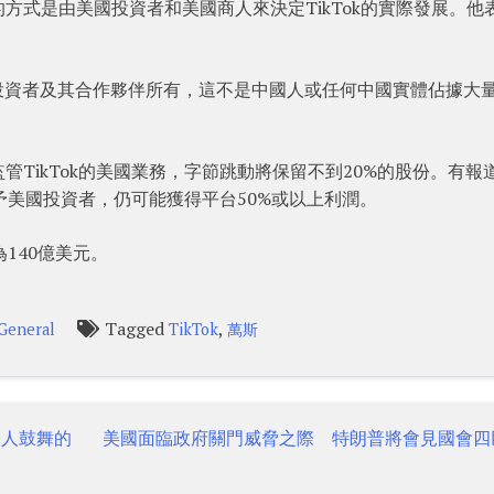
方式是由美國投資者和美國商人來決定TikTok的實際發展。他
投資者及其合作夥伴所有，這不是中國人或任何中國實體佔據大
TikTok的美國業務，字節跳動將保留不到20%的股份。有報
售予美國投資者，仍可能獲得平台50%或以上利潤。
為140億美元。
Tagged
,
General
TikTok
萬斯
令人鼓舞的
美國面臨政府關門威脅之際 特朗普將會見國會四