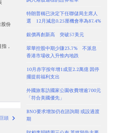
表
特朗普稱已決定下任聯儲局主席人
選 12月減息0.25厘機會率為87.4%
量股份
銀價再創新高 突破57美元
道指，
翠華控股中期少賺23.7% 不派息
香港市場收入升惟內地跌
10月赤字按年增1成至2.2萬億 因停
擺提前福利支出
外國旅客訪國家公園收費增逾700元
「符合美國優先」
BNO要求增加仍在諮詢期 或設過渡
巨頭
期
財相李韻晴周三公布 英媒預告主要