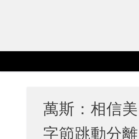
Skip
to
content
萬斯：相信美國
字節跳動分離 