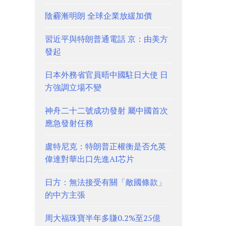
陰霾漸明朗 全球企業放緩加價
習近平與特朗普通電話 京：由美方
發起
日本外務省官員晤中國駐日大使 日
方強調立場不變
神舟二十二號成功發射 屬中國首次
應急發射任務
盧特尼克：特朗普正權衡是否允英
偉達對華出口先進AI芯片
日方：無法接受有關「敵國條款」
的中方主張
周大福珠寶半年多賺0.2%至25億