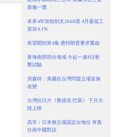
措施一覽
未來4年加稅削支2668億 4月最低工
資加4.1%
有望開拍第4集 應特朗普要求重啟
黃海南部部分海域 今起一連8日射
擊試驗
貝森特：美國在台灣問題立場並無
改變
台灣抗日片《賽德克·巴萊》 下月大
陸上映
高市︰日本無立場認定台地位 有責
任與中國對話