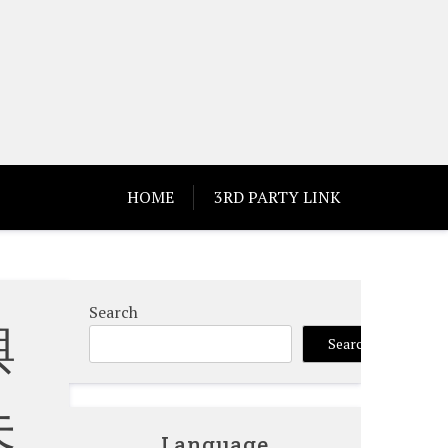
HOME
3RD PARTY LINK
Search
與
Search
未
Language