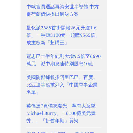
中歐官員通話再談安世半導體 中方
促荷蘭儘快提出解決方案
量化派2685首掛開報26元升逾1.6
倍、一手賺8100元 超購9365倍、
成主板新「超購王」
冠忠巴士半年純利大增9.5倍至6690
萬元 派中期息連特別股息10仙
美國防部據報指阿里巴巴、百度、
比亞迪等應被列入「中國軍事企業
名單」
英偉達7頁備忘曝光 罕有大反擊
Michael Burry、「6100億美元舞
弊」、「折舊年期」質疑