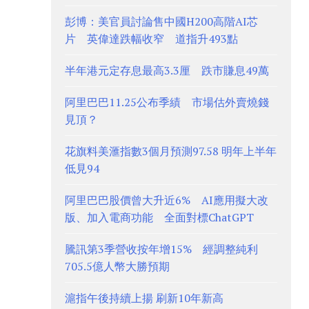
彭博：美官員討論售中國H200高階AI芯
片 英偉達跌幅收窄 道指升493點
半年港元定存息最高3.3厘 跌市賺息49萬
阿里巴巴11.25公布季績 市場估外賣燒錢
見頂？
花旗料美滙指數3個月預測97.58 明年上半年
低見94
阿里巴巴股價曾大升近6% AI應用擬大改
版、加入電商功能 全面對標ChatGPT
騰訊第3季營收按年增15% 經調整純利
705.5億人幣大勝預期
滬指午後持續上揚 刷新10年新高