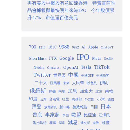
再有美股中概股有意回流香港 特賣電商唯
品會據報擬最快明年來港IPO 今年股價累
升47%、市值逼百億美元
9988
700
1810
AI
Apple
1211
9992
ChatGPT
IPO
Google
FTX
Meta
Elon Musk
Netflix
TikTok
Tesla
OpenAI
Nvidia
Omicron
Twitter
中國
世界盃
中國GDP
中國旅客
二十大
伊朗
人民幣
以色列
亞馬遜
京東
俄羅斯
加息
加拿大
南韓
內地
停擺
北京
印度
小米
台灣
台積電
哈里
商務部
外交部
德國
日本
拜登
施政報告
日圓
新10條
放寬防疫
歐盟
普京
李家超
比亞迪
江澤民
李強
減息
滙豐
泡泡瑪特
泰國
深圳
港股
港交所