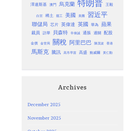
特朗普
烏克蘭
澤連斯基
澳門
王毅
習近平
美國
稀土
白宮
罷工
美團
聯儲局
蘋果
英國
英偉達
芯片
華為
貝森特
裁員
配股
通脹
訪華
通關
辛偉誠
關稅
阿里巴巴
金價
金管局
香港
陳茂波
馬斯克
騰訊
高盛
高市早苗
鮑威爾
黃仁勳
Archives
December 2025
November 2025