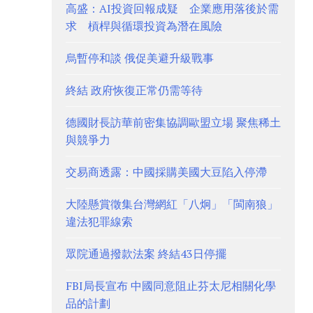
高盛：AI投資回報成疑 企業應用落後於需
求 槓桿與循環投資為潛在風險
烏暫停和談 俄促美避升級戰事
終結 政府恢復正常仍需等待
德國財長訪華前密集協調歐盟立場 聚焦稀土
與競爭力
交易商透露：中國採購美國大豆陷入停滯
大陸懸賞徵集台灣網紅「八炯」「閩南狼」
違法犯罪線索
眾院通過撥款法案 終結43日停擺
FBI局長宣布 中國同意阻止芬太尼相關化學
品的計劃