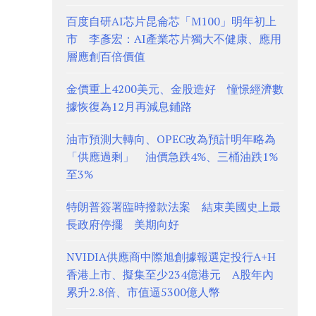
百度自研AI芯片昆侖芯「M100」明年初上
市 李彥宏：AI產業芯片獨大不健康、應用
層應創百倍價值
金價重上4200美元、金股造好 憧憬經濟數
據恢復為12月再減息鋪路
油市預測大轉向、OPEC改為預計明年略為
「供應過剩」 油價急跌4%、三桶油跌1%
至3%
特朗普簽署臨時撥款法案 結束美國史上最
長政府停擺 美期向好
NVIDIA供應商中際旭創據報選定投行A+H
香港上市、擬集至少234億港元 A股年內
累升2.8倍、市值逼5300億人幣