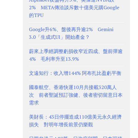
2% META傳洽談斥數十億美元購Google
的TPU
Google升6%、盤後再升逾2% Gemini
3.0「生成式UI」開始產金？
蔚來上季經調整虧損收窄近四成、盤前彈逾
4% 毛利率升至13.9%
文遠知行：收入增144% 阿布扎比盈虧平衡
國泰航空、香港快運10月共接載320萬人
次 前者聖誕預訂強健、後者密切留意日本
需求
美財長：43日停擺造成110億美元永久經濟
損失 對明年增長前景仍樂觀