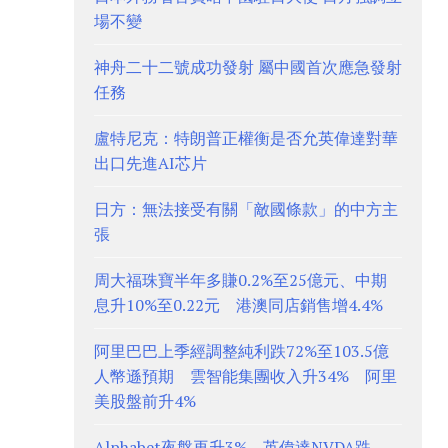
場不變
神舟二十二號成功發射 屬中國首次應急發射
任務
盧特尼克：特朗普正權衡是否允英偉達對華
出口先進AI芯片
日方：無法接受有關「敵國條款」的中方主
張
周大福珠寶半年多賺0.2%至25億元、中期
息升10%至0.22元 港澳同店銷售增4.4%
阿里巴巴上季經調整純利跌72%至103.5億
人幣遜預期 雲智能集團收入升34% 阿里
美股盤前升4%
Alphabet夜盤再升3%、英偉達NVDA跌