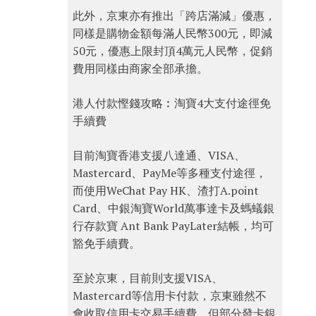
此外，京東亦有推出「跨店滿減」優惠，
同樣是購物金額每滿人民幣300元，即減
50元，優惠上限封頂4萬元人民幣，促銷
費用同樣由商家全部承擔。
港人付款慳錢攻略︰淘寶4大支付途徑免
手續費
目前淘寶香港支援八達通、VISA、
Mastercard、PayMe等多種支付途徑，
而使用WeChat Pay HK、渣打A.point
Card、中銀淘寶World萬事達卡及螞蟻銀
行存款寶 Ant Bank PayLater結帳，均可
豁免手續費。
至於京東，目前則支援VISA、
Mastercard等信用卡付款，京東雖然不
會收取信用卡交易手續費，但部分發卡銀