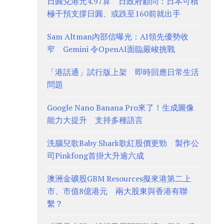
日圓兌港元4.97算 日政府顧問：日本可積
極干預支撐日圓、或跌至160前就出手
Sam Altman內部信曝光：AI領先優勢收
窄 Gemini 令OpenAI面臨嚴峻挑戰
「港話通」試行版上架 即時回應日常生活
問題
Google Nano Banana Pro來了！生成圖像
能力大提升 支持多種語言
洗腦兒歌Baby Shark歌紅股價更勁 製作公
司Pinkfong首掛大升逾六成
澳洲金礦股GBM Resources擬來港第二上
市、市值8億港元 兩大股東與香港有聯
繫？