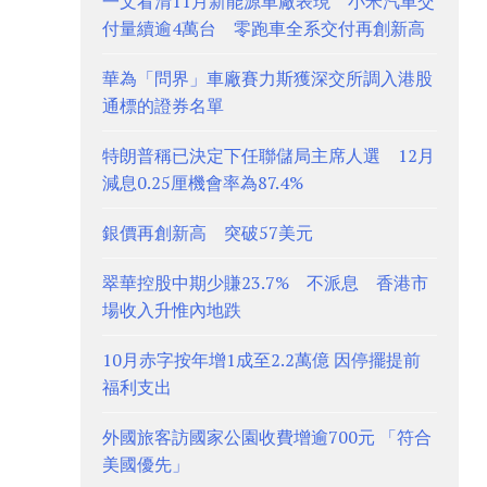
一文看清11月新能源車廠表現 小米汽車交
付量續逾4萬台 零跑車全系交付再創新高
華為「問界」車廠賽力斯獲深交所調入港股
通標的證券名單
特朗普稱已決定下任聯儲局主席人選 12月
減息0.25厘機會率為87.4%
銀價再創新高 突破57美元
翠華控股中期少賺23.7% 不派息 香港市
場收入升惟內地跌
10月赤字按年增1成至2.2萬億 因停擺提前
福利支出
外國旅客訪國家公園收費增逾700元 「符合
美國優先」