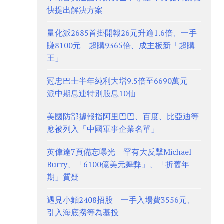
快提出解決方案
量化派2685首掛開報26元升逾1.6倍、一手
賺8100元 超購9365倍、成主板新「超購
王」
冠忠巴士半年純利大增9.5倍至6690萬元
派中期息連特別股息10仙
美國防部據報指阿里巴巴、百度、比亞迪等
應被列入「中國軍事企業名單」
英偉達7頁備忘曝光 罕有大反擊Michael
Burry、「6100億美元舞弊」、「折舊年
期」質疑
遇見小麵2408招股 一手入場費3556元、
引入海底撈等為基投