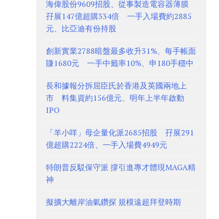
海偉股份9609招股、從事製造電容器薄膜
孖展147億超購334倍 一手入場費約2885
元、比亞迪有份持股
創新實業2788暗盤最多收升31%、每手帳面
賺1680元 一手中籤率10%、申180手穩中
長和據報分拆屈臣氏於香港及英國兩地上
市 料集資約156億元、明年上半年啟動
IPO
「羊小咩」母企量化派2685招股 孖展291
億超購2224倍、一手入場費4949元
特朗普反駁保守派 撐引進專才體現MAGA精
神
擬擴大離岸油氣鑽探 規模遠超拜登時期