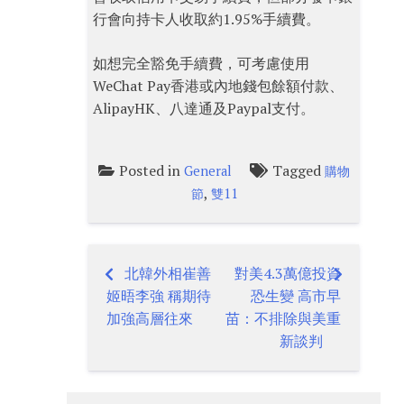
行會向持卡人收取約1.95%手續費。
如想完全豁免手續費，可考慮使用
WeChat Pay香港或內地錢包餘額付款、
AlipayHK、八達通及Paypal支付。
Posted in
Tagged
General
購物
,
節
雙11
北韓外相崔善
對美4.3萬億投資
Post
姬晤李強 稱期待
恐生變 高市早
navigation
加強高層往來
苗：不排除與美重
新談判