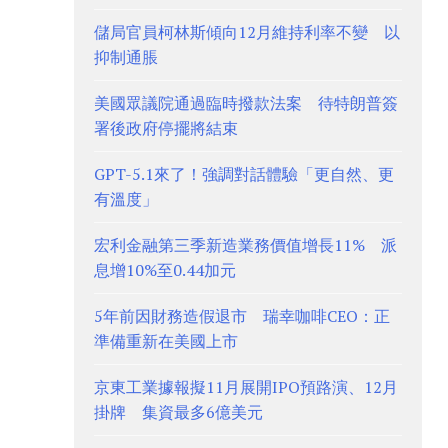
儲局官員柯林斯傾向12月維持利率不變 以
抑制通脹
美國眾議院通過臨時撥款法案 待特朗普簽
署後政府停擺將結束
GPT-5.1來了！強調對話體驗「更自然、更
有溫度」
宏利金融第三季新造業務價值增長11% 派
息增10%至0.44加元
5年前因財務造假退市 瑞幸咖啡CEO：正
準備重新在美國上市
京東工業據報擬11月展開IPO預路演、12月
掛牌 集資最多6億美元