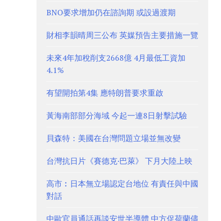
BNO要求增加仍在諮詢期 或設過渡期
財相李韻晴周三公布 英媒預告主要措施一覽
未來4年加稅削支2668億 4月最低工資加
4.1%
有望開拍第4集 應特朗普要求重啟
黃海南部部分海域 今起一連8日射擊試驗
貝森特：美國在台灣問題立場並無改變
台灣抗日片《賽德克·巴萊》 下月大陸上映
高市︰日本無立場認定台地位 有責任與中國
對話
中歐官員通話再談安世半導體 中方促荷蘭儘