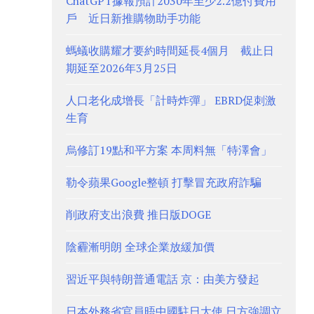
ChatGPT據報預計2030年至少2.2億付費用
戶 近日新推購物助手功能
螞蟻收購耀才要約時間延長4個月 截止日
期延至2026年3月25日
人口老化成增長「計時炸彈」 EBRD促刺激
生育
烏修訂19點和平方案 本周料無「特澤會」
勒令蘋果Google整頓 打擊冒充政府詐騙
削政府支出浪費 推日版DOGE
陰霾漸明朗 全球企業放緩加價
習近平與特朗普通電話 京：由美方發起
日本外務省官員晤中國駐日大使 日方強調立