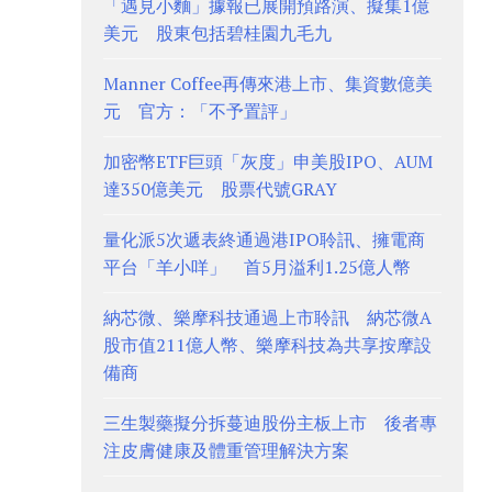
「遇見小麵」據報已展開預路演、擬集1億
美元 股東包括碧桂園九毛九
Manner Coffee再傳來港上市、集資數億美
元 官方：「不予置評」
加密幣ETF巨頭「灰度」申美股IPO、AUM
達350億美元 股票代號GRAY
量化派5次遞表終通過港IPO聆訊、擁電商
平台「羊小咩」 首5月溢利1.25億人幣
納芯微、樂摩科技通過上市聆訊 納芯微A
股市值211億人幣、樂摩科技為共享按摩設
備商
三生製藥擬分拆蔓迪股份主板上市 後者專
注皮膚健康及體重管理解決方案