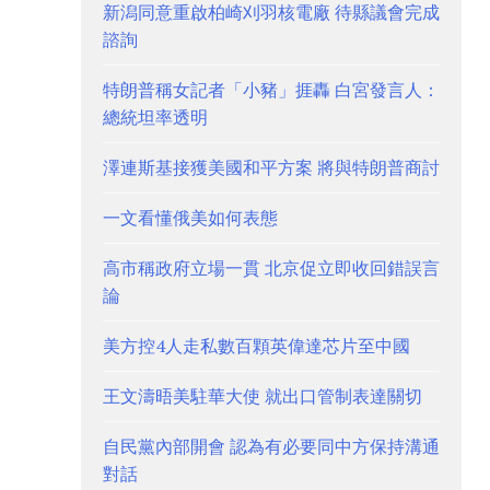
新潟同意重啟柏崎刈羽核電廠 待縣議會完成
諮詢
特朗普稱女記者「小豬」捱轟 白宮發言人：
總統坦率透明
澤連斯基接獲美國和平方案 將與特朗普商討
一文看懂俄美如何表態
高市稱政府立場一貫 北京促立即收回錯誤言
論
美方控4人走私數百顆英偉達芯片至中國
王文濤晤美駐華大使 就出口管制表達關切
自民黨內部開會 認為有必要同中方保持溝通
對話