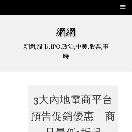
Skip
to
網網
content
新聞,股市,IPO,政治,中美,股票,事
時
3大內地電商平台
預告促銷優惠 商