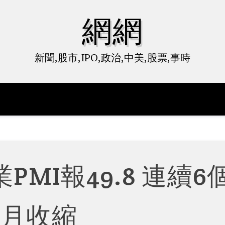
網網
新聞,股市,IPO,政治,中美,股票,事時
PMI報49.8 連續6
月收縮