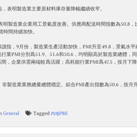
百分點，表明製造業主要原材料庫存量降幅繼續收窄。
，表明製造業企業用工景氣度改善。供應商配送時間指數為50.8，
交貨時間持續加快。
指，9月份，製造業生產活動加快，PMI升至49.8，景氣水平
PMI分別爲51.9、51.6和50.6，均明顯高於製造業總體，
，企業供需兩端較爲活躍；高耗能行業PMI爲47.5，按月下降0
製造業業務總量總體穩定。綜合PMI產出指數為50.6，按月升0
in
Tagged
General
內地PMI