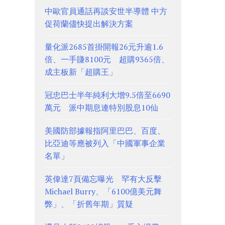
中歐官員通話再談安世半導體 中方
促荷蘭儘快提出解決方案
量化派2685首掛開報26元升逾1.6
倍、一手賺8100元 超購9365倍、
成主板新「超購王」
冠忠巴士半年純利大增9.5倍至6690
萬元 派中期息連特別股息10仙
美國防部據報指阿里巴巴、百度、
比亞迪等應被列入「中國軍事企業
名單」
英偉達7頁備忘曝光 罕有大反擊
Michael Burry、「6100億美元舞
弊」、「折舊年期」質疑