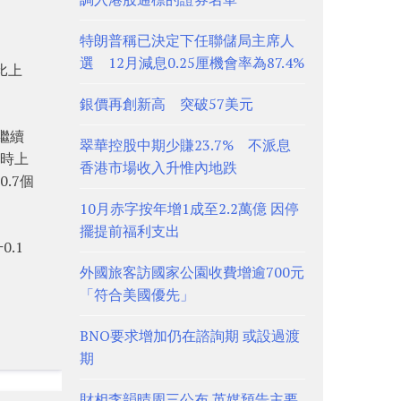
特朗普稱已決定下任聯儲局主席人
選 12月減息0.25厘機會率為87.4%
比上
銀價再創新高 突破57美元
繼續
翠華控股中期少賺23.7% 不派息
同時上
香港市場收入升惟內地跌
.7個
10月赤字按年增1成至2.2萬億 因停
擺提前福利支出
.1
外國旅客訪國家公園收費增逾700元
「符合美國優先」
BNO要求增加仍在諮詢期 或設過渡
期
財相李韻晴周三公布 英媒預告主要