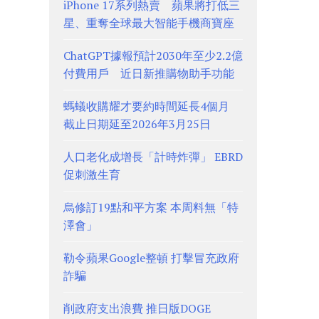
iPhone 17系列熱賣 蘋果將打低三
星、重奪全球最大智能手機商寶座
ChatGPT據報預計2030年至少2.2億
付費用戶 近日新推購物助手功能
螞蟻收購耀才要約時間延長4個月
截止日期延至2026年3月25日
人口老化成增長「計時炸彈」 EBRD
促刺激生育
烏修訂19點和平方案 本周料無「特
澤會」
勒令蘋果Google整頓 打擊冒充政府
詐騙
削政府支出浪費 推日版DOGE