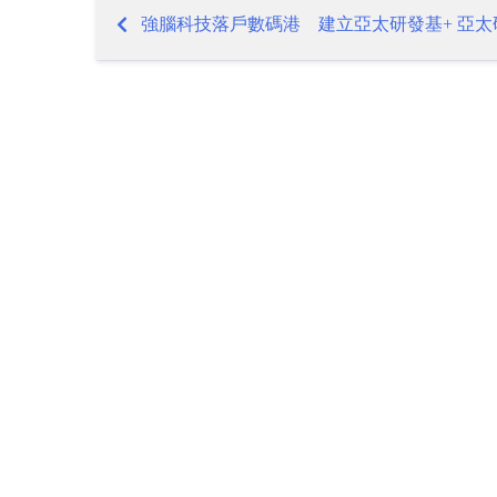
強腦科技落戶數碼港 建立亞太研發基+ 亞太
Post
navigation