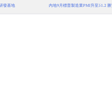
研發基地
內地9月標普製造業PMI升至51.2 