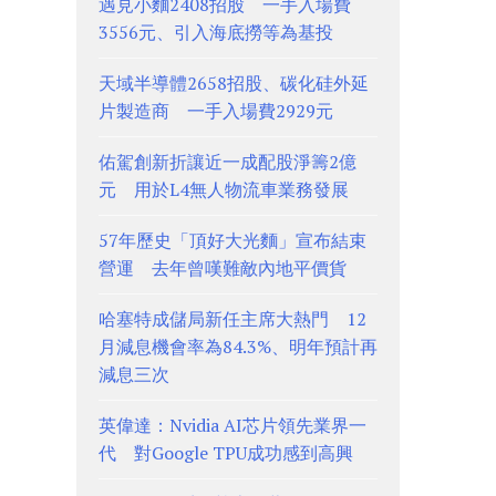
遇見小麵2408招股 一手入場費
3556元、引入海底撈等為基投
天域半導體2658招股、碳化硅外延
片製造商 一手入場費2929元
佑駕創新折讓近一成配股淨籌2億
元 用於L4無人物流車業務發展
57年歷史「頂好大光麵」宣布結束
營運 去年曾嘆難敵內地平價貨
哈塞特成儲局新任主席大熱門 12
月減息機會率為84.3%、明年預計再
減息三次
英偉達：Nvidia AI芯片領先業界一
代 對Google TPU成功感到高興