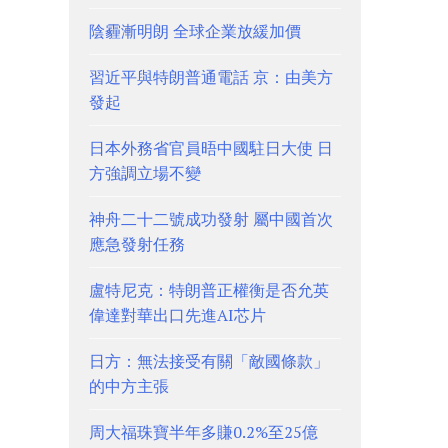
陰霾漸明朗 全球企業放緩加價
習近平與特朗普通電話 京：由美方
發起
日本外務省官員晤中國駐日大使 日
方強調立場不變
神舟二十二號成功發射 屬中國首次
應急發射任務
盧特尼克：特朗普正權衡是否允英
偉達對華出口先進AI芯片
日方：無法接受有關「敵國條款」
的中方主張
周大福珠寶半年多賺0.2%至25億