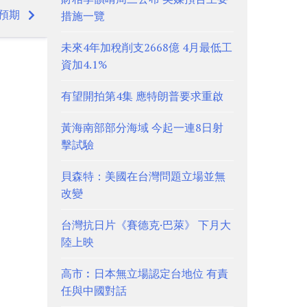
勝預期
措施一覽
未來4年加稅削支2668億 4月最低工
資加4.1%
有望開拍第4集 應特朗普要求重啟
黃海南部部分海域 今起一連8日射
擊試驗
貝森特：美國在台灣問題立場並無
改變
台灣抗日片《賽德克·巴萊》 下月大
陸上映
高市︰日本無立場認定台地位 有責
任與中國對話