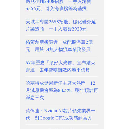
遇見小麵2408招股 一手入場費
3556元、引入海底撈等為基投
天域半導體2658招股、碳化硅外延
片製造商 一手入場費2929元
佑駕創新折讓近一成配股淨籌2億
元 用於L4無人物流車業務發展
57年歷史「頂好大光麵」宣布結束
營運 去年曾嘆難敵內地平價貨
哈塞特成儲局新任主席大熱門 12
月減息機會率為84.3%、明年預計再
減息三次
英偉達：Nvidia AI芯片領先業界一
代 對Google TPU成功感到高興