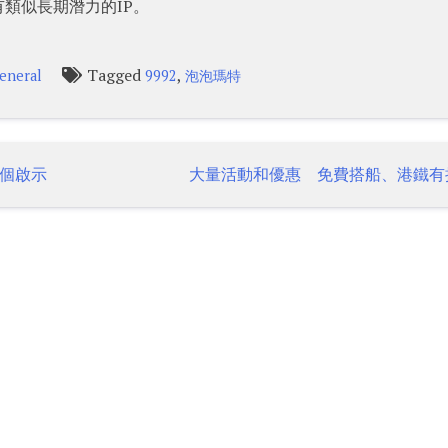
有類似長期潛力的IP。
Tagged
,
eneral
9992
泡泡瑪特
個啟示
大量活動和優惠 免費搭船、港鐵有