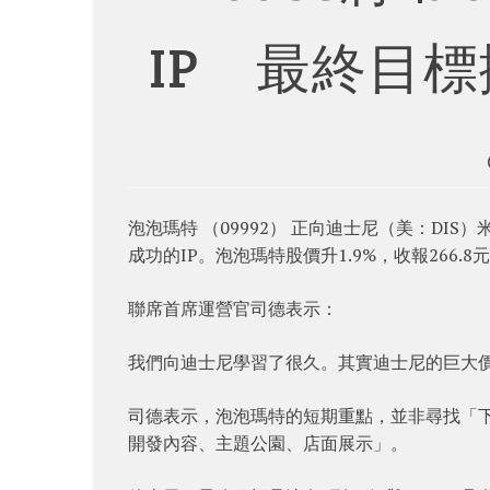
IP 最終目標
泡泡瑪特 （09992） 正向迪士尼（美：DIS）
成功的IP。泡泡瑪特股價升1.9%，收報266.8
聯席首席運營官司德表示：
我們向迪士尼學習了很久。其實迪士尼的巨大價
司德表示，泡泡瑪特的短期重點，並非尋找「下
開發內容、主題公園、店面展示」。