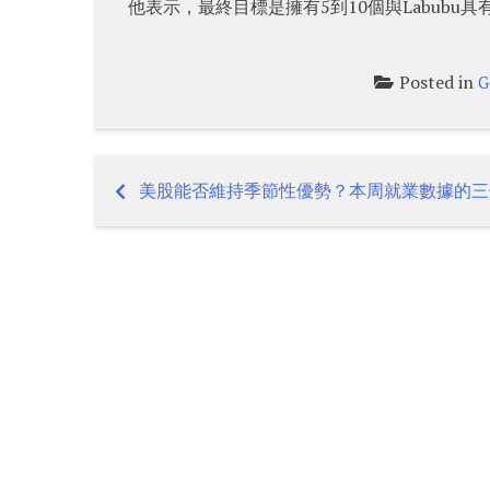
他表示，最終目標是擁有5到10個與Labubu具
Posted in
G
美股能否維持季節性優勢？本周就業數據的三
Post
navigation