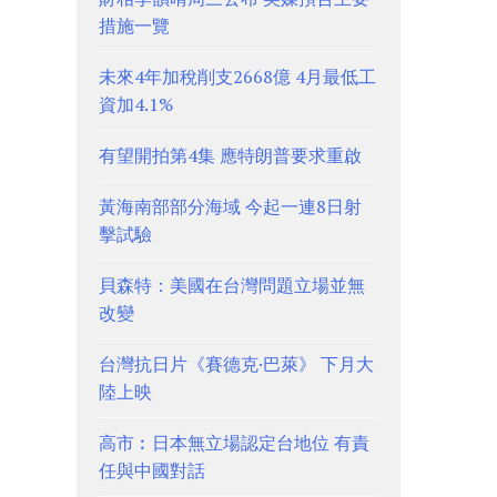
措施一覽
未來4年加稅削支2668億 4月最低工
資加4.1%
有望開拍第4集 應特朗普要求重啟
黃海南部部分海域 今起一連8日射
擊試驗
貝森特：美國在台灣問題立場並無
改變
台灣抗日片《賽德克·巴萊》 下月大
陸上映
高市︰日本無立場認定台地位 有責
任與中國對話