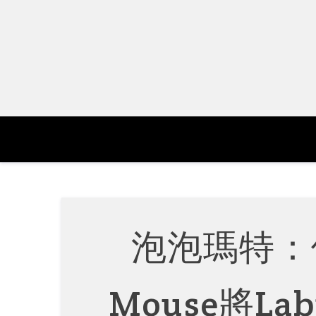
Skip
to
content
泡泡瑪特：借
Mouse將L