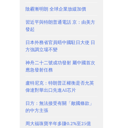
陰霾漸明朗 全球企業放緩加價
習近平與特朗普通電話 京：由美方
發起
日本外務省官員晤中國駐日大使 日
方強調立場不變
神舟二十二號成功發射 屬中國首次
應急發射任務
盧特尼克：特朗普正權衡是否允英
偉達對華出口先進AI芯片
日方：無法接受有關「敵國條款」
的中方主張
周大福珠寶半年多賺0.2%至25億