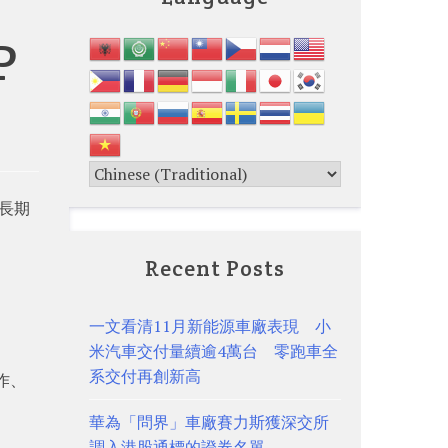
P
為長期
Recent Posts
一文看清11月新能源車廠表現 小
米汽車交付量續逾4萬台 零跑車全
系交付再創新高
作、
華為「問界」車廠賽力斯獲深交所
調入港股通標的證券名單