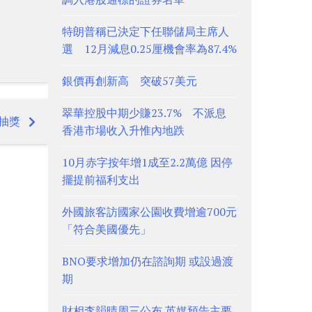
特朗普稱已決定下任聯儲局主席人
選 12月減息0.25厘機會率為87.4%
銀價再創新高 突破57美元
翠華控股中期少賺23.7% 不派息
抽獎
香港市場收入升惟內地跌
10月赤字按年增1成至2.2萬億 因停
擺提前福利支出
外國旅客訪國家公園收費增逾700元
「符合美國優先」
BNO要求增加仍在諮詢期 或設過渡
期
財相李韻晴周三公布 英媒預告主要