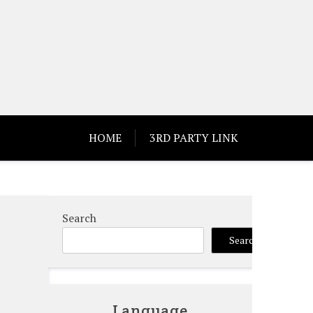
HOME
3RD PARTY LINK
Search
Search
功
Language