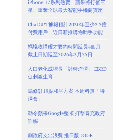
iPhone 17系列熱賣 蘋果將打低三
星、重奪全球最大智能手機商寶座
ChatGPT據報預計2030年至少2.2億
付費用戶 近日新推購物助手功能
螞蟻收購耀才要約時間延長4個月
截止日期延至2026年3月25日
人口老化成增長「計時炸彈」 EBRD
促刺激生育
烏修訂19點和平方案 本周料無「特
澤會」
勒令蘋果Google整頓 打擊冒充政府
詐騙
削政府支出浪費 推日版DOGE