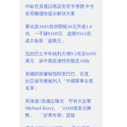
中歐官員通話再談安世半導體 中方
促荷蘭儘快提出解決方案
量化派2685首掛開報26元升逾1.6
倍、一手賺8100元 超購9365倍、
成主板新「超購王」
冠忠巴士半年純利大增9.5倍至6690
萬元 派中期息連特別股息10仙
美國防部據報指阿里巴巴、百度、
比亞迪等應被列入「中國軍事企業
名單」
英偉達7頁備忘曝光 罕有大反擊
Michael Burry、「6100億美元舞
弊」、「折舊年期」質疑