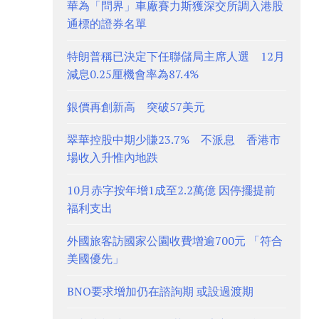
華為「問界」車廠賽力斯獲深交所調入港股
通標的證券名單
特朗普稱已決定下任聯儲局主席人選 12月
減息0.25厘機會率為87.4%
銀價再創新高 突破57美元
翠華控股中期少賺23.7% 不派息 香港市
場收入升惟內地跌
10月赤字按年增1成至2.2萬億 因停擺提前
福利支出
外國旅客訪國家公園收費增逾700元 「符合
美國優先」
BNO要求增加仍在諮詢期 或設過渡期