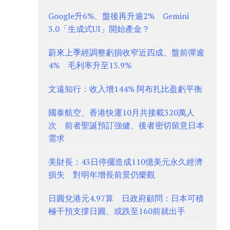
Google升6%、盤後再升逾2% Gemini
3.0「生成式UI」開始產金？
蔚來上季經調整虧損收窄近四成、盤前彈逾
4% 毛利率升至13.9%
文遠知行：收入增144% 阿布扎比盈虧平衡
國泰航空、香港快運10月共接載320萬人
次 前者聖誕預訂強健、後者密切留意日本
需求
美財長：43日停擺造成110億美元永久經濟
損失 對明年增長前景仍樂觀
日圓兌港元4.97算 日政府顧問：日本可積
極干預支撐日圓、或跌至160前就出手