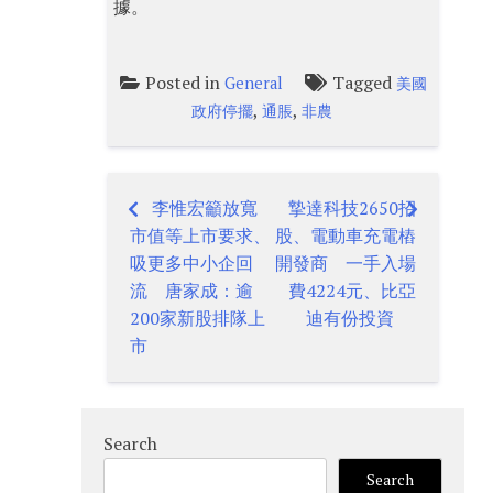
據。
Posted in
Tagged
General
美國
,
,
政府停擺
通脹
非農
李惟宏籲放寬
摯達科技2650招
Post
市值等上市要求、
股、電動車充電樁
navigation
吸更多中小企回
開發商 一手入場
流 唐家成：逾
費4224元、比亞
200家新股排隊上
迪有份投資
市
Search
Search