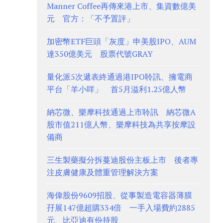
Manner Coffee再傳來港上市、集資數億美
元 官方：「不予置評」
加密幣ETF巨頭「灰度」申美股IPO、AUM
達350億美元 股票代號GRAY
量化派5次遞表終通過港IPO聆訊、擁電商
平台「羊小咩」 首5月溢利1.25億人幣
納芯微、樂摩科技通過上市聆訊 納芯微A
股市值211億人幣、樂摩科技為共享按摩設
備商
三生製藥擬分拆蔓迪股份主板上市 後者專
注皮膚健康及體重管理解決方案
海偉股份9609招股、從事製造電容器薄膜
孖展147億超購334倍 一手入場費約2885
元、比亞迪有份持股