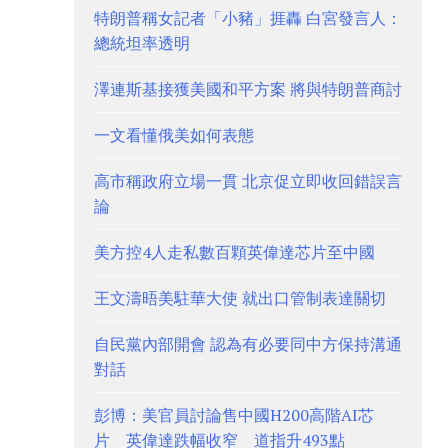
特朗普稱女記者「小豬」捱轟 白宮發言人：
總統坦率透明
澤連斯基接獲美國和平方案 將與特朗普商討
一文看懂俄美如何表態
高市稱政府立場一貫 北京促立即收回錯誤言
論
美方控4人走私數百顆英偉達芯片至中國
王文濤晤美駐華大使 就出口管制表達關切
自民黨內部開會 認為有必要同中方保持溝通
對話
彭博：美官員討論售中國H200高階AI芯
片 英偉達跌幅收窄 道指升493點