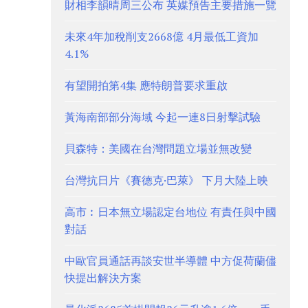
財相李韻晴周三公布 英媒預告主要措施一覽
未來4年加稅削支2668億 4月最低工資加
4.1%
有望開拍第4集 應特朗普要求重啟
黃海南部部分海域 今起一連8日射擊試驗
貝森特：美國在台灣問題立場並無改變
台灣抗日片《賽德克·巴萊》 下月大陸上映
高市︰日本無立場認定台地位 有責任與中國
對話
中歐官員通話再談安世半導體 中方促荷蘭儘
快提出解決方案