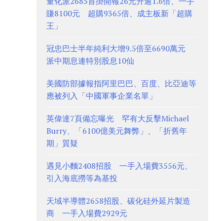
量化派2685首掛開報26元升逾1.6倍、一手
賺8100元 超購9365倍、成主板新「超購
王」
冠忠巴士半年純利大增9.5倍至6690萬元
派中期息連特別股息10仙
美國防部據報指阿里巴巴、百度、比亞迪等
應被列入「中國軍事企業名單」
英偉達7頁備忘曝光 罕有大反擊Michael
Burry、「6100億美元舞弊」、「折舊年
期」質疑
遇見小麵2408招股 一手入場費3556元、
引入海底撈等為基投
天域半導體2658招股、碳化硅外延片製造
商 一手入場費2929元