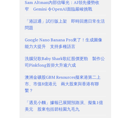
Sam Altman內部信曝光：AI領先優勢收
窄 Gemini 令OpenAI面臨嚴峻挑戰
「港話通」試行版上架 即時回應日常生活
問題
Google Nano Banana Pro來了！生成圖像
能力大提升 支持多種語言
洗腦兒歌Baby Shark歌紅股價更勁 製作公
司Pinkfong首掛大升逾六成
澳洲金礦股GBM Resources擬來港第二上
市、市值8億港元 兩大股東與香港有聯
繫？
「遇見小麵」據報已展開預路演、擬集1億
美元 股東包括碧桂園九毛九