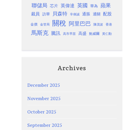
聯儲局
蘋果
英國
英偉達
芯片
華為
貝森特
裁員
配股
通脹
訪華
通關
辛偉誠
關稅
阿里巴巴
金價
金管局
香港
陳茂波
馬斯克
騰訊
高盛
高市早苗
鮑威爾
黃仁勳
Archives
December 2025
November 2025
October 2025
September 2025