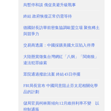
烏暫停和談 俄促美避升級戰事
終結 政府恢復正常仍需等待
德國財長訪華前密集協調歐盟立場 聚焦稀土
與競爭力
交易商透露：中國採購美國大豆陷入停滯
大陸懸賞徵集台灣網紅「八炯」「閩南狼」
違法犯罪線索
眾院通過撥款法案 終結43日停擺
FBI局長宣布 中國同意阻止芬太尼相關化學
品的計劃
儲局官員柯林斯傾向12月維持利率不變 以
抑制通脹