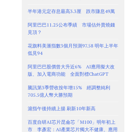
半年港元定存息最高3.3厘 跌市賺息49萬
阿里巴巴11.25公布季績 市場估外賣燒錢
見頂？
花旗料美滙指數3個月預測97.58 明年上半年
低見94
阿里巴巴股價曾大升近6% AI應用擬大改
版、加入電商功能 全面對標ChatGPT
騰訊第3季營收按年增15% 經調整純利
705.5億人幣大勝預期
滬指午後持續上揚 刷新10年新高
百度自研AI芯片昆侖芯「M100」明年初上
市 李彥宏：AI產業芯片獨大不健康、應用