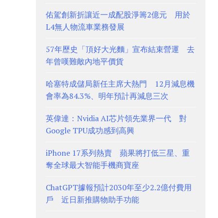
佑駕創新折讓近一成配股淨籌2億元 用於
L4無人物流車業務發展
57年歷史「頂好大光麵」宣布結束營運 去
年曾嘆難敵內地平價貨
哈塞特成儲局新任主席大熱門 12月減息機
會率為84.3%、明年預計再減息三次
英偉達：Nvidia AI芯片領先業界一代 對
Google TPU成功感到高興
iPhone 17系列熱賣 蘋果將打低三星、重
奪全球最大智能手機商寶座
ChatGPT據報預計2030年至少2.2億付費用
戶 近日新推購物助手功能