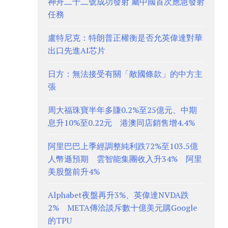
神舟二十二號成功發射 屬中國首次應急發射
任務
盧特尼克：特朗普正權衡是否允英偉達對華
出口先進AI芯片
日方：無法接受有關「敵國條款」的中方主
張
周大福珠寶半年多賺0.2%至25億元、中期
息升10%至0.22元 港澳同店銷售增4.4%
阿里巴巴上季經調整純利跌72%至103.5億
人幣遜預期 雲智能集團收入升34% 阿里
美股盤前升4%
Alphabet夜盤再升3%、英偉達NVDA跌
2% META傳洽談斥數十億美元購Google
的TPU