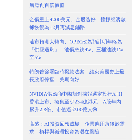
層應創百倍價值
金價重上4200美元、金股造好 憧憬經濟數
據恢復為12月再減息鋪路
油市預測大轉向、OPEC改為預計明年略為
「供應過剩」 油價急跌4%、三桶油跌1%
至3%
特朗普簽署臨時撥款法案 結束美國史上最
長政府停擺 美期向好
NVIDIA供應商中際旭創據報選定投行A+H
香港上市、擬集至少234億港元 A股年內
累升2.8倍、市值逼5300億人幣
高盛：AI投資回報成疑 企業應用落後於需
求 槓桿與循環投資為潛在風險