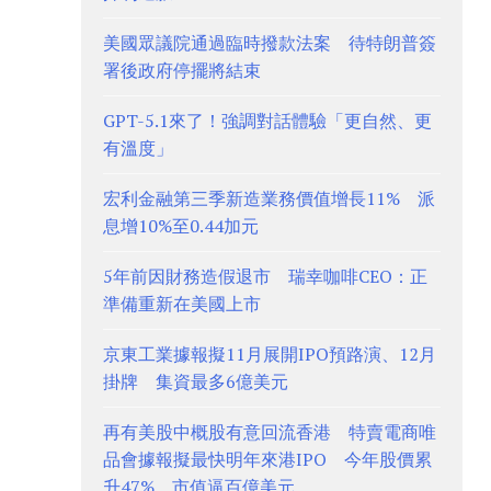
美國眾議院通過臨時撥款法案 待特朗普簽
署後政府停擺將結束
GPT-5.1來了！強調對話體驗「更自然、更
有溫度」
宏利金融第三季新造業務價值增長11% 派
息增10%至0.44加元
5年前因財務造假退市 瑞幸咖啡CEO：正
準備重新在美國上市
京東工業據報擬11月展開IPO預路演、12月
掛牌 集資最多6億美元
再有美股中概股有意回流香港 特賣電商唯
品會據報擬最快明年來港IPO 今年股價累
升47%、市值逼百億美元