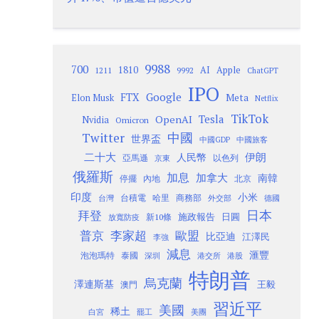
9988
700
1810
AI
Apple
1211
9992
ChatGPT
IPO
Google
FTX
Meta
Elon Musk
Netflix
TikTok
Tesla
OpenAI
Nvidia
Omicron
Twitter
中國
世界盃
中國GDP
中國旅客
二十大
伊朗
人民幣
以色列
亞馬遜
京東
俄羅斯
加息
加拿大
南韓
內地
停擺
北京
印度
小米
台灣
台積電
哈里
商務部
外交部
德國
日本
拜登
施政報告
日圓
新10條
放寬防疫
歐盟
普京
李家超
比亞迪
江澤民
李強
減息
滙豐
泡泡瑪特
泰國
深圳
港股
港交所
特朗普
烏克蘭
澤連斯基
澳門
王毅
習近平
美國
稀土
白宮
罷工
美團