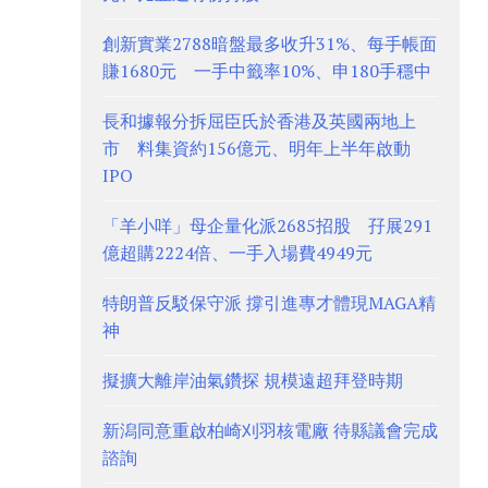
創新實業2788暗盤最多收升31%、每手帳面
賺1680元 一手中籤率10%、申180手穩中
長和據報分拆屈臣氏於香港及英國兩地上
市 料集資約156億元、明年上半年啟動
IPO
「羊小咩」母企量化派2685招股 孖展291
億超購2224倍、一手入場費4949元
特朗普反駁保守派 撐引進專才體現MAGA精
神
擬擴大離岸油氣鑽探 規模遠超拜登時期
新潟同意重啟柏崎刈羽核電廠 待縣議會完成
諮詢