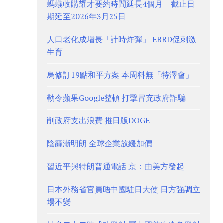
螞蟻收購耀才要約時間延長4個月 截止日
期延至2026年3月25日
人口老化成增長「計時炸彈」 EBRD促刺激
生育
烏修訂19點和平方案 本周料無「特澤會」
勒令蘋果Google整頓 打擊冒充政府詐騙
削政府支出浪費 推日版DOGE
陰霾漸明朗 全球企業放緩加價
習近平與特朗普通電話 京：由美方發起
日本外務省官員晤中國駐日大使 日方強調立
場不變