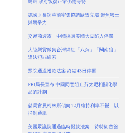
終結 政府恢復正常仍需等待
德國財長訪華前密集協調歐盟立場 聚焦稀土
與競爭力
交易商透露：中國採購美國大豆陷入停滯
大陸懸賞徵集台灣網紅「八炯」「閩南狼」
違法犯罪線索
眾院通過撥款法案 終結43日停擺
FBI局長宣布 中國同意阻止芬太尼相關化學
品的計劃
儲局官員柯林斯傾向12月維持利率不變 以
抑制通脹
美國眾議院通過臨時撥款法案 待特朗普簽