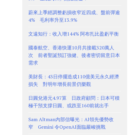
蔚來上季經調整虧損收窄近四成、盤前彈逾
4% 毛利率升至13.9%
文遠知行：收入增144% 阿布扎比盈虧平衡
國泰航空、香港快運10月共接載320萬人
次 前者聖誕預訂強健、後者密切留意日本
需求
美財長：43日停擺造成110億美元永久經濟
損失 對明年增長前景仍樂觀
日圓兌港元4.97算 日政府顧問：日本可積
極干預支撐日圓、或跌至160前就出手
Sam Altman內部信曝光：AI領先優勢收
窄 Gemini 令OpenAI面臨嚴峻挑戰