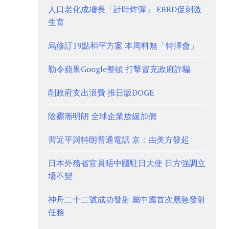
人口老化成增長「計時炸彈」 EBRD促刺激
生育
烏修訂19點和平方案 本周料無「特澤會」
勒令蘋果Google整頓 打擊冒充政府詐騙
削政府支出浪費 推日版DOGE
陰霾漸明朗 全球企業放緩加價
習近平與特朗普通電話 京：由美方發起
日本外務省官員晤中國駐日大使 日方強調立
場不變
神舟二十二號成功發射 屬中國首次應急發射
任務