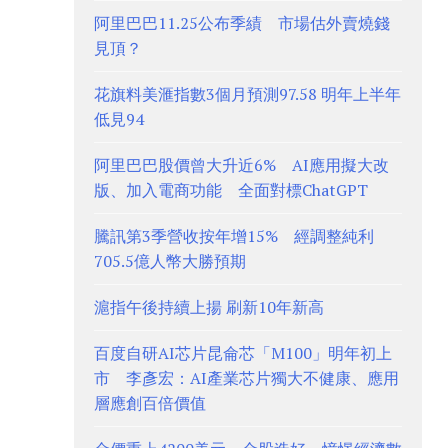
阿里巴巴11.25公布季績 市場估外賣燒錢
見頂？
花旗料美滙指數3個月預測97.58 明年上半年
低見94
阿里巴巴股價曾大升近6% AI應用擬大改
版、加入電商功能 全面對標ChatGPT
騰訊第3季營收按年增15% 經調整純利
705.5億人幣大勝預期
滬指午後持續上揚 刷新10年新高
百度自研AI芯片昆侖芯「M100」明年初上
市 李彥宏：AI產業芯片獨大不健康、應用
層應創百倍價值