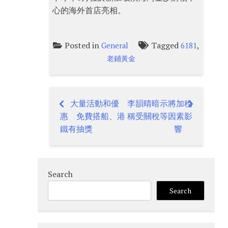
心的海外首店亮相。
Posted in
Tagged
,
General
6181
老鋪黃金
大量活動和優
李韻晴暗示將加稅
Post
惠 免費搭船、港
稱受關稅等因素影
navigation
鐵有抽獎
響
Search
Search