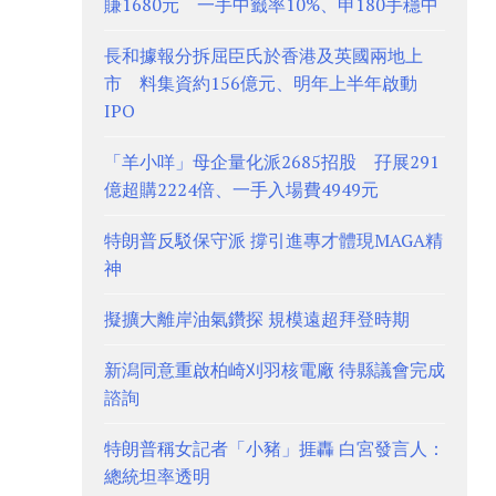
賺1680元 一手中籤率10%、申180手穩中
長和據報分拆屈臣氏於香港及英國兩地上
市 料集資約156億元、明年上半年啟動
IPO
「羊小咩」母企量化派2685招股 孖展291
億超購2224倍、一手入場費4949元
特朗普反駁保守派 撐引進專才體現MAGA精
神
擬擴大離岸油氣鑽探 規模遠超拜登時期
新潟同意重啟柏崎刈羽核電廠 待縣議會完成
諮詢
特朗普稱女記者「小豬」捱轟 白宮發言人：
總統坦率透明