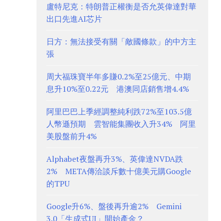
盧特尼克：特朗普正權衡是否允英偉達對華
出口先進AI芯片
日方：無法接受有關「敵國條款」的中方主
張
周大福珠寶半年多賺0.2%至25億元、中期
息升10%至0.22元 港澳同店銷售增4.4%
阿里巴巴上季經調整純利跌72%至103.5億
人幣遜預期 雲智能集團收入升34% 阿里
美股盤前升4%
Alphabet夜盤再升3%、英偉達NVDA跌
2% META傳洽談斥數十億美元購Google
的TPU
Google升6%、盤後再升逾2% Gemini
3.0「生成式UI」開始產金？