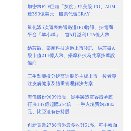
加密幣ETF巨頭「灰度」申美股IPO、AUM
達350億美元 股票代號GRAY
量化派5次遞表終通過港IPO聆訊、擁電商
平台「羊小咩」 首5月溢利1.25億人幣
納芯微、樂摩科技通過上市聆訊 納芯微A
股市值211億人幣、樂摩科技為共享按摩設
備商
三生製藥擬分拆蔓迪股份主板上市 後者專
注皮膚健康及體重管理解決方案
海偉股份9609招股、從事製造電容器薄膜
孖展147億超購334倍 一手入場費約2885
元、比亞迪有份持股
創新實業2788暗盤最多收升31%、每手帳面