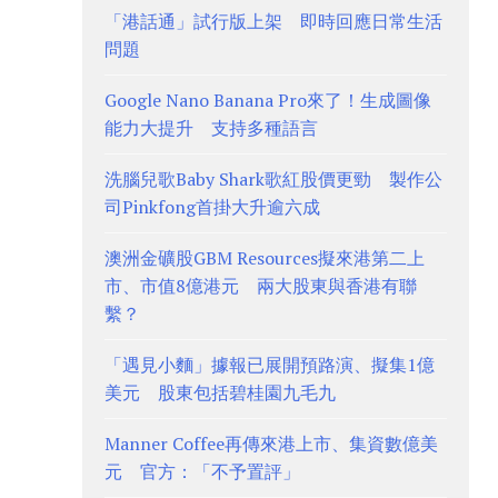
「港話通」試行版上架 即時回應日常生活
問題
Google Nano Banana Pro來了！生成圖像
能力大提升 支持多種語言
洗腦兒歌Baby Shark歌紅股價更勁 製作公
司Pinkfong首掛大升逾六成
澳洲金礦股GBM Resources擬來港第二上
市、市值8億港元 兩大股東與香港有聯
繫？
「遇見小麵」據報已展開預路演、擬集1億
美元 股東包括碧桂園九毛九
Manner Coffee再傳來港上市、集資數億美
元 官方：「不予置評」