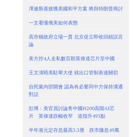
澤連斯基接獲美國和平方案 將與特朗普商討
一文看懂俄美如何表態
高市稱政府立場一貫 北京促立即收回錯誤言
論
美方控4人走私數百顆英偉達芯片至中國
王文濤晤美駐華大使 就出口管制表達關切
自民黨內部開會 認為有必要同中方保持溝通
對話
彭博：美官員討論售中國H200高階AI芯
片 英偉達跌幅收窄 道指升493點
半年港元定存息最高3.3厘 跌市賺息49萬