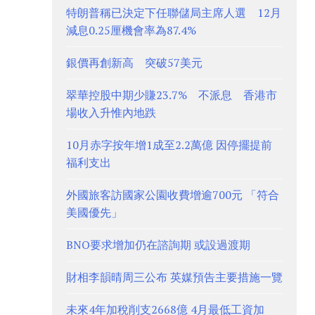
特朗普稱已決定下任聯儲局主席人選 12月
減息0.25厘機會率為87.4%
銀價再創新高 突破57美元
翠華控股中期少賺23.7% 不派息 香港市
場收入升惟內地跌
10月赤字按年增1成至2.2萬億 因停擺提前
福利支出
外國旅客訪國家公園收費增逾700元 「符合
美國優先」
BNO要求增加仍在諮詢期 或設過渡期
財相李韻晴周三公布 英媒預告主要措施一覽
未來4年加稅削支2668億 4月最低工資加