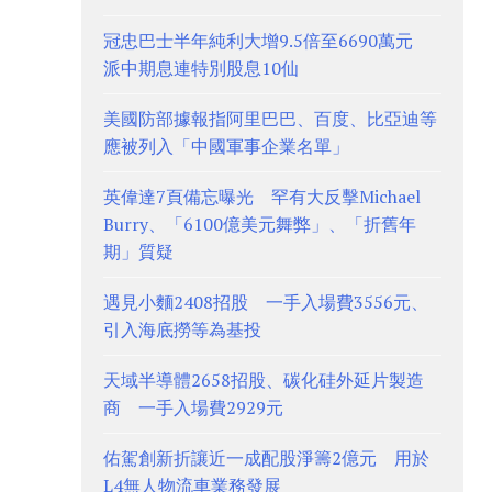
冠忠巴士半年純利大增9.5倍至6690萬元
派中期息連特別股息10仙
美國防部據報指阿里巴巴、百度、比亞迪等
應被列入「中國軍事企業名單」
英偉達7頁備忘曝光 罕有大反擊Michael
Burry、「6100億美元舞弊」、「折舊年
期」質疑
遇見小麵2408招股 一手入場費3556元、
引入海底撈等為基投
天域半導體2658招股、碳化硅外延片製造
商 一手入場費2929元
佑駕創新折讓近一成配股淨籌2億元 用於
L4無人物流車業務發展