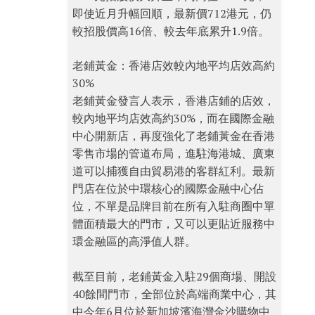
即使近月升幅回順，最新價712港元，仍
較招股價高16倍、較去年底累升1.9倍。
老鋪黃金：香港店效較內地平均店效高約
30%
老鋪黃金發言人表示，香港店鋪的店效，
較內地平均店效高約30%，而在國際金融
中心開新店，再度強化了老鋪黃金在香港
零售市場的管道布局，進駐海港城、廣東
道可以捕獲自由貿易港的客群紅利。最新
門店在位於中環核心的國際金融中心佔
位，不單是品牌目前在所有入駐商圈中單
體面積最大的門市，又可以更貼近服務中
環金融區的高淨值人群。
截至目前，老鋪黃金入駐29個商場、開設
40餘間門市，全部位於高端商業中心，其
中今年6月位於新加坡濱海灣金沙購物中