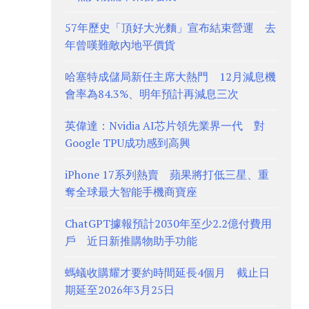
57年歷史「頂好大光麵」宣布結束營運 去
年曾嘆難敵內地平價貨
哈塞特成儲局新任主席大熱門 12月減息機
會率為84.3%、明年預計再減息三次
英偉達：Nvidia AI芯片領先業界一代 對
Google TPU成功感到高興
iPhone 17系列熱賣 蘋果將打低三星、重
奪全球最大智能手機商寶座
ChatGPT據報預計2030年至少2.2億付費用
戶 近日新推購物助手功能
螞蟻收購耀才要約時間延長4個月 截止日
期延至2026年3月25日