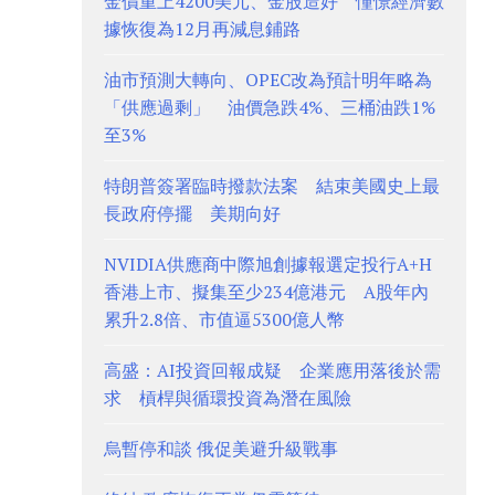
金價重上4200美元、金股造好 憧憬經濟數
據恢復為12月再減息鋪路
油市預測大轉向、OPEC改為預計明年略為
「供應過剩」 油價急跌4%、三桶油跌1%
至3%
特朗普簽署臨時撥款法案 結束美國史上最
長政府停擺 美期向好
NVIDIA供應商中際旭創據報選定投行A+H
香港上市、擬集至少234億港元 A股年內
累升2.8倍、市值逼5300億人幣
高盛：AI投資回報成疑 企業應用落後於需
求 槓桿與循環投資為潛在風險
烏暫停和談 俄促美避升級戰事