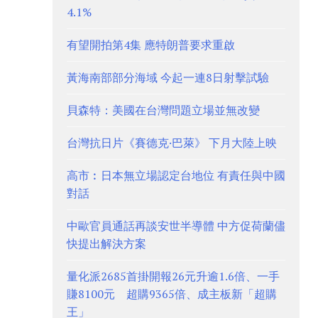
4.1%
有望開拍第4集 應特朗普要求重啟
黃海南部部分海域 今起一連8日射擊試驗
貝森特：美國在台灣問題立場並無改變
台灣抗日片《賽德克·巴萊》 下月大陸上映
高市︰日本無立場認定台地位 有責任與中國
對話
中歐官員通話再談安世半導體 中方促荷蘭儘
快提出解決方案
量化派2685首掛開報26元升逾1.6倍、一手
賺8100元 超購9365倍、成主板新「超購
王」