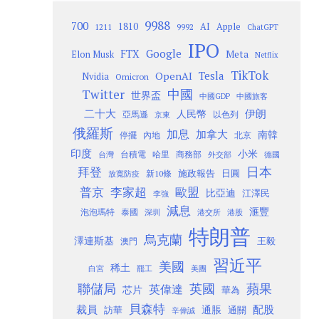
9988
700
1810
AI
Apple
1211
9992
ChatGPT
IPO
Google
FTX
Meta
Elon Musk
Netflix
TikTok
Tesla
OpenAI
Nvidia
Omicron
Twitter
中國
世界盃
中國GDP
中國旅客
二十大
伊朗
人民幣
以色列
亞馬遜
京東
俄羅斯
加息
加拿大
南韓
內地
停擺
北京
印度
小米
台灣
台積電
哈里
商務部
外交部
德國
日本
拜登
施政報告
日圓
新10條
放寬防疫
歐盟
普京
李家超
比亞迪
江澤民
李強
減息
滙豐
泡泡瑪特
泰國
深圳
港股
港交所
特朗普
烏克蘭
澤連斯基
澳門
王毅
習近平
美國
稀土
白宮
罷工
美團
聯儲局
蘋果
英國
英偉達
芯片
華為
貝森特
裁員
配股
通脹
訪華
通關
辛偉誠