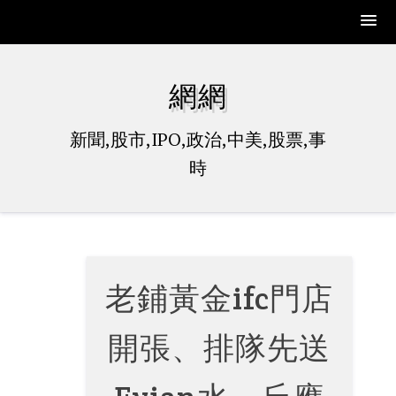
Skip
to
網網
content
新聞,股市,IPO,政治,中美,股票,事
時
老鋪黃金ifc門店
開張、排隊先送