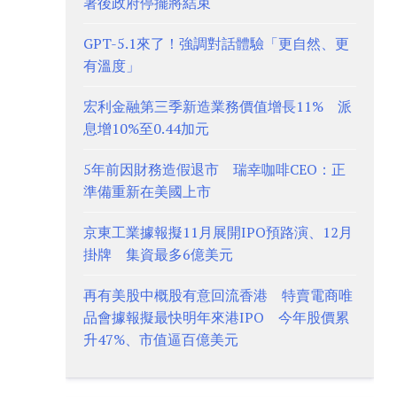
署後政府停擺將結束
GPT-5.1來了！強調對話體驗「更自然、更
有溫度」
宏利金融第三季新造業務價值增長11% 派
息增10%至0.44加元
5年前因財務造假退市 瑞幸咖啡CEO：正
準備重新在美國上市
京東工業據報擬11月展開IPO預路演、12月
掛牌 集資最多6億美元
再有美股中概股有意回流香港 特賣電商唯
品會據報擬最快明年來港IPO 今年股價累
升47%、市值逼百億美元