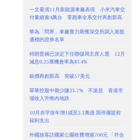
一文看清11月新能源車廠表現 小米汽車交
付量續逾4萬台 零跑車全系交付再創新高
華為「問界」車廠賽力斯獲深交所調入港股
通標的證券名單
特朗普稱已決定下任聯儲局主席人選 12月
減息0.25厘機會率為87.4%
銀價再創新高 突破57美元
翠華控股中期少賺23.7% 不派息 香港市
場收入升惟內地跌
10月赤字按年增1成至2.2萬億 因停擺提前
福利支出
外國旅客訪國家公園收費增逾700元 「符合