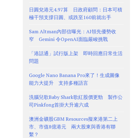
日圓兌港元4.97算 日政府顧問：日本可積
極干預支撐日圓、或跌至160前就出手
Sam Altman內部信曝光：AI領先優勢收
窄 Gemini 令OpenAI面臨嚴峻挑戰
「港話通」試行版上架 即時回應日常生活
問題
Google Nano Banana Pro來了！生成圖像
能力大提升 支持多種語言
洗腦兒歌Baby Shark歌紅股價更勁 製作公
司Pinkfong首掛大升逾六成
澳洲金礦股GBM Resources擬來港第二上
市、市值8億港元 兩大股東與香港有聯
繫？