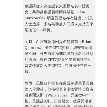
參議院從未為確認安東尼提名安排聽證
會，共和黨參議員穆爾科斯基（Lisa
Murkowski）明言對提名存有疑慮。消息
人士透露，多名共和黨人同樣未支持安東
尼接任BLS局長。
同時，白宮確認撤回提名昆騰茲（Brian
Quintenz）出任CFTC委員。與安東尼情
況不同，外界原本預期昆騰茲提名可以順
利通過。曾任CFTC委員的昆騰茲獲特朗
普委任重新入主CFTC，並將擔任主席一
職。
然而，昆騰茲的提名在參議院農業委員會
陷入停滯後，他指控著名虛擬貨幣投資者
溫克爾沃斯（Winklevoss）兄弟從中作
梗。昆騰茲9月11日曾發文，披露與溫克