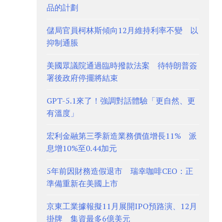
品的計劃
儲局官員柯林斯傾向12月維持利率不變 以
抑制通脹
美國眾議院通過臨時撥款法案 待特朗普簽
署後政府停擺將結束
GPT-5.1來了！強調對話體驗「更自然、更
有溫度」
宏利金融第三季新造業務價值增長11% 派
息增10%至0.44加元
5年前因財務造假退市 瑞幸咖啡CEO：正
準備重新在美國上市
京東工業據報擬11月展開IPO預路演、12月
掛牌 集資最多6億美元