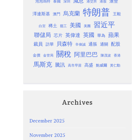
減息
滙豐
泡泡瑪特
泰國
深圳
港股
港交所
特朗普
烏克蘭
澤連斯基
澳門
王毅
習近平
美國
稀土
白宮
罷工
美團
聯儲局
蘋果
英國
英偉達
芯片
華為
貝森特
裁員
配股
通脹
訪華
通關
辛偉誠
關稅
阿里巴巴
金價
金管局
香港
陳茂波
馬斯克
騰訊
高盛
高市早苗
鮑威爾
黃仁勳
Archives
December 2025
November 2025