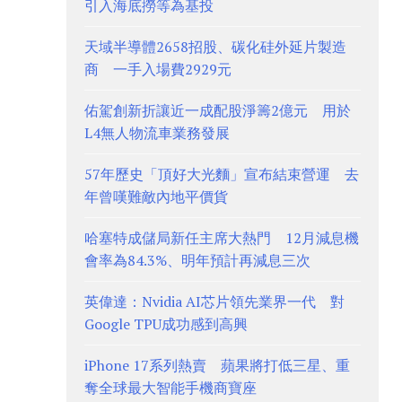
引入海底撈等為基投
天域半導體2658招股、碳化硅外延片製造
商 一手入場費2929元
佑駕創新折讓近一成配股淨籌2億元 用於
L4無人物流車業務發展
57年歷史「頂好大光麵」宣布結束營運 去
年曾嘆難敵內地平價貨
哈塞特成儲局新任主席大熱門 12月減息機
會率為84.3%、明年預計再減息三次
英偉達：Nvidia AI芯片領先業界一代 對
Google TPU成功感到高興
iPhone 17系列熱賣 蘋果將打低三星、重
奪全球最大智能手機商寶座