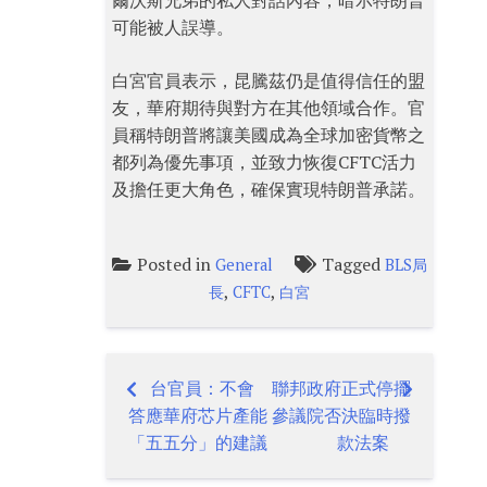
爾沃斯兄弟的私人對話內容，暗示特朗普
可能被人誤導。
白宮官員表示，昆騰茲仍是值得信任的盟
友，華府期待與對方在其他領域合作。官
員稱特朗普將讓美國成為全球加密貨幣之
都列為優先事項，並致力恢復CFTC活力
及擔任更大角色，確保實現特朗普承諾。
Posted in
Tagged
General
BLS局
,
,
長
CFTC
白宮
台官員：不會
聯邦政府正式停擺
Post
答應華府芯片產能
參議院否決臨時撥
navigation
「五五分」的建議
款法案