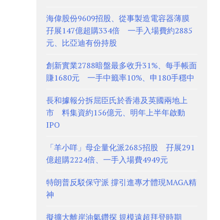
海偉股份9609招股、從事製造電容器薄膜
孖展147億超購334倍 一手入場費約2885
元、比亞迪有份持股
創新實業2788暗盤最多收升31%、每手帳面
賺1680元 一手中籤率10%、申180手穩中
長和據報分拆屈臣氏於香港及英國兩地上
市 料集資約156億元、明年上半年啟動
IPO
「羊小咩」母企量化派2685招股 孖展291
億超購2224倍、一手入場費4949元
特朗普反駁保守派 撐引進專才體現MAGA精
神
擬擴大離岸油氣鑽探 規模遠超拜登時期