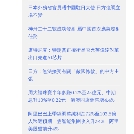
日本外務省官員晤中國駐日大使 日方強調立
場不變
神舟二十二號成功發射 屬中國首次應急發射
任務
盧特尼克：特朗普正權衡是否允英偉達對華
出口先進AI芯片
日方：無法接受有關「敵國條款」的中方主
張
周大福珠寶半年多賺0.2%至25億元、中期
息升10%至0.22元 港澳同店銷售增4.4%
阿里巴巴上季經調整純利跌72%至103.5億
人幣遜預期 雲智能集團收入升34% 阿里
美股盤前升4%