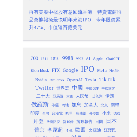
再有美股中概股有意回流香港 特賣電商唯
品會據報擬最快明年來港IPO 今年股價累
升47%、市值逼百億美元
9988
700
1810
AI
Apple
1211
9992
ChatGPT
IPO
Google
FTX
Meta
Elon Musk
Netflix
TikTok
Tesla
OpenAI
Nvidia
Omicron
Twitter
中國
世界盃
中國GDP
中國旅客
二十大
伊朗
人民幣
以色列
亞馬遜
京東
俄羅斯
加息
加拿大
南韓
內地
停擺
北京
印度
小米
台灣
台積電
哈里
商務部
外交部
德國
日本
拜登
施政報告
日圓
新10條
放寬防疫
歐盟
普京
李家超
比亞迪
江澤民
李強