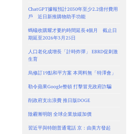
ChatGPT據報預計2030年至少2.2億付費用
戶 近日新推購物助手功能
螞蟻收購耀才要約時間延長4個月 截止日
期延至2026年3月25日
人口老化成增長「計時炸彈」 EBRD促刺激
生育
烏修訂19點和平方案 本周料無「特澤會」
勒令蘋果Google整頓 打擊冒充政府詐騙
削政府支出浪費 推日版DOGE
陰霾漸明朗 全球企業放緩加價
習近平與特朗普通電話 京：由美方發起