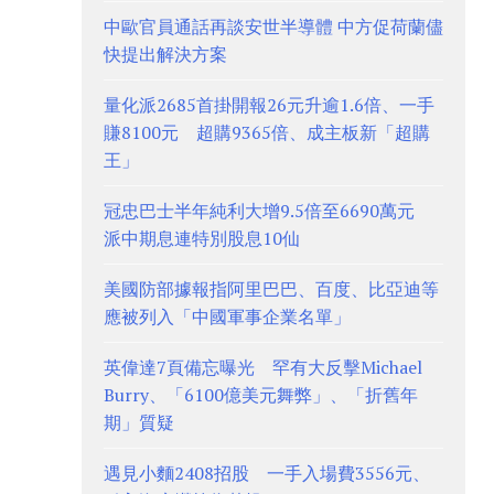
中歐官員通話再談安世半導體 中方促荷蘭儘
快提出解決方案
量化派2685首掛開報26元升逾1.6倍、一手
賺8100元 超購9365倍、成主板新「超購
王」
冠忠巴士半年純利大增9.5倍至6690萬元
派中期息連特別股息10仙
美國防部據報指阿里巴巴、百度、比亞迪等
應被列入「中國軍事企業名單」
英偉達7頁備忘曝光 罕有大反擊Michael
Burry、「6100億美元舞弊」、「折舊年
期」質疑
遇見小麵2408招股 一手入場費3556元、