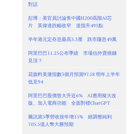
對話
彭博：美官員討論售中國H200高階AI芯
片 英偉達跌幅收窄 道指升493點
半年港元定存息最高3.3厘 跌市賺息49萬
阿里巴巴11.25公布季績 市場估外賣燒錢
見頂？
花旗料美滙指數3個月預測97.58 明年上半年
低見94
阿里巴巴股價曾大升近6% AI應用擬大改
版、加入電商功能 全面對標ChatGPT
騰訊第3季營收按年增15% 經調整純利
705.5億人幣大勝預期