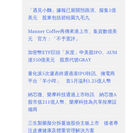
「遇見小麵」據報已展開預路演、擬集1億
美元 股東包括碧桂園九毛九
Manner Coffee再傳來港上市、集資數億美
元 官方：「不予置評」
加密幣ETF巨頭「灰度」申美股IPO、AUM
達350億美元 股票代號GRAY
量化派5次遞表終通過港IPO聆訊、擁電商
平台「羊小咩」 首5月溢利1.25億人幣
納芯微、樂摩科技通過上市聆訊 納芯微A
股市值211億人幣、樂摩科技為共享按摩設
備商
三生製藥擬分拆蔓迪股份主板上市 後者專
注皮膚健康及體重管理解決方案