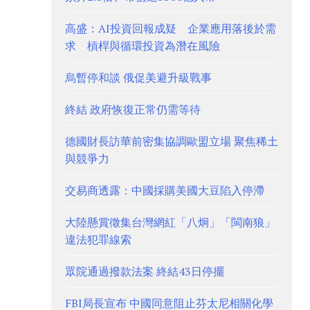
高盛：AI投資回報成疑 企業應用落後於需
求 槓桿與循環投資為潛在風險
烏暫停和談 俄促美避升級戰事
終結 政府恢復正常仍需等待
德國財長訪華前密集協調歐盟立場 聚焦稀土
與競爭力
交易商透露：中國採購美國大豆陷入停滯
大陸懸賞徵集台灣網紅「八炯」「閩南狼」
違法犯罪線索
眾院通過撥款法案 終結43日停擺
FBI局長宣布 中國同意阻止芬太尼相關化學