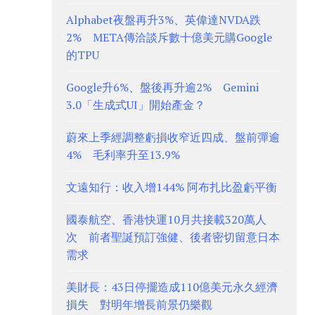
Alphabet夜盤再升3%、英偉達NVDA跌
2% META傳洽談斥數十億美元購Google
的TPU
Google升6%、盤後再升逾2% Gemini
3.0「生成式UI」開始產金？
蔚來上季經調整虧損收窄近四成、盤前彈逾
4% 毛利率升至13.9%
文遠知行：收入增144% 阿布扎比盈虧平衡
國泰航空、香港快運10月共接載320萬人
次 前者聖誕預訂強健、後者密切留意日本
需求
美財長：43日停擺造成110億美元永久經濟
損失 對明年增長前景仍樂觀