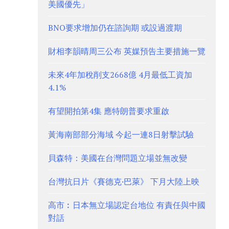
美國優先」
BNO要求增加仍在諮詢期 或設過渡期
財相李韻晴周三公布 英媒預告主要措施一覽
未來4年加稅削支2668億 4月最低工資加
4.1%
有望開拍第4集 應特朗普要求重啟
黃海南部部分海域 今起一連8日射擊試驗
貝森特：美國在台灣問題立場並無改變
台灣抗日片《賽德克·巴萊》 下月大陸上映
高市︰日本無立場認定台地位 有責任與中國
對話