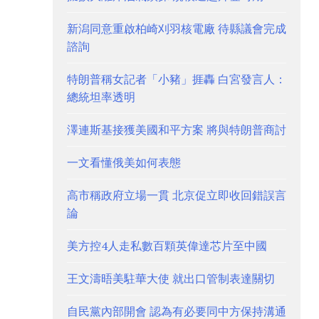
新潟同意重啟柏崎刈羽核電廠 待縣議會完成
諮詢
特朗普稱女記者「小豬」捱轟 白宮發言人：
總統坦率透明
澤連斯基接獲美國和平方案 將與特朗普商討
一文看懂俄美如何表態
高市稱政府立場一貫 北京促立即收回錯誤言
論
美方控4人走私數百顆英偉達芯片至中國
王文濤晤美駐華大使 就出口管制表達關切
自民黨內部開會 認為有必要同中方保持溝通