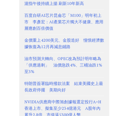
滬指午後持續上揚 刷新10年新高
百度自研AI芯片昆侖芯「M100」明年初上
市 李彥宏：AI產業芯片獨大不健康、應用
層應創百倍價值
金價重上4200美元、金股造好 憧憬經濟數
據恢復為12月再減息鋪路
油市預測大轉向、OPEC改為預計明年略為
「供應過剩」 油價急跌4%、三桶油跌1%
至3%
特朗普簽署臨時撥款法案 結束美國史上最
長政府停擺 美期向好
NVIDIA供應商中際旭創據報選定投行A+H
香港上市、擬集至少234億港元 A股年內
累升2.8倍、市值逼5300億人幣