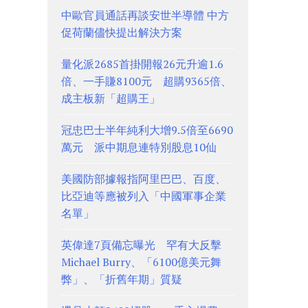
中歐官員通話再談安世半導體 中方
促荷蘭儘快提出解決方案
量化派2685首掛開報26元升逾1.6
倍、一手賺8100元 超購9365倍、
成主板新「超購王」
冠忠巴士半年純利大增9.5倍至6690
萬元 派中期息連特別股息10仙
美國防部據報指阿里巴巴、百度、
比亞迪等應被列入「中國軍事企業
名單」
英偉達7頁備忘曝光 罕有大反擊
Michael Burry、「6100億美元舞
弊」、「折舊年期」質疑