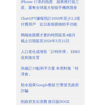
iPhone 17系列熱賣 蘋果將打低三
星、重奪全球最大智能手機商寶座
ChatGPT據報預計2030年至少2.2億
付費用戶 近日新推購物助手功能
螞蟻收購耀才要約時間延長4個月
截止日期延至2026年3月25日
人口老化成增長「計時炸彈」 EBRD
促刺激生育
烏修訂19點和平方案 本周料無「特
澤會」
勒令蘋果Google整頓 打擊冒充政府
詐騙
削政府支出浪費 推日版DOGE