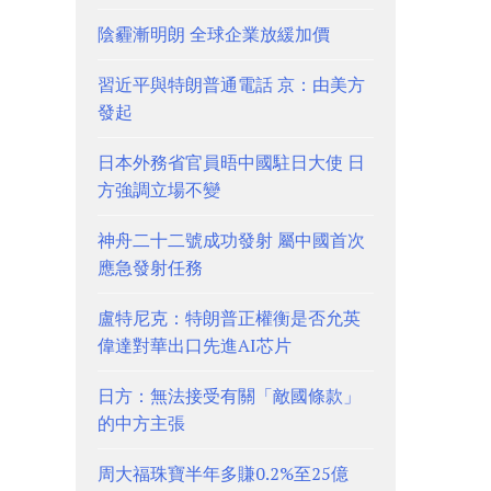
陰霾漸明朗 全球企業放緩加價
習近平與特朗普通電話 京：由美方
發起
日本外務省官員晤中國駐日大使 日
方強調立場不變
神舟二十二號成功發射 屬中國首次
應急發射任務
盧特尼克：特朗普正權衡是否允英
偉達對華出口先進AI芯片
日方：無法接受有關「敵國條款」
的中方主張
周大福珠寶半年多賺0.2%至25億