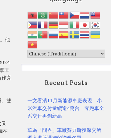
糕。他
024
擊非
合作亮
Recent Posts
憂。雙
一文看清11月新能源車廠表現 小
米汽車交付量續逾4萬台 零跑車全
系交付再創新高
之又
華為「問界」車廠賽力斯獲深交所
議在
調入港股通標的證券名單