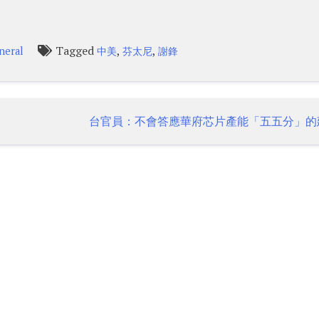
Tagged
,
,
neral
中美
芬太尼
謝鋒
易
台官員：不會答應華府芯片產能「五五分」的