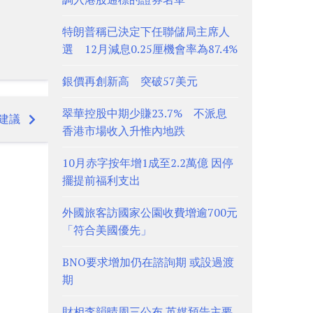
特朗普稱已決定下任聯儲局主席人
選 12月減息0.25厘機會率為87.4%
銀價再創新高 突破57美元
翠華控股中期少賺23.7% 不派息
建議
香港市場收入升惟內地跌
10月赤字按年增1成至2.2萬億 因停
擺提前福利支出
外國旅客訪國家公園收費增逾700元
「符合美國優先」
BNO要求增加仍在諮詢期 或設過渡
期
財相李韻晴周三公布 英媒預告主要