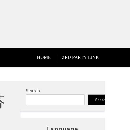
HOME
3RD PARTY LINK
Search
芬
Search
Language