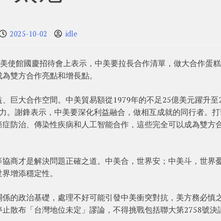
2025-10-02
idle
駐美使館國慶招待會上表示，中美要拉長合作清單，做大合作蛋
成為雙方合作亮點和增長點。
巨大合作空間。中美貿易額從1979年的不足25億美元躍升至2
生動力。謝鋒表示，中美要深化利益融合，做相互成就的同行者。打
癌症防治、傳染性疾病和人工智能合作，這些完全可以成為雙方
等協商才是解決問題正確之道。中美合，世界安；中美斗，世界
世界增添穩定性。
關係的政治基礎，處理不好可能引發中美衝突對抗，美方務必慎
止散布「台灣地位未定」謬論，不得挑戰包括聯大第2758號決