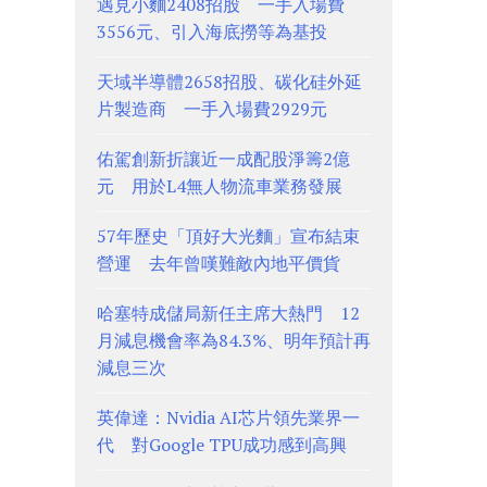
遇見小麵2408招股 一手入場費
3556元、引入海底撈等為基投
天域半導體2658招股、碳化硅外延
片製造商 一手入場費2929元
佑駕創新折讓近一成配股淨籌2億
元 用於L4無人物流車業務發展
57年歷史「頂好大光麵」宣布結束
營運 去年曾嘆難敵內地平價貨
哈塞特成儲局新任主席大熱門 12
月減息機會率為84.3%、明年預計再
減息三次
英偉達：Nvidia AI芯片領先業界一
代 對Google TPU成功感到高興