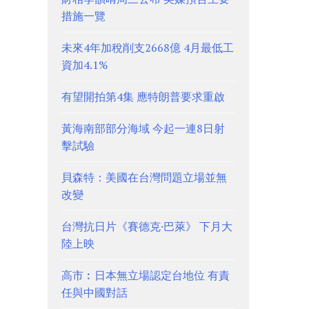
措施一覽
未來4年加稅削支2668億 4月最低工
資加4.1%
有望開拍第4集 應特朗普要求重啟
黃海南部部分海域 今起一連8日射
擊試驗
貝森特：美國在台灣問題立場並無
改變
台灣抗日片《賽德克·巴萊》 下月大
陸上映
高市︰日本無立場認定台地位 有責
任與中國對話