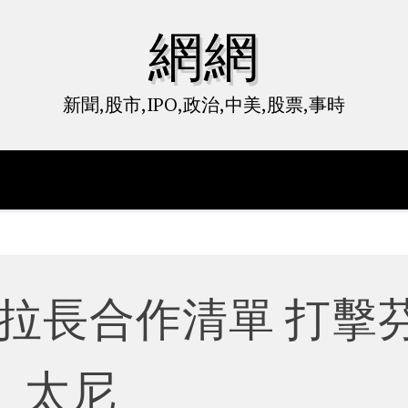
網網
新聞,股市,IPO,政治,中美,股票,事時
拉長合作清單 打擊
太尼