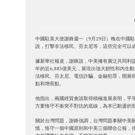
中國駐美大使謝鋒週一（9月29日）晚在中國
說，打擊非法移民、芬太尼等，這些完全可以
據新華社報道，謝鋒說，中美擁有廣泛共同利益、
年的近6,883億美元，展現出強大韌性和內
法移民、芬太尼、電信詐騙、金融犯罪，開展
點和增長點。
他指出，兩國經貿會談取得積極進展表明，平
方要恪守不衝突不對抗的底線，為本已動盪的
關於台灣問題，謝鋒強調，台灣問題事關中美
慎，恪守一個中國原則和中美三個聯合公報，停