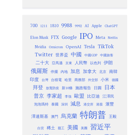
9988
700
1810
AI
Apple
1211
9992
ChatGPT
IPO
Google
FTX
Meta
Elon Musk
Netflix
TikTok
Tesla
OpenAI
Nvidia
Omicron
Twitter
中國
世界盃
中國GDP
中國旅客
二十大
伊朗
人民幣
以色列
亞馬遜
京東
俄羅斯
加息
加拿大
南韓
內地
停擺
北京
印度
小米
台灣
台積電
哈里
商務部
外交部
德國
日本
拜登
施政報告
日圓
新10條
放寬防疫
歐盟
普京
李家超
比亞迪
江澤民
李強
減息
滙豐
泡泡瑪特
泰國
深圳
港股
港交所
特朗普
烏克蘭
澤連斯基
澳門
王毅
習近平
美國
稀土
白宮
罷工
美團