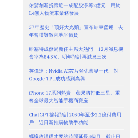
佑駕創新折讓近一成配股淨籌2億元 用於
L4無人物流車業務發展
57年歷史「頂好大光麵」宣布結束營運 去
年曾嘆難敵內地平價貨
哈塞特成儲局新任主席大熱門 12月減息機
會率為84.3%、明年預計再減息三次
英偉達：Nvidia AI芯片領先業界一代 對
Google TPU成功感到高興
iPhone 17系列熱賣 蘋果將打低三星、重
奪全球最大智能手機商寶座
ChatGPT據報預計2030年至少2.2億付費用
戶 近日新推購物助手功能
螞蟻收購耀才要約時間延長4個月 截止日