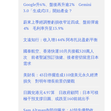
Google升6%、盤後再升逾2% Gemini
3.0「生成式UI」開始產金？
蔚來上季經調整虧損收窄近四成、盤前彈逾
4% 毛利率升至13.9%
文遠知行：收入增144% 阿布扎比盈虧平衡
國泰航空、香港快運10月共接載320萬人
次 前者聖誕預訂強健、後者密切留意日本
需求
美財長：43日停擺造成110億美元永久經濟
損失 對明年增長前景仍樂觀
日圓兌港元4.97算 日政府顧問：日本可積
極干預支撐日圓、或跌至160前就出手
Sam Altman內部信曝光：AI領先優勢收