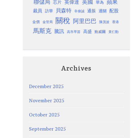
聯儲局
蘋果
英國
英偉達
芯片
華為
貝森特
裁員
配股
通脹
訪華
通關
辛偉誠
關稅
阿里巴巴
金價
金管局
香港
陳茂波
馬斯克
騰訊
高盛
高市早苗
鮑威爾
黃仁勳
Archives
December 2025
November 2025
October 2025
September 2025