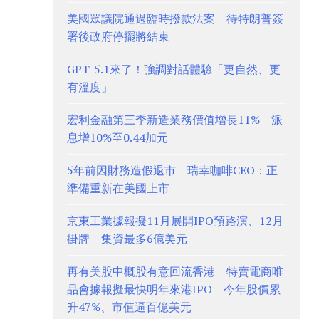
美國眾議院通過臨時撥款法案 待特朗普簽
署後政府停擺將結束
GPT-5.1來了！強調對話體驗「更自然、更
有溫度」
宏利金融第三季新造業務價值增長11% 派
息增10%至0.44加元
5年前因財務造假退市 瑞幸咖啡CEO：正
準備重新在美國上市
京東工業據報擬11月展開IPO預路演、12月
掛牌 集資最多6億美元
再有美股中概股有意回流香港 特賣電商唯
品會據報擬最快明年來港IPO 今年股價累
升47%、市值逼百億美元