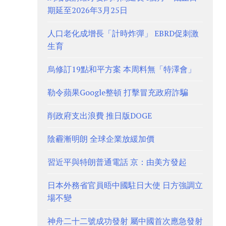
期延至2026年3月25日
人口老化成增長「計時炸彈」 EBRD促刺激
生育
烏修訂19點和平方案 本周料無「特澤會」
勒令蘋果Google整頓 打擊冒充政府詐騙
削政府支出浪費 推日版DOGE
陰霾漸明朗 全球企業放緩加價
習近平與特朗普通電話 京：由美方發起
日本外務省官員晤中國駐日大使 日方強調立
場不變
神舟二十二號成功發射 屬中國首次應急發射