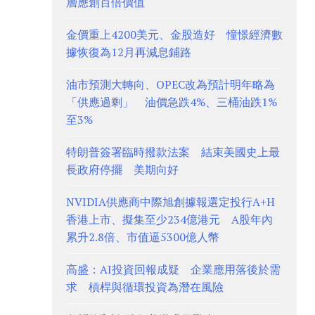
層應創百倍價值
金價重上4200美元、金股造好 憧憬經濟數
據恢復為12月再減息鋪路
油市預測大轉向、OPEC改為預計明年略為
「供應過剩」 油價急跌4%、三桶油跌1%
至3%
特朗普簽署臨時撥款法案 結束美國史上最
長政府停擺 美期向好
NVIDIA供應商中際旭創據報選定投行A+H
香港上市、擬集至少234億港元 A股年內
累升2.8倍、市值逼5300億人幣
高盛：AI投資回報成疑 企業應用落後於需
求 槓桿與循環投資為潛在風險