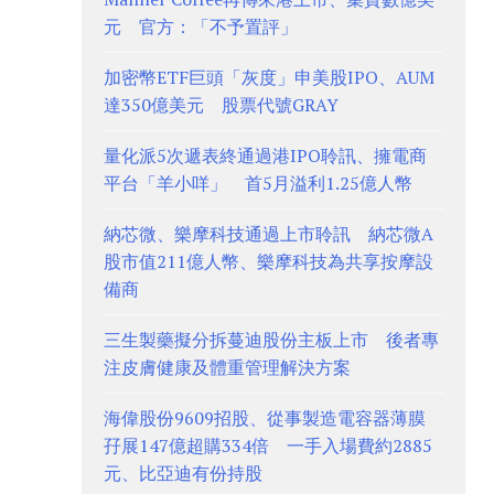
元 官方：「不予置評」
加密幣ETF巨頭「灰度」申美股IPO、AUM
達350億美元 股票代號GRAY
量化派5次遞表終通過港IPO聆訊、擁電商
平台「羊小咩」 首5月溢利1.25億人幣
納芯微、樂摩科技通過上市聆訊 納芯微A
股市值211億人幣、樂摩科技為共享按摩設
備商
三生製藥擬分拆蔓迪股份主板上市 後者專
注皮膚健康及體重管理解決方案
海偉股份9609招股、從事製造電容器薄膜
孖展147億超購334倍 一手入場費約2885
元、比亞迪有份持股