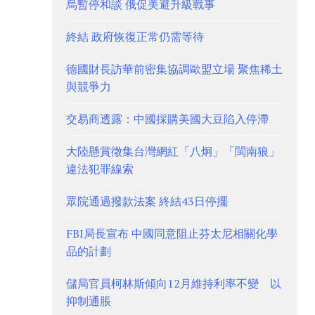
烏暫停和談 俄促美避升級戰事
終結 政府恢復正常仍需等待
德國財長訪華前密集協調歐盟立場 聚焦稀土
與競爭力
交易商透露：中國採購美國大豆陷入停滯
大陸懸賞徵集台灣網紅「八炯」「閩南狼」
違法犯罪線索
眾院通過撥款法案 終結43日停擺
FBI局長宣布 中國同意阻止芬太尼相關化學
品的計劃
儲局官員柯林斯傾向12月維持利率不變 以
抑制通脹