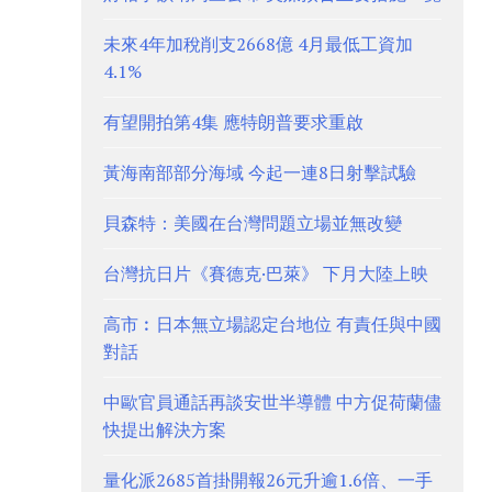
未來4年加稅削支2668億 4月最低工資加
4.1%
有望開拍第4集 應特朗普要求重啟
黃海南部部分海域 今起一連8日射擊試驗
貝森特：美國在台灣問題立場並無改變
台灣抗日片《賽德克·巴萊》 下月大陸上映
高市︰日本無立場認定台地位 有責任與中國
對話
中歐官員通話再談安世半導體 中方促荷蘭儘
快提出解決方案
量化派2685首掛開報26元升逾1.6倍、一手