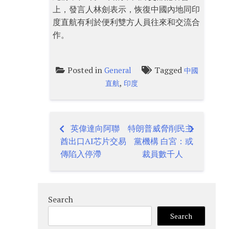
上，發言人林劍表示，恢復中國內地同印
度直航有利於便利雙方人員往來和交流合
作。
Posted in
Tagged
General
中國
,
直航
印度
英偉達向阿聯
特朗普威脅削民主
Post
酋出口AI芯片交易
黨機構 白宮：或
navigation
傳陷入停滯
裁員數千人
Search
Search