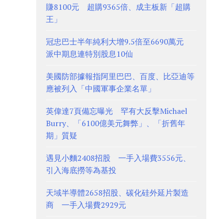
賺8100元 超購9365倍、成主板新「超購
王」
冠忠巴士半年純利大增9.5倍至6690萬元
派中期息連特別股息10仙
美國防部據報指阿里巴巴、百度、比亞迪等
應被列入「中國軍事企業名單」
英偉達7頁備忘曝光 罕有大反擊Michael
Burry、「6100億美元舞弊」、「折舊年
期」質疑
遇見小麵2408招股 一手入場費3556元、
引入海底撈等為基投
天域半導體2658招股、碳化硅外延片製造
商 一手入場費2929元