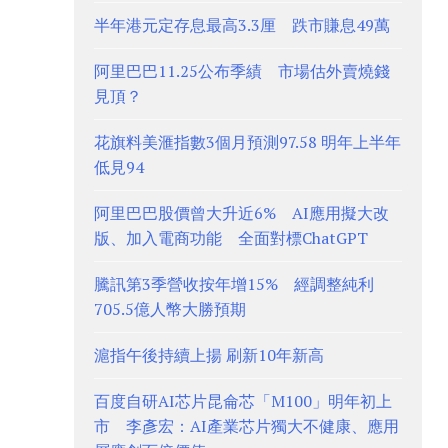
半年港元定存息最高3.3厘 跌市賺息49萬
阿里巴巴11.25公布季績 市場估外賣燒錢
見頂？
花旗料美滙指數3個月預測97.58 明年上半年
低見94
阿里巴巴股價曾大升近6% AI應用擬大改
版、加入電商功能 全面對標ChatGPT
騰訊第3季營收按年增15% 經調整純利
705.5億人幣大勝預期
滬指午後持續上揚 刷新10年新高
百度自研AI芯片昆侖芯「M100」明年初上
市 李彥宏：AI產業芯片獨大不健康、應用