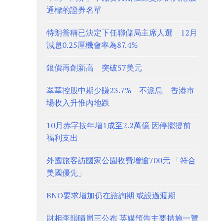
通標的證券名單
特朗普稱已決定下任聯儲局主席人選 12月
減息0.25厘機會率為87.4%
銀價再創新高 突破57美元
翠華控股中期少賺23.7% 不派息 香港市
場收入升惟內地跌
10月赤字按年增1成至2.2萬億 因停擺提前
福利支出
外國旅客訪國家公園收費增逾700元 「符合
美國優先」
BNO要求增加仍在諮詢期 或設過渡期
財相李韻晴周三公布 英媒預告主要措施一覽