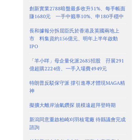
創新實業2788暗盤最多收升31%、每手帳面
賺1680元 一手中籤率10%、申180手穩中
長和據報分拆屈臣氏於香港及英國兩地上
市 料集資約156億元、明年上半年啟動
IPO
「羊小咩」母企量化派2685招股 孖展291
億超購2224倍、一手入場費4949元
特朗普反駁保守派 撐引進專才體現MAGA精
神
擬擴大離岸油氣鑽探 規模遠超拜登時期
新潟同意重啟柏崎刈羽核電廠 待縣議會完成
諮詢