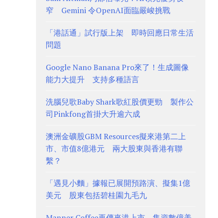
窄 Gemini 令OpenAI面臨嚴峻挑戰
「港話通」試行版上架 即時回應日常生活
問題
Google Nano Banana Pro來了！生成圖像
能力大提升 支持多種語言
洗腦兒歌Baby Shark歌紅股價更勁 製作公
司Pinkfong首掛大升逾六成
澳洲金礦股GBM Resources擬來港第二上
市、市值8億港元 兩大股東與香港有聯
繫？
「遇見小麵」據報已展開預路演、擬集1億
美元 股東包括碧桂園九毛九
Manner Coffee再傳來港上市、集資數億美