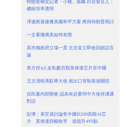
特朗普稱女記者「小豬」捱轟 白宮發言人：
總統坦率透明
澤連斯基接獲美國和平方案 將與特朗普商討
一文看懂俄美如何表態
高市稱政府立場一貫 北京促立即收回錯誤言
論
美方控4人走私數百顆英偉達芯片至中國
王文濤晤美駐華大使 就出口管制表達關切
自民黨內部開會 認為有必要同中方保持溝通
對話
彭博：美官員討論售中國H200高階AI芯
片 英偉達跌幅收窄 道指升493點