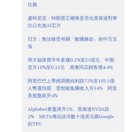
任務
盧特尼克：特朗普正權衡是否允英偉達對華
出口先進AI芯片
日方：無法接受有關「敵國條款」的中方主
張
周大福珠寶半年多賺0.2%至25億元、中期
息升10%至0.22元 港澳同店銷售增4.4%
阿里巴巴上季經調整純利跌72%至103.5億
人幣遜預期 雲智能集團收入升34% 阿里
美股盤前升4%
Alphabet夜盤再升3%、英偉達NVDA跌
2% META傳洽談斥數十億美元購Google
的TPU