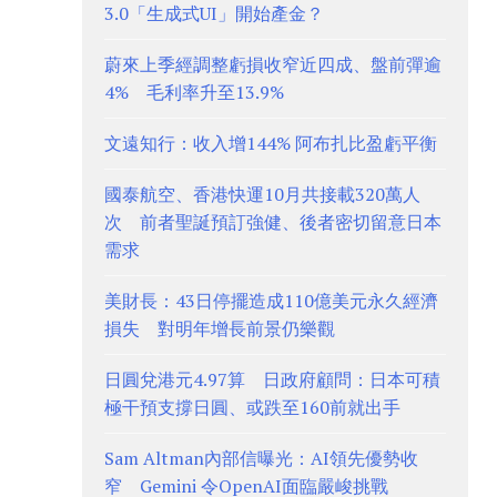
3.0「生成式UI」開始產金？
蔚來上季經調整虧損收窄近四成、盤前彈逾
4% 毛利率升至13.9%
文遠知行：收入增144% 阿布扎比盈虧平衡
國泰航空、香港快運10月共接載320萬人
次 前者聖誕預訂強健、後者密切留意日本
需求
美財長：43日停擺造成110億美元永久經濟
損失 對明年增長前景仍樂觀
日圓兌港元4.97算 日政府顧問：日本可積
極干預支撐日圓、或跌至160前就出手
Sam Altman內部信曝光：AI領先優勢收
窄 Gemini 令OpenAI面臨嚴峻挑戰