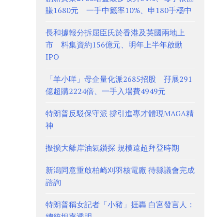
賺1680元 一手中籤率10%、申180手穩中
長和據報分拆屈臣氏於香港及英國兩地上
市 料集資約156億元、明年上半年啟動
IPO
「羊小咩」母企量化派2685招股 孖展291
億超購2224倍、一手入場費4949元
特朗普反駁保守派 撐引進專才體現MAGA精
神
擬擴大離岸油氣鑽探 規模遠超拜登時期
新潟同意重啟柏崎刈羽核電廠 待縣議會完成
諮詢
特朗普稱女記者「小豬」捱轟 白宮發言人：
總統坦率透明