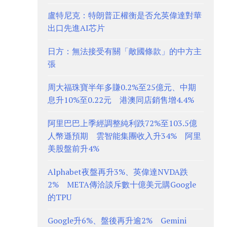
盧特尼克：特朗普正權衡是否允英偉達對華
出口先進AI芯片
日方：無法接受有關「敵國條款」的中方主
張
周大福珠寶半年多賺0.2%至25億元、中期
息升10%至0.22元 港澳同店銷售增4.4%
阿里巴巴上季經調整純利跌72%至103.5億
人幣遜預期 雲智能集團收入升34% 阿里
美股盤前升4%
Alphabet夜盤再升3%、英偉達NVDA跌
2% META傳洽談斥數十億美元購Google
的TPU
Google升6%、盤後再升逾2% Gemini