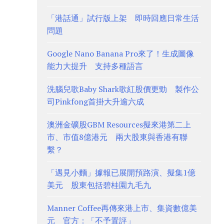
「港話通」試行版上架 即時回應日常生活
問題
Google Nano Banana Pro來了！生成圖像
能力大提升 支持多種語言
洗腦兒歌Baby Shark歌紅股價更勁 製作公
司Pinkfong首掛大升逾六成
澳洲金礦股GBM Resources擬來港第二上
市、市值8億港元 兩大股東與香港有聯
繫？
「遇見小麵」據報已展開預路演、擬集1億
美元 股東包括碧桂園九毛九
Manner Coffee再傳來港上市、集資數億美
元 官方：「不予置評」