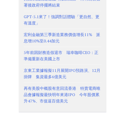
署後政府停擺將結束
GPT-5.1來了！強調對話體驗「更自然、更
有溫度」
宏利金融第三季新造業務價值增長11% 派
息增10%至0.44加元
5年前因財務造假退市 瑞幸咖啡CEO：正
準備重新在美國上市
京東工業據報擬11月展開IPO預路演、12月
掛牌 集資最多6億美元
再有美股中概股有意回流香港 特賣電商唯
品會據報擬最快明年來港IPO 今年股價累
升47%、市值逼百億美元