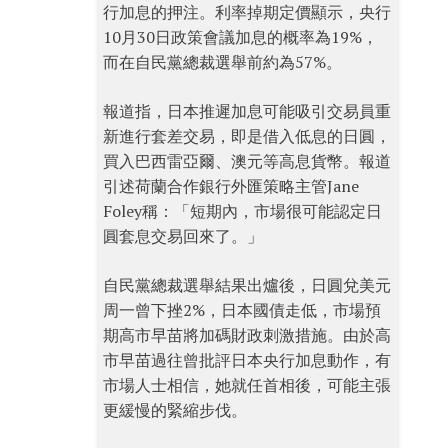
行加息的押注。利率掉期定價顯示，央行
10月30日政策會議加息的概率為19%，
而在自民黨總裁選舉前約為57%。
報道指，日本推遲加息可能吸引交易員重
新進行套差交易，即是借入低息的日圓，
買入巴西雷亞爾、澳元等高息貨幣。報道
引述荷蘭合作銀行外匯策略主管Jane
Foley稱：「短期內，市場很可能認定日
圓套息交易回來了。」
自民黨總裁選舉結果出爐後，日圓兌美元
周一曾下挫2%，日本國債走低，市場預
期高市早苗將加碼財政刺激措施。由於高
市早苗過往曾批評日本央行加息動作，有
市場人士相信，她就任首相後，可能主張
更緩慢的緊縮步伐。