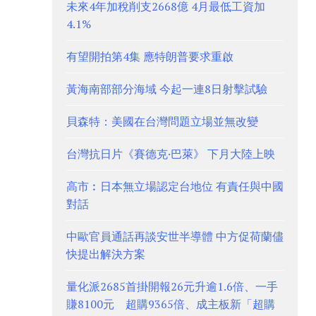
未來4年加稅削支2668億 4月最低工資加
4.1%
有望開拍第4集 應特朗普要求重啟
黃海南部部分海域 今起一連8日射擊試驗
貝森特：美國在台灣問題立場並無改變
台灣抗日片《賽德克·巴萊》 下月大陸上映
高市︰日本無立場認定台地位 有責任與中國
對話
中歐官員通話再談安世半導體 中方促荷蘭儘
快提出解決方案
量化派2685首掛開報26元升逾1.6倍、一手
賺8100元 超購9365倍、成主板新「超購