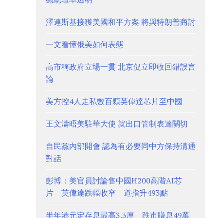
澤連斯基接獲美國和平方案 將與特朗普商討
一文看懂俄美如何表態
高市稱政府立場一貫 北京促立即收回錯誤言
論
美方控4人走私數百顆英偉達芯片至中國
王文濤晤美駐華大使 就出口管制表達關切
自民黨內部開會 認為有必要同中方保持溝通
對話
彭博：美官員討論售中國H200高階AI芯
片 英偉達跌幅收窄 道指升493點
半年港元定存息最高3.3厘 跌市賺息49萬