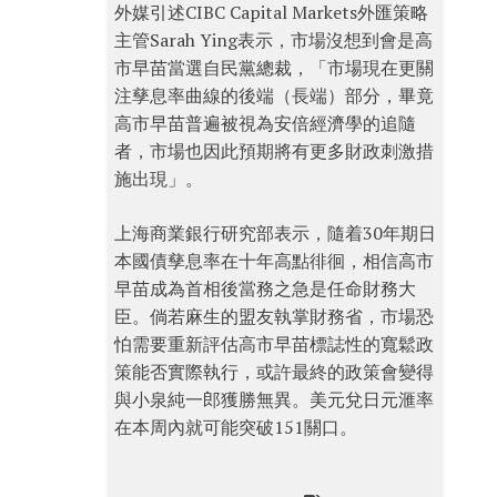
外媒引述CIBC Capital Markets外匯策略
主管Sarah Ying表示，市場沒想到會是高
市早苗當選自民黨總裁，「市場現在更關
注孳息率曲線的後端（長端）部分，畢竟
高市早苗普遍被視為安倍經濟學的追隨
者，市場也因此預期將有更多財政刺激措
施出現」。
上海商業銀行研究部表示，隨着30年期日
本國債孳息率在十年高點徘徊，相信高市
早苗成為首相後當務之急是任命財務大
臣。倘若麻生的盟友執掌財務省，市場恐
怕需要重新評估高市早苗標誌性的寬鬆政
策能否實際執行，或許最終的政策會變得
與小泉純一郎獲勝無異。美元兌日元滙率
在本周內就可能突破151關口。