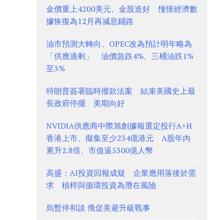
金價重上4200美元、金股造好 憧憬經濟數
據恢復為12月再減息鋪路
油市預測大轉向、OPEC改為預計明年略為
「供應過剩」 油價急跌4%、三桶油跌1%
至3%
特朗普簽署臨時撥款法案 結束美國史上最
長政府停擺 美期向好
NVIDIA供應商中際旭創據報選定投行A+H
香港上市、擬集至少234億港元 A股年內
累升2.8倍、市值逼5300億人幣
高盛：AI投資回報成疑 企業應用落後於需
求 槓桿與循環投資為潛在風險
烏暫停和談 俄促美避升級戰事