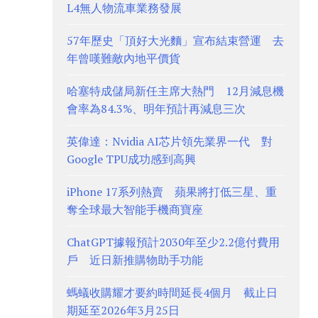
L4無人物流車業務發展
57年歷史「頂好大光麵」宣布結束營運 去
年曾嘆難敵內地平價貨
哈塞特成儲局新任主席大熱門 12月減息機
會率為84.3%、明年預計再減息三次
英偉達：Nvidia AI芯片領先業界一代 對
Google TPU成功感到高興
iPhone 17系列熱賣 蘋果將打低三星、重
奪全球最大智能手機商寶座
ChatGPT據報預計2030年至少2.2億付費用
戶 近日新推購物助手功能
螞蟻收購耀才要約時間延長4個月 截止日
期延至2026年3月25日