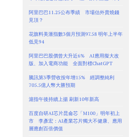
阿里巴巴11.25公布季績 市場估外賣燒錢
見頂？
花旗料美滙指數3個月預測97.58 明年上半年
低見94
阿里巴巴股價曾大升近6% AI應用擬大改
版、加入電商功能 全面對標ChatGPT
騰訊第3季營收按年增15% 經調整純利
705.5億人幣大勝預期
滬指午後持續上揚 刷新10年新高
百度自研AI芯片昆侖芯「M100」明年初上
市 李彥宏：AI產業芯片獨大不健康、應用
層應創百倍價值