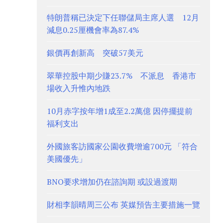
特朗普稱已決定下任聯儲局主席人選 12月
減息0.25厘機會率為87.4%
銀價再創新高 突破57美元
翠華控股中期少賺23.7% 不派息 香港市
場收入升惟內地跌
10月赤字按年增1成至2.2萬億 因停擺提前
福利支出
外國旅客訪國家公園收費增逾700元 「符合
美國優先」
BNO要求增加仍在諮詢期 或設過渡期
財相李韻晴周三公布 英媒預告主要措施一覽