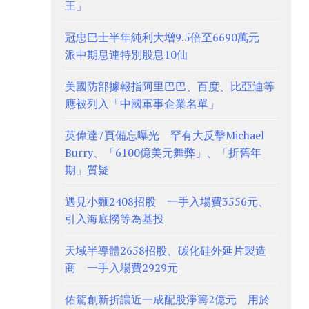
王」
冠忠巴士半年純利大增9.5倍至6690萬元
派中期息連特別股息10仙
美國防部據報指阿里巴巴、百度、比亞迪等
應被列入「中國軍事企業名單」
英偉達7頁備忘曝光 罕有大反擊Michael
Burry、「6100億美元舞弊」、「折舊年
期」質疑
遇見小麵2408招股 一手入場費3556元、
引入海底撈等為基投
天域半導體2658招股、碳化硅外延片製造
商 一手入場費2929元
佑駕創新折讓近一成配股淨籌2億元 用於