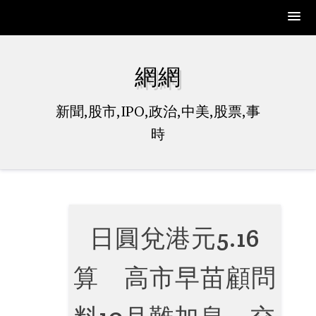
Skip
to
網網
content
新聞,股市,IPO,政治,中美,股票,事
時
日圓兌港元5.16
算 高市早苗顧問