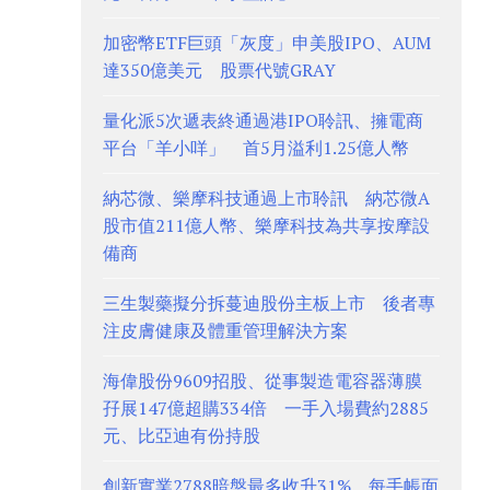
加密幣ETF巨頭「灰度」申美股IPO、AUM
達350億美元 股票代號GRAY
量化派5次遞表終通過港IPO聆訊、擁電商
平台「羊小咩」 首5月溢利1.25億人幣
納芯微、樂摩科技通過上市聆訊 納芯微A
股市值211億人幣、樂摩科技為共享按摩設
備商
三生製藥擬分拆蔓迪股份主板上市 後者專
注皮膚健康及體重管理解決方案
海偉股份9609招股、從事製造電容器薄膜
孖展147億超購334倍 一手入場費約2885
元、比亞迪有份持股
創新實業2788暗盤最多收升31%、每手帳面