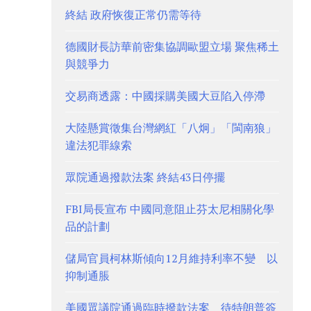
終結 政府恢復正常仍需等待
德國財長訪華前密集協調歐盟立場 聚焦稀土
與競爭力
交易商透露：中國採購美國大豆陷入停滯
大陸懸賞徵集台灣網紅「八炯」「閩南狼」
違法犯罪線索
眾院通過撥款法案 終結43日停擺
FBI局長宣布 中國同意阻止芬太尼相關化學
品的計劃
儲局官員柯林斯傾向12月維持利率不變 以
抑制通脹
美國眾議院通過臨時撥款法案 待特朗普簽