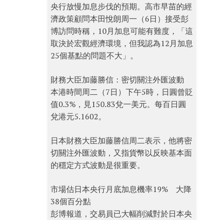
央行放慢加息步伐的預期。高市早苗的經
濟政策顧問本田悅朗周一（6日）接受彭
博訪問時稱，10月加息可能有難度，「這
取決於宏觀經濟環境，但我認為12月加息
25個基點的問題不大」。
財務大臣加藤勝信：密切關注外匯波動
本港時間周二（7日）下午5時，日圓曾貶
值0.3%，見150.83兌一美元。每百日圓
兌港元5.1602。
日本財務大臣加藤勝信周二表示，他將密
切關注外匯波動，又指貨幣以反映基本面
的穩定方式波動是很重要。
市場估日本央行月底加息機率19% 大降
38個百分點
彭博報道，交易員已大幅削減對於日本央