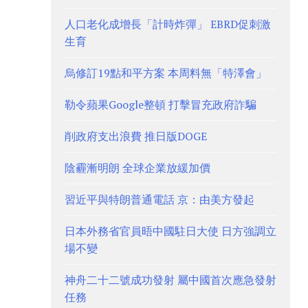
人口老化成增長「計時炸彈」 EBRD促刺激
生育
烏修訂19點和平方案 本周料無「特澤會」
勒令蘋果Google整頓 打擊冒充政府詐騙
削政府支出浪費 推日版DOGE
陰霾漸明朗 全球企業放緩加價
習近平與特朗普通電話 京：由美方發起
日本外務省官員晤中國駐日大使 日方強調立
場不變
神舟二十二號成功發射 屬中國首次應急發射
任務