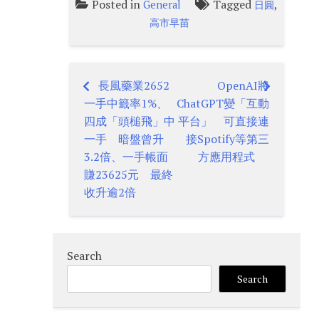
Posted in
Tagged
,
General
日圓
高市早苗
長風藥業2652
OpenAI將
Post
一手中籤率1%、
ChatGPT變「互動
navigation
四成「頭槌飛」中
平台」 可直接連
一手 暗盤曾升
接Spotify等第三
3.2倍、一手帳面
方應用程式
賺23625元 最終
收升逾2倍
Search
Search