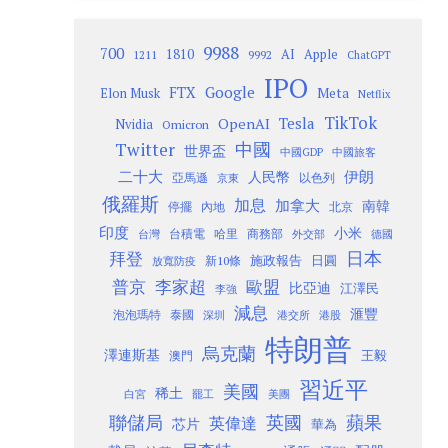
9988
700
1810
AI
Apple
1211
9992
ChatGPT
IPO
Google
FTX
Meta
Elon Musk
Netflix
TikTok
Tesla
OpenAI
Nvidia
Omicron
Twitter
中國
世界盃
中國GDP
中國旅客
二十大
伊朗
人民幣
以色列
亞馬遜
京東
俄羅斯
加息
加拿大
南韓
內地
停擺
北京
印度
小米
台灣
台積電
哈里
商務部
外交部
德國
日本
拜登
施政報告
日圓
新10條
放寬防疫
歐盟
普京
李家超
比亞迪
江澤民
李強
減息
滙豐
泡泡瑪特
泰國
深圳
港股
港交所
特朗普
烏克蘭
澤連斯基
澳門
王毅
習近平
美國
稀土
白宮
罷工
美團
聯儲局
蘋果
英國
英偉達
芯片
華為