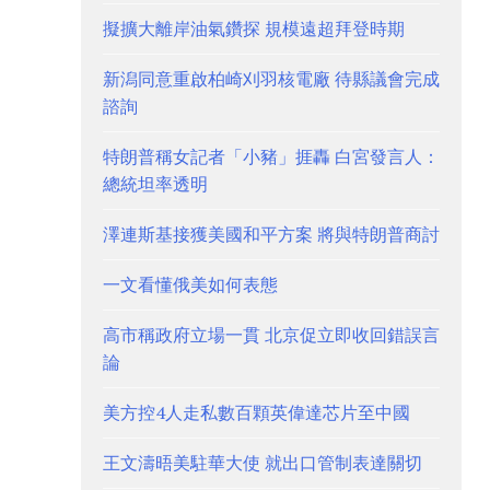
擬擴大離岸油氣鑽探 規模遠超拜登時期
新潟同意重啟柏崎刈羽核電廠 待縣議會完成
諮詢
特朗普稱女記者「小豬」捱轟 白宮發言人：
總統坦率透明
澤連斯基接獲美國和平方案 將與特朗普商討
一文看懂俄美如何表態
高市稱政府立場一貫 北京促立即收回錯誤言
論
美方控4人走私數百顆英偉達芯片至中國
王文濤晤美駐華大使 就出口管制表達關切