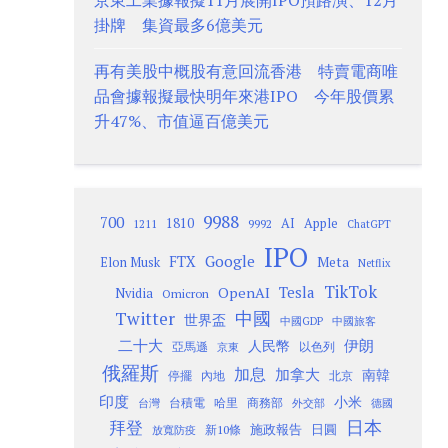
京東工業據報擬11月展開IPO預路演、12月
掛牌 集資最多6億美元
再有美股中概股有意回流香港 特賣電商唯
品會據報擬最快明年來港IPO 今年股價累
升47%、市值逼百億美元
9988
700
1810
AI
Apple
1211
9992
ChatGPT
IPO
Google
FTX
Meta
Elon Musk
Netflix
TikTok
Tesla
OpenAI
Nvidia
Omicron
Twitter
中國
世界盃
中國GDP
中國旅客
二十大
伊朗
人民幣
以色列
亞馬遜
京東
俄羅斯
加息
加拿大
南韓
內地
停擺
北京
印度
小米
台灣
台積電
哈里
商務部
外交部
德國
日本
拜登
施政報告
日圓
新10條
放寬防疫