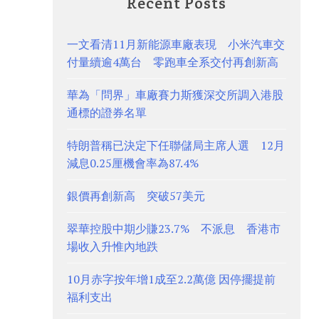
Recent Posts
一文看清11月新能源車廠表現 小米汽車交
付量續逾4萬台 零跑車全系交付再創新高
華為「問界」車廠賽力斯獲深交所調入港股
通標的證券名單
特朗普稱已決定下任聯儲局主席人選 12月
減息0.25厘機會率為87.4%
銀價再創新高 突破57美元
翠華控股中期少賺23.7% 不派息 香港市
場收入升惟內地跌
10月赤字按年增1成至2.2萬億 因停擺提前
福利支出