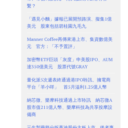
繫？
「遇見小麵」據報已展開預路演、擬集1億
美元 股東包括碧桂園九毛九
Manner Coffee再傳來港上市、集資數億美
元 官方：「不予置評」
加密幣ETF巨頭「灰度」申美股IPO、AUM
達350億美元 股票代號GRAY
量化派5次遞表終通過港IPO聆訊、擁電商
平台「羊小咩」 首5月溢利1.25億人幣
納芯微、樂摩科技通過上市聆訊 納芯微A
股市值211億人幣、樂摩科技為共享按摩設
備商
三生製藥擬分拆蔓迪股份主板上市 後者專