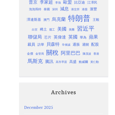
歐盟
普京
李家超
比亞迪
江澤民
李強
減息
滙豐
泡泡瑪特
泰國
深圳
港股
港交所
特朗普
烏克蘭
澤連斯基
澳門
王毅
習近平
美國
稀土
白宮
罷工
美團
聯儲局
蘋果
英國
英偉達
芯片
華為
貝森特
裁員
配股
通脹
訪華
通關
辛偉誠
關稅
阿里巴巴
金價
金管局
香港
陳茂波
馬斯克
騰訊
高盛
高市早苗
鮑威爾
黃仁勳
Archives
December 2025