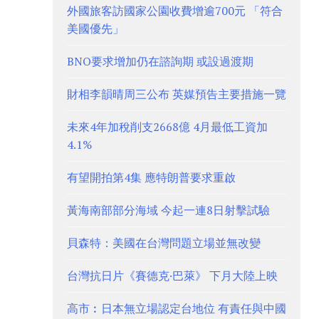
外國旅客訪國家公園收費增逾700元 「符合
美國優先」
BNO要求增加仍在諮詢期 或設過渡期
財相李韻晴周三公布 英媒預告主要措施一覽
未來4年加稅削支2668億 4月最低工資加
4.1%
有望開拍第4集 應特朗普要求重啟
黃海南部部分海域 今起一連8日射擊試驗
貝森特：美國在台灣問題立場並無改變
台灣抗日片《賽德克·巴萊》 下月大陸上映
高市︰日本無立場認定台地位 有責任與中國