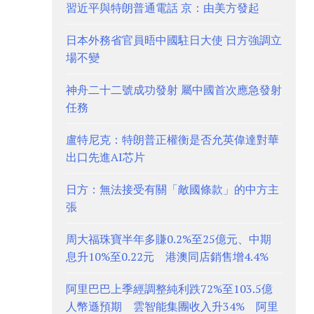
習近平與特朗普通電話 京：由美方發起
日本外務省官員晤中國駐日大使 日方強調立
場不變
神舟二十二號成功發射 屬中國首次應急發射
任務
盧特尼克：特朗普正權衡是否允英偉達對華
出口先進AI芯片
日方：無法接受有關「敵國條款」的中方主
張
周大福珠寶半年多賺0.2%至25億元、中期
息升10%至0.22元 港澳同店銷售增4.4%
阿里巴巴上季經調整純利跌72%至103.5億
人幣遜預期 雲智能集團收入升34% 阿里