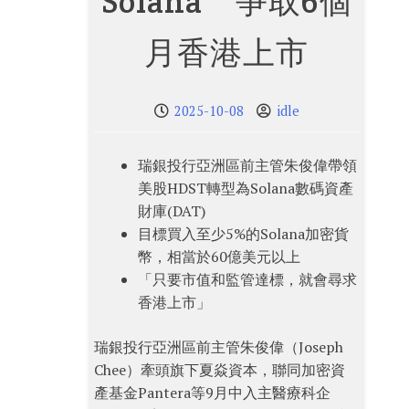
Solana 爭取6個
月香港上市
2025-10-08
idle
瑞銀投行亞洲區前主管朱俊偉帶領
美股HDST轉型為Solana數碼資產
財庫(DAT)
目標買入至少5%的Solana加密貨
幣，相當於60億美元以上
「只要市值和監管達標，就會尋求
香港上市」
瑞銀投行亞洲區前主管朱俊偉（Joseph
Chee）牽頭旗下夏焱資本，聯同加密資
產基金Pantera等9月中入主醫療科企