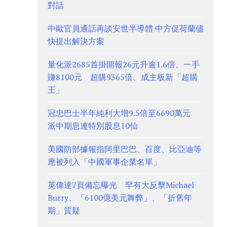
對話
中歐官員通話再談安世半導體 中方促荷蘭儘
快提出解決方案
量化派2685首掛開報26元升逾1.6倍、一手
賺8100元 超購9365倍、成主板新「超購
王」
冠忠巴士半年純利大增9.5倍至6690萬元
派中期息連特別股息10仙
美國防部據報指阿里巴巴、百度、比亞迪等
應被列入「中國軍事企業名單」
英偉達7頁備忘曝光 罕有大反擊Michael
Burry、「6100億美元舞弊」、「折舊年
期」質疑