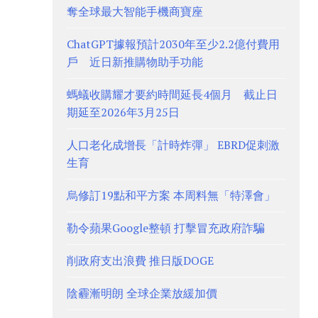
奪全球最大智能手機商寶座
ChatGPT據報預計2030年至少2.2億付費用
戶 近日新推購物助手功能
螞蟻收購耀才要約時間延長4個月 截止日
期延至2026年3月25日
人口老化成增長「計時炸彈」 EBRD促刺激
生育
烏修訂19點和平方案 本周料無「特澤會」
勒令蘋果Google整頓 打擊冒充政府詐騙
削政府支出浪費 推日版DOGE
陰霾漸明朗 全球企業放緩加價