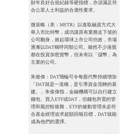
財年良好合規紀錄等硬指標，亦須滿足符
合公眾人士利益的合適性要求。
微策略（美：MSTR）以進取融資方式大
舉入市比特幣，成功讓原有業務走下坡的
公司翻身，掀起環球上市公司仿效，市場
逐漸以DAT稱呼同類公司。雖然不少港股
都在投資加密貨幣，但未有以「儲幣」為
主業的公司。
朱俊偉：DAT飛輪可令每股代幣持續增加
「DAT就是一道橋，是引導資金流轉的基
建。」朱俊偉指，金融機構可以自行建立
錢包、買入ETF或DAT，但錢包所需的管
理和風控較複雜，ETF的被動管理未必符
合基金經理追求超額回報目標，DAT就能
成為他們的選擇。