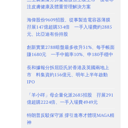
注皮膚健康及體重管理解決方案
海偉股份9609招股、從事製造電容器薄膜
孖展147億超購334倍 一手入場費約2885
元、比亞迪有份持股
創新實業2788暗盤最多收升31%、每手帳面
賺1680元 一手中籤率10%、申180手穩中
長和據報分拆屈臣氏於香港及英國兩地上
市 料集資約156億元、明年上半年啟動
IPO
「羊小咩」母企量化派2685招股 孖展291
億超購2224倍、一手入場費4949元
特朗普反駁保守派 撐引進專才體現MAGA精
神