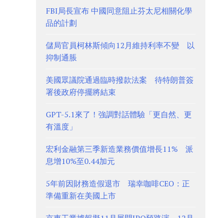
FBI局長宣布 中國同意阻止芬太尼相關化學
品的計劃
儲局官員柯林斯傾向12月維持利率不變 以
抑制通脹
美國眾議院通過臨時撥款法案 待特朗普簽
署後政府停擺將結束
GPT-5.1來了！強調對話體驗「更自然、更
有溫度」
宏利金融第三季新造業務價值增長11% 派
息增10%至0.44加元
5年前因財務造假退市 瑞幸咖啡CEO：正
準備重新在美國上市