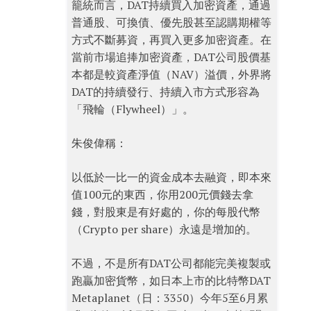
籠統而言，DAT持續買入加密資產，通過
普通股、可換債、優先股甚至認購期權等
方式不斷募資，再買入更多加密資產。在
當前市場追捧加密資產，DAT公司股價基
本都是較資產淨值（NAV）溢價，外界將
DAT的持續發行、持續入市方式形容為
「飛輪（Flywheel）」。
朱俊偉稱：
以低於一比一的資金成本去融資，即本來
值100元的東西，你用200元價錢去拿
錢，對股東是有好處的，你的每股代幣
（Crypto per share）永遠是增加的。
不過，不是所有DAT公司都能完美複製或
跑贏加密貨幣，如日本上市的比特幣DAT
Metaplanet（日：3350）今年5至6月累