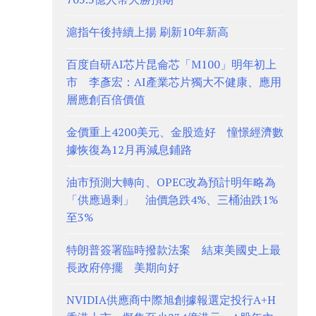
滬指午後持續上揚 刷新10年新高
百度自研AI芯片昆侖芯「M100」明年初上
市 李彥宏：AI產業芯片獨大不健康、應用
層應創百倍價值
金價重上4200美元、金股造好 憧憬經濟數
據恢復為12月再減息鋪路
油市預測大轉向、OPEC改為預計明年略為
「供應過剩」 油價急跌4%、三桶油跌1%
至3%
特朗普簽署臨時撥款法案 結束美國史上最
長政府停擺 美期向好
NVIDIA供應商中際旭創據報選定投行A+H