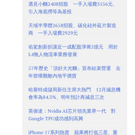
遇見小麵2408招股 一手入場費3556元、
引入海底撈等為基投
天域半導體2658招股、碳化硅外延片製造
商 一手入場費2929元
佑駕創新折讓近一成配股淨籌2億元 用於
L4無人物流車業務發展
57年歷史「頂好大光麵」宣布結束營運 去
年曾嘆難敵內地平價貨
哈塞特成儲局新任主席大熱門 12月減息機
會率為84.3%、明年預計再減息三次
英偉達：Nvidia AI芯片領先業界一代 對
Google TPU成功感到高興
iPhone 17系列熱賣 蘋果將打低三星、重