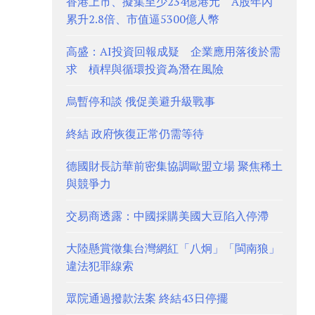
香港上市、擬集至少234億港元 A股年內
累升2.8倍、市值逼5300億人幣
高盛：AI投資回報成疑 企業應用落後於需
求 槓桿與循環投資為潛在風險
烏暫停和談 俄促美避升級戰事
終結 政府恢復正常仍需等待
德國財長訪華前密集協調歐盟立場 聚焦稀土
與競爭力
交易商透露：中國採購美國大豆陷入停滯
大陸懸賞徵集台灣網紅「八炯」「閩南狼」
違法犯罪線索
眾院通過撥款法案 終結43日停擺