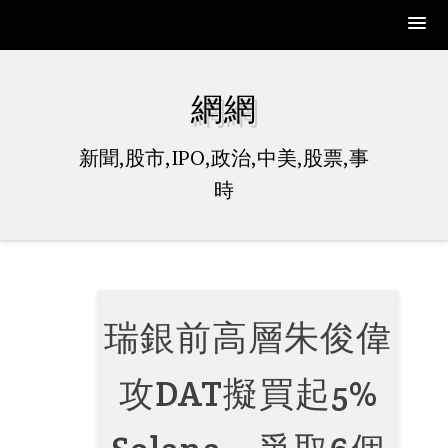
Skip
to
網網
content
新聞,股市,IPO,政治,中美,股票,事
時
瑞銀前高層朱俊偉
攻DAT擬買起5%