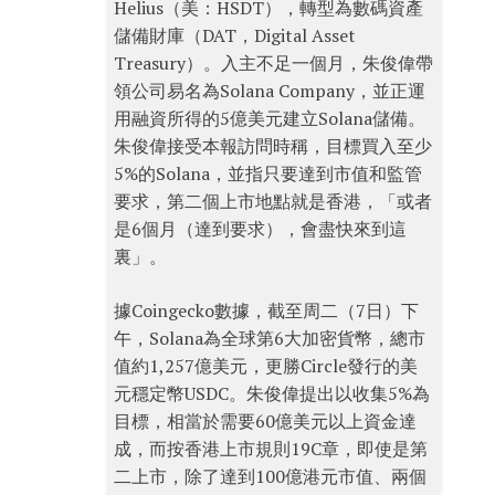
Helius（美：HSDT），轉型為數碼資產
儲備財庫（DAT，Digital Asset
Treasury）。入主不足一個月，朱俊偉帶
領公司易名為Solana Company，並正運
用融資所得的5億美元建立Solana儲備。
朱俊偉接受本報訪問時稱，目標買入至少
5%的Solana，並指只要達到市值和監管
要求，第二個上市地點就是香港，「或者
是6個月（達到要求），會盡快來到這
裏」。
據Coingecko數據，截至周二（7日）下
午，Solana為全球第6大加密貨幣，總市
值約1,257億美元，更勝Circle發行的美
元穩定幣USDC。朱俊偉提出以收集5%為
目標，相當於需要60億美元以上資金達
成，而按香港上市規則19C章，即使是第
二上市，除了達到100億港元市值、兩個