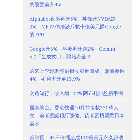
美股盤前升4%
Alphabet夜盤再升3%、英偉達NVDA跌
2% META傳洽談斥數十億美元購Google
的TPU
Google升6%、盤後再升逾2% Gemini
3.0「生成式UI」開始產金？
蔚來上季經調整虧損收窄近四成、盤前彈逾
4% 毛利率升至13.9%
文遠知行：收入增144% 阿布扎比盈虧平衡
國泰航空、香港快運10月共接載320萬人
次 前者聖誕預訂強健、後者密切留意日本
需求
美財長：43日停擺造成110億美元永久經濟