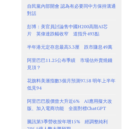
自民黨內部開會 認為有必要同中方保持溝通
對話
彭博：美官員討論售中國H200高階AI芯
片 英偉達跌幅收窄 道指升493點
半年港元定存息最高3.3厘 跌市賺息49萬
阿里巴巴11.25公布季績 市場估外賣燒錢
見頂？
花旗料美滙指數3個月預測97.58 明年上半年
低見94
阿里巴巴股價曾大升近6% AI應用擬大改
版、加入電商功能 全面對標ChatGPT
騰訊第3季營收按年增15% 經調整純利
705.5億人幣大勝預期