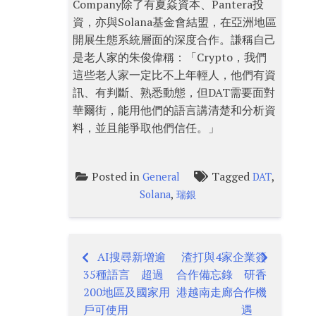
Company除了有夏焱資本、Pantera投
資，亦與Solana基金會結盟，在亞洲地區
開展生態系統層面的深度合作。謙稱自己
是老人家的朱俊偉稱：「Crypto，我們
這些老人家一定比不上年輕人，他們有資
訊、有判斷、熟悉動態，但DAT需要面對
華爾街，能用他們的語言講清楚和分析資
料，並且能爭取他們信任。」
Posted in
Tagged
,
General
DAT
,
Solana
瑞銀
AI搜尋新增逾
渣打與4家企業簽
Post
35種語言 超過
合作備忘錄 研香
navigation
200地區及國家用
港越南走廊合作機
戶可使用
遇