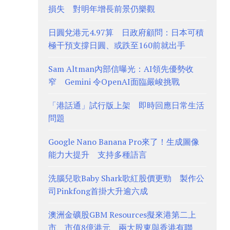
損失 對明年增長前景仍樂觀
日圓兌港元4.97算 日政府顧問：日本可積
極干預支撐日圓、或跌至160前就出手
Sam Altman內部信曝光：AI領先優勢收
窄 Gemini 令OpenAI面臨嚴峻挑戰
「港話通」試行版上架 即時回應日常生活
問題
Google Nano Banana Pro來了！生成圖像
能力大提升 支持多種語言
洗腦兒歌Baby Shark歌紅股價更勁 製作公
司Pinkfong首掛大升逾六成
澳洲金礦股GBM Resources擬來港第二上
市、市值8億港元 兩大股東與香港有聯