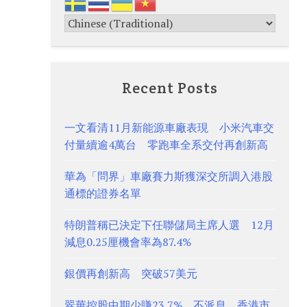
Recent Posts
一文看清11月新能源車廠表現 小米汽車交
付量續逾4萬台 零跑車全系交付再創新高
華為「問界」車廠賽力斯獲深交所調入港股
通標的證券名單
特朗普稱已決定下任聯儲局主席人選 12月
減息0.25厘機會率為87.4%
銀價再創新高 突破57美元
翠華控股中期少賺23.7% 不派息 香港市