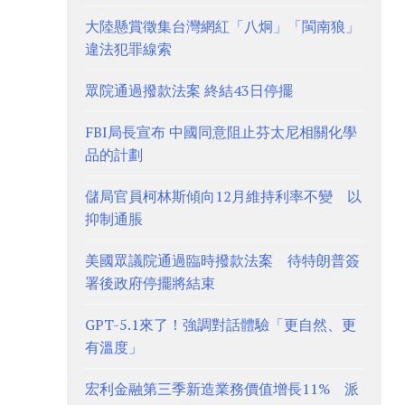
大陸懸賞徵集台灣網紅「八炯」「閩南狼」
違法犯罪線索
眾院通過撥款法案 終結43日停擺
FBI局長宣布 中國同意阻止芬太尼相關化學
品的計劃
儲局官員柯林斯傾向12月維持利率不變 以
抑制通脹
美國眾議院通過臨時撥款法案 待特朗普簽
署後政府停擺將結束
GPT-5.1來了！強調對話體驗「更自然、更
有溫度」
宏利金融第三季新造業務價值增長11% 派