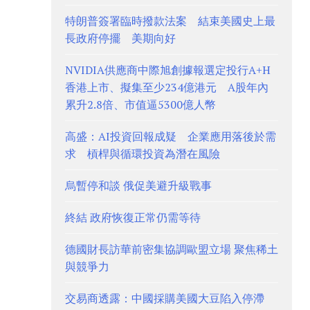
特朗普簽署臨時撥款法案 結束美國史上最
長政府停擺 美期向好
NVIDIA供應商中際旭創據報選定投行A+H
香港上市、擬集至少234億港元 A股年內
累升2.8倍、市值逼5300億人幣
高盛：AI投資回報成疑 企業應用落後於需
求 槓桿與循環投資為潛在風險
烏暫停和談 俄促美避升級戰事
終結 政府恢復正常仍需等待
德國財長訪華前密集協調歐盟立場 聚焦稀土
與競爭力
交易商透露：中國採購美國大豆陷入停滯