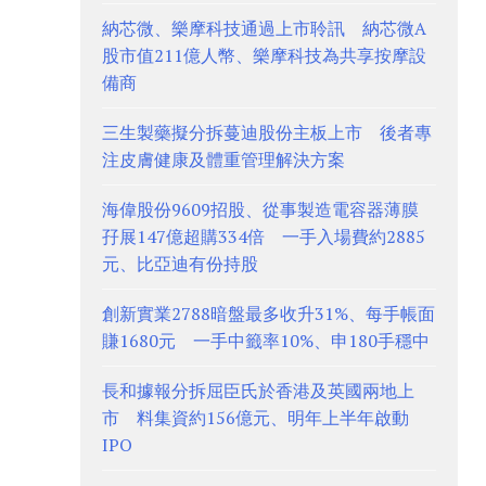
納芯微、樂摩科技通過上市聆訊 納芯微A
股市值211億人幣、樂摩科技為共享按摩設
備商
三生製藥擬分拆蔓迪股份主板上市 後者專
注皮膚健康及體重管理解決方案
海偉股份9609招股、從事製造電容器薄膜
孖展147億超購334倍 一手入場費約2885
元、比亞迪有份持股
創新實業2788暗盤最多收升31%、每手帳面
賺1680元 一手中籤率10%、申180手穩中
長和據報分拆屈臣氏於香港及英國兩地上
市 料集資約156億元、明年上半年啟動
IPO