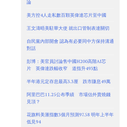
論
美方控4人走私數百顆英偉達芯片至中國
王文濤晤美駐華大使 就出口管制表達關切
自民黨內部開會 認為有必要同中方保持溝通
對話
彭博：美官員討論售中國H200高階AI芯
片 英偉達跌幅收窄 道指升493點
半年港元定存息最高3.3厘 跌市賺息49萬
阿里巴巴11.25公布季績 市場估外賣燒錢
見頂？
花旗料美滙指數3個月預測97.58 明年上半年
低見94