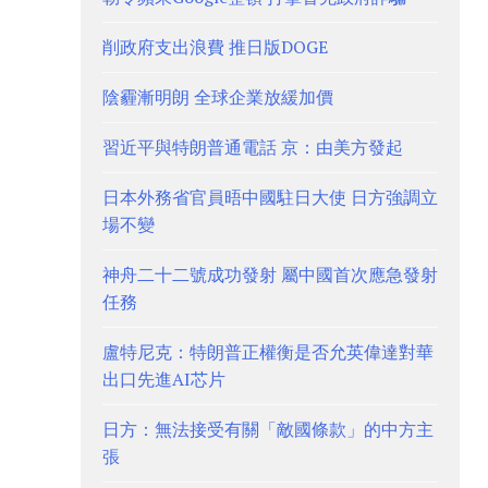
削政府支出浪費 推日版DOGE
陰霾漸明朗 全球企業放緩加價
習近平與特朗普通電話 京：由美方發起
日本外務省官員晤中國駐日大使 日方強調立
場不變
神舟二十二號成功發射 屬中國首次應急發射
任務
盧特尼克：特朗普正權衡是否允英偉達對華
出口先進AI芯片
日方：無法接受有關「敵國條款」的中方主
張