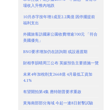
場收入升惟內地跌
10月赤字按年增1成至2.2萬億 因停擺提前
福利支出
外國旅客訪國家公園收費增逾700元 「符合
美國優先」
BNO要求增加仍在諮詢期 或設過渡期
財相李韻晴周三公布 英媒預告主要措施一覽
未來4年加稅削支2668億 4月最低工資加
4.1%
有望開拍第4集 應特朗普要求重啟
黃海南部部分海域 今起一連8日射擊試驗