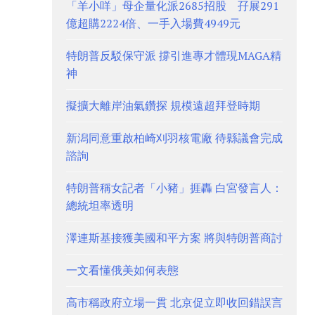
「羊小咩」母企量化派2685招股 孖展291
億超購2224倍、一手入場費4949元
特朗普反駁保守派 撐引進專才體現MAGA精
神
擬擴大離岸油氣鑽探 規模遠超拜登時期
新潟同意重啟柏崎刈羽核電廠 待縣議會完成
諮詢
特朗普稱女記者「小豬」捱轟 白宮發言人：
總統坦率透明
澤連斯基接獲美國和平方案 將與特朗普商討
一文看懂俄美如何表態
高市稱政府立場一貫 北京促立即收回錯誤言