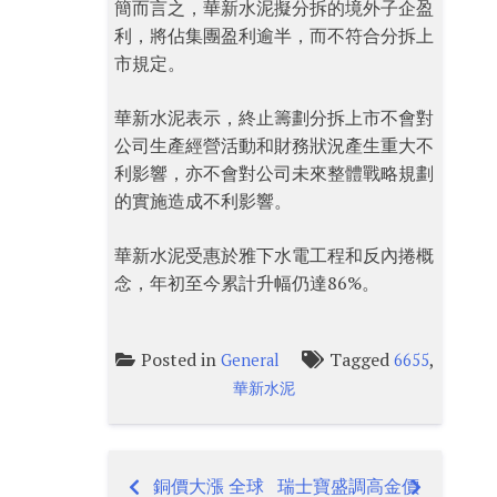
簡而言之，華新水泥擬分拆的境外子企盈
利，將佔集團盈利逾半，而不符合分拆上
市規定。
華新水泥表示，終止籌劃分拆上市不會對
公司生產經營活動和財務狀況產生重大不
利影響，亦不會對公司未來整體戰略規劃
的實施造成不利影響。
華新水泥受惠於雅下水電工程和反內捲概
念，年初至今累計升幅仍達86%。
Posted in
Tagged
,
General
6655
華新水泥
銅價大漲 全球
瑞士寶盛調高金價
Post