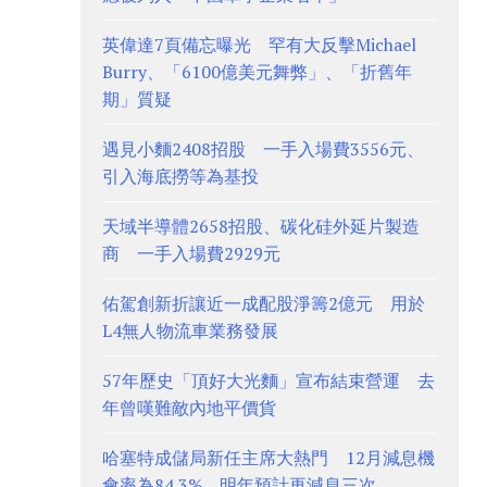
英偉達7頁備忘曝光 罕有大反擊Michael
Burry、「6100億美元舞弊」、「折舊年
期」質疑
遇見小麵2408招股 一手入場費3556元、
引入海底撈等為基投
天域半導體2658招股、碳化硅外延片製造
商 一手入場費2929元
佑駕創新折讓近一成配股淨籌2億元 用於
L4無人物流車業務發展
57年歷史「頂好大光麵」宣布結束營運 去
年曾嘆難敵內地平價貨
哈塞特成儲局新任主席大熱門 12月減息機
會率為84.3%、明年預計再減息三次