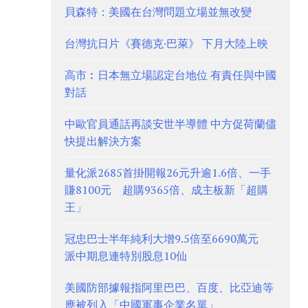
貝森特：美國在台灣問題立場並無改變
台灣抗日片《賽德克·巴萊》 下月大陸上映
高市︰日本無立場認定台地位 有責任與中國
對話
中歐官員通話再談安世半導體 中方促荷蘭儘
快提出解決方案
量化派2685首掛開報26元升逾1.6倍、一手
賺8100元 超購9365倍、成主板新「超購
王」
冠忠巴士半年純利大增9.5倍至6690萬元
派中期息連特別股息10仙
美國防部據報指阿里巴巴、百度、比亞迪等
應被列入「中國軍事企業名單」