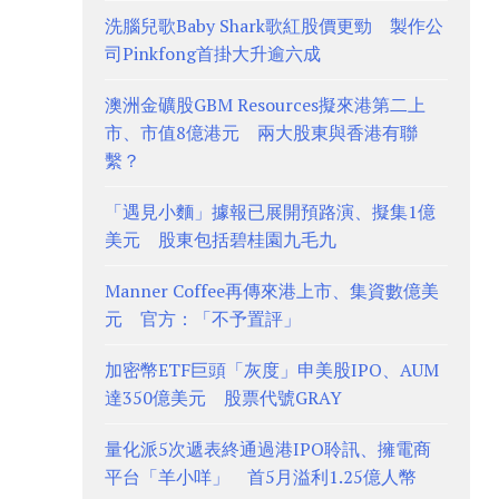
洗腦兒歌Baby Shark歌紅股價更勁 製作公
司Pinkfong首掛大升逾六成
澳洲金礦股GBM Resources擬來港第二上
市、市值8億港元 兩大股東與香港有聯
繫？
「遇見小麵」據報已展開預路演、擬集1億
美元 股東包括碧桂園九毛九
Manner Coffee再傳來港上市、集資數億美
元 官方：「不予置評」
加密幣ETF巨頭「灰度」申美股IPO、AUM
達350億美元 股票代號GRAY
量化派5次遞表終通過港IPO聆訊、擁電商
平台「羊小咩」 首5月溢利1.25億人幣