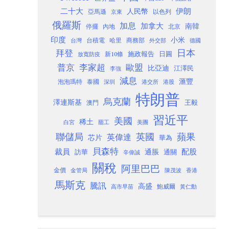
二十大
伊朗
人民幣
以色列
亞馬遜
京東
俄羅斯
加息
加拿大
南韓
內地
停擺
北京
印度
小米
台灣
台積電
哈里
商務部
外交部
德國
日本
拜登
施政報告
日圓
新10條
放寬防疫
歐盟
普京
李家超
比亞迪
江澤民
李強
減息
滙豐
泡泡瑪特
泰國
深圳
港股
港交所
特朗普
烏克蘭
澤連斯基
澳門
王毅
習近平
美國
稀土
白宮
罷工
美團
聯儲局
蘋果
英國
英偉達
芯片
華為
貝森特
裁員
配股
通脹
訪華
通關
辛偉誠
關稅
阿里巴巴
金價
金管局
香港
陳茂波
馬斯克
騰訊
高盛
高市早苗
鮑威爾
黃仁勳