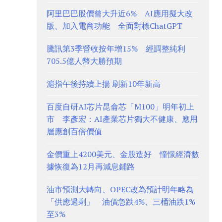
阿里巴巴股價曾大升近6% AI應用擬大改
版、加入電商功能 全面對標ChatGPT
騰訊第3季營收按年增15% 經調整純利
705.5億人幣大勝預期
滬指午後持續上揚 刷新10年新高
百度自研AI芯片昆侖芯「M100」明年初上
市 李彥宏：AI產業芯片獨大不健康、應用
層應創百倍價值
金價重上4200美元、金股造好 憧憬經濟數
據恢復為12月再減息鋪路
油市預測大轉向、OPEC改為預計明年略為
「供應過剩」 油價急跌4%、三桶油跌1%
至3%