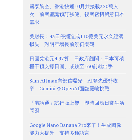
國泰航空、香港快運10月共接載320萬人
次 前者聖誕預訂強健、後者密切留意日本
需求
美財長：43日停擺造成110億美元永久經濟
損失 對明年增長前景仍樂觀
日圓兌港元4.97算 日政府顧問：日本可積
極干預支撐日圓、或跌至160前就出手
Sam Altman內部信曝光：AI領先優勢收
窄 Gemini 令OpenAI面臨嚴峻挑戰
「港話通」試行版上架 即時回應日常生活
問題
Google Nano Banana Pro來了！生成圖像
能力大提升 支持多種語言