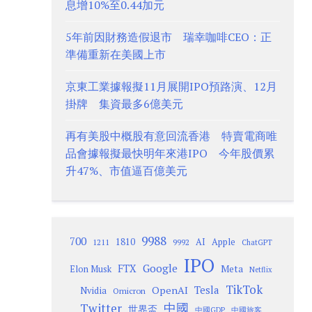
息增10%至0.44加元
5年前因財務造假退市 瑞幸咖啡CEO：正
準備重新在美國上市
京東工業據報擬11月展開IPO預路演、12月
掛牌 集資最多6億美元
再有美股中概股有意回流香港 特賣電商唯
品會據報擬最快明年來港IPO 今年股價累
升47%、市值逼百億美元
9988
700
1810
AI
Apple
1211
9992
ChatGPT
IPO
Google
FTX
Meta
Elon Musk
Netflix
TikTok
Tesla
OpenAI
Nvidia
Omicron
Twitter
中國
世界盃
中國GDP
中國旅客