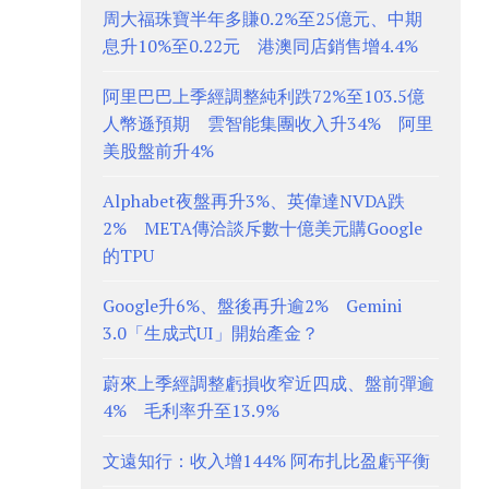
周大福珠寶半年多賺0.2%至25億元、中期
息升10%至0.22元 港澳同店銷售增4.4%
阿里巴巴上季經調整純利跌72%至103.5億
人幣遜預期 雲智能集團收入升34% 阿里
美股盤前升4%
Alphabet夜盤再升3%、英偉達NVDA跌
2% META傳洽談斥數十億美元購Google
的TPU
Google升6%、盤後再升逾2% Gemini
3.0「生成式UI」開始產金？
蔚來上季經調整虧損收窄近四成、盤前彈逾
4% 毛利率升至13.9%
文遠知行：收入增144% 阿布扎比盈虧平衡