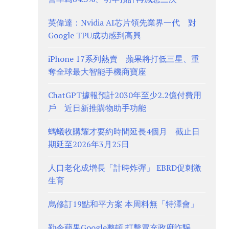
英偉達：Nvidia AI芯片領先業界一代 對
Google TPU成功感到高興
iPhone 17系列熱賣 蘋果將打低三星、重
奪全球最大智能手機商寶座
ChatGPT據報預計2030年至少2.2億付費用
戶 近日新推購物助手功能
螞蟻收購耀才要約時間延長4個月 截止日
期延至2026年3月25日
人口老化成增長「計時炸彈」 EBRD促刺激
生育
烏修訂19點和平方案 本周料無「特澤會」
勒令蘋果Google整頓 打擊冒充政府詐騙