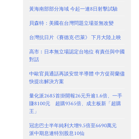
黃海南部部分海域 今起一連8日射擊試驗
貝森特：美國在台灣問題立場並無改變
台灣抗日片《賽德克·巴萊》 下月大陸上映
高市︰日本無立場認定台地位 有責任與中國
對話
中歐官員通話再談安世半導體 中方促荷蘭儘
快提出解決方案
量化派2685首掛開報26元升逾1.6倍、一手
賺8100元 超購9365倍、成主板新「超購
王」
冠忠巴士半年純利大增9.5倍至6690萬元
派中期息連特別股息10仙