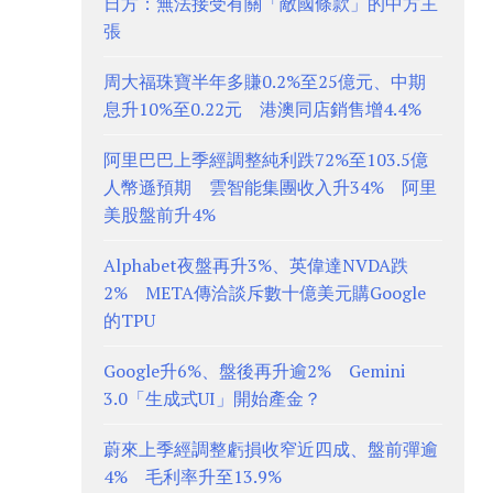
日方：無法接受有關「敵國條款」的中方主
張
周大福珠寶半年多賺0.2%至25億元、中期
息升10%至0.22元 港澳同店銷售增4.4%
阿里巴巴上季經調整純利跌72%至103.5億
人幣遜預期 雲智能集團收入升34% 阿里
美股盤前升4%
Alphabet夜盤再升3%、英偉達NVDA跌
2% META傳洽談斥數十億美元購Google
的TPU
Google升6%、盤後再升逾2% Gemini
3.0「生成式UI」開始產金？
蔚來上季經調整虧損收窄近四成、盤前彈逾
4% 毛利率升至13.9%