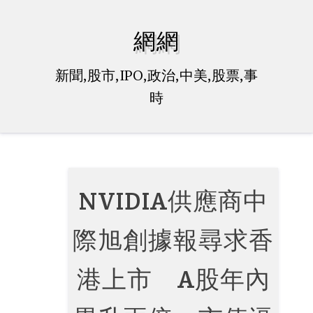
Skip
to
網網
content
新聞,股市,IPO,政治,中美,股票,事
時
NVIDIA供應商中
際旭創據報尋求香
港上市 A股年內