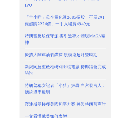
IPO
「羊小咩」母企量化派2685招股 孖展291
億超購2224倍、一手入場費4949元
特朗普反駁保守派 撐引進專才體現MAGA精
神
擬擴大離岸油氣鑽探 規模遠超拜登時期
新潟同意重啟柏崎刈羽核電廠 待縣議會完成
諮詢
特朗普稱女記者「小豬」捱轟 白宮發言人：
總統坦率透明
澤連斯基接獲美國和平方案 將與特朗普商討
一文看懂俄美如何表態