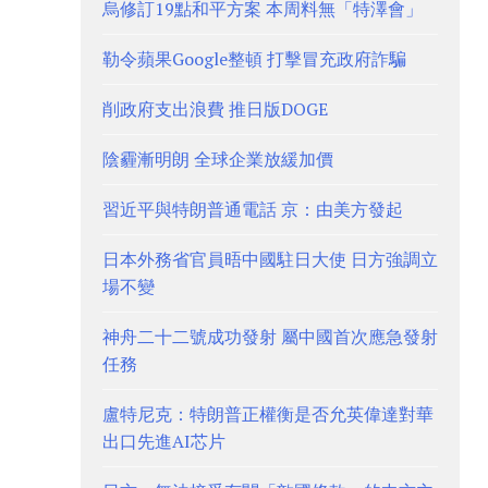
烏修訂19點和平方案 本周料無「特澤會」
勒令蘋果Google整頓 打擊冒充政府詐騙
削政府支出浪費 推日版DOGE
陰霾漸明朗 全球企業放緩加價
習近平與特朗普通電話 京：由美方發起
日本外務省官員晤中國駐日大使 日方強調立
場不變
神舟二十二號成功發射 屬中國首次應急發射
任務
盧特尼克：特朗普正權衡是否允英偉達對華
出口先進AI芯片