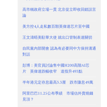
高市稱政府立場一貫 北京促立即收回錯誤言
論
美方控4人走私數百顆英偉達芯片至中國
王文濤晤美駐華大使 就出口管制表達關切
自民黨內部開會 認為有必要同中方保持溝通
對話
彭博：美官員討論售中國H200高階AI芯
片 英偉達跌幅收窄 道指升493點
半年港元定存息最高3.3厘 跌市賺息49萬
阿里巴巴11.25公布季績 市場估外賣燒錢
見頂？