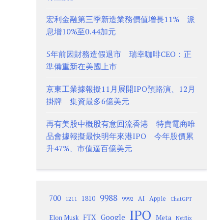
宏利金融第三季新造業務價值增長11% 派
息增10%至0.44加元
5年前因財務造假退市 瑞幸咖啡CEO：正
準備重新在美國上市
京東工業據報擬11月展開IPO預路演、12月
掛牌 集資最多6億美元
再有美股中概股有意回流香港 特賣電商唯
品會據報擬最快明年來港IPO 今年股價累
升47%、市值逼百億美元
9988
700
1810
AI
Apple
1211
9992
ChatGPT
IPO
Google
FTX
Meta
Elon Musk
Netflix