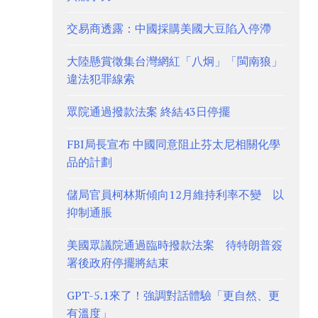
交易商透露：中國採購美國大豆陷入停滯
大陸懸賞徵集台灣網紅「八炯」「閩南狼」
違法犯罪線索
眾院通過撥款法案 終結43日停擺
FBI局長宣布 中國同意阻止芬太尼相關化學
品的計劃
儲局官員柯林斯傾向12月維持利率不變 以
抑制通脹
美國眾議院通過臨時撥款法案 待特朗普簽
署後政府停擺將結束
GPT-5.1來了！強調對話體驗「更自然、更
有溫度」