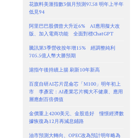
花旗料美滙指數3個月預測97.58 明年上半年
低見94
阿里巴巴股價曾大升近6% AI應用擬大改
版、加入電商功能 全面對標ChatGPT
騰訊第3季營收按年增15% 經調整純利
705.5億人幣大勝預期
滬指午後持續上揚 刷新10年新高
百度自研AI芯片昆侖芯「M100」明年初上
市 李彥宏：AI產業芯片獨大不健康、應用
層應創百倍價值
金價重上4200美元、金股造好 憧憬經濟數
據恢復為12月再減息鋪路
油市預測大轉向、OPEC改為預計明年略為