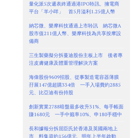
量化派5次遞表終通過港IPO聆訊、擁電商
平台「羊小咩」 首5月溢利1.25億人幣
納芯微、樂摩科技通過上市聆訊 納芯微A
股市值211億人幣、樂摩科技為共享按摩設
備商
三生製藥擬分拆蔓迪股份主板上市 後者專
注皮膚健康及體重管理解決方案
海偉股份9609招股、從事製造電容器薄膜
孖展147億超購334倍 一手入場費約2885
元、比亞迪有份持股
創新實業2788暗盤最多收升31%、每手帳面
賺1680元 一手中籤率10%、申180手穩中
長和據報分拆屈臣氏於香港及英國兩地上
市 料集資約156億元、明年上半年啟動