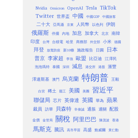
TikTok
Tesla
OpenAI
Nvidia
Omicron
Twitter
中國
世界盃
中國GDP
中國旅客
二十大
伊朗
人民幣
以色列
亞馬遜
京東
俄羅斯
加息
加拿大
南韓
內地
停擺
北京
印度
小米
台灣
台積電
哈里
商務部
外交部
德國
日本
拜登
施政報告
日圓
新10條
放寬防疫
歐盟
普京
李家超
比亞迪
江澤民
李強
減息
滙豐
泡泡瑪特
泰國
深圳
港股
港交所
特朗普
烏克蘭
澤連斯基
澳門
王毅
習近平
美國
稀土
白宮
罷工
美團
聯儲局
蘋果
英國
英偉達
芯片
華為
貝森特
裁員
配股
通脹
訪華
通關
辛偉誠
關稅
阿里巴巴
金價
金管局
香港
陳茂波
馬斯克
騰訊
高盛
高市早苗
鮑威爾
黃仁勳