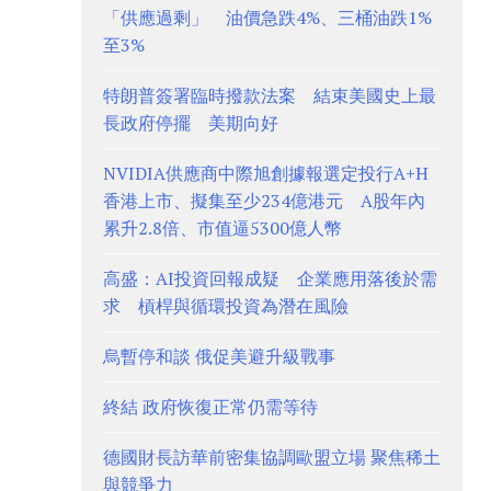
「供應過剩」 油價急跌4%、三桶油跌1%
至3%
特朗普簽署臨時撥款法案 結束美國史上最
長政府停擺 美期向好
NVIDIA供應商中際旭創據報選定投行A+H
香港上市、擬集至少234億港元 A股年內
累升2.8倍、市值逼5300億人幣
高盛：AI投資回報成疑 企業應用落後於需
求 槓桿與循環投資為潛在風險
烏暫停和談 俄促美避升級戰事
終結 政府恢復正常仍需等待
德國財長訪華前密集協調歐盟立場 聚焦稀土
與競爭力