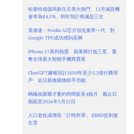
哈塞特成儲局新任主席大熱門 12月減息機
會率為84.3%、明年預計再減息三次
英偉達：Nvidia AI芯片領先業界一代 對
Google TPU成功感到高興
iPhone 17系列熱賣 蘋果將打低三星、重
奪全球最大智能手機商寶座
ChatGPT據報預計2030年至少2.2億付費用
戶 近日新推購物助手功能
螞蟻收購耀才要約時間延長4個月 截止日
期延至2026年3月25日
人口老化成增長「計時炸彈」 EBRD促刺激
生育