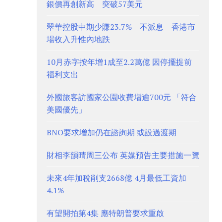
銀價再創新高 突破57美元
翠華控股中期少賺23.7% 不派息 香港市
場收入升惟內地跌
10月赤字按年增1成至2.2萬億 因停擺提前
福利支出
外國旅客訪國家公園收費增逾700元 「符合
美國優先」
BNO要求增加仍在諮詢期 或設過渡期
財相李韻晴周三公布 英媒預告主要措施一覽
未來4年加稅削支2668億 4月最低工資加
4.1%
有望開拍第4集 應特朗普要求重啟