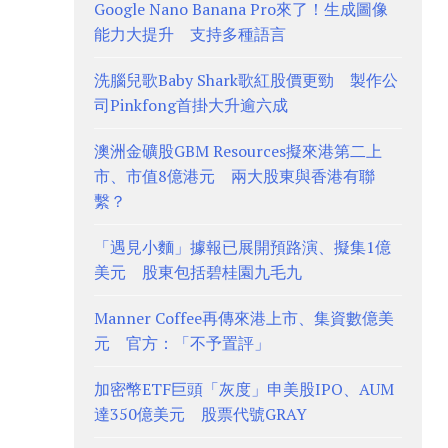
Google Nano Banana Pro來了！生成圖像
能力大提升 支持多種語言
洗腦兒歌Baby Shark歌紅股價更勁 製作公
司Pinkfong首掛大升逾六成
澳洲金礦股GBM Resources擬來港第二上
市、市值8億港元 兩大股東與香港有聯
繫？
「遇見小麵」據報已展開預路演、擬集1億
美元 股東包括碧桂園九毛九
Manner Coffee再傳來港上市、集資數億美
元 官方：「不予置評」
加密幣ETF巨頭「灰度」申美股IPO、AUM
達350億美元 股票代號GRAY