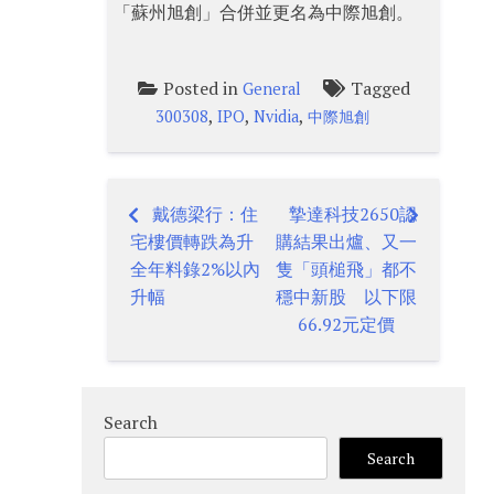
「蘇州旭創」合併並更名為中際旭創。
Posted in
Tagged
General
,
,
,
300308
IPO
Nvidia
中際旭創
戴德梁行：住
摯達科技2650認
Post
宅樓價轉跌為升
購結果出爐、又一
navigation
全年料錄2%以內
隻「頭槌飛」都不
升幅
穩中新股 以下限
66.92元定價
Search
Search