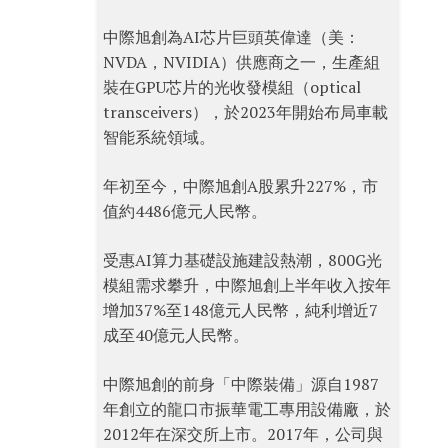
中際旭創為AI芯片巨頭英偉達（美：
NVDA，NVIDIA）供應商之一，生產組
裝在GPU芯片的光收發模組（optical
transceivers），於2023年開始布局車載
智能系統領域。
年初至今，中際旭創A股累升227%，市
值約4486億元人民幣。
受惠AI算力基礎設施建設熱潮，800G光
模組需求攀升，中際旭創上半年收入按年
增加37%至148億元人民幣，純利增近7
成至40億元人民幣。
中際旭創的前身「中際裝備」源自1987
年創立的龍口市振華電工專用設備廠，於
2012年在深交所上市。2017年，公司與