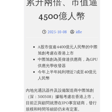
累升兩倍、市值逼
4500億人幣
2025-10-08
idle
A股市值逾4400億元人民幣的中際
旭創考慮在香港上市
中際旭創為英偉達供應商，為GPU
供應光學收發器
今年上半年純利增近7成至40億元
人民幣
內地光通訊器件及設備製造商中際旭創
（深：300308）據報考慮在香港上市，
目前正與顧問就潛在IPO事宜磋商，發行
規模和時間等細節仍未有定案。