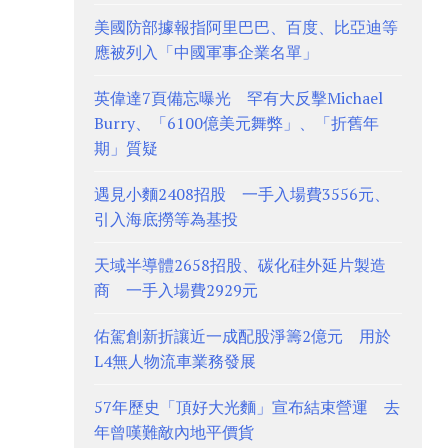
美國防部據報指阿里巴巴、百度、比亞迪等
應被列入「中國軍事企業名單」
英偉達7頁備忘曝光 罕有大反擊Michael
Burry、「6100億美元舞弊」、「折舊年
期」質疑
遇見小麵2408招股 一手入場費3556元、
引入海底撈等為基投
天域半導體2658招股、碳化硅外延片製造
商 一手入場費2929元
佑駕創新折讓近一成配股淨籌2億元 用於
L4無人物流車業務發展
57年歷史「頂好大光麵」宣布結束營運 去
年曾嘆難敵內地平價貨