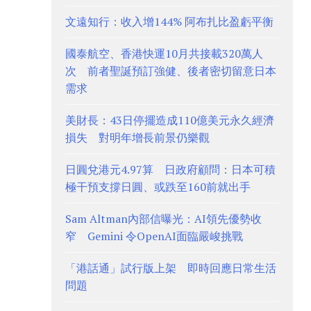
文遠知行：收入增144% 阿布扎比盈虧平衡
國泰航空、香港快運10月共接載320萬人
次 前者聖誕預訂強健、後者密切留意日本
需求
美財長：43日停擺造成110億美元永久經濟
損失 對明年增長前景仍樂觀
日圓兌港元4.97算 日政府顧問：日本可積
極干預支撐日圓、或跌至160前就出手
Sam Altman內部信曝光：AI領先優勢收
窄 Gemini 令OpenAI面臨嚴峻挑戰
「港話通」試行版上架 即時回應日常生活
問題