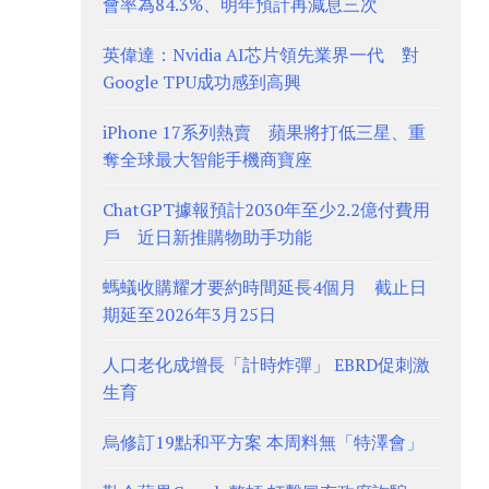
會率為84.3%、明年預計再減息三次
英偉達：Nvidia AI芯片領先業界一代 對
Google TPU成功感到高興
iPhone 17系列熱賣 蘋果將打低三星、重
奪全球最大智能手機商寶座
ChatGPT據報預計2030年至少2.2億付費用
戶 近日新推購物助手功能
螞蟻收購耀才要約時間延長4個月 截止日
期延至2026年3月25日
人口老化成增長「計時炸彈」 EBRD促刺激
生育
烏修訂19點和平方案 本周料無「特澤會」