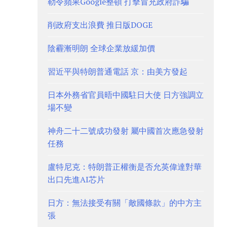
勒令蘋果Google整頓 打擊冒充政府詐騙
削政府支出浪費 推日版DOGE
陰霾漸明朗 全球企業放緩加價
習近平與特朗普通電話 京：由美方發起
日本外務省官員晤中國駐日大使 日方強調立
場不變
神舟二十二號成功發射 屬中國首次應急發射
任務
盧特尼克：特朗普正權衡是否允英偉達對華
出口先進AI芯片
日方：無法接受有關「敵國條款」的中方主
張