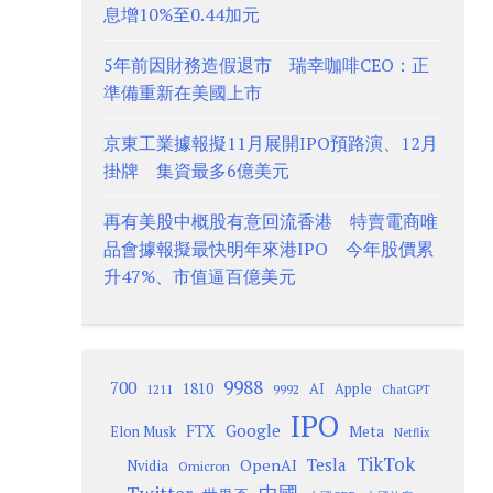
息增10%至0.44加元
5年前因財務造假退市 瑞幸咖啡CEO：正
準備重新在美國上市
京東工業據報擬11月展開IPO預路演、12月
掛牌 集資最多6億美元
再有美股中概股有意回流香港 特賣電商唯
品會據報擬最快明年來港IPO 今年股價累
升47%、市值逼百億美元
9988
700
1810
AI
Apple
1211
9992
ChatGPT
IPO
Google
FTX
Meta
Elon Musk
Netflix
TikTok
Tesla
OpenAI
Nvidia
Omicron