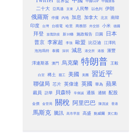
Twitter
中國
世界盃
中國GDP
中國旅客
二十大
伊朗
人民幣
以色列
亞馬遜
京東
俄羅斯
加息
加拿大
南韓
內地
停擺
北京
印度
小米
台灣
台積電
哈里
商務部
外交部
德國
日本
拜登
施政報告
日圓
新10條
放寬防疫
歐盟
普京
李家超
比亞迪
江澤民
李強
減息
滙豐
泡泡瑪特
泰國
深圳
港股
港交所
特朗普
烏克蘭
澤連斯基
澳門
王毅
習近平
美國
稀土
白宮
罷工
美團
聯儲局
蘋果
英國
英偉達
芯片
華為
貝森特
裁員
配股
通脹
訪華
通關
辛偉誠
關稅
阿里巴巴
金價
金管局
香港
陳茂波
馬斯克
騰訊
高盛
高市早苗
鮑威爾
黃仁勳