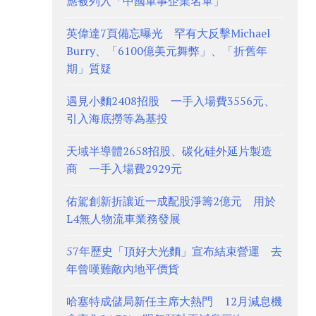
應被列入「中國軍事企業名單」
英偉達7頁備忘曝光 罕有大反擊Michael
Burry、「6100億美元舞弊」、「折舊年
期」質疑
遇見小麵2408招股 一手入場費3556元、
引入海底撈等為基投
天域半導體2658招股、碳化硅外延片製造
商 一手入場費2929元
佑駕創新折讓近一成配股淨籌2億元 用於
L4無人物流車業務發展
57年歷史「頂好大光麵」宣布結束營運 去
年曾嘆難敵內地平價貨
哈塞特成儲局新任主席大熱門 12月減息機