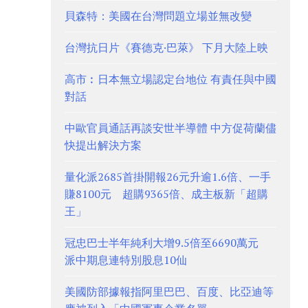
貝森特：美國在台灣問題立場並無改變
台灣抗日片《賽德克·巴萊》 下月大陸上映
高市︰日本無立場認定台地位 有責任與中國
對話
中歐官員通話再談安世半導體 中方促荷蘭儘
快提出解決方案
量化派2685首掛開報26元升逾1.6倍、一手
賺8100元 超購9365倍、成主板新「超購
王」
冠忠巴士半年純利大增9.5倍至6690萬元
派中期息連特別股息10仙
美國防部據報指阿里巴巴、百度、比亞迪等