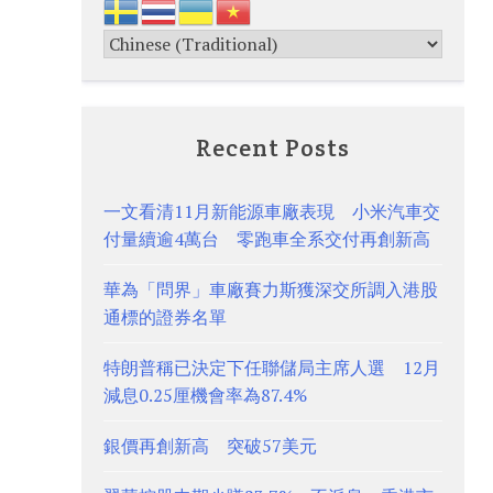
Recent Posts
一文看清11月新能源車廠表現 小米汽車交
付量續逾4萬台 零跑車全系交付再創新高
華為「問界」車廠賽力斯獲深交所調入港股
通標的證券名單
特朗普稱已決定下任聯儲局主席人選 12月
減息0.25厘機會率為87.4%
銀價再創新高 突破57美元