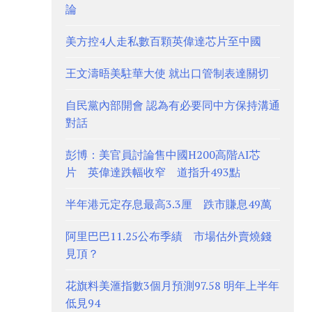
論
美方控4人走私數百顆英偉達芯片至中國
王文濤晤美駐華大使 就出口管制表達關切
自民黨內部開會 認為有必要同中方保持溝通
對話
彭博：美官員討論售中國H200高階AI芯
片 英偉達跌幅收窄 道指升493點
半年港元定存息最高3.3厘 跌市賺息49萬
阿里巴巴11.25公布季績 市場估外賣燒錢
見頂？
花旗料美滙指數3個月預測97.58 明年上半年
低見94