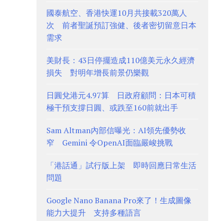
國泰航空、香港快運10月共接載320萬人
次 前者聖誕預訂強健、後者密切留意日本
需求
美財長：43日停擺造成110億美元永久經濟
損失 對明年增長前景仍樂觀
日圓兌港元4.97算 日政府顧問：日本可積
極干預支撐日圓、或跌至160前就出手
Sam Altman內部信曝光：AI領先優勢收
窄 Gemini 令OpenAI面臨嚴峻挑戰
「港話通」試行版上架 即時回應日常生活
問題
Google Nano Banana Pro來了！生成圖像
能力大提升 支持多種語言