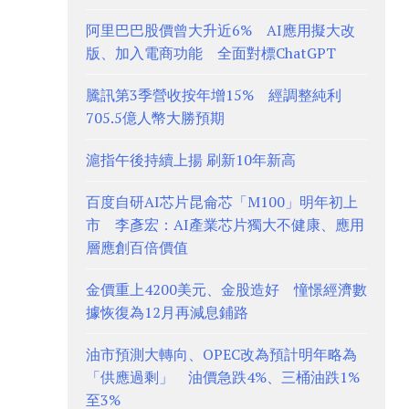
阿里巴巴股價曾大升近6% AI應用擬大改
版、加入電商功能 全面對標ChatGPT
騰訊第3季營收按年增15% 經調整純利
705.5億人幣大勝預期
滬指午後持續上揚 刷新10年新高
百度自研AI芯片昆侖芯「M100」明年初上
市 李彥宏：AI產業芯片獨大不健康、應用
層應創百倍價值
金價重上4200美元、金股造好 憧憬經濟數
據恢復為12月再減息鋪路
油市預測大轉向、OPEC改為預計明年略為
「供應過剩」 油價急跌4%、三桶油跌1%
至3%