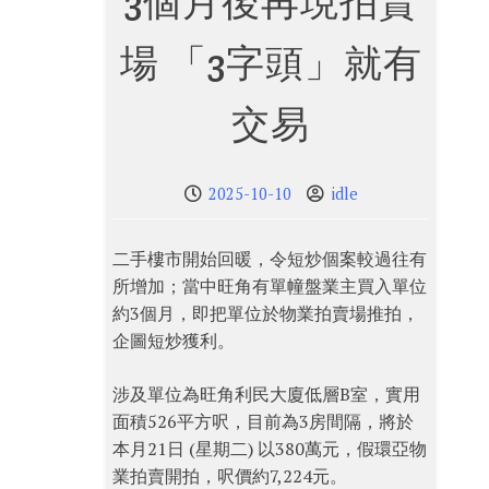
3個月後再現拍賣
場 「3字頭」就有
交易
2025-10-10
idle
二手樓市開始回暖，令短炒個案較過往有
所增加；當中旺角有單幢盤業主買入單位
約3個月，即把單位於物業拍賣場推拍，
企圖短炒獲利。
涉及單位為旺角利民大廈低層B室，實用
面積526平方呎，目前為3房間隔，將於
本月21日 (星期二) 以380萬元，假環亞物
業拍賣開拍，呎價約7,224元。