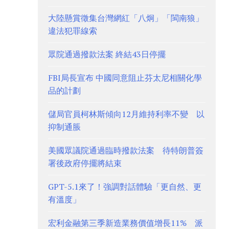
大陸懸賞徵集台灣網紅「八炯」「閩南狼」
違法犯罪線索
眾院通過撥款法案 終結43日停擺
FBI局長宣布 中國同意阻止芬太尼相關化學
品的計劃
儲局官員柯林斯傾向12月維持利率不變 以
抑制通脹
美國眾議院通過臨時撥款法案 待特朗普簽
署後政府停擺將結束
GPT-5.1來了！強調對話體驗「更自然、更
有溫度」
宏利金融第三季新造業務價值增長11% 派