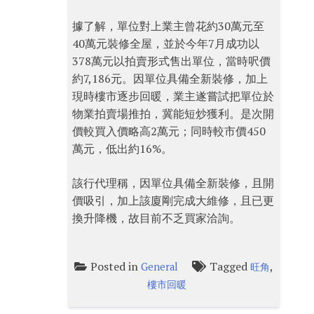
據了解，單位對上業主曾花約30萬元至
40萬元裝修全屋，並於今年7月成功以
378萬元以拍賣形式售出單位，當時呎價
約7,186元。因單位具備全新裝修，加上
現時樓市逐步回暖，業主遂嘗試把單位於
物業拍賣場推拍，冀能短炒獲利。是次開
價較買入價略高2萬元；同時較市價450
萬元，低出約16%。
該行代理稱，因單位具備全新裝修，且開
價吸引，加上該廈剛完成大維修，且已更
換升降機，故目前不乏買家洽詢。
Posted in
Tagged
,
General
旺角
樓市回暖