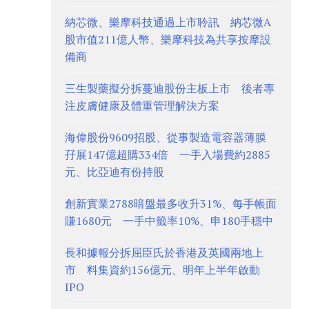
納芯微、樂摩科技通過上市聆訊 納芯微A
股市值211億人幣、樂摩科技為共享按摩設
備商
三生製藥擬分拆蔓迪股份主板上市 後者專
注皮膚健康及體重管理解決方案
海偉股份9609招股、從事製造電容器薄膜
孖展147億超購334倍 一手入場費約2885
元、比亞迪有份持股
創新實業2788暗盤最多收升31%、每手帳面
賺1680元 一手中籤率10%、申180手穩中
長和據報分拆屈臣氏於香港及英國兩地上
市 料集資約156億元、明年上半年啟動
IPO