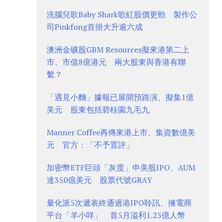
洗腦兒歌Baby Shark歌紅股價更勁 製作公
司Pinkfong首掛大升逾六成
澳洲金礦股GBM Resources擬來港第二上
市、市值8億港元 兩大股東與香港有聯
繫？
「遇見小麵」據報已展開預路演、擬集1億
美元 股東包括碧桂園九毛九
Manner Coffee再傳來港上市、集資數億美
元 官方：「不予置評」
加密幣ETF巨頭「灰度」申美股IPO、AUM
達350億美元 股票代號GRAY
量化派5次遞表終通過港IPO聆訊、擁電商
平台「羊小咩」 首5月溢利1.25億人幣