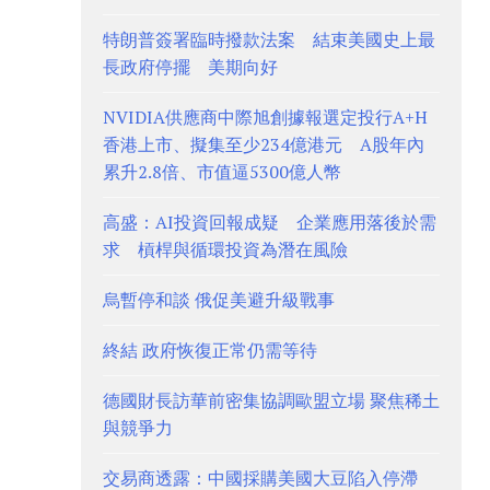
特朗普簽署臨時撥款法案 結束美國史上最
長政府停擺 美期向好
NVIDIA供應商中際旭創據報選定投行A+H
香港上市、擬集至少234億港元 A股年內
累升2.8倍、市值逼5300億人幣
高盛：AI投資回報成疑 企業應用落後於需
求 槓桿與循環投資為潛在風險
烏暫停和談 俄促美避升級戰事
終結 政府恢復正常仍需等待
德國財長訪華前密集協調歐盟立場 聚焦稀土
與競爭力
交易商透露：中國採購美國大豆陷入停滯