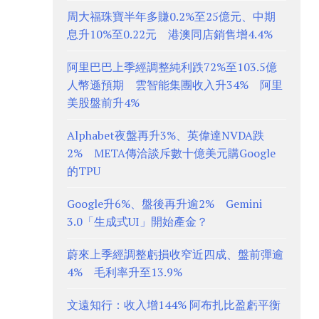
周大福珠寶半年多賺0.2%至25億元、中期
息升10%至0.22元 港澳同店銷售增4.4%
阿里巴巴上季經調整純利跌72%至103.5億
人幣遜預期 雲智能集團收入升34% 阿里
美股盤前升4%
Alphabet夜盤再升3%、英偉達NVDA跌
2% META傳洽談斥數十億美元購Google
的TPU
Google升6%、盤後再升逾2% Gemini
3.0「生成式UI」開始產金？
蔚來上季經調整虧損收窄近四成、盤前彈逾
4% 毛利率升至13.9%
文遠知行：收入增144% 阿布扎比盈虧平衡