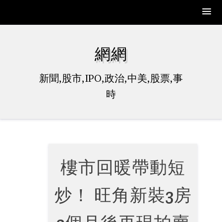
Skip
to
網網
content
新聞,股市,IPO,政治,中美,股票,事
時
樓市回暖帶動短
炒！ 旺角新裝3房