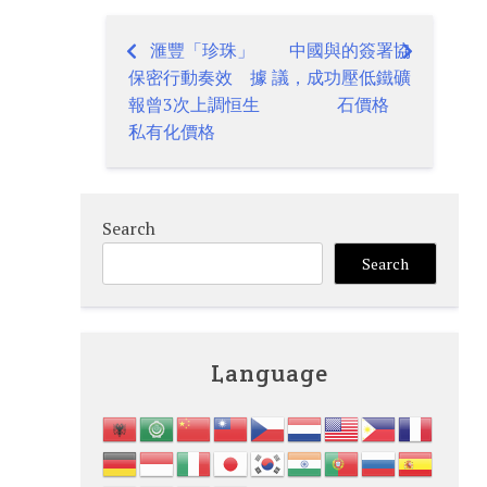
滙豐「珍珠」
中國與的簽署協
Post
保密行動奏效 據
議，成功壓低鐵礦
navigation
報曾3次上調恒生
石價格
私有化價格
Search
Search
Language