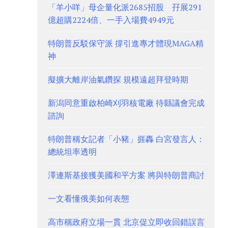
「羊小咩」母企量化派2685招股 孖展291
億超購2224倍、一手入場費4949元
特朗普反駁保守派 撐引進專才體現MAGA精
神
擬擴大離岸油氣鑽探 規模遠超拜登時期
新潟同意重啟柏崎刈羽核電廠 待縣議會完成
諮詢
特朗普稱女記者「小豬」捱轟 白宮發言人：
總統坦率透明
澤連斯基接獲美國和平方案 將與特朗普商討
一文看懂俄美如何表態
高市稱政府立場一貫 北京促立即收回錯誤言