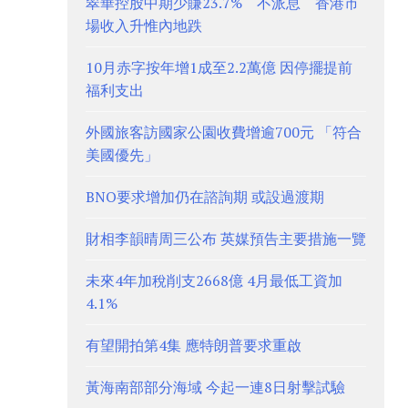
翠華控股中期少賺23.7% 不派息 香港市
場收入升惟內地跌
10月赤字按年增1成至2.2萬億 因停擺提前
福利支出
外國旅客訪國家公園收費增逾700元 「符合
美國優先」
BNO要求增加仍在諮詢期 或設過渡期
財相李韻晴周三公布 英媒預告主要措施一覽
未來4年加稅削支2668億 4月最低工資加
4.1%
有望開拍第4集 應特朗普要求重啟
黃海南部部分海域 今起一連8日射擊試驗