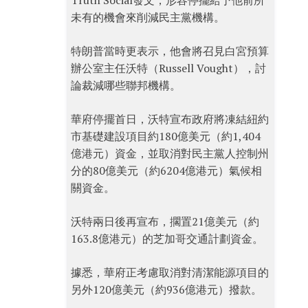
Truth Social發文，形容停擺給予他前所
未有的機會來削減民主黨機構。
特朗普當時更表示，他會將召見白宮預算
辦公室主任沃特（Russell Vought），討
論裁減哪些聯邦機構。
華府停擺首日，沃特宣布政府將凍結紐約
市基礎建設項目約180億美元（約1,404
億港元）資金，並取消對民主黨人控制州
分的80億美元（約6204億港元）氣候相
關資金。
沃特兩日後再宣布，擱置21億美元（約
163.8億港元）的芝加哥交通計劃資金。
據悉，華府正考慮取消對清潔能源項目的
另外120億美元（約936億港元）撥款。