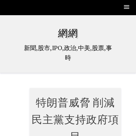
Skip
to
網網
content
新聞,股市,IPO,政治,中美,股票,事
時
特朗普威脅 削減
民主黨支持政府項