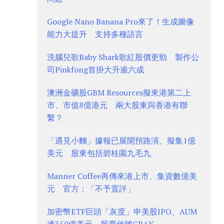
Google Nano Banana Pro來了！生成圖像
能力大提升 支持多種語言
洗腦兒歌Baby Shark歌紅股價更勁 製作公
司Pinkfong首掛大升逾六成
澳洲金礦股GBM Resources擬來港第二上
市、市值8億港元 兩大股東與香港有聯
繫？
「遇見小麵」據報已展開預路演、擬集1億
美元 股東包括碧桂園九毛九
Manner Coffee再傳來港上市、集資數億美
元 官方：「不予置評」
加密幣ETF巨頭「灰度」申美股IPO、AUM