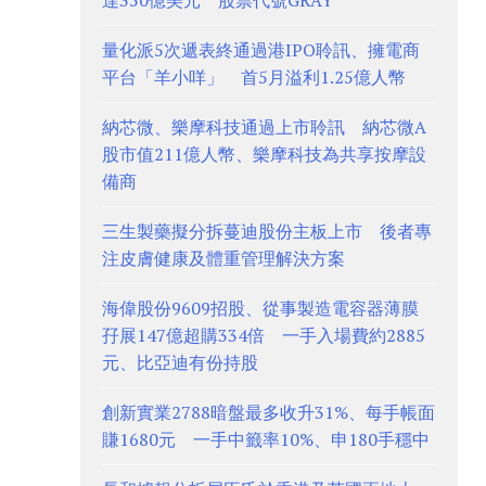
達350億美元 股票代號GRAY
量化派5次遞表終通過港IPO聆訊、擁電商
平台「羊小咩」 首5月溢利1.25億人幣
納芯微、樂摩科技通過上市聆訊 納芯微A
股市值211億人幣、樂摩科技為共享按摩設
備商
三生製藥擬分拆蔓迪股份主板上市 後者專
注皮膚健康及體重管理解決方案
海偉股份9609招股、從事製造電容器薄膜
孖展147億超購334倍 一手入場費約2885
元、比亞迪有份持股
創新實業2788暗盤最多收升31%、每手帳面
賺1680元 一手中籤率10%、申180手穩中