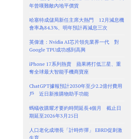
年曾嘆難敵內地平價貨
哈塞特成儲局新任主席大熱門 12月減息機
會率為84.3%、明年預計再減息三次
英偉達：Nvidia AI芯片領先業界一代 對
Google TPU成功感到高興
iPhone 17系列熱賣 蘋果將打低三星、重
奪全球最大智能手機商寶座
ChatGPT據報預計2030年至少2.2億付費用
戶 近日新推購物助手功能
螞蟻收購耀才要約時間延長4個月 截止日
期延至2026年3月25日
人口老化成增長「計時炸彈」 EBRD促刺激
生育