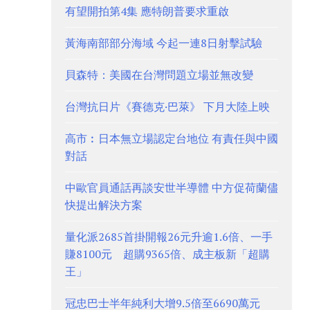
有望開拍第4集 應特朗普要求重啟
黃海南部部分海域 今起一連8日射擊試驗
貝森特：美國在台灣問題立場並無改變
台灣抗日片《賽德克·巴萊》 下月大陸上映
高市︰日本無立場認定台地位 有責任與中國
對話
中歐官員通話再談安世半導體 中方促荷蘭儘
快提出解決方案
量化派2685首掛開報26元升逾1.6倍、一手
賺8100元 超購9365倍、成主板新「超購
王」
冠忠巴士半年純利大增9.5倍至6690萬元