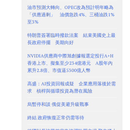
油市預測大轉向、OPEC改為預計明年略為
「供應過剩」 油價急跌4%、三桶油跌1%
至3%
特朗普簽署臨時撥款法案 結束美國史上最
長政府停擺 美期向好
NVIDIA供應商中際旭創據報選定投行A+H
香港上市、擬集至少234億港元 A股年內
累升2.8倍、市值逼5300億人幣
高盛：AI投資回報成疑 企業應用落後於需
求 槓桿與循環投資為潛在風險
烏暫停和談 俄促美避升級戰事
終結 政府恢復正常仍需等待