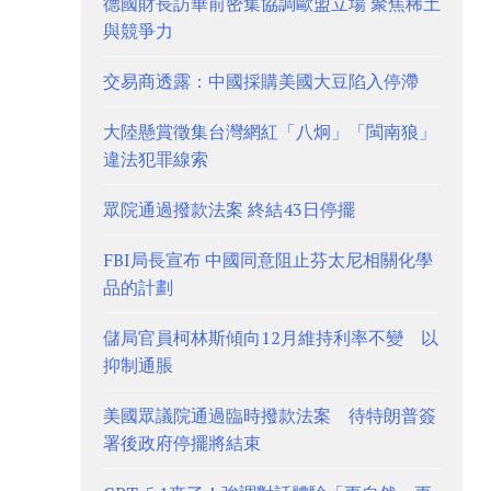
德國財長訪華前密集協調歐盟立場 聚焦稀土
與競爭力
交易商透露：中國採購美國大豆陷入停滯
大陸懸賞徵集台灣網紅「八炯」「閩南狼」
違法犯罪線索
眾院通過撥款法案 終結43日停擺
FBI局長宣布 中國同意阻止芬太尼相關化學
品的計劃
儲局官員柯林斯傾向12月維持利率不變 以
抑制通脹
美國眾議院通過臨時撥款法案 待特朗普簽
署後政府停擺將結束