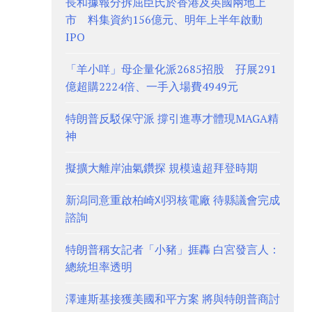
長和據報分拆屈臣氏於香港及英國兩地上
市 料集資約156億元、明年上半年啟動
IPO
「羊小咩」母企量化派2685招股 孖展291
億超購2224倍、一手入場費4949元
特朗普反駁保守派 撐引進專才體現MAGA精
神
擬擴大離岸油氣鑽探 規模遠超拜登時期
新潟同意重啟柏崎刈羽核電廠 待縣議會完成
諮詢
特朗普稱女記者「小豬」捱轟 白宮發言人：
總統坦率透明
澤連斯基接獲美國和平方案 將與特朗普商討