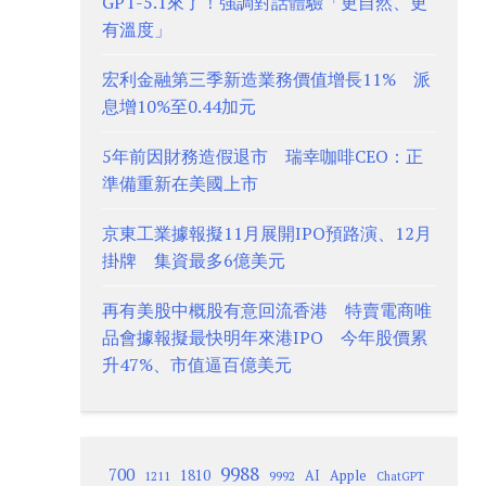
GPT-5.1來了！強調對話體驗「更自然、更
有溫度」
宏利金融第三季新造業務價值增長11% 派
息增10%至0.44加元
5年前因財務造假退市 瑞幸咖啡CEO：正
準備重新在美國上市
京東工業據報擬11月展開IPO預路演、12月
掛牌 集資最多6億美元
再有美股中概股有意回流香港 特賣電商唯
品會據報擬最快明年來港IPO 今年股價累
升47%、市值逼百億美元
9988
700
1810
AI
Apple
1211
9992
ChatGPT