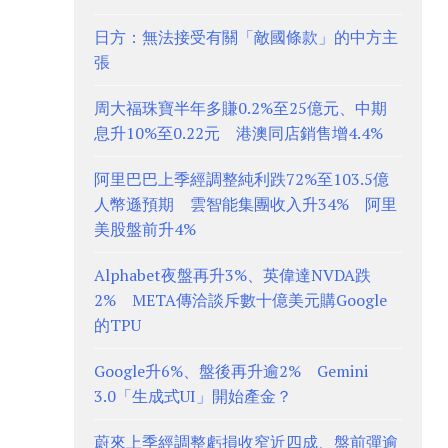
日方：無法接受有關「敵國條款」的中方主
張
周大福珠寶半年多賺0.2%至25億元、中期
息升10%至0.22元 港澳同店銷售增4.4%
阿里巴巴上季經調整純利跌72%至103.5億
人幣遜預期 雲智能集團收入升34% 阿里
美股盤前升4%
Alphabet夜盤再升3%、英偉達NVDA跌
2% META傳洽談斥數十億美元購Google
的TPU
Google升6%、盤後再升逾2% Gemini
3.0「生成式UI」開始產金？
蔚來上季經調整虧損收窄近四成、盤前彈逾