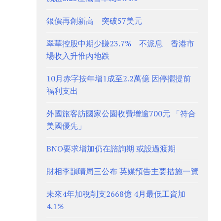
銀價再創新高 突破57美元
翠華控股中期少賺23.7% 不派息 香港市
場收入升惟內地跌
10月赤字按年增1成至2.2萬億 因停擺提前
福利支出
外國旅客訪國家公園收費增逾700元 「符合
美國優先」
BNO要求增加仍在諮詢期 或設過渡期
財相李韻晴周三公布 英媒預告主要措施一覽
未來4年加稅削支2668億 4月最低工資加
4.1%