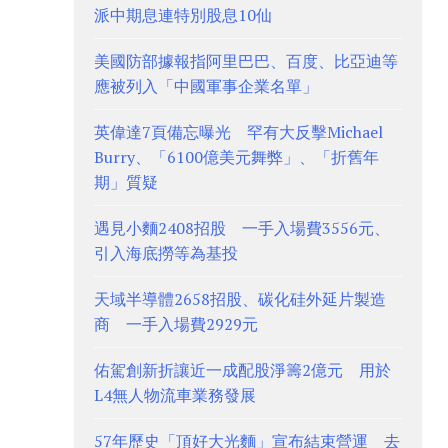
派中期息連特別股息10仙
美國防部據報指阿里巴巴、百度、比亞迪等
應被列入「中國軍事企業名單」
英偉達7頁備忘曝光 罕有大反擊Michael
Burry、「6100億美元舞弊」、「折舊年
期」質疑
遇見小麵2408招股 一手入場費3556元、
引入海底撈等為基投
天域半導體2658招股、碳化硅外延片製造
商 一手入場費2929元
佑駕創新折讓近一成配股淨籌2億元 用於
L4無人物流車業務發展
57年歷史「頂好大光麵」宣布結束營運 去