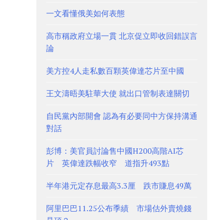
一文看懂俄美如何表態
高市稱政府立場一貫 北京促立即收回錯誤言
論
美方控4人走私數百顆英偉達芯片至中國
王文濤晤美駐華大使 就出口管制表達關切
自民黨內部開會 認為有必要同中方保持溝通
對話
彭博：美官員討論售中國H200高階AI芯
片 英偉達跌幅收窄 道指升493點
半年港元定存息最高3.3厘 跌市賺息49萬
阿里巴巴11.25公布季績 市場估外賣燒錢