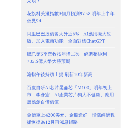
見頂？
花旗料美滙指數3個月預測97.58 明年上半年
低見94
阿里巴巴股價曾大升近6% AI應用擬大改
版、加入電商功能 全面對標ChatGPT
騰訊第3季營收按年增15% 經調整純利
705.5億人幣大勝預期
滬指午後持續上揚 刷新10年新高
百度自研AI芯片昆侖芯「M100」明年初上
市 李彥宏：AI產業芯片獨大不健康、應用
層應創百倍價值
金價重上4200美元、金股造好 憧憬經濟數
據恢復為12月再減息鋪路