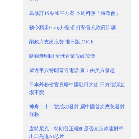
烏修訂19點和平方案 本周料無「特澤會」
勒令蘋果Google整頓 打擊冒充政府詐騙
削政府支出浪費 推日版DOGE
陰霾漸明朗 全球企業放緩加價
習近平與特朗普通電話 京：由美方發起
日本外務省官員晤中國駐日大使 日方強調立
場不變
神舟二十二號成功發射 屬中國首次應急發射
任務
盧特尼克：特朗普正權衡是否允英偉達對華
出口先進AI芯片