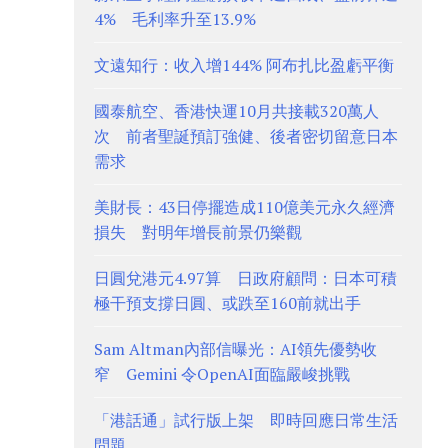
4% 毛利率升至13.9%
文遠知行：收入增144% 阿布扎比盈虧平衡
國泰航空、香港快運10月共接載320萬人
次 前者聖誕預訂強健、後者密切留意日本
需求
美財長：43日停擺造成110億美元永久經濟
損失 對明年增長前景仍樂觀
日圓兌港元4.97算 日政府顧問：日本可積
極干預支撐日圓、或跌至160前就出手
Sam Altman內部信曝光：AI領先優勢收
窄 Gemini 令OpenAI面臨嚴峻挑戰
「港話通」試行版上架 即時回應日常生活
問題