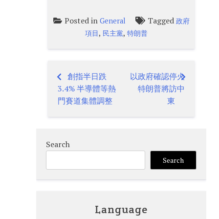
Posted in
Tagged
General
政府
,
,
項目
民主黨
特朗普
創指半日跌
以政府確認停火
Post
3.4% 半導體等熱
特朗普將訪中
navigation
門賽道集體調整
東
Search
Search
Language