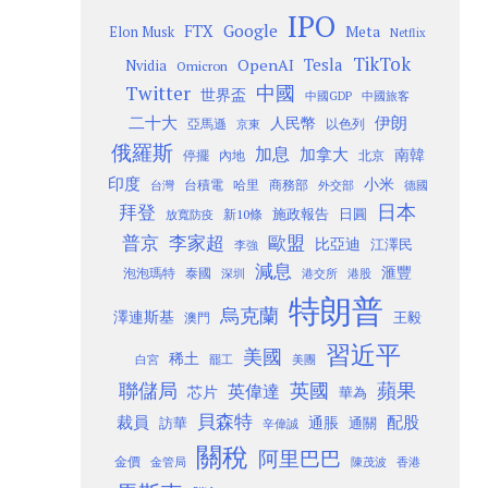
IPO
Google
FTX
Meta
Elon Musk
Netflix
TikTok
Tesla
OpenAI
Nvidia
Omicron
Twitter
中國
世界盃
中國GDP
中國旅客
二十大
伊朗
人民幣
以色列
亞馬遜
京東
俄羅斯
加息
加拿大
南韓
內地
停擺
北京
印度
小米
台灣
台積電
哈里
商務部
外交部
德國
日本
拜登
施政報告
日圓
新10條
放寬防疫
歐盟
普京
李家超
比亞迪
江澤民
李強
減息
滙豐
泡泡瑪特
泰國
深圳
港股
港交所
特朗普
烏克蘭
澤連斯基
澳門
王毅
習近平
美國
稀土
白宮
罷工
美團
聯儲局
蘋果
英國
英偉達
芯片
華為
貝森特
裁員
配股
通脹
訪華
通關
辛偉誠
關稅
阿里巴巴
金價
金管局
香港
陳茂波