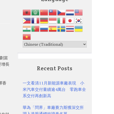
計劃當
要增長
Recent Posts
擇香
一文看清11月新能源車廠表現 小
米汽車交付量續逾4萬台 零跑車全
系交付再創新高
華為「問界」車廠賽力斯獲深交所
調入港股通標的證券名單