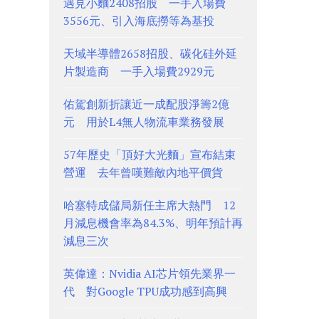
遇見小麵2408招股 一手入場費
3556元、引入海底撈等為基投
天域半導體2658招股、碳化硅外延
片製造商 一手入場費2929元
佑駕創新折讓近一成配股淨籌2億
元 用於L4無人物流車業務發展
57年歷史「頂好大光麵」宣布結束
營運 去年曾嘆難敵內地平價貨
哈塞特成儲局新任主席大熱門 12
月減息機會率為84.3%、明年預計再
減息三次
英偉達：Nvidia AI芯片領先業界一
代 對Google TPU成功感到高興