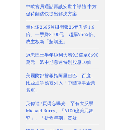
中歐官員通話再談安世半導體 中方
促荷蘭儘快提出解決方案
量化派2685首掛開報26元升逾1.6
倍、一手賺8100元 超購9365倍、
成主板新「超購王」
冠忠巴士半年純利大增9.5倍至6690
萬元 派中期息連特別股息10仙
美國防部據報指阿里巴巴、百度、
比亞迪等應被列入「中國軍事企業
名單」
英偉達7頁備忘曝光 罕有大反擊
Michael Burry、「6100億美元舞
弊」、「折舊年期」質疑