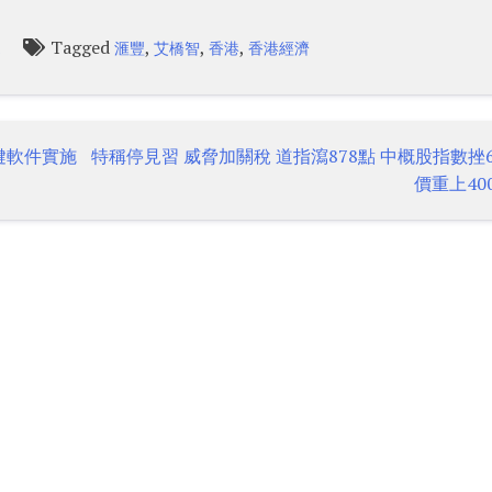
Tagged
,
,
,
l
滙豐
艾橋智
香港
香港經濟
關鍵軟件實施
特稱停見習 威脅加關稅 道指瀉878點 中概股指數挫6.
價重上40