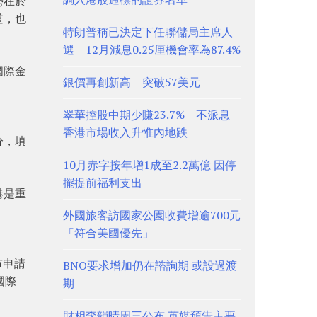
勢在於
道，也
特朗普稱已決定下任聯儲局主席人
選 12月減息0.25厘機會率為87.4%
國際金
銀價再創新高 突破57美元
翠華控股中期少賺23.7% 不派息
香港市場收入升惟內地跌
分，填
10月赤字按年增1成至2.2萬億 因停
擺提前福利支出
港是重
外國旅客訪國家公園收費增逾700元
「符合美國優先」
市申請
BNO要求增加仍在諮詢期 或設過渡
國際
期
財相李韻晴周三公布 英媒預告主要