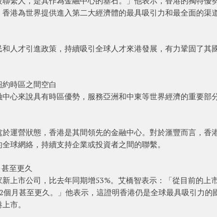
級聯繫人，是其作為金融中心的基石。」他表示，香港的獨特優
，香港為世界提供進入第二大經濟體的最具吸引力和最全面的渠
民和人才引進政策，持續吸引全球人才來港發展，有力鞏固了其
紐約時區之間空白
融中心來說具有時區優勢，服務亞洲和中東等世界經濟的重要部
處於運營狀態，香港是其間領先的金融中心。對於滙豐而言，香
的全球網絡，持續支持企業或投資者之間的聯繫。
月甚至更久
69家新上市公司，比去年同期增53%。艾橋智表示：「從目前的上
2個月甚至更久。」他表示，這證明香港仍是全球最具吸引力的
港上市。