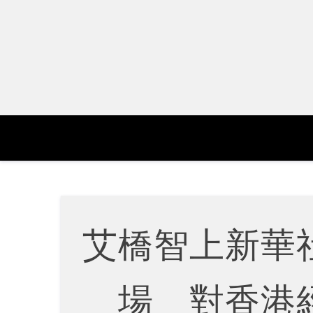
Skip
to
content
艾橋智上新華
場 對香港