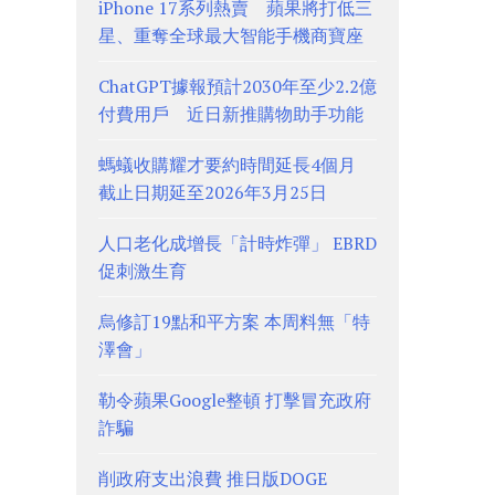
iPhone 17系列熱賣 蘋果將打低三
星、重奪全球最大智能手機商寶座
ChatGPT據報預計2030年至少2.2億
付費用戶 近日新推購物助手功能
螞蟻收購耀才要約時間延長4個月
截止日期延至2026年3月25日
人口老化成增長「計時炸彈」 EBRD
促刺激生育
烏修訂19點和平方案 本周料無「特
澤會」
勒令蘋果Google整頓 打擊冒充政府
詐騙
削政府支出浪費 推日版DOGE