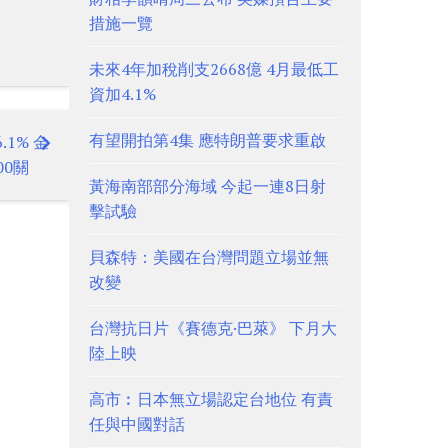
措施一覽
未來4年加稅削支2668億 4月最低工
資加4.1%
有望開拍第4集 應特朗普要求重啟
1% 金
00關
黃海南部部分海域 今起一連8日射
擊試驗
貝森特：美國在台灣問題立場並無
改變
台灣抗日片《賽德克·巴萊》 下月大
陸上映
高市︰日本無立場認定台地位 有責
任與中國對話