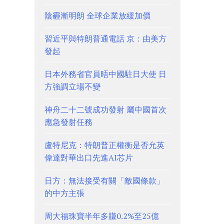
陰霾漸明朗 全球企業放緩加價
習近平與特朗普通電話 京：由美方
發起
日本外務省官員晤中國駐日大使 日
方強調立場不變
神舟二十二號成功發射 屬中國首次
應急發射任務
盧特尼克：特朗普正權衡是否允英
偉達對華出口先進AI芯片
日方：無法接受有關「敵國條款」
的中方主張
周大福珠寶半年多賺0.2%至25億