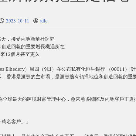
2025-10-11
idle
當天，接受內地新華社訪問
和創造回報的重要增長機遇所在
來12個月甚至更久
ges Elhedery）周四（9日）在公布私有化恒生銀行 （00011） 
示，香港是滙豐的主市場，是滙豐擁有領導地位和創造回報的重
。
成為全球最大的跨境財富管理中心，愈來愈多國際及內地客戶正選
十萬名客戶。」