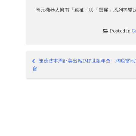
智元機器人擁有「遠征」與「靈犀」系列等雙足
Posted in
G
陳茂波本周赴美出席IMF世銀年會 將晤當地
Post
會
navigation