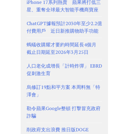
iPhone 17系列熱賣 蘋果將打低三
星、重奪全球最大智能手機商寶座
ChatGPT據報預計2030年至少2.2億
付費用戶 近日新推購物助手功能
螞蟻收購耀才要約時間延長4個月
截止日期延至2026年3月25日
人口老化成增長「計時炸彈」 EBRD
促刺激生育
烏修訂19點和平方案 本周料無「特
澤會」
勒令蘋果Google整頓 打擊冒充政府
詐騙
削政府支出浪費 推日版DOGE