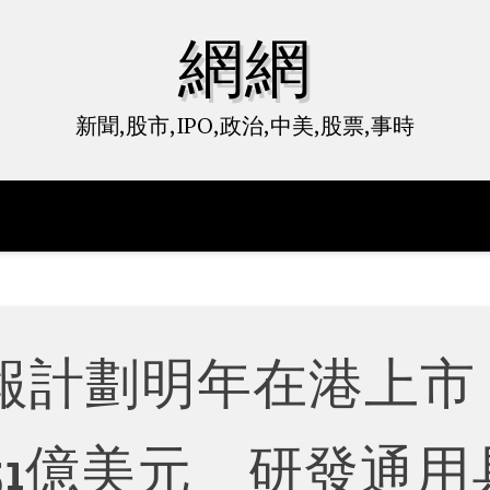
網網
新聞,股市,IPO,政治,中美,股票,事時
報計劃明年在港上
51億美元 研發通用