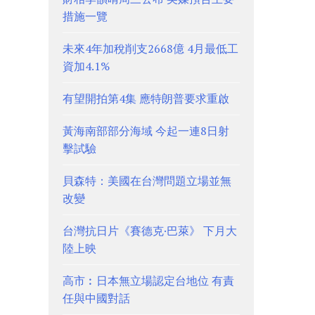
措施一覽
未來4年加稅削支2668億 4月最低工
資加4.1%
有望開拍第4集 應特朗普要求重啟
黃海南部部分海域 今起一連8日射
擊試驗
貝森特：美國在台灣問題立場並無
改變
台灣抗日片《賽德克·巴萊》 下月大
陸上映
高市︰日本無立場認定台地位 有責
任與中國對話