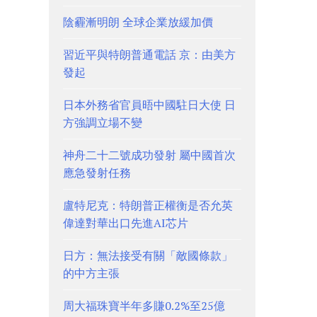
陰霾漸明朗 全球企業放緩加價
習近平與特朗普通電話 京：由美方
發起
日本外務省官員晤中國駐日大使 日
方強調立場不變
神舟二十二號成功發射 屬中國首次
應急發射任務
盧特尼克：特朗普正權衡是否允英
偉達對華出口先進AI芯片
日方：無法接受有關「敵國條款」
的中方主張
周大福珠寶半年多賺0.2%至25億