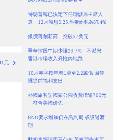
特朗普稱已決定下任聯儲局主席人
選 12月減息0.25厘機會率為87.4%
銀價再創新高 突破57美元
翠華控股中期少賺23.7% 不派息
香港市場收入升惟內地跌
91元
10月赤字按年增1成至2.2萬億 因停
擺提前福利支出
外國旅客訪國家公園收費增逾700元
「符合美國優先」
BNO要求增加仍在諮詢期 或設過渡
期
財相李韻晴周三公布 英媒預告主要