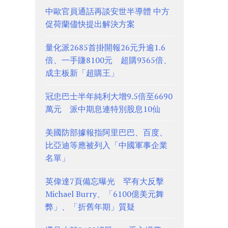
中歐官員通話再談安世半導體 中方
促荷蘭儘快提出解決方案
量化派2685首掛開報26元升逾1.6
倍、一手賺8100元 超購9365倍、
成主板新「超購王」
冠忠巴士半年純利大增9.5倍至6690
萬元 派中期息連特別股息10仙
美國防部據報指阿里巴巴、百度、
比亞迪等應被列入「中國軍事企業
名單」
英偉達7頁備忘曝光 罕有大反擊
Michael Burry、「6100億美元舞
弊」、「折舊年期」質疑