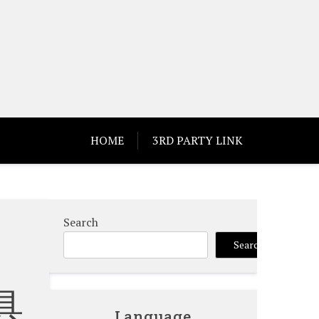
HOME
3RD PARTY LINK
Search
市
Search
具
Language