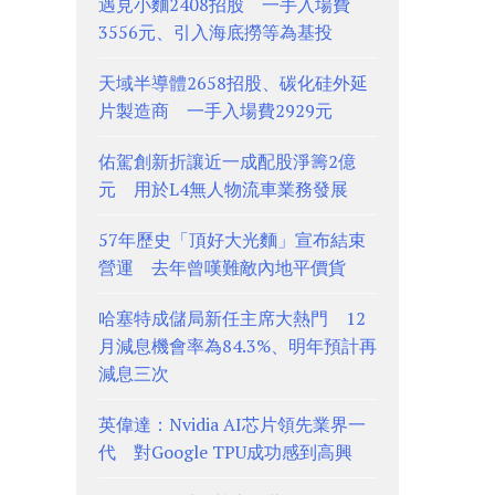
遇見小麵2408招股 一手入場費
3556元、引入海底撈等為基投
天域半導體2658招股、碳化硅外延
片製造商 一手入場費2929元
佑駕創新折讓近一成配股淨籌2億
元 用於L4無人物流車業務發展
57年歷史「頂好大光麵」宣布結束
營運 去年曾嘆難敵內地平價貨
哈塞特成儲局新任主席大熱門 12
月減息機會率為84.3%、明年預計再
減息三次
英偉達：Nvidia AI芯片領先業界一
代 對Google TPU成功感到高興