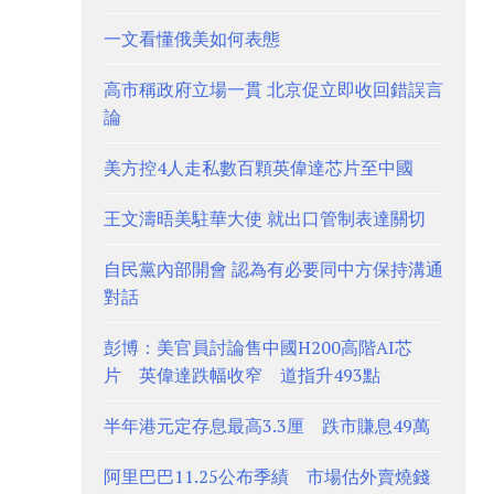
一文看懂俄美如何表態
高市稱政府立場一貫 北京促立即收回錯誤言
論
美方控4人走私數百顆英偉達芯片至中國
王文濤晤美駐華大使 就出口管制表達關切
自民黨內部開會 認為有必要同中方保持溝通
對話
彭博：美官員討論售中國H200高階AI芯
片 英偉達跌幅收窄 道指升493點
半年港元定存息最高3.3厘 跌市賺息49萬
阿里巴巴11.25公布季績 市場估外賣燒錢