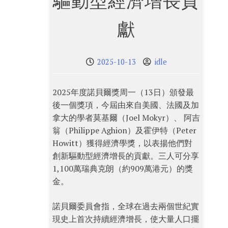
驅動型經濟增長貢
獻
2025-10-13
idle
2025年度諾貝爾獎周一（13日）頒發最
後一個獎項，今屆由來自美國、法國及加
拿大的學者莫基爾（Joel Mokyr）、 阿吉
翁（Philippe Aghion）及霍伊特（Peter
Howitt）獲得經濟學獎，以表揚他們對
創新驅動型經濟增長的貢獻。三人可分享
1,100萬瑞典克朗（約909萬港元）的獎
金。
諾貝爾委員會指，全球在過去兩個世紀實
現史上首次持續經濟增長，使大量人口擺