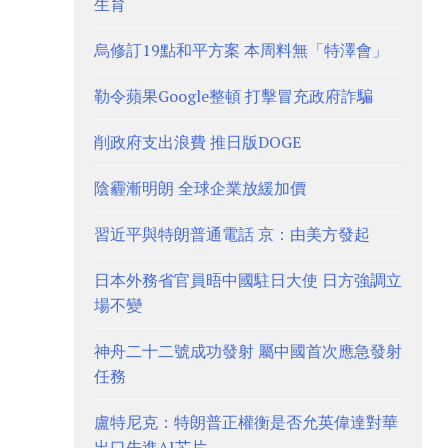
生育
烏修訂19點和平方案 本周料無「特澤會」
勒令蘋果Google整頓 打擊冒充政府詐騙
削政府支出浪費 推日版DOGE
陰霾漸明朗 全球企業放緩加價
習近平與特朗普通電話 京：由美方發起
日本外務省官員晤中國駐日大使 日方強調立
場不變
神舟二十二號成功發射 屬中國首次應急發射
任務
盧特尼克：特朗普正權衡是否允英偉達對華
出口先進AI芯片