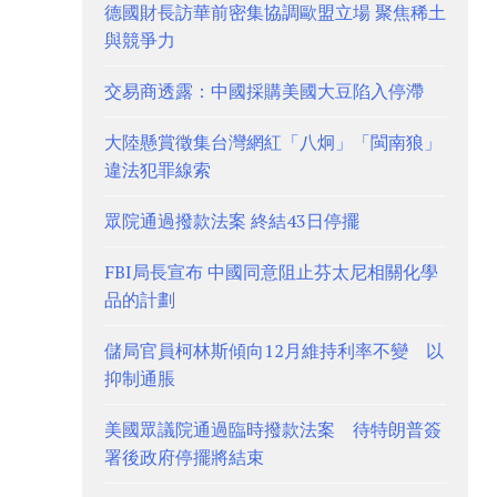
德國財長訪華前密集協調歐盟立場 聚焦稀土
與競爭力
交易商透露：中國採購美國大豆陷入停滯
大陸懸賞徵集台灣網紅「八炯」「閩南狼」
違法犯罪線索
眾院通過撥款法案 終結43日停擺
FBI局長宣布 中國同意阻止芬太尼相關化學
品的計劃
儲局官員柯林斯傾向12月維持利率不變 以
抑制通脹
美國眾議院通過臨時撥款法案 待特朗普簽
署後政府停擺將結束