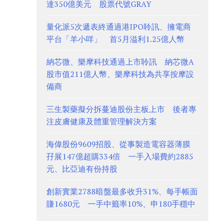
達350億美元 股票代號GRAY
量化派5次遞表終通過港IPO聆訊、擁電商
平台「羊小咩」 首5月溢利1.25億人幣
納芯微、樂摩科技通過上市聆訊 納芯微A
股市值211億人幣、樂摩科技為共享按摩設
備商
三生製藥擬分拆蔓迪股份主板上市 後者專
注皮膚健康及體重管理解決方案
海偉股份9609招股、從事製造電容器薄膜
孖展147億超購334倍 一手入場費約2885
元、比亞迪有份持股
創新實業2788暗盤最多收升31%、每手帳面
賺1680元 一手中籤率10%、申180手穩中