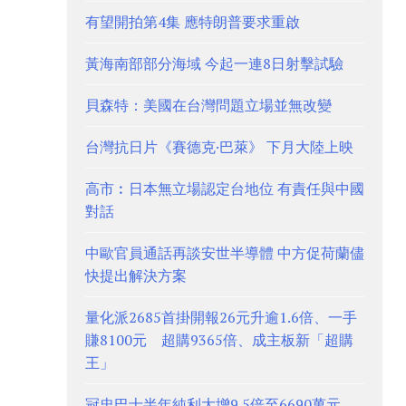
有望開拍第4集 應特朗普要求重啟
黃海南部部分海域 今起一連8日射擊試驗
貝森特：美國在台灣問題立場並無改變
台灣抗日片《賽德克·巴萊》 下月大陸上映
高市︰日本無立場認定台地位 有責任與中國
對話
中歐官員通話再談安世半導體 中方促荷蘭儘
快提出解決方案
量化派2685首掛開報26元升逾1.6倍、一手
賺8100元 超購9365倍、成主板新「超購
王」
冠忠巴士半年純利大增9.5倍至6690萬元