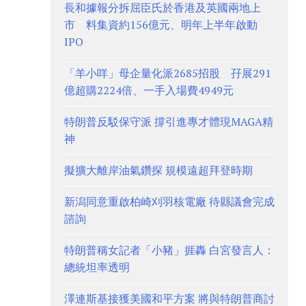
長和據報分拆屈臣氏於香港及英國兩地上
市 料集資約156億元、明年上半年啟動
IPO
「羊小咩」母企量化派2685招股 孖展291
億超購2224倍、一手入場費4949元
特朗普反駁保守派 撐引進專才體現MAGA精
神
擬擴大離岸油氣鑽探 規模遠超拜登時期
新潟同意重啟柏崎刈羽核電廠 待縣議會完成
諮詢
特朗普稱女記者「小豬」捱轟 白宮發言人：
總統坦率透明
澤連斯基接獲美國和平方案 將與特朗普商討