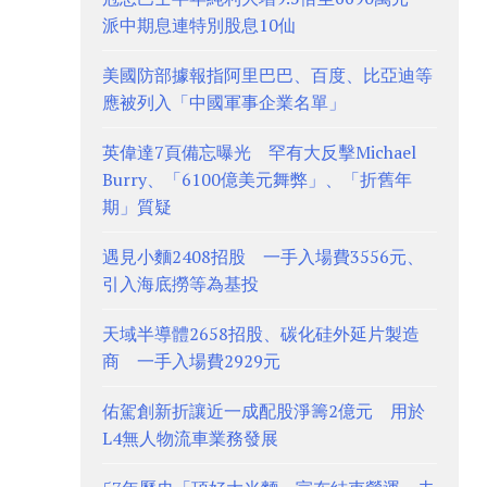
派中期息連特別股息10仙
美國防部據報指阿里巴巴、百度、比亞迪等
應被列入「中國軍事企業名單」
英偉達7頁備忘曝光 罕有大反擊Michael
Burry、「6100億美元舞弊」、「折舊年
期」質疑
遇見小麵2408招股 一手入場費3556元、
引入海底撈等為基投
天域半導體2658招股、碳化硅外延片製造
商 一手入場費2929元
佑駕創新折讓近一成配股淨籌2億元 用於
L4無人物流車業務發展