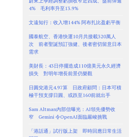
蔚來上季經調整虧損收窄近四成、盤前彈逾
4% 毛利率升至13.9%
文遠知行：收入增144% 阿布扎比盈虧平衡
國泰航空、香港快運10月共接載320萬人
次 前者聖誕預訂強健、後者密切留意日本
需求
美財長：43日停擺造成110億美元永久經濟
損失 對明年增長前景仍樂觀
日圓兌港元4.97算 日政府顧問：日本可積
極干預支撐日圓、或跌至160前就出手
Sam Altman內部信曝光：AI領先優勢收
窄 Gemini 令OpenAI面臨嚴峻挑戰
「港話通」試行版上架 即時回應日常生活