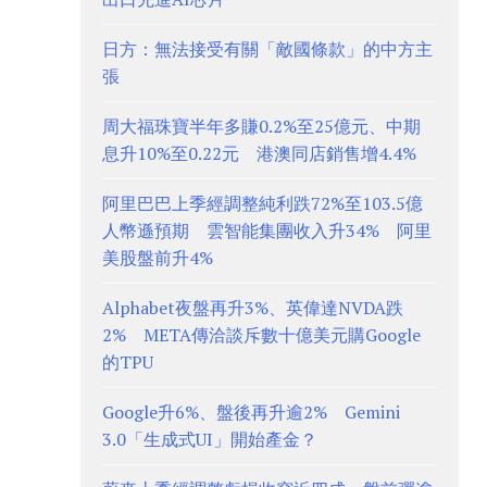
日方：無法接受有關「敵國條款」的中方主
張
周大福珠寶半年多賺0.2%至25億元、中期
息升10%至0.22元 港澳同店銷售增4.4%
阿里巴巴上季經調整純利跌72%至103.5億
人幣遜預期 雲智能集團收入升34% 阿里
美股盤前升4%
Alphabet夜盤再升3%、英偉達NVDA跌
2% META傳洽談斥數十億美元購Google
的TPU
Google升6%、盤後再升逾2% Gemini
3.0「生成式UI」開始產金？