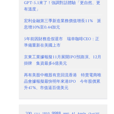
GPT-5.1來了！強調對話體驗「更自然、更
有溫度」
宏利金融第三季新造業務價值增長11% 派
息增10%至0.44加元
5年前因財務造假退市 瑞幸咖啡CEO：正
準備重新在美國上市
京東工業據報擬11月展開IPO預路演、12月
掛牌 集資最多6億美元
再有美股中概股有意回流香港 特賣電商唯
品會據報擬最快明年來港IPO 今年股價累
升47%、市值逼百億美元
9988
700
1810
AI
Apple
1211
9992
ChatGPT