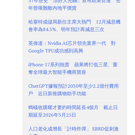
57年歷史「頂好大光麵」宣布結束營運 去
年曾嘆難敵內地平價貨
哈塞特成儲局新任主席大熱門 12月減息機
會率為84.3%、明年預計再減息三次
英偉達：Nvidia AI芯片領先業界一代 對
Google TPU成功感到高興
iPhone 17系列熱賣 蘋果將打低三星、重
奪全球最大智能手機商寶座
ChatGPT據報預計2030年至少2.2億付費用
戶 近日新推購物助手功能
螞蟻收購耀才要約時間延長4個月 截止日
期延至2026年3月25日
人口老化成增長「計時炸彈」 EBRD促刺激