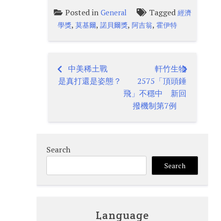
Posted in
Tagged
General
經濟
,
,
,
,
學獎
莫基爾
諾貝爾獎
阿吉翁
霍伊特
中美稀土戰
軒竹生物
Post
是真打還是姿態？
2575「頂頭錘
navigation
飛」不穩中 新回
撥機制第7例
Search
Search
Language