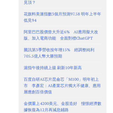
見頂？
花旗料美滙指數3個月預測97.58 明年上半年
低見94
阿里巴巴股價曾大升近6% AI應用擬大改
版、加入電商功能 全面對標ChatGPT
騰訊第3季營收按年增15% 經調整純利
705.5億人幣大勝預期
滬指午後持續上揚 刷新10年新高
百度自研AI芯片昆侖芯「M100」明年初上
市 李彥宏：AI產業芯片獨大不健康、應用
層應創百倍價值
金價重上4200美元、金股造好 憧憬經濟數
據恢復為12月再減息鋪路