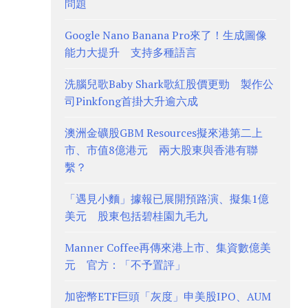
問題
Google Nano Banana Pro來了！生成圖像
能力大提升 支持多種語言
洗腦兒歌Baby Shark歌紅股價更勁 製作公
司Pinkfong首掛大升逾六成
澳洲金礦股GBM Resources擬來港第二上
市、市值8億港元 兩大股東與香港有聯
繫？
「遇見小麵」據報已展開預路演、擬集1億
美元 股東包括碧桂園九毛九
Manner Coffee再傳來港上市、集資數億美
元 官方：「不予置評」
加密幣ETF巨頭「灰度」申美股IPO、AUM