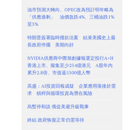
油市預測大轉向、OPEC改為預計明年略為
「供應過剩」 油價急跌4%、三桶油跌1%
至3%
特朗普簽署臨時撥款法案 結束美國史上最
長政府停擺 美期向好
NVIDIA供應商中際旭創據報選定投行A+H
香港上市、擬集至少234億港元 A股年內
累升2.8倍、市值逼5300億人幣
高盛：AI投資回報成疑 企業應用落後於需
求 槓桿與循環投資為潛在風險
烏暫停和談 俄促美避升級戰事
終結 政府恢復正常仍需等待