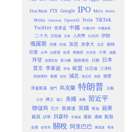
IPO
Google
FTX
Meta
Elon Musk
Netflix
TikTok
Tesla
OpenAI
Nvidia
Omicron
Twitter
中國
世界盃
中國GDP
中國旅客
二十大
伊朗
人民幣
以色列
亞馬遜
京東
俄羅斯
加息
加拿大
南韓
內地
停擺
北京
印度
小米
台灣
台積電
哈里
商務部
外交部
德國
日本
拜登
施政報告
日圓
新10條
放寬防疫
歐盟
普京
李家超
比亞迪
江澤民
李強
減息
滙豐
泡泡瑪特
泰國
深圳
港股
港交所
特朗普
烏克蘭
澤連斯基
澳門
王毅
習近平
美國
稀土
白宮
罷工
美團
聯儲局
蘋果
英國
英偉達
芯片
華為
貝森特
裁員
配股
通脹
訪華
通關
辛偉誠
關稅
阿里巴巴
金價
金管局
香港
陳茂波