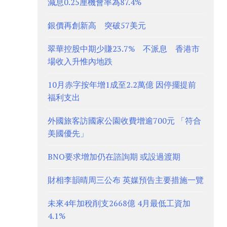
減息0.25厘機會率為87.4%
銀價再創新高 突破57美元
翠華控股中期少賺23.7% 不派息 香港市
場收入升惟內地跌
10月赤字按年增1成至2.2萬億 因停擺提前
福利支出
外國旅客訪國家公園收費增逾700元 「符合
美國優先」
BNO要求增加仍在諮詢期 或設過渡期
財相李韻晴周三公布 英媒預告主要措施一覽
未來4年加稅削支2668億 4月最低工資加
4.1%